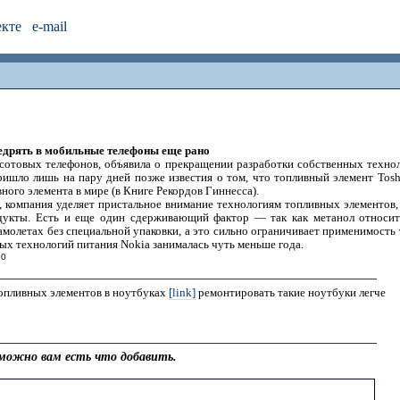
екте
e-mail
едрять в мобильные телефоны еще рано
сотовых телефонов, объявила о прекращении разработки собственных техно
ишло лишь на пару дней позже известия о том, что топливный элемент Tosh
ного элемента в мире (в Книге Рекордов Гиннесса).
, компания уделяет пристальное внимание технологиям топливных элементов, 
дукты. Есть и еще один сдерживающий фактор — так как метанол относитс
самолетах без специальной упаковки, а это сильно ограничивает применимост
ых технологий питания Nokia занималась чуть меньше года.
20
топливных элементов в ноутбуках
[link]
ремонтировать такие ноутбуки легче
можно вам есть что добавить.