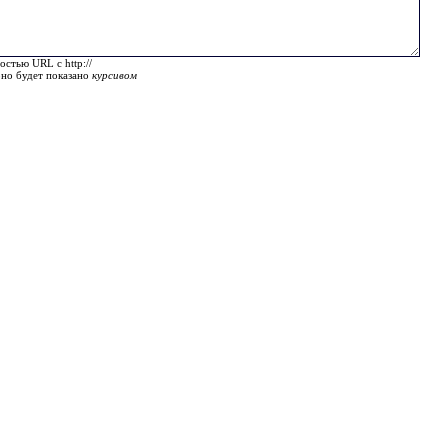
остью URL с http://
оно будет показано
курсивом