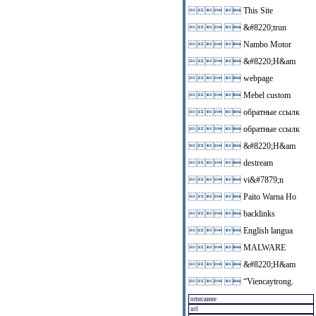
 
This Site
 
&#8220;trun
 
Nambo Motor
 
&#8220;H&am
 
webpage
 
Mebel custom
 
обратные ссылк
 
обратные ссылк
 
&#8220;H&am
 
destream
 
vi&#7879;n
 
Paito Warna Ho
 
backlinks
 
English langua
 
MALWARE
 
&#8220;H&am
 
“Viencaytrong.