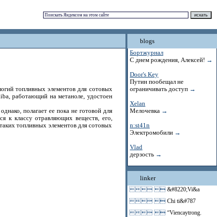
blogs
Бортжурнал
С днем рождения, Алексей!
→
Door's Key
Путин пообещал не
логий топливных элементов для сотовых
ограничивать доступ
→
iba, работающий на метаноле, удостоен
Xelan
однако, полагает ее пока не готовой для
Мелочевка
→
я к классу отравляющих веществ, его,
ь таких топливных элементов для сотовых
n:st41n
Электромобили
→
Vlad
дерзость
→
linker
 
&#8220;Vi&a
 
Chi ti&#787
 
“Viencaytrong.