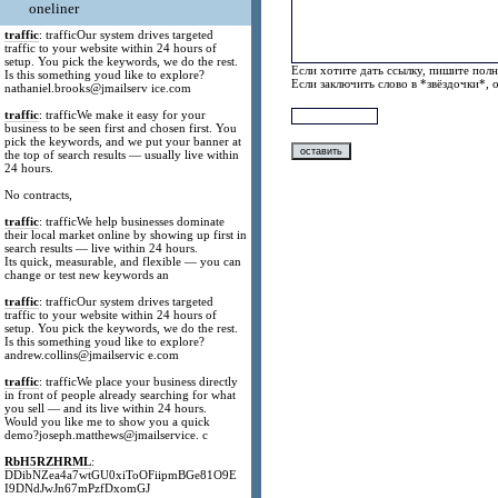
oneliner
traffic
: trafficOur system drives targeted
traffic to your website within 24 hours of
setup. You pick the keywords, we do the rest.
Если хотите дать ссылку, пишите полн
Is this something youd like to explore?
Если заключить слово в *звёздочки*, 
nathaniel.brooks@jmailserv ice.com
traffic
: trafficWe make it easy for your
business to be seen first and chosen first. You
pick the keywords, and we put your banner at
the top of search results — usually live within
24 hours.
No contracts,
traffic
: trafficWe help businesses dominate
their local market online by showing up first in
search results — live within 24 hours.
Its quick, measurable, and flexible — you can
change or test new keywords an
traffic
: trafficOur system drives targeted
traffic to your website within 24 hours of
setup. You pick the keywords, we do the rest.
Is this something youd like to explore?
andrew.collins@jmailservic e.com
traffic
: trafficWe place your business directly
in front of people already searching for what
you sell — and its live within 24 hours.
Would you like me to show you a quick
demo?joseph.matthews@jmailservice. c
RbH5RZHRML
:
DDibNZea4a7wtGU0xiToOFiipmBGe81O9E
I9DNdJwJn67mPzfDxomGJ