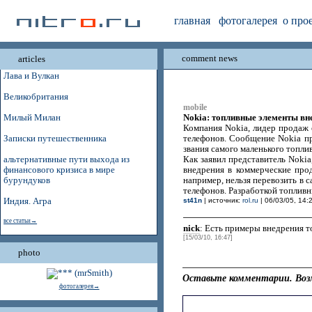
главная
фотогалерея
о про
comment news
articles
Лава и Вулкан
Великобритания
mobile
Nokia: топливные элементы вн
Милый Милан
Компания Nokia, лидер продаж 
Записки путешественника
телефонов. Сообщение Nokia пр
звания самого маленького топлив
альтернативные пути выхода из
Как заявил представитель Nokia
финансового кризиса в мире
внедрения в коммерческие про
бурундуков
например, нельзя перевозить в 
телефонов. Разработкой топливн
Индия. Агра
st41n
| источник:
rol.ru
| 06/03/05, 14:
все статьи→
nick
: Есть примеры внедрения 
[15/03/10, 16:47]
photo
Оставьте комментарии. Воз
фотогалерея→