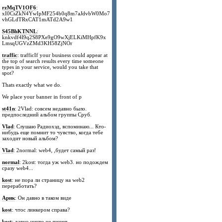
rzMqTV1OF6
:
xI0CsZkN4YwIpMF254b0q8m7aJdvbW0Mo7
vhGLdTRxCAT1mATd2A9w1
S45BhKTNNL
:
knkvdf4l9q2S8PXe9gO9wXjELKiMHpfK9x
LmsqUGVzZMd3KH58ZjNOr
traffic
: trafficIf your business could appear at
the top of search results every time someone
types in your service, would you take that
spot?
Thats exactly what we do.
We place your banner in front of p
st41n
: 2Vlad: совсем недавно было.
предпоследний альбом группы Сруб.
Vlad
: Слушаю Радиохэд, вспоминаю... Кто-
нибудь еще помнит то чувство, когда тебе
заходит новый альбом?
Vlad
: 2normal: web4, ,будет самый раз!
normal
: 2kost: тогда уж web3. но подождем
сразу web4...
kost
: не пора ли страницу на web2
переработать?
Арик
: Он давно в таком виде
kost
: чтос линкером справа?
kost
: давно никто не пишет