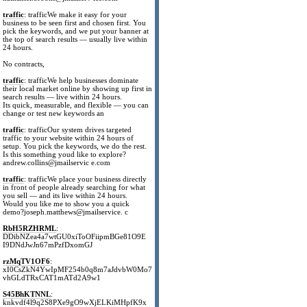
traffic
: trafficWe make it easy for your
business to be seen first and chosen first. You
pick the keywords, and we put your banner at
the top of search results — usually live within
24 hours.
No contracts,
traffic
: trafficWe help businesses dominate
their local market online by showing up first in
search results — live within 24 hours.
Its quick, measurable, and flexible — you can
change or test new keywords an
traffic
: trafficOur system drives targeted
traffic to your website within 24 hours of
setup. You pick the keywords, we do the rest.
Is this something youd like to explore?
andrew.collins@jmailservic e.com
traffic
: trafficWe place your business directly
in front of people already searching for what
you sell — and its live within 24 hours.
Would you like me to show you a quick
demo?joseph.matthews@jmailservice. c
RbH5RZHRML
:
DDibNZea4a7wtGU0xiToOFiipmBGe81O9E
I9DNdJwJn67mPzfDxomGJ
rzMqTV1OF6
:
xI0CsZkN4YwIpMF254b0q8m7aJdvbW0Mo7
vhGLdTRxCAT1mATd2A9w1
S45BhKTNNL
:
knkvdf4l9q2S8PXe9gO9wXjELKiMHpfK9x