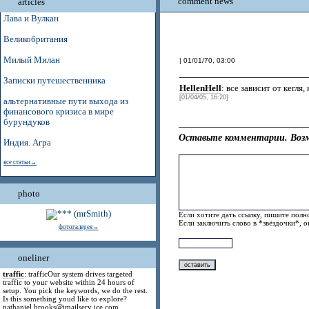
comment news
articles
Лава и Вулкан
Великобритания
Милый Милан
| 01/01/70, 03:00
Записки путешественника
HellenHell
: все зависит от кегля
[01/04/05, 16:20]
альтернативные пути выхода из
финансового кризиса в мире
бурундуков
Оставьте комментарии. Возм
Индия. Агра
все статьи→
photo
Если хотите дать ссылку, пишите полно
Если заключить слово в *звёздочки*, 
фотогалерея→
oneliner
traffic
: trafficOur system drives targeted
traffic to your website within 24 hours of
setup. You pick the keywords, we do the rest.
Is this something youd like to explore?
nathaniel.brooks@jmailserv ice.com