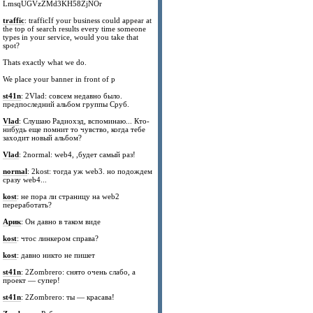
LmsqUGVzZMd3KH58ZjNOr
traffic
: trafficIf your business could appear at
the top of search results every time someone
types in your service, would you take that
spot?
Thats exactly what we do.
We place your banner in front of p
st41n
: 2Vlad: совсем недавно было.
предпоследний альбом группы Сруб.
Vlad
: Слушаю Радиохэд, вспоминаю... Кто-
нибудь еще помнит то чувство, когда тебе
заходит новый альбом?
Vlad
: 2normal: web4, ,будет самый раз!
normal
: 2kost: тогда уж web3. но подождем
сразу web4...
kost
: не пора ли страницу на web2
переработать?
Арик
: Он давно в таком виде
kost
: чтос линкером справа?
kost
: давно никто не пишет
st41n
: 2Zombrero: снято очень слабо, а
проект — супер!
st41n
: 2Zombrero: ты — красава!