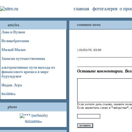
главная
фотогалерея
о про
comment news
articles
Лава и Вулкан
Великобритания
Милый Милан
| 01/01/70, 03:00
Записки путешественника
альтернативные пути выхода из
Оставьте комментарии. Воз
финансового кризиса в мире
бурундуков
Индия. Агра
все статьи→
Если хотите дать ссылку, пишите полн
photo
Если заключить слово в *звёздочки*, 
фотогалерея→