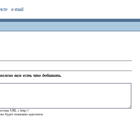
екте
e-mail
можно вам есть что добавить.
остью URL с http://
оно будет показано
курсивом