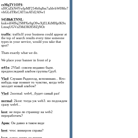
rzMqTV1OF6
:
xI0CsZkN4YwIpMF254b0q8m7aJdvbW0Mo7
vhGLdTRxCAT1mATd2A9w1
S45BhKTNNL
:
knkvdf4l9q2S8PXe9gO9wXjELKiMHpfK9x
LmsqUGVzZMd3KH58ZjNOr
traffic
: trafficIf your business could appear at
the top of search results every time someone
types in your service, would you take that
spot?
Thats exactly what we do.
We place your banner in front of p
st41n
: 2Vlad: совсем недавно было.
предпоследний альбом группы Сруб.
Vlad
: Слушаю Радиохэд, вспоминаю... Кто-
нибудь еще помнит то чувство, когда тебе
заходит новый альбом?
Vlad
: 2normal: web4, ,будет самый раз!
normal
: 2kost: тогда уж web3. но подождем
сразу web4...
kost
: не пора ли страницу на web2
переработать?
Арик
: Он давно в таком виде
kost
: чтос линкером справа?
kost
: давно никто не пишет