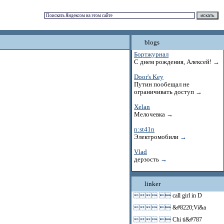
blogs
Бортжурнал
С днем рождения, Алексей!
→
Door's Key
Путин пообещал не
ограничивать доступ
→
Xelan
Мелочевка
→
n:st41n
Электромобили
→
Vlad
дерзость
→
linker
 
call girl in D
 
&#8220;Vi&a
 
Chi ti&#787