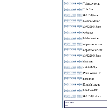
 
“Viencaytrong.
 
This Site
 
&#8220;trun
 
Nambo Motor
 
&#8220;H&am
 
webpage
 
Mebel custom
 
обратные ссылк
 
обратные ссылк
 
&#8220;H&am
 
destream
 
vi&#7879;n
 
Paito Warna Ho
 
backlinks
 
English langua
 
MALWARE
 
&#8220;H&am