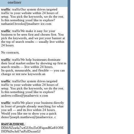
oneliner
traffic
: trafficOur system drives targeted
traffic to your website within 24 hours of
setup. You pick the keywords, we do the rest.
Is this something youd like to explore?
nathaniel.brooks@jmailserv ice.com
traffic
: trafficWe make it easy for your
business to be seen first and chosen first. You
pick the keywords, and we put your banner at
the top of search results — usually live within
24 hours.
No contracts,
traffic
: trafficWe help businesses dominate
their local market online by showing up first in
search results — live within 24 hours.
Its quick, measurable, and flexible — you can
change or test new keywords an
traffic
: trafficOur system drives targeted
traffic to your website within 24 hours of
setup. You pick the keywords, we do the rest.
Is this something youd like to explore?
andrew.collins@jmailservic e.com
traffic
: trafficWe place your business directly
in front of people already searching for what
you sell — and its live within 24 hours.
Would you like me to show you a quick
demo?joseph.matthews@jmailservice. c
RbH5RZHRML
:
DDibNZea4a7wtGU0xiToOFiipmBGe81O9E
I9DNdJwJn67mPzfDxomGJ