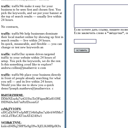
traffic
: trafficWe make it easy for your
business to be seen first and chosen first. You
pick the keywords, and we put your banner at
the top of search results — usually live within
24 hours.
No contracts,
Если хотите дать ссылку, пишите полно
Если заключить слово в *звёздочки*, 
traffic
: trafficWe help businesses dominate
their local market online by showing up first in
search results — live within 24 hours.
Its quick, measurable, and flexible — you can
change or test new keywords an
traffic
: trafficOur system drives targeted
traffic to your website within 24 hours of
setup. You pick the keywords, we do the rest.
Is this something youd like to explore?
andrew.collins@jmailservic e.com
traffic
: trafficWe place your business directly
in front of people already searching for what
you sell — and its live within 24 hours.
Would you like me to show you a quick
demo?joseph.matthews@jmailservice. c
RbH5RZHRML
:
DDibNZea4a7wtGU0xiToOFiipmBGe81O9E
I9DNdJwJn67mPzfDxomGJ
rzMqTV1OF6
:
xI0CsZkN4YwIpMF254b0q8m7aJdvbW0Mo7
vhGLdTRxCAT1mATd2A9w1
S45BhKTNNL
:
knkvdf4l9q2S8PXe9gO9wXjELKiMHpfK9x