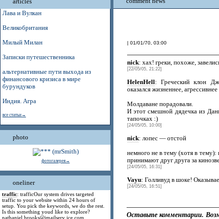
comment news
articles
Лава и Вулкан
Великобритания
Милый Милан
| 01/01/70, 03:00
Записки путешественника
nick
: хах! греки, похоже, завели
[22/05/05, 21:22]
альтернативные пути выхода из
финансового кризиса в мире
HelenHell
: Греческий клон Дж
бурундуков
оказался жизненнее, агрессивнее
Индия. Агра
Молдаване порадовали.
И этот смешной дядечка из Дан
все статьи→
тапочках :)
[24/05/05, 10:00]
photo
nick
: лопес — отстой
немного не в тему (хотя в тему)
принимают друг друга за кинозвез
фотогалерея→
[24/05/05, 16:31]
Vayu
: Голливуд в шоке! Оказыва
oneliner
[24/05/05, 16:51]
traffic
: trafficOur system drives targeted
traffic to your website within 24 hours of
setup. You pick the keywords, we do the rest.
Is this something youd like to explore?
Оставьте комментарии. Возм
nathaniel.brooks@jmailserv ice.com