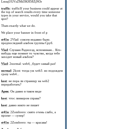
LmsqUGVzZMd3KH58ZjNOr
traffic
: trafficIf your business could appear at
the top of search results every time someone
types in your service, would you take that
spot?
Thats exactly what we do.
We place your banner in front of p
st41n
: 2Vlad: совсем недавно было.
предпоследний альбом группы Сруб.
Vlad
: Слушаю Радиохэд, вспоминаю... Кто-
нибудь еще помнит то чувство, когда тебе
заходит новый альбом?
Vlad
: 2normal: web4, ,будет самый раз!
normal
: 2kost: тогда уж web3. но подождем
сразу web4...
kost
: не пора ли страницу на web2
переработать?
Арик
: Он давно в таком виде
kost
: чтос линкером справа?
kost
: давно никто не пишет
st41n
: 2Zombrero: снято очень слабо, а
проект — супер!
st41n
: 2Zombrero: ты — красава!