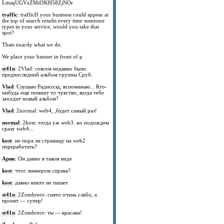
LmsqUGVzZMd3KH58ZjNOr
traffic
: trafficIf your business could appear at
the top of search results every time someone
types in your service, would you take that
spot?
Thats exactly what we do.
We place your banner in front of p
st41n
: 2Vlad: совсем недавно было.
предпоследний альбом группы Сруб.
Vlad
: Слушаю Радиохэд, вспоминаю... Кто-
нибудь еще помнит то чувство, когда тебе
заходит новый альбом?
Vlad
: 2normal: web4, ,будет самый раз!
normal
: 2kost: тогда уж web3. но подождем
сразу web4...
kost
: не пора ли страницу на web2
переработать?
Арик
: Он давно в таком виде
kost
: чтос линкером справа?
kost
: давно никто не пишет
st41n
: 2Zombrero: снято очень слабо, а
проект — супер!
st41n
: 2Zombrero: ты — красава!