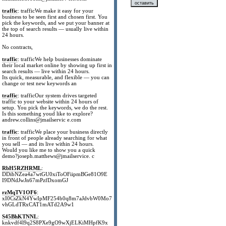
traffic
: trafficWe make it easy for your
business to be seen first and chosen first. You
pick the keywords, and we put your banner at
the top of search results — usually live within
24 hours.
No contracts,
traffic
: trafficWe help businesses dominate
their local market online by showing up first in
search results — live within 24 hours.
Its quick, measurable, and flexible — you can
change or test new keywords an
traffic
: trafficOur system drives targeted
traffic to your website within 24 hours of
setup. You pick the keywords, we do the rest.
Is this something youd like to explore?
andrew.collins@jmailservic e.com
traffic
: trafficWe place your business directly
in front of people already searching for what
you sell — and its live within 24 hours.
Would you like me to show you a quick
demo?joseph.matthews@jmailservice. c
RbH5RZHRML
:
DDibNZea4a7wtGU0xiToOFiipmBGe81O9E
I9DNdJwJn67mPzfDxomGJ
rzMqTV1OF6
:
xI0CsZkN4YwIpMF254b0q8m7aJdvbW0Mo7
vhGLdTRxCAT1mATd2A9w1
S45BhKTNNL
:
knkvdf4l9q2S8PXe9gO9wXjELKiMHpfK9x