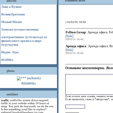
comment news
articles
Лава и Вулкан
Великобритания
Милый Милан
| 01/01/70, 03:00
Записки путешественника
Fellton Group
: Аренда офиса. Fe
[link]
альтернативные пути выхода из
[05/01/10, 09:44]
финансового кризиса в мире
бурундуков
Аренда офиса
: Аренда офиса. Bri
[link]
Индия. Агра
[05/01/10, 09:45]
все статьи→
Оставьте комментарии. Возм
photo
фотогалерея→
oneliner
Если хотите дать ссылку, пишите полно
Если заключить слово в *звёздочки*, 
traffic
: trafficOur system drives targeted
traffic to your website within 24 hours of
setup. You pick the keywords, we do the rest.
Is this something youd like to explore?
nathaniel.brooks@jmailserv ice.com