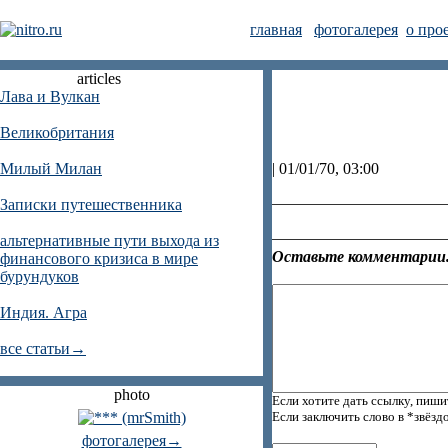
главная
фотогалерея
о про
articles
Лава и Вулкан
Великобритания
Милый Милан
| 01/01/70, 03:00
Записки путешественника
альтернативные пути выхода из
Оставьте комментарии.
финансового кризиса в мире
бурундуков
Индия. Агра
все статьи→
photo
Если хотите дать ссылку, пиши
Если заключить слово в *звёзд
фотогалерея→