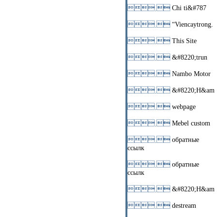
 
Chi ti&#787
 
“Viencaytrong.
 
This Site
 
&#8220;trun
 
Nambo Motor
 
&#8220;H&am
 
webpage
 
Mebel custom
 
обратные
ссылк
 
обратные
ссылк
 
&#8220;H&am
 
destream