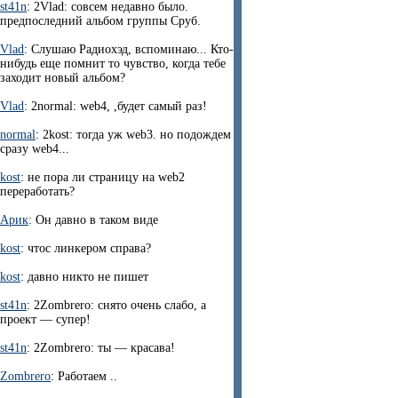
st41n
: 2Vlad: совсем недавно было.
предпоследний альбом группы Сруб.
Vlad
: Слушаю Радиохэд, вспоминаю... Кто-
нибудь еще помнит то чувство, когда тебе
заходит новый альбом?
Vlad
: 2normal: web4, ,будет самый раз!
normal
: 2kost: тогда уж web3. но подождем
сразу web4...
kost
: не пора ли страницу на web2
переработать?
Арик
: Он давно в таком виде
kost
: чтос линкером справа?
kost
: давно никто не пишет
st41n
: 2Zombrero: снято очень слабо, а
проект — супер!
st41n
: 2Zombrero: ты — красава!
Zombrero
: Работаем ..