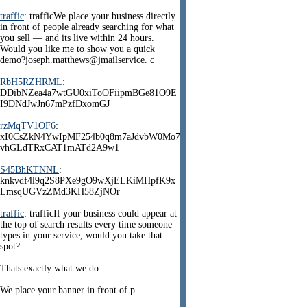
traffic
: trafficWe place your business directly
in front of people already searching for what
you sell — and its live within 24 hours.
Would you like me to show you a quick
demo?joseph.matthews@jmailservice. c
RbH5RZHRML
:
DDibNZea4a7wtGU0xiToOFiipmBGe81O9E
I9DNdJwJn67mPzfDxomGJ
rzMqTV1OF6
:
xI0CsZkN4YwIpMF254b0q8m7aJdvbW0Mo7
vhGLdTRxCAT1mATd2A9w1
S45BhKTNNL
:
knkvdf4l9q2S8PXe9gO9wXjELKiMHpfK9x
LmsqUGVzZMd3KH58ZjNOr
traffic
: trafficIf your business could appear at
the top of search results every time someone
types in your service, would you take that
spot?
Thats exactly what we do.
We place your banner in front of p