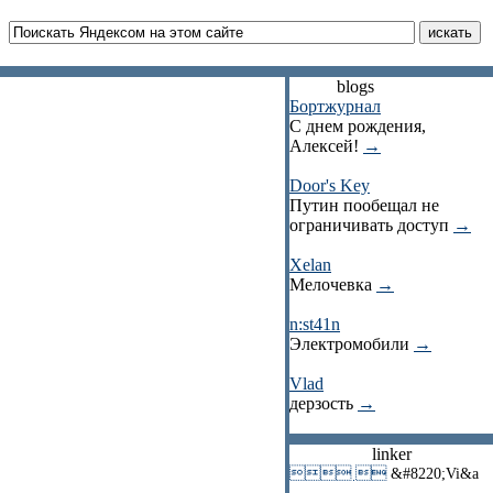
blogs
Бортжурнал
С днем рождения,
Алексей!
→
Door's Key
Путин пообещал не
ограничивать доступ
→
Xelan
Мелочевка
→
n:st41n
Электромобили
→
Vlad
дерзость
→
linker
 
&#8220;Vi&a