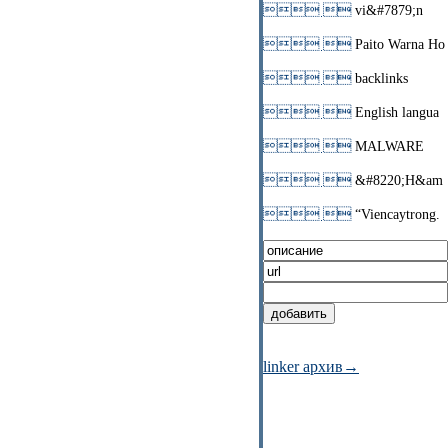
 
vi&#7879;n
 
Paito Warna Ho
 
backlinks
 
English langua
 
MALWARE
 
&#8220;H&am
 
“Viencaytrong.
linker архив→