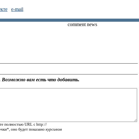
екте
e-mail
comment news
 Возможно вам есть что добавить.
те полностью URL с http://
очки*, оно будет показано
курсивом