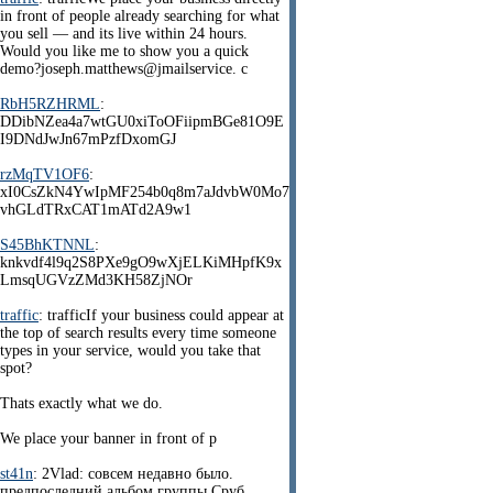
in front of people already searching for what
you sell — and its live within 24 hours.
Would you like me to show you a quick
demo?joseph.matthews@jmailservice. c
RbH5RZHRML
:
DDibNZea4a7wtGU0xiToOFiipmBGe81O9E
I9DNdJwJn67mPzfDxomGJ
rzMqTV1OF6
:
xI0CsZkN4YwIpMF254b0q8m7aJdvbW0Mo7
vhGLdTRxCAT1mATd2A9w1
S45BhKTNNL
:
knkvdf4l9q2S8PXe9gO9wXjELKiMHpfK9x
LmsqUGVzZMd3KH58ZjNOr
traffic
: trafficIf your business could appear at
the top of search results every time someone
types in your service, would you take that
spot?
Thats exactly what we do.
We place your banner in front of p
st41n
: 2Vlad: совсем недавно было.
предпоследний альбом группы Сруб.