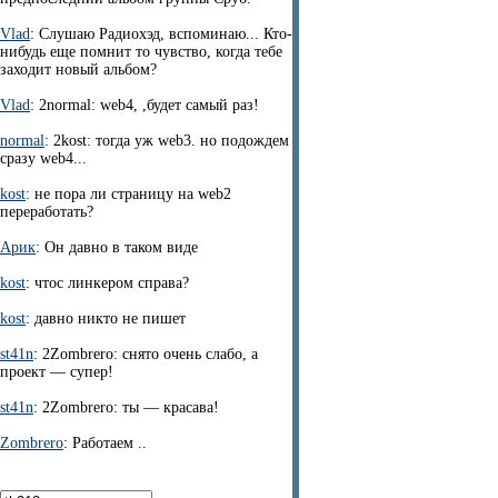
Vlad
: Слушаю Радиохэд, вспоминаю... Кто-
нибудь еще помнит то чувство, когда тебе
заходит новый альбом?
Vlad
: 2normal: web4, ,будет самый раз!
normal
: 2kost: тогда уж web3. но подождем
сразу web4...
kost
: не пора ли страницу на web2
переработать?
Арик
: Он давно в таком виде
kost
: чтос линкером справа?
kost
: давно никто не пишет
st41n
: 2Zombrero: снято очень слабо, а
проект — супер!
st41n
: 2Zombrero: ты — красава!
Zombrero
: Работаем ..