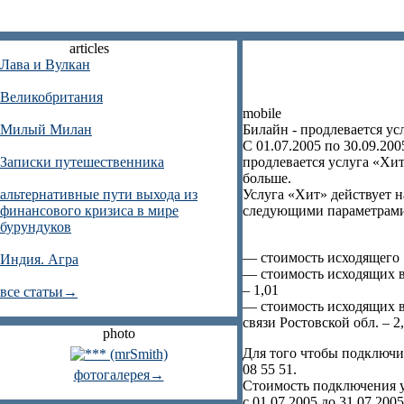
articles
Лава и Вулкан
Великобритания
mobile
Милый Милан
Билайн - продлевается у
С 01.07.2005 по 30.09.20
Записки путешественника
продлевается услуга «Хит
больше.
альтернативные пути выхода из
Услуга «Хит» действует н
финансового кризиса в мире
следующими параметрами
бурундуков
— стоимость исходящего 
Индия. Агра
— стоимость исходящих в
– 1,01
все статьи→
— стоимость исходящих в
связи Ростовской обл. – 2
photo
Для того чтобы подключи
08 55 51.
фотогалерея→
Стоимость подключения у
с 01.07.2005 до 31.07.200