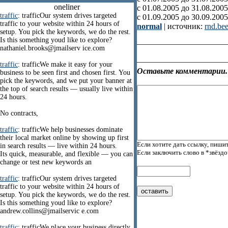
oneliner
с 01.08.2005 до 31.08.200
traffic
: trafficOur system drives targeted
с 01.09.2005 до 30.09.200
traffic to your website within 24 hours of
normal
| источник:
rnd.bee
setup. You pick the keywords, we do the rest.
Is this something youd like to explore?
nathaniel.brooks@jmailserv ice.com
traffic
: trafficWe make it easy for your
Оставьте комментарии.
business to be seen first and chosen first. You
pick the keywords, and we put your banner at
the top of search results — usually live within
24 hours.
No contracts,
traffic
: trafficWe help businesses dominate
their local market online by showing up first
Если хотите дать ссылку, пишит
in search results — live within 24 hours.
Если заключить слово в *звёзд
Its quick, measurable, and flexible — you can
change or test new keywords an
traffic
: trafficOur system drives targeted
traffic to your website within 24 hours of
setup. You pick the keywords, we do the rest.
Is this something youd like to explore?
andrew.collins@jmailservic e.com
traffic
: trafficWe place your business directly