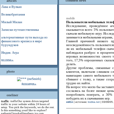
comment news
articles
Лава и Вулкан
Великобритания
mobile
Пользователи мобильных телеф
Милый Милан
Исследование, проведённое а
Записки путешественника
оказывается всего 5% пользова
скачали мобильную игру. Исследо
альтернативные пути выхода из
занимается мобильными играми, в
финансового кризиса в мире
Главной причиной низкого п
бурундуков
неосведомлённость пользователе
ли их мобильный телефон скачи
Индия. Агра
наблюдался разброс в процент
игровых возможностях своего т
все статьи→
того, 17,5% опрошенных сказали
делать.
Другие проблемы, связанные 
photo
клиентов, включали слишком с
навигацию самого мобильного 
сбивают с толку, а также сохр
трудно их найти.
фотогалерея→
На вопрос что могло бы застави
сослались на более низкие це
попробовать поиграть, а 30% 
oneliner
побудить их к скачиванию игр.
traffic
: trafficOur system drives targeted
st41n
| источник:
trubka.net
| 03/08/05,
traffic to your website within 24 hours of
setup. You pick the keywords, we do the rest.
Is this something youd like to explore?
nathaniel.brooks@jmailserv ice.com