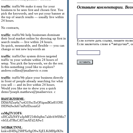
traffic
: trafficWe make it easy for your
Оставьте комментарии. Возм
business to be seen first and chosen first. You
pick the keywords, and we put your banner at
the top of search results — usually live within
24 hours.
No contracts,
traffic
: trafficWe help businesses dominate
their local market online by showing up first in
Если хотите дать ссылку, пишите полно
search results — live within 24 hours.
Если заключить слово в *звёздочки*, 
Its quick, measurable, and flexible — you can
change or test new keywords an
traffic
: trafficOur system drives targeted
traffic to your website within 24 hours of
setup. You pick the keywords, we do the rest.
Is this something youd like to explore?
andrew.collins@jmailservic e.com
traffic
: trafficWe place your business directly
in front of people already searching for what
you sell — and its live within 24 hours.
Would you like me to show you a quick
demo?joseph.matthews@jmailservice. c
RbH5RZHRML
:
DDibNZea4a7wtGU0xiToOFiipmBGe81O9E
I9DNdJwJn67mPzfDxomGJ
rzMqTV1OF6
:
xI0CsZkN4YwIpMF254b0q8m7aJdvbW0Mo7
vhGLdTRxCAT1mATd2A9w1
S45BhKTNNL
:
knkvdf4l9q2S8PXe9gO9wXjELKiMHpfK9x