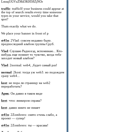
LmsqUGVzZMd3KH58ZjNOr
traffic
: trafficIf your business could appear at
the top of search results every time someone
types in your service, would you take that
spot?
Thats exactly what we do.
We place your banner in front of p
st41n
: 2Vlad: совсем недавно было.
предпоследний альбом группы Сруб.
Vlad
: Слушаю Радиохэд, вспоминаю... Кто-
нибудь еще помнит то чувство, когда тебе
заходит новый альбом?
Vlad
: 2normal: web4, ,будет самый раз!
normal
: 2kost: тогда уж web3. но подождем
сразу web4...
kost
: не пора ли страницу на web2
переработать?
Арик
: Он давно в таком виде
kost
: чтос линкером справа?
kost
: давно никто не пишет
st41n
: 2Zombrero: снято очень слабо, а
проект — супер!
st41n
: 2Zombrero: ты — красава!