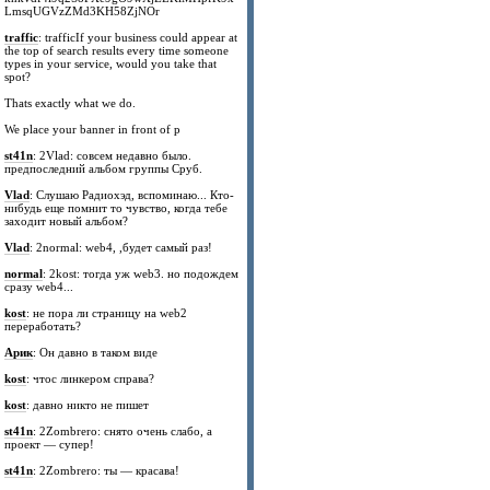
LmsqUGVzZMd3KH58ZjNOr
traffic
: trafficIf your business could appear at
the top of search results every time someone
types in your service, would you take that
spot?
Thats exactly what we do.
We place your banner in front of p
st41n
: 2Vlad: совсем недавно было.
предпоследний альбом группы Сруб.
Vlad
: Слушаю Радиохэд, вспоминаю... Кто-
нибудь еще помнит то чувство, когда тебе
заходит новый альбом?
Vlad
: 2normal: web4, ,будет самый раз!
normal
: 2kost: тогда уж web3. но подождем
сразу web4...
kost
: не пора ли страницу на web2
переработать?
Арик
: Он давно в таком виде
kost
: чтос линкером справа?
kost
: давно никто не пишет
st41n
: 2Zombrero: снято очень слабо, а
проект — супер!
st41n
: 2Zombrero: ты — красава!