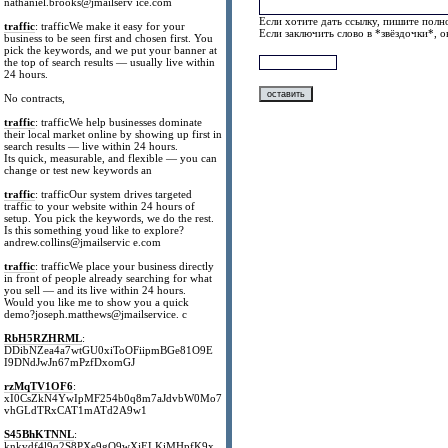
nathaniel.brooks@jmailserv ice.com
Если хотите дать ссылку, пишите полно
traffic
: trafficWe make it easy for your
Если заключить слово в *звёздочки*, 
business to be seen first and chosen first. You
pick the keywords, and we put your banner at
the top of search results — usually live within
24 hours.
No contracts,
traffic
: trafficWe help businesses dominate
their local market online by showing up first in
search results — live within 24 hours.
Its quick, measurable, and flexible — you can
change or test new keywords an
traffic
: trafficOur system drives targeted
traffic to your website within 24 hours of
setup. You pick the keywords, we do the rest.
Is this something youd like to explore?
andrew.collins@jmailservic e.com
traffic
: trafficWe place your business directly
in front of people already searching for what
you sell — and its live within 24 hours.
Would you like me to show you a quick
demo?joseph.matthews@jmailservice. c
RbH5RZHRML
:
DDibNZea4a7wtGU0xiToOFiipmBGe81O9E
I9DNdJwJn67mPzfDxomGJ
rzMqTV1OF6
:
xI0CsZkN4YwIpMF254b0q8m7aJdvbW0Mo7
vhGLdTRxCAT1mATd2A9w1
S45BhKTNNL
:
knkvdf4l9q2S8PXe9gO9wXjELKiMHpfK9x