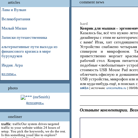
comment news
articles
Лава и Вулкан
Великобритания
hard
Коврик для мышки – эргономи
Милый Милан
Казалось бы, всё что нужно лето
Записки путешественника
дизайнеры с этим не категоричес
с вами! Итак, хит сегодняшне
альтернативные пути выхода из
Устройство снабжено четырьмя
финансового кризиса в мире
спикером и микрофоном. Та
бурундуков
приветственно моргает красн
рабочий стол. Коврик питаетс
Индия. Агра
подобные «любопытные» устройс
стоимость USB Mouse Pad всего
все статьи→
облегчить офисную и домашнюю
USB устройства, микрофон или на
или куда-нибудь ещё, в поисках 
photo
st41n
| источник:
unicomultra.ru
| 09/08
фотогалерея→
Оставьте комментарии. Возм
oneliner
traffic
: trafficOur system drives targeted
traffic to your website within 24 hours of
setup. You pick the keywords, we do the rest.
Is this something youd like to explore?