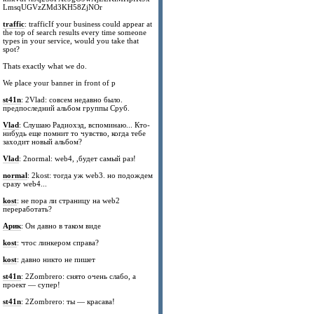
LmsqUGVzZMd3KH58ZjNOr
traffic
: trafficIf your business could appear at
the top of search results every time someone
types in your service, would you take that
spot?
Thats exactly what we do.
We place your banner in front of p
st41n
: 2Vlad: совсем недавно было.
предпоследний альбом группы Сруб.
Vlad
: Слушаю Радиохэд, вспоминаю... Кто-
нибудь еще помнит то чувство, когда тебе
заходит новый альбом?
Vlad
: 2normal: web4, ,будет самый раз!
normal
: 2kost: тогда уж web3. но подождем
сразу web4...
kost
: не пора ли страницу на web2
переработать?
Арик
: Он давно в таком виде
kost
: чтос линкером справа?
kost
: давно никто не пишет
st41n
: 2Zombrero: снято очень слабо, а
проект — супер!
st41n
: 2Zombrero: ты — красава!