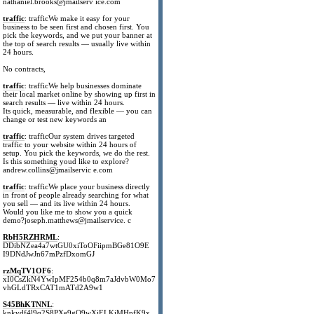
nathaniel.brooks@jmailserv ice.com
traffic
: trafficWe make it easy for your
business to be seen first and chosen first. You
pick the keywords, and we put your banner at
the top of search results — usually live within
24 hours.
No contracts,
traffic
: trafficWe help businesses dominate
their local market online by showing up first in
search results — live within 24 hours.
Its quick, measurable, and flexible — you can
change or test new keywords an
traffic
: trafficOur system drives targeted
traffic to your website within 24 hours of
setup. You pick the keywords, we do the rest.
Is this something youd like to explore?
andrew.collins@jmailservic e.com
traffic
: trafficWe place your business directly
in front of people already searching for what
you sell — and its live within 24 hours.
Would you like me to show you a quick
demo?joseph.matthews@jmailservice. c
RbH5RZHRML
:
DDibNZea4a7wtGU0xiToOFiipmBGe81O9E
I9DNdJwJn67mPzfDxomGJ
rzMqTV1OF6
:
xI0CsZkN4YwIpMF254b0q8m7aJdvbW0Mo7
vhGLdTRxCAT1mATd2A9w1
S45BhKTNNL
:
knkvdf4l9q2S8PXe9gO9wXjELKiMHpfK9x