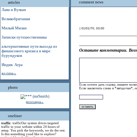
comment news
articles
Лава и Вулкан
Великобритания
Милый Милан
| 01/01/70, 03:00
Записки путешественника
альтернативные пути выхода из
Оставьте комментарии. Возм
финансового кризиса в мире
бурундуков
Индия. Агра
все статьи→
Если хотите дать ссылку, пишите полно
photo
Если заключить слово в *звёздочки*, 
фотогалерея→
oneliner
traffic
: trafficOur system drives targeted
traffic to your website within 24 hours of
setup. You pick the keywords, we do the rest.
Is this something youd like to explore?