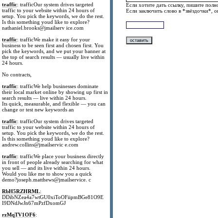
traffic
: trafficOur system drives targeted
Если хотите дать ссылку, пишите полно
traffic to your website within 24 hours of
Если заключить слово в *звёздочки*, 
setup. You pick the keywords, we do the rest.
Is this something youd like to explore?
nathaniel.brooks@jmailserv ice.com
traffic
: trafficWe make it easy for your
business to be seen first and chosen first. You
pick the keywords, and we put your banner at
the top of search results — usually live within
24 hours.
No contracts,
traffic
: trafficWe help businesses dominate
their local market online by showing up first in
search results — live within 24 hours.
Its quick, measurable, and flexible — you can
change or test new keywords an
traffic
: trafficOur system drives targeted
traffic to your website within 24 hours of
setup. You pick the keywords, we do the rest.
Is this something youd like to explore?
andrew.collins@jmailservic e.com
traffic
: trafficWe place your business directly
in front of people already searching for what
you sell — and its live within 24 hours.
Would you like me to show you a quick
demo?joseph.matthews@jmailservice. c
RbH5RZHRML
:
DDibNZea4a7wtGU0xiToOFiipmBGe81O9E
I9DNdJwJn67mPzfDxomGJ
rzMqTV1OF6
: