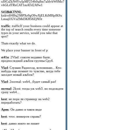
xI0CsZkN4YwIpMF254b0q8m7aJdvbW0Mo7
vhGLdTRxCAT1mATd2A9w1
S45BhKTNNL
:
knkvdf4l9q2S8PXe9gO9wXjELKiMHpfK9x
LmsqUGVzZMd3KH58ZjNOr
traffic
: trafficIf your business could appear at
the top of search results every time someone
types in your service, would you take that
spot?
Thats exactly what we do.
We place your banner in front of p
st41n
: 2Vlad: совсем недавно было.
предпоследний альбом группы Сруб.
Vlad
: Слушаю Радиохэд, вспоминаю... Кто-
нибудь еще помнит то чувство, когда тебе
заходит новый альбом?
Vlad
: 2normal: web4, ,будет самый раз!
normal
: 2kost: тогда уж web3. но подождем
сразу web4...
kost
: не пора ли страницу на web2
переработать?
Арик
: Он давно в таком виде
kost
: чтос линкером справа?
kost
: давно никто не пишет