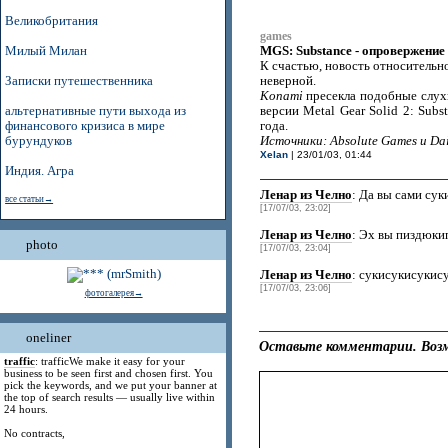
Великобритания
games
MGS: Substance - oпровержение
Милый Милан
К счастью, новость относительно
Записки путешественника
неверной.
Konami
пресекла подобные слух
альтернативные пути выхода из
версии Metal Gear Solid 2: Sub
финансового кризиса в мире
года.
бурундуков
Источники: Absolute Games и Dail
Xelan
| 23/01/03, 01:44
Индия. Агра
Ленар из Челно
: Да вы сами сук
все статьи→
[17/07/03, 23:02]
Ленар из Челно
: Эх вы пиздюки
photo
[17/07/03, 23:04]
Ленар из Челно
: сукисукисукис
[17/07/03, 23:06]
фотогалерея→
oneliner
Оставьте комментарии. Возм
traffic
: trafficWe make it easy for your
business to be seen first and chosen first. You
pick the keywords, and we put your banner at
the top of search results — usually live within
24 hours.
No contracts,