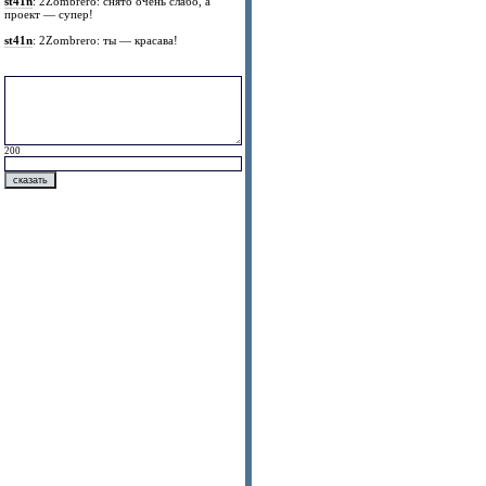
st41n
: 2Zombrero: снято очень слабо, а
проект — супер!
st41n
: 2Zombrero: ты — красава!
200