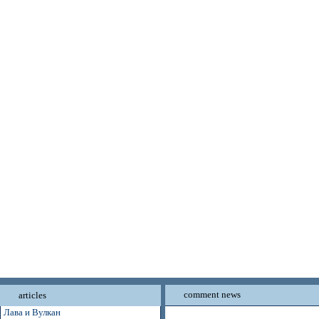
comment news
articles
Лава и Вулкан