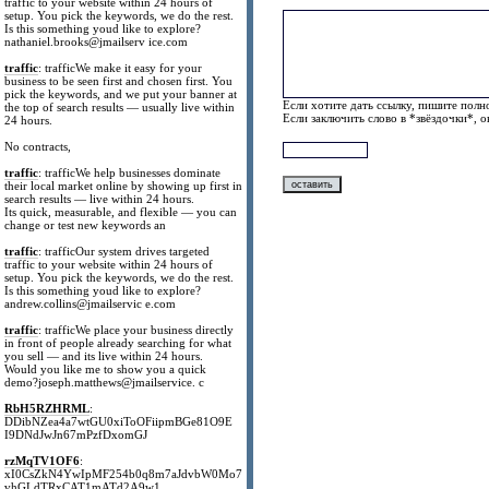
traffic to your website within 24 hours of
setup. You pick the keywords, we do the rest.
Is this something youd like to explore?
nathaniel.brooks@jmailserv ice.com
traffic
: trafficWe make it easy for your
business to be seen first and chosen first. You
pick the keywords, and we put your banner at
Если хотите дать ссылку, пишите полно
the top of search results — usually live within
Если заключить слово в *звёздочки*, 
24 hours.
No contracts,
traffic
: trafficWe help businesses dominate
their local market online by showing up first in
search results — live within 24 hours.
Its quick, measurable, and flexible — you can
change or test new keywords an
traffic
: trafficOur system drives targeted
traffic to your website within 24 hours of
setup. You pick the keywords, we do the rest.
Is this something youd like to explore?
andrew.collins@jmailservic e.com
traffic
: trafficWe place your business directly
in front of people already searching for what
you sell — and its live within 24 hours.
Would you like me to show you a quick
demo?joseph.matthews@jmailservice. c
RbH5RZHRML
:
DDibNZea4a7wtGU0xiToOFiipmBGe81O9E
I9DNdJwJn67mPzfDxomGJ
rzMqTV1OF6
:
xI0CsZkN4YwIpMF254b0q8m7aJdvbW0Mo7
vhGLdTRxCAT1mATd2A9w1