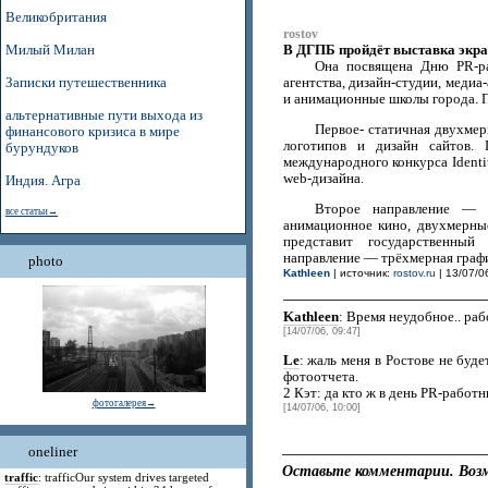
Великобритания
rostov
В ДГПБ пройдёт выставка экра
Милый Милан
Она посвящена Дню PR-ра
Записки путешественника
агентства, дизайн-студии, меди
и анимационные школы города. П
альтернативные пути выхода из
Первое- статичная двухмер
финансового кризиса в мире
логотипов и дизайн сайтов. 
бурундуков
международного конкурса Identi
web-дизайна.
Индия. Агра
Второе направление — 
все статьи→
анимационное кино, двухмерны
представит государственны
направление — трёхмерная график
photo
Kathleen
| источник:
rostov.ru
| 13/07/0
Kathleen
: Время неудобное.. рабо
[14/07/06, 09:47]
Le
: жаль меня в Ростове не будет
фотоотчета.
2 Кэт: да кто ж в день PR-работн
фотогалерея→
[14/07/06, 10:00]
oneliner
Оставьте комментарии. Возм
traffic
: trafficOur system drives targeted