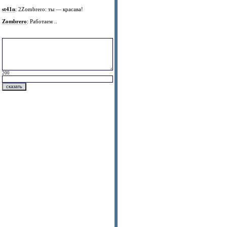
st41n
: 2Zombrero: ты — красава!
Zombrero
: Работаем ..
200