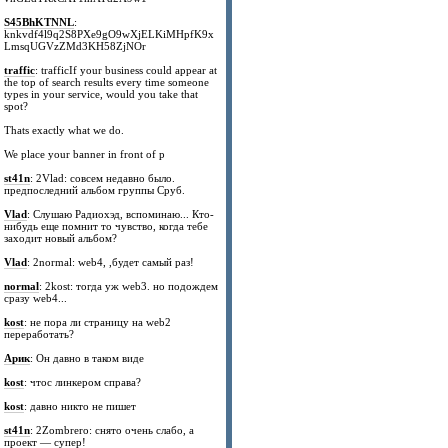
S45BhKTNNL
:
knkvdf4l9q2S8PXe9gO9wXjELKiMHpfK9x
LmsqUGVzZMd3KH58ZjNOr
traffic
: trafficIf your business could appear at
the top of search results every time someone
types in your service, would you take that
spot?
Thats exactly what we do.
We place your banner in front of p
st41n
: 2Vlad: совсем недавно было.
предпоследний альбом группы Сруб.
Vlad
: Слушаю Радиохэд, вспоминаю... Кто-
нибудь еще помнит то чувство, когда тебе
заходит новый альбом?
Vlad
: 2normal: web4, ,будет самый раз!
normal
: 2kost: тогда уж web3. но подождем
сразу web4...
kost
: не пора ли страницу на web2
переработать?
Арик
: Он давно в таком виде
kost
: чтос линкером справа?
kost
: давно никто не пишет
st41n
: 2Zombrero: снято очень слабо, а
проект — супер!