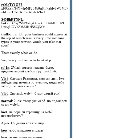
rzMqTV1OF6
:
xI0CsZkN4YwIpMF254b0q8m7aJdvbW0Mo7
vhGLdTRxCAT1mATd2A9w1
S45BhKTNNL
:
knkvdf4l9q2S8PXe9gO9wXjELKiMHpfK9x
LmsqUGVzZMd3KH58ZjNOr
traffic
: trafficIf your business could appear at
the top of search results every time someone
types in your service, would you take that
spot?
Thats exactly what we do.
We place your banner in front of p
st41n
: 2Vlad: совсем недавно было.
предпоследний альбом группы Сруб.
Vlad
: Слушаю Радиохэд, вспоминаю... Кто-
нибудь еще помнит то чувство, когда тебе
заходит новый альбом?
Vlad
: 2normal: web4, ,будет самый раз!
normal
: 2kost: тогда уж web3. но подождем
сразу web4...
kost
: не пора ли страницу на web2
переработать?
Арик
: Он давно в таком виде
kost
: чтос линкером справа?
kost
: давно никто не пишет