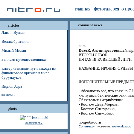
главная
фотогалерея
о про
comment news
articles
Лава и Вулкан
Великобритания
auto
DozoR. Анонс предстоящей игр
Милый Милан
ВТОРОЙ СЕЗОН
Записки путешественника
ПЯТАЯ ИГРА ВЫСШЕЙ ЛИГИ
альтернативные пути выхода из
НАЗВАНИЕ: ИРОНИЯ СУДЬБЫ
финансового кризиса в мире
бурундуков
ДОПОЛНИТЕЛЬНЫЕ ПРЕДМЕТ
Индия. Агра
- Абсолютно все, что связано
все статьи→
хлопушки, бенгальские огни, ми
Обязательная атрибутика:
- Костюм Деда Мороза;
photo
- Костюм Снегурочки;
- Костюм СнежЫнки
подробности
фотогалерея→
Construxor
| источник:
rostov.dzzzr.ru
|