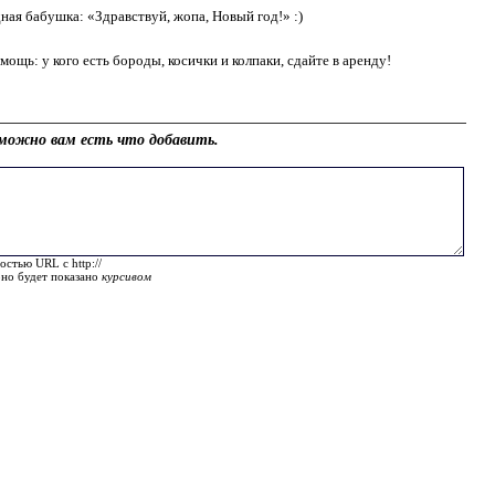
ная бабушка: «Здравствуй, жопа, Новый год!» :)
ощь: у кого есть бороды, косички и колпаки, сдайте в аренду!
можно вам есть что добавить.
остью URL с http://
оно будет показано
курсивом