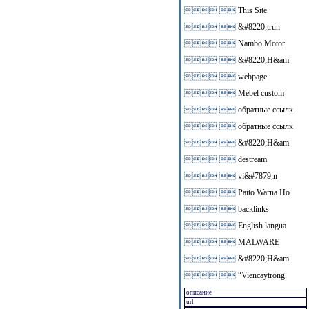
 
This Site
 
&#8220;trun
 
Nambo Motor
 
&#8220;H&am
 
webpage
 
Mebel custom
 
обратные ссылк
 
обратные ссылк
 
&#8220;H&am
 
destream
 
vi&#7879;n
 
Paito Warna Ho
 
backlinks
 
English langua
 
MALWARE
 
&#8220;H&am
 
“Viencaytrong.