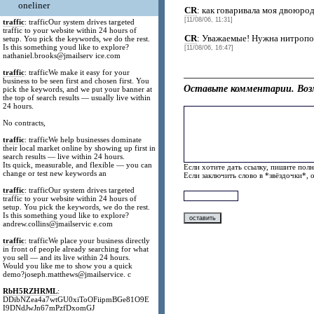
oneliner
CR
: как говаривала моя двоюрод
[11/08/06, 11:31]
traffic
: trafficOur system drives targeted
traffic to your website within 24 hours of
CR
: Уважаемые! Нужна нитропом
setup. You pick the keywords, we do the rest.
Is this something youd like to explore?
[11/08/06, 16:47]
nathaniel.brooks@jmailserv ice.com
traffic
: trafficWe make it easy for your
business to be seen first and chosen first. You
Оставьте комментарии. Воз
pick the keywords, and we put your banner at
the top of search results — usually live within
24 hours.
No contracts,
traffic
: trafficWe help businesses dominate
their local market online by showing up first in
search results — live within 24 hours.
Its quick, measurable, and flexible — you can
Если хотите дать ссылку, пишите полн
change or test new keywords an
Если заключить слово в *звёздочки*, 
traffic
: trafficOur system drives targeted
traffic to your website within 24 hours of
setup. You pick the keywords, we do the rest.
Is this something youd like to explore?
andrew.collins@jmailservic e.com
traffic
: trafficWe place your business directly
in front of people already searching for what
you sell — and its live within 24 hours.
Would you like me to show you a quick
demo?joseph.matthews@jmailservice. c
RbH5RZHRML
:
DDibNZea4a7wtGU0xiToOFiipmBGe81O9E
I9DNdJwJn67mPzfDxomGJ