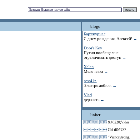
blogs
Бортжурнал
С днем рождения, Алексей!
→
Door's Key
Путин пообещал не
ограничивать доступ
→
Xelan
Мелочевка
→
n:st41n
Электромобили
→
Vlad
дерзость
→
linker
 
&#8220;Vi&a
 
Chi ti&#787
 
“Viencaytrong.