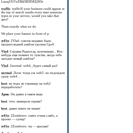
LmsqUGVzZMd3KH58ZjNOr
traffic
: trafficIf your business could appear at
the top of search results every time someone
types in your service, would you take that
spot?
Thats exactly what we do.
We place your banner in front of p
st41n
: 2Vlad: совсем недавно было.
предпоследний альбом группы Сруб.
Vlad
: Слушаю Радиохэд, вспоминаю... Кто-
нибудь еще помнит то чувство, когда тебе
заходит новый альбом?
Vlad
: 2normal: web4, ,будет самый раз!
normal
: 2kost: тогда уж web3. но подождем
сразу web4...
kost
: не пора ли страницу на web2
переработать?
Арик
: Он давно в таком виде
kost
: чтос линкером справа?
kost
: давно никто не пишет
st41n
: 2Zombrero: снято очень слабо, а
проект — супер!
st41n
: 2Zombrero: ты — красава!