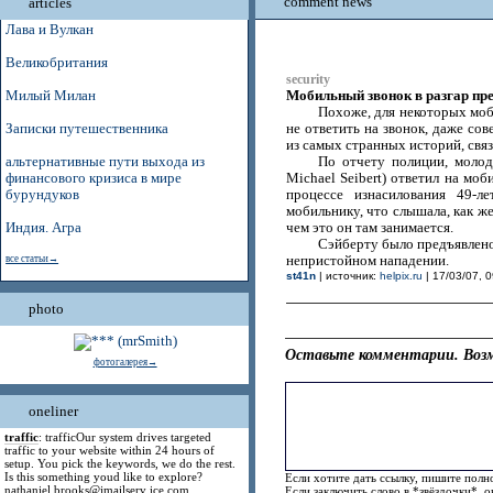
comment news
articles
Лава и Вулкан
Великобритания
security
Мобильный звонок в разгар пр
Милый Милан
Похоже, для некоторых моб
Записки путешественника
не ответить на звонок, даже со
из самых странных историй, свя
альтернативные пути выхода из
По отчету полиции, молод
финансового кризиса в мире
Michael Seibert) ответил на моб
бурундуков
процессе изнасилования 49-л
мобильнику, что слышала, как же
Индия. Агра
чем это он там занимается.
Сэйберту было предъявлено
все статьи→
непристойном нападении.
st41n
| источник:
helpix.ru
| 17/03/07, 0
photo
Оставьте комментарии. Возм
фотогалерея→
oneliner
traffic
: trafficOur system drives targeted
traffic to your website within 24 hours of
setup. You pick the keywords, we do the rest.
Is this something youd like to explore?
Если хотите дать ссылку, пишите полно
nathaniel.brooks@jmailserv ice.com
Если заключить слово в *звёздочки*, 