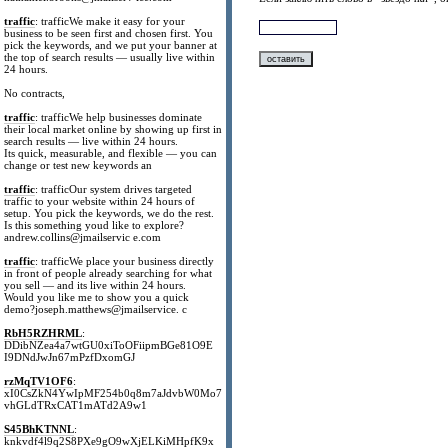
traffic
: trafficWe make it easy for your
business to be seen first and chosen first. You
pick the keywords, and we put your banner at
the top of search results — usually live within
24 hours.
No contracts,
traffic
: trafficWe help businesses dominate
their local market online by showing up first in
search results — live within 24 hours.
Its quick, measurable, and flexible — you can
change or test new keywords an
traffic
: trafficOur system drives targeted
traffic to your website within 24 hours of
setup. You pick the keywords, we do the rest.
Is this something youd like to explore?
andrew.collins@jmailservic e.com
traffic
: trafficWe place your business directly
in front of people already searching for what
you sell — and its live within 24 hours.
Would you like me to show you a quick
demo?joseph.matthews@jmailservice. c
RbH5RZHRML
:
DDibNZea4a7wtGU0xiToOFiipmBGe81O9E
I9DNdJwJn67mPzfDxomGJ
rzMqTV1OF6
:
xI0CsZkN4YwIpMF254b0q8m7aJdvbW0Mo7
vhGLdTRxCAT1mATd2A9w1
S45BhKTNNL
:
knkvdf4l9q2S8PXe9gO9wXjELKiMHpfK9x