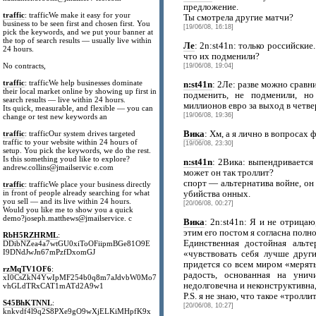
предложение.
traffic
: trafficWe make it easy for your
Ты смотрела другие матчи?
business to be seen first and chosen first. You
[19/06/08, 16:18]
pick the keywords, and we put your banner at
the top of search results — usually live within
Ле
: 2n:st41n: только российские.
24 hours.
что их подменили?
No contracts,
[19/06/08, 19:04]
traffic
: trafficWe help businesses dominate
n:st41n
: 2Ле: разве можно сравн
their local market online by showing up first in
подменить, не подменили, н
search results — live within 24 hours.
миллионов евро за выход в четве
Its quick, measurable, and flexible — you can
[19/06/08, 19:36]
change or test new keywords an
traffic
: trafficOur system drives targeted
Вика
: Хм, а я лично в вопросах
traffic to your website within 24 hours of
[19/06/08, 23:30]
setup. You pick the keywords, we do the rest.
Is this something youd like to explore?
n:st41n
: 2Вика: выпендривается 
andrew.collins@jmailservic e.com
может он так троллит?
спорт — альтернатива войне, он
traffic
: trafficWe place your business directly
in front of people already searching for what
убийства онных.
you sell — and its live within 24 hours.
[20/06/08, 00:27]
Would you like me to show you a quick
demo?joseph.matthews@jmailservice. c
Вика
: 2n:st41n: Я и не отрица
этим его постом я согласна полн
RbH5RZHRML
:
Единственная достойная альт
DDibNZea4a7wtGU0xiToOFiipmBGe81O9E
I9DNdJwJn67mPzfDxomGJ
«чувствовать себя лучше друг
придется со всем миром «мерять
rzMqTV1OF6
:
радость, основанная на уни
xI0CsZkN4YwIpMF254b0q8m7aJdvbW0Mo7
недолговечна и неконструктивна, 
vhGLdTRxCAT1mATd2A9w1
P.S. я не знаю, что такое «тролли
S45BhKTNNL
:
[20/06/08, 10:27]
knkvdf4l9q2S8PXe9gO9wXjELKiMHpfK9x