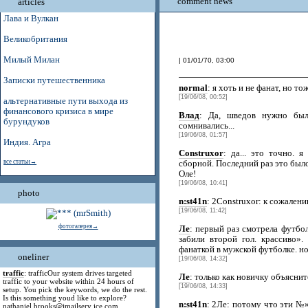
comment news
articles
Лава и Вулкан
Великобритания
Милый Милан
| 01/01/70, 03:00
Записки путешественника
normal
: я хоть и не фанат, но т
[19/06/08, 00:52]
альтернативные пути выхода из
финансового кризиса в мире
Влад
: Да, шведов нужно был
бурундуков
сомнивались...
[19/06/08, 01:57]
Индия. Агра
Construxor
: да... это точно. 
все статьи→
сборной. Последний раз это было
Оле!
[19/06/08, 10:41]
photo
n:st41n
: 2Construxor: к сожален
[19/06/08, 11:42]
фотогалерея→
Ле
: первый раз смотрела футбо
забили второй гол. крассиво»
фанаткой в мужской футболке. но
oneliner
[19/06/08, 14:32]
traffic
: trafficOur system drives targeted
Ле
: только как новичку объясн
traffic to your website within 24 hours of
[19/06/08, 14:33]
setup. You pick the keywords, we do the rest.
Is this something youd like to explore?
n:st41n
: 2Ле: потому что эти 
nathaniel.brooks@jmailserv ice.com