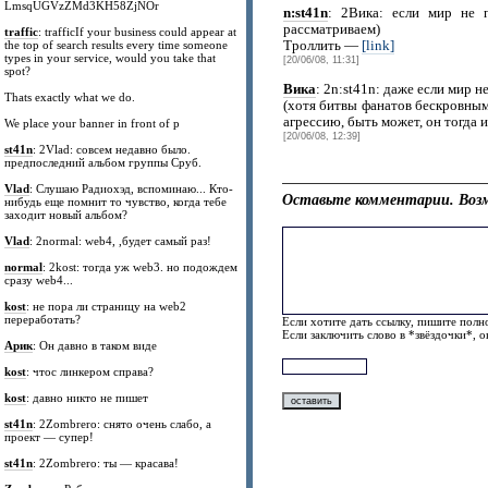
LmsqUGVzZMd3KH58ZjNOr
n:st41n
: 2Вика: если мир не 
рассматриваем)
traffic
: trafficIf your business could appear at
the top of search results every time someone
Троллить —
[link]
types in your service, would you take that
[20/06/08, 11:31]
spot?
Вика
: 2n:st41n: даже если мир 
Thats exactly what we do.
(хотя битвы фанатов бескровными
агрессию, быть может, он тогда и
We place your banner in front of p
[20/06/08, 12:39]
st41n
: 2Vlad: совсем недавно было.
предпоследний альбом группы Сруб.
Vlad
: Слушаю Радиохэд, вспоминаю... Кто-
Оставьте комментарии. Возм
нибудь еще помнит то чувство, когда тебе
заходит новый альбом?
Vlad
: 2normal: web4, ,будет самый раз!
normal
: 2kost: тогда уж web3. но подождем
сразу web4...
kost
: не пора ли страницу на web2
переработать?
Если хотите дать ссылку, пишите полно
Если заключить слово в *звёздочки*, 
Арик
: Он давно в таком виде
kost
: чтос линкером справа?
kost
: давно никто не пишет
st41n
: 2Zombrero: снято очень слабо, а
проект — супер!
st41n
: 2Zombrero: ты — красава!