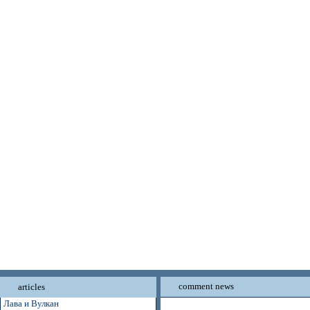
comment news
articles
Лава и Вулкан