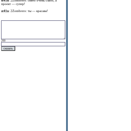
st41n
: 2Zombrero: снято очень слабо, а
проект — супер!
st41n
: 2Zombrero: ты — красава!
200