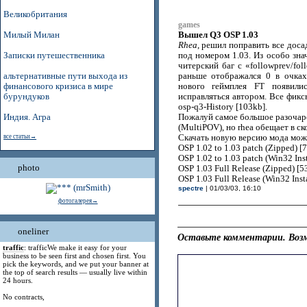
Великобритания
games
Вышел Q3 OSP 1.03
Милый Милан
Rhea
, решил поправить все доса
Записки путешественника
под номером 1.03. Из особо зн
читерский баг с «followprev/fo
альтернативные пути выхода из
раньше отображался 0 в очках
финансового кризиса в мире
нового геймплея FT появили
бурундуков
исправляться автором. Все фикс
osp-q3-History [103kb].
Индия. Агра
Пожалуй самое большое разочаро
(MultiPOV), но rhea обещает в ск
все статьи→
Скачать новую версию мода мож
OSP 1.02 to 1.03 patch (Zipped) [
OSP 1.02 to 1.03 patch (Win32 Inst
photo
OSP 1.03 Full Release (Zipped) [
OSP 1.03 Full Release (Win32 Insta
spectre
| 01/03/03, 16:10
фотогалерея→
oneliner
Оставьте комментарии. Возм
traffic
: trafficWe make it easy for your
business to be seen first and chosen first. You
pick the keywords, and we put your banner at
the top of search results — usually live within
24 hours.
No contracts,