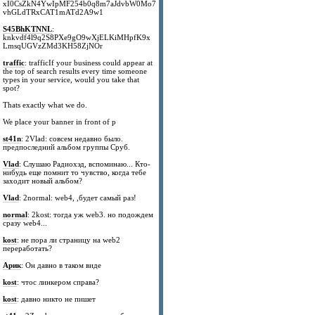
xI0CsZkN4YwIpMF254b0q8m7aJdvbW0Mo7
vhGLdTRxCAT1mATd2A9w1
S45BhKTNNL
:
knkvdf4l9q2S8PXe9gO9wXjELKiMHpfK9x
LmsqUGVzZMd3KH58ZjNOr
traffic
: trafficIf your business could appear at
the top of search results every time someone
types in your service, would you take that
spot?
Thats exactly what we do.
We place your banner in front of p
st41n
: 2Vlad: совсем недавно было.
предпоследний альбом группы Сруб.
Vlad
: Слушаю Радиохэд, вспоминаю... Кто-
нибудь еще помнит то чувство, когда тебе
заходит новый альбом?
Vlad
: 2normal: web4, ,будет самый раз!
normal
: 2kost: тогда уж web3. но подождем
сразу web4...
kost
: не пора ли страницу на web2
переработать?
Арик
: Он давно в таком виде
kost
: чтос линкером справа?
kost
: давно никто не пишет