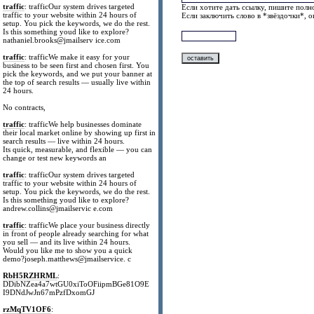
traffic
: trafficOur system drives targeted
Если хотите дать ссылку, пишите полно
traffic to your website within 24 hours of
Если заключить слово в *звёздочки*, 
setup. You pick the keywords, we do the rest.
Is this something youd like to explore?
nathaniel.brooks@jmailserv ice.com
traffic
: trafficWe make it easy for your
business to be seen first and chosen first. You
pick the keywords, and we put your banner at
the top of search results — usually live within
24 hours.
No contracts,
traffic
: trafficWe help businesses dominate
their local market online by showing up first in
search results — live within 24 hours.
Its quick, measurable, and flexible — you can
change or test new keywords an
traffic
: trafficOur system drives targeted
traffic to your website within 24 hours of
setup. You pick the keywords, we do the rest.
Is this something youd like to explore?
andrew.collins@jmailservic e.com
traffic
: trafficWe place your business directly
in front of people already searching for what
you sell — and its live within 24 hours.
Would you like me to show you a quick
demo?joseph.matthews@jmailservice. c
RbH5RZHRML
:
DDibNZea4a7wtGU0xiToOFiipmBGe81O9E
I9DNdJwJn67mPzfDxomGJ
rzMqTV1OF6
: