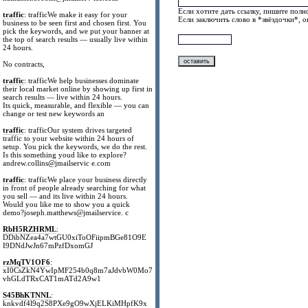
Если хотите дать ссылку, пишите полно
traffic
: trafficWe make it easy for your
Если заключить слово в *звёздочки*, 
business to be seen first and chosen first. You
pick the keywords, and we put your banner at
the top of search results — usually live within
24 hours.
No contracts,
traffic
: trafficWe help businesses dominate
their local market online by showing up first in
search results — live within 24 hours.
Its quick, measurable, and flexible — you can
change or test new keywords an
traffic
: trafficOur system drives targeted
traffic to your website within 24 hours of
setup. You pick the keywords, we do the rest.
Is this something youd like to explore?
andrew.collins@jmailservic e.com
traffic
: trafficWe place your business directly
in front of people already searching for what
you sell — and its live within 24 hours.
Would you like me to show you a quick
demo?joseph.matthews@jmailservice. c
RbH5RZHRML
:
DDibNZea4a7wtGU0xiToOFiipmBGe81O9E
I9DNdJwJn67mPzfDxomGJ
rzMqTV1OF6
:
xI0CsZkN4YwIpMF254b0q8m7aJdvbW0Mo7
vhGLdTRxCAT1mATd2A9w1
S45BhKTNNL
:
knkvdf4l9q2S8PXe9gO9wXjELKiMHpfK9x