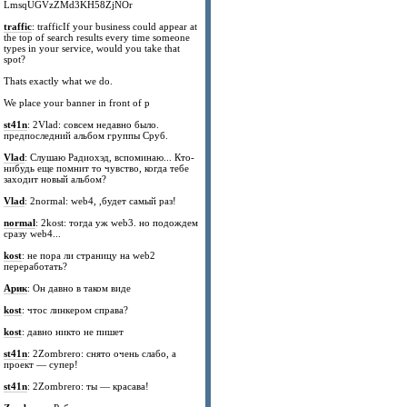
LmsqUGVzZMd3KH58ZjNOr
traffic
: trafficIf your business could appear at
the top of search results every time someone
types in your service, would you take that
spot?
Thats exactly what we do.
We place your banner in front of p
st41n
: 2Vlad: совсем недавно было.
предпоследний альбом группы Сруб.
Vlad
: Слушаю Радиохэд, вспоминаю... Кто-
нибудь еще помнит то чувство, когда тебе
заходит новый альбом?
Vlad
: 2normal: web4, ,будет самый раз!
normal
: 2kost: тогда уж web3. но подождем
сразу web4...
kost
: не пора ли страницу на web2
переработать?
Арик
: Он давно в таком виде
kost
: чтос линкером справа?
kost
: давно никто не пишет
st41n
: 2Zombrero: снято очень слабо, а
проект — супер!
st41n
: 2Zombrero: ты — красава!