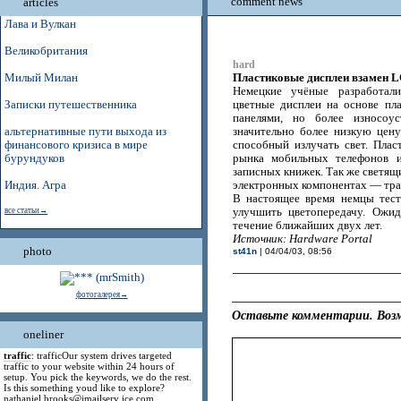
comment news
articles
Лава и Вулкан
Великобритания
hard
Пластиковые дисплеи взамен 
Милый Милан
Немецкие учёные разработал
Записки путешественника
цветные дисплеи на основе пл
панелями, но более износоу
альтернативные пути выхода из
значительно более низкую цен
финансового кризиса в мире
способный излучать свет. Пла
бурундуков
рынка мобильных телефонов 
записных книжек. Так же светящ
Индия. Агра
электронных компонентах — тран
В настоящее время немцы тес
все статьи→
улучшить цветопередачу. Ожид
течение ближайших двух лет.
Источник: Hardware Portal
photo
st41n
| 04/04/03, 08:56
фотогалерея→
Оставьте комментарии. Возм
oneliner
traffic
: trafficOur system drives targeted
traffic to your website within 24 hours of
setup. You pick the keywords, we do the rest.
Is this something youd like to explore?
nathaniel.brooks@jmailserv ice.com