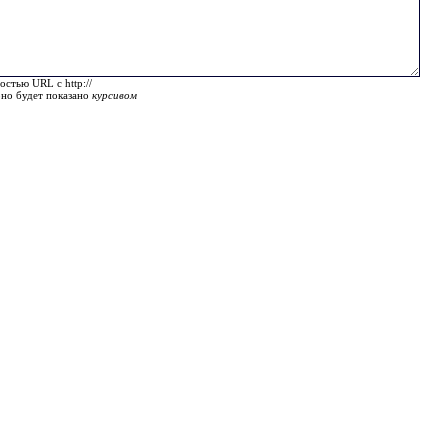
остью URL с http://
оно будет показано
курсивом