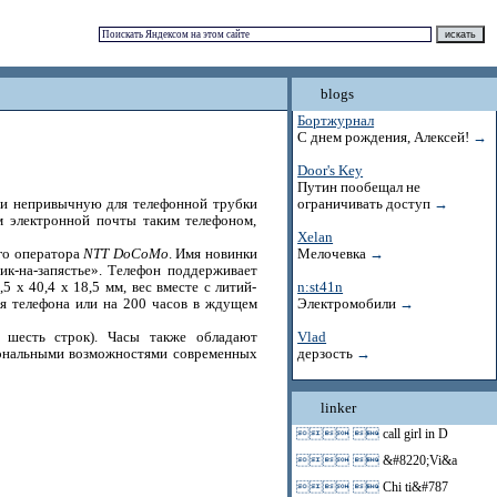
blogs
Бортжурнал
С днем рождения, Алексей!
→
Door's Key
Путин пообещал не
 и непривычную для телефонной трубки
ограничивать доступ
→
м электронной почты таким телефоном,
Xelan
ого оператора
NTT DoCoMo
. Имя новинки
Мелочевка
→
ник-на-запястье». Телефон поддерживает
х 40,4 х 18,5 мм, вес вместе с литий-
n:st41n
ия телефона или на 200 часов в ждущем
Электромобили
→
 шесть строк). Часы также обладают
Vlad
ональными возможностями современных
дерзость
→
linker
 
call girl in D
 
&#8220;Vi&a
 
Chi ti&#787