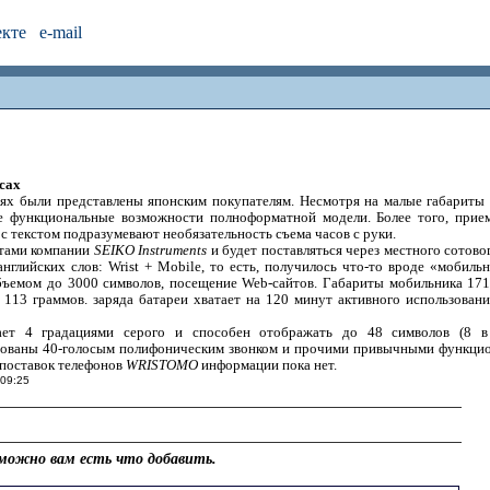
екте
e-mail
сах
ях были представлены японским покупателям. Несмотря на малые габариты
е функциональные возможности полноформатной модели. Более того, прие
с текстом подразумевают необязательность съема часов с руки.
стами компании
SEIKO Instruments
и будет поставляться через местного сотов
нглийских слов: Wrist + Mobile, то есть, получилось что-то вроде «мобиль
ъемом до 3000 символов, посещение Web-сайтов. Габариты мобильника 171,5 
113 граммов. заряда батареи хватает на 120 минут активного использован
ет 4 градациями серого и способен отображать до 48 символов (8 в
дованы 40-голосым полифоническим звонком и прочими привычными функци
а поставок телефонов
WRISTOMO
информации пока нет.
 09:25
можно вам есть что добавить.