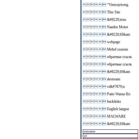
 
“Viencaytrong.
 
This Site
 
&#8220;trun
 
Nambo Motor
 
&#8220;H&am
 
webpage
 
Mebel custom
 
обратные ссылк
 
обратные ссылк
 
&#8220;H&am
 
destream
 
vi&#7879;n
 
Paito Warna Ho
 
backlinks
 
English langua
 
MALWARE
 
&#8220;H&am