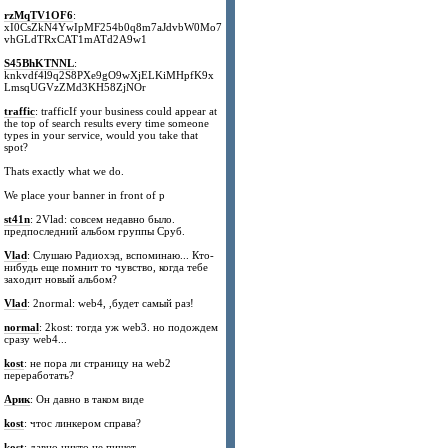
rzMqTV1OF6
:
xI0CsZkN4YwIpMF254b0q8m7aJdvbW0Mo7
vhGLdTRxCAT1mATd2A9w1
S45BhKTNNL
:
knkvdf4l9q2S8PXe9gO9wXjELKiMHpfK9x
LmsqUGVzZMd3KH58ZjNOr
traffic
: trafficIf your business could appear at
the top of search results every time someone
types in your service, would you take that
spot?
Thats exactly what we do.
We place your banner in front of p
st41n
: 2Vlad: совсем недавно было.
предпоследний альбом группы Сруб.
Vlad
: Слушаю Радиохэд, вспоминаю... Кто-
нибудь еще помнит то чувство, когда тебе
заходит новый альбом?
Vlad
: 2normal: web4, ,будет самый раз!
normal
: 2kost: тогда уж web3. но подождем
сразу web4...
kost
: не пора ли страницу на web2
переработать?
Арик
: Он давно в таком виде
kost
: чтос линкером справа?
kost
: давно никто не пишет