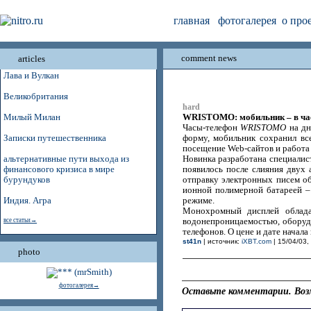
главная
фотогалерея
о про
comment news
articles
Лава и Вулкан
Великобритания
hard
WRISTOMO: мобильник – в ча
Милый Милан
Часы-телефон
WRISTOMO
на дн
Записки путешественника
форму, мобильник сохранил вс
посещение Web-сайтов и работа 
альтернативные пути выхода из
Новинка разработана специали
финансового кризиса в мире
появилось после слияния двух а
бурундуков
отправку электронных писем об
ионной полимерной батареей – 
Индия. Агра
режиме.
Монохромный дисплей облада
все статьи→
водонепроницаемостью, обору
телефонов. О цене и дате начал
st41n
| источник:
iXBT.com
| 15/04/03,
photo
фотогалерея→
Оставьте комментарии. Воз