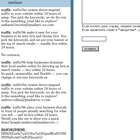
oneliner
traffic
: trafficOur system drives targeted
traffic to your website within 24 hours of
setup. You pick the keywords, we do the rest.
Is this something youd like to explore?
nathaniel.brooks@jmailserv ice.com
Если хотите дать ссылку, пишите полн
Если заключить слово в *звёздочки*, 
traffic
: trafficWe make it easy for your
business to be seen first and chosen first. You
pick the keywords, and we put your banner at
the top of search results — usually live within
24 hours.
No contracts,
traffic
: trafficWe help businesses dominate
their local market online by showing up first in
search results — live within 24 hours.
Its quick, measurable, and flexible — you can
change or test new keywords an
traffic
: trafficOur system drives targeted
traffic to your website within 24 hours of
setup. You pick the keywords, we do the rest.
Is this something youd like to explore?
andrew.collins@jmailservic e.com
traffic
: trafficWe place your business directly
in front of people already searching for what
you sell — and its live within 24 hours.
Would you like me to show you a quick
demo?joseph.matthews@jmailservice. c
RbH5RZHRML
:
DDibNZea4a7wtGU0xiToOFiipmBGe81O9E
I9DNdJwJn67mPzfDxomGJ