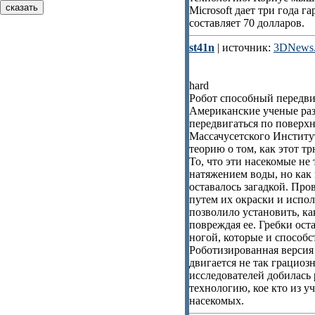
Microsoft дает три года 
составляет 70 долларов.
st41n
| источник:
3DNews.
hard
Робот способный передви
Американские ученые раз
передвигаться по поверх
Массачусетского Институ
теорию о том, как этот т
То, что эти насекомые не
натяжением воды, но как 
оставалось загадкой. Пр
путем их окраски и испо
позволило установить, ка
повреждая ее. Гребки ос
ногой, которые и способ
Роботизированная версия
двигается не так грациоз
исследователей добилась
технологию, кое кто из у
насекомых.