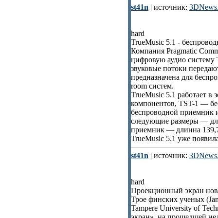
st41n
| источник:
3DNews.
hard
TrueMusic 5.1 - беспрово
Компания Pragmatic Commu
цифровую аудио систему Tr
звуковые потоки передаю
предназначена для беспро
room систем.
TrueMusic 5.1 работает в 
компонентов, TST-1 — бе
беспроводной приемник 
следующие размеры — дли
приемник — длинна 139,7
TrueMusic 5.1 уже появил
st41n
| источник:
3DNews.
hard
Проекционный экран нов
Трое финских ученых (Jan 
Tampere University of Te
экран», на прошедшей не