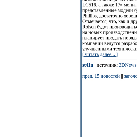
LC516, а также 17» монит
представленные модели б
Phillips, достаточно хор
Отмечается, что, как и 
Rolsen будут производить
на новых производственн
планирует продать поряд
компании ведутся разраб
улучшенными технически
[ читать далее... ]
st41n
| источник:
3DNews.
пред. 15 новостей
||
загол