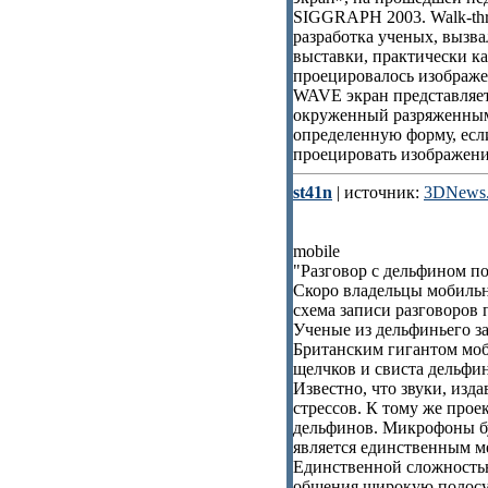
SIGGRAPH 2003. Walk-thru
разработка ученых, вызва
выставки, практически к
проецировалось изображе
WAVE экран представляет
окруженный разряженным 
определенную форму, есл
проецировать изображени
st41n
| источник:
3DNews.
mobile
"Разговор с дельфином п
Скоро владельцы мобильн
схема записи разговоров
Ученые из дельфиньего з
Британским гигантом моб
щелчков и свиста дельфи
Известно, что звуки, изд
стрессов. К тому же про
дельфинов. Микрофоны бу
является единственным м
Единственной сложностью
общения широкую полосу 