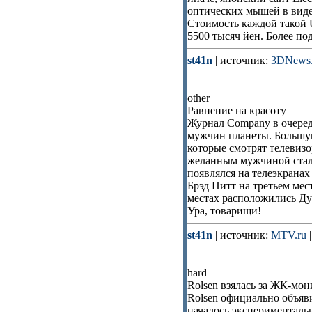
оптических мышей в виде
Стоимость каждой такой 
5500 тысяч йен. Более п
st41n
| источник:
3DNews.
other
Равнение на красоту
Журнал Company в очеред
мужчин планеты. Большую
которые смотрят телевизо
желанным мужчиной стал
появлялся на телеэкранах
Брэд Питт на третьем мес
местах расположились Ду
Ура, товарищи!
st41n
| источник:
MTV.ru
|
hard
Rolsen взялась за ЖК-мо
Rolsen официально объяв
началось эксперименталь