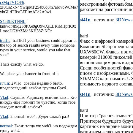
rzMqTV1OF6
:
электронный фотоальбом,
xI0CsZkN4YwIpMF254b0q8m7aJdvbW0Mo7
работает на расстоянии д
vhGLdTRxCAT1mATd2A9w1
st41n
| источник:
3DNews.
S45BhKTNNL
:
knkvdf4l9q2S8PXe9gO9wXjELKiMHpfK9x
LmsqUGVzZMd3KH58ZjNOr
hard
traffic
: trafficIf your business could appear at
Факс с цифровой камерой
the top of search results every time someone
Компания Sharp представ
types in your service, would you take that
UXW60CW. Факсы примеча
spot?
камерой 310000 пикселе
выполняющим роль видои
Thats exactly what we do.
Среди особенностей факса
писем с изображениями. 
We place your banner in front of p
SD/MMC карт памяти. U
st41n
: 2Vlad: совсем недавно было.
стоимость первого состав
предпоследний альбом группы Сруб.
st41n
| источник:
3DNews.
Vlad
: Слушаю Радиохэд, вспоминаю... Кто-
нибудь еще помнит то чувство, когда тебе
заходит новый альбом?
hard
Принтер "распечатывает
Vlad
: 2normal: web4, ,будет самый раз!
Принтеры будущего будут
normal
: 2kost: тогда уж web3. но подождем
картинок на экране мони
сразу web4...
развитием дешевых трехм