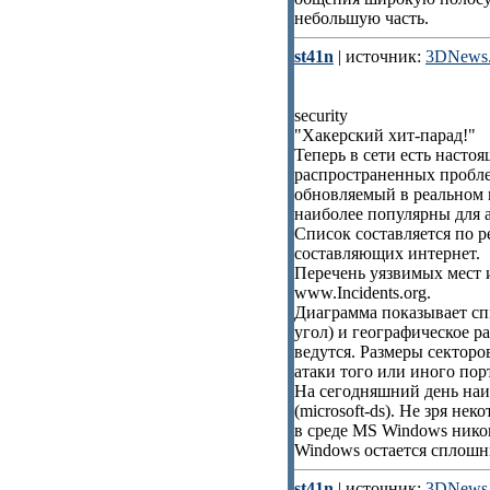
небольшую часть.
st41n
| источник:
3DNews.
security
"Хакерский хит-парад!"
Теперь в сети есть насто
распространенных пробле
обновляемый в реальном 
наиболее популярны для 
Список составляется по р
составляющих интернет.
Перечень уязвимых мест и
www.Incidents.org.
Диаграмма показывает сп
угол) и географическое р
ведутся. Размеры сектор
атаки того или иного пор
На сегодняшний день наи
(microsoft-ds). Не зря не
в среде MS Windows нико
Windows остается сплош
st41n
| источник:
3DNews.