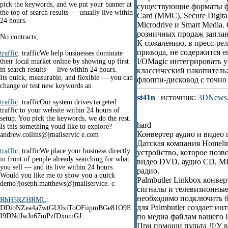
pick the keywords, and we put your banner at
существующие форматы флэ
the top of search results — usually live within
Card (MMC), Secure Digit
24 hours.
Microdrive и Smart Media.
розничных продаж заплани
No contracts,
К сожалению, в пресс-ре
привода, не содержится е
traffic
: trafficWe help businesses dominate
I/OMagic интегрировать у
their local market online by showing up first
in search results — live within 24 hours.
классический накопитель
Its quick, measurable, and flexible — you can
флоппи-дисковод с точно
change or test new keywords an
st41n
| источник:
3DNews.
traffic
: trafficOur system drives targeted
traffic to your website within 24 hours of
setup. You pick the keywords, we do the rest.
hard
Is this something youd like to explore?
Конвертер аудио и видео 
andrew.collins@jmailservic e.com
Датская компания Homelin
traffic
: trafficWe place your business directly
устройство, которое позв
in front of people already searching for what
видео DVD, аудио CD, MP
you sell — and its live within 24 hours.
радио.
Would you like me to show you a quick
Palmbutler Linkbox конве
demo?joseph.matthews@jmailservice. c
сигналы и телевизионные 
необходимо подключить б
RbH5RZHRML
:
для Palmbutler создает и
DDibNZea4a7wtGU0xiToOFiipmBGe81O9E
I9DNdJwJn67mPzfDxomGJ
по медиа файлам вашего П
При помощи пульта Д/У в