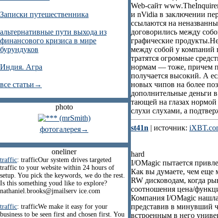
Web-сайт www.TheInquirer
Записки путешественника
и nVidia в заключении п
ссылаются на неназванные
альтернативные пути выхода из
договорились между собо
финансового кризиса в мире
графические продукты.Не
бурундуков
между собой у компаний 
тратятся огромные средст
Индия. Агра
нормам — тоже, причем п
получается высокий. А ес
все статьи→
новых чипов на более по
дополнительные деньги в
тающей на глазах нормой 
photo
слухи слухами, а подтве
st41n
| источник:
iXBT.co
фотогалерея→
oneliner
hard
traffic
: trafficOur system drives targeted
I/OMagic пытается прив
traffic to your website within 24 hours of
Как вы думаете, чем еще
setup. You pick the keywords, we do the rest.
RW дисководам, когда ры
Is this something youd like to explore?
соотношения цена/функц
nathaniel.brooks@jmailserv ice.com
Компания I/OMagic нашла
представив в минувший 
traffic
: trafficWe make it easy for your
business to be seen first and chosen first. You
встроенным в него униве