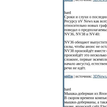
hard
Сроки и слухи о последн
Ресурсу nV News как всег
относительно новых графи
поведал о предполагаемы
NV36, NV38 и NV40:
NV36 обещают выпустить 
силы, чтобы анонс не оста
NV38 произойдёт вместе с
произойдёт это несколько
сложнее, первые экземпл
начало августа), естеств
речи не идёт.
st41n
| источник:
3DNews.
hard
Мышка-доберман из Япо
В скором времени компью
мышки-доберманы, а такж
иначе, японский сайт El