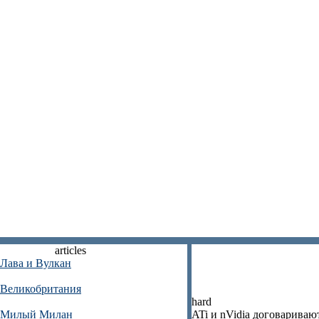
articles
Лава и Вулкан
Великобритания
hard
Милый Милан
ATi и nVidia договариваю