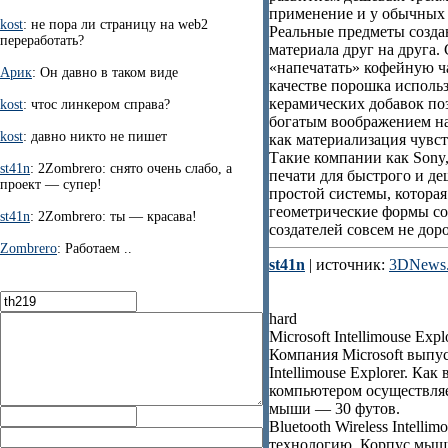
применение и у обычных 
kost
: не пора ли страницу на web2
Реальные предметы созда
переработать?
материала друг на друга.
«напечатать» кофейную ч
Арик
: Он давно в таком виде
качестве порошка использ
керамических добавок поз
kost
: чтос линкером справа?
богатым воображением на
kost
: давно никто не пишет
как материализация чувст
Такие компании как Sony
st41n
: 2Zombrero: снято очень слабо, а
печати для быстрого и д
проект — супер!
простой системы, котора
геометрические формы со
st41n
: 2Zombrero: ты — красава!
создателей совсем не доро
Zombrero
: Работаем ..
st41n
| источник:
3DNews.
hard
Microsoft Intellimouse Expl
Компания Microsoft выпус
Intellimouse Explorer. Ка
компьютером осуществляет
мыши — 30 футов.
Bluetooth Wireless Intelli
технологию. Корпус мыши