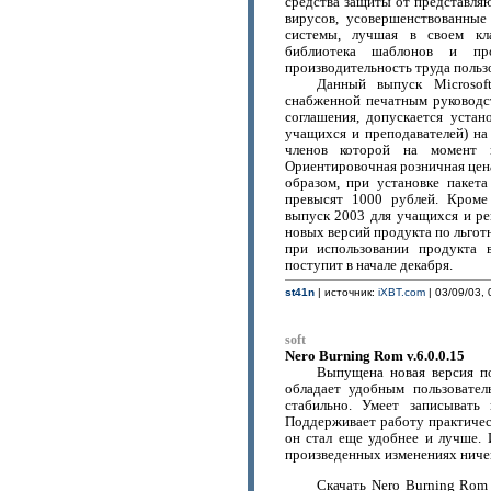
средства защиты от представл
вирусов, усовершенствованные
системы, лучшая в своем кла
библиотека шаблонов и пр
производительность труда польз
Данный выпуск Microsoft
снабженной печатным руководст
соглашения, допускается устан
учащихся и преподавателей) на
членов которой на момент п
Ориентировочная розничная цен
образом, при установке пакет
превысят 1000 рублей. Кроме 
выпуск 2003 для учащихся и ре
новых версий продукта по льгот
при использовании продукта 
поступит в начале декабря.
st41n
| источник:
iXBT.com
| 03/09/03, 
soft
Nero Burning Rom v.6.0.0.15
Выпущена новая версия по
обладает удобным пользовател
стабильно. Умеет записывать
Поддерживает работу практичес
он стал еще удобнее и лучше.
произведенных изменениях ничег
Скачать Nero Burning Rom 