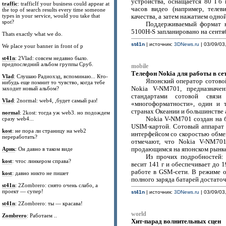
устройства, оснащается 80 Гб
traffic
: trafficIf your business could appear at
часов видео (например, теле
the top of search results every time someone
types in your service, would you take that
качества, а затем нажатием одно
spot?
Поддерживаемый формат н
5100H-S запланировано на сентя
Thats exactly what we do.
st41n
| источник:
3DNews.ru
| 03/09/03
We place your banner in front of p
st41n
: 2Vlad: совсем недавно было.
предпоследний альбом группы Сруб.
mobile
Телефон Nokia для работы в с
Vlad
: Слушаю Радиохэд, вспоминаю... Кто-
Японский оператор сотовой
нибудь еще помнит то чувство, когда тебе
заходит новый альбом?
Nokia V-NM701, предназначе
стандартами сотовой свя
Vlad
: 2normal: web4, ,будет самый раз!
«многоформатности», один и 
странах Океании и большинстве 
normal
: 2kost: тогда уж web3. но подождем
сразу web4...
Nokia V-NM701 создан на б
USIM-картой. Сотовый аппарат
kost
: не пора ли страницу на web2
интерфейсом со скоростью обмен
переработать?
отмечают, что Nokia V-NM701
Арик
: Он давно в таком виде
продающимся на японском рынке
Из прочих подробностей:
kost
: чтос линкером справа?
весит 141 г и обеспечивает до
работе в GSM-сети. В режиме о
kost
: давно никто не пишет
полного заряда батарей достаточ
st41n
: 2Zombrero: снято очень слабо, а
проект — супер!
st41n
| источник:
3DNews.ru
| 03/09/03
st41n
: 2Zombrero: ты — красава!
world
Zombrero
: Работаем ..
Хит-парад волнительных сцен