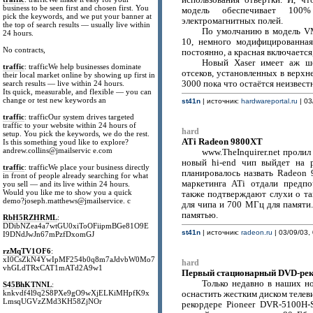
использования отвёртки. И, чт
business to be seen first and chosen first. You
модель обеспечивает 100%
pick the keywords, and we put your banner at
электромагнитных полей.
the top of search results — usually live within
По умолчанию в модель VM
24 hours.
10, немного модифицированная
No contracts,
постоянно, а красная включается,
Новый Xaser имеет аж ш
traffic
: trafficWe help businesses dominate
отсеков, установленных в верхн
their local market online by showing up first in
search results — live within 24 hours.
3000 пока что остаётся неизвест
Its quick, measurable, and flexible — you can
change or test new keywords an
st41n
| источник:
hardwareportal.ru
| 03
traffic
: trafficOur system drives targeted
traffic to your website within 24 hours of
hard
setup. You pick the keywords, we do the rest.
ATi Radeon 9800XT
Is this something youd like to explore?
andrew.collins@jmailservic e.com
www.TheInquirer.net пролил
новый hi-end чип выйдет на 
traffic
: trafficWe place your business directly
планировалось назвать Radeon 
in front of people already searching for what
маркетинга ATi отдали предпо
you sell — and its live within 24 hours.
Would you like me to show you a quick
также подтверждают слухи о т
demo?joseph.matthews@jmailservice. c
для чипа и 700 МГц для памяти.
памятью.
RbH5RZHRML
:
DDibNZea4a7wtGU0xiToOFiipmBGe81O9E
st41n
| источник:
radeon.ru
| 03/09/03,
I9DNdJwJn67mPzfDxomGJ
rzMqTV1OF6
:
xI0CsZkN4YwIpMF254b0q8m7aJdvbW0Mo7
hard
vhGLdTRxCAT1mATd2A9w1
Первый стационарный DVD-рек
Только недавно в наших н
S45BhKTNNL
:
knkvdf4l9q2S8PXe9gO9wXjELKiMHpfK9x
оснастить жестким диском телев
LmsqUGVzZMd3KH58ZjNOr
рекордере Pioneer DVR-5100H-