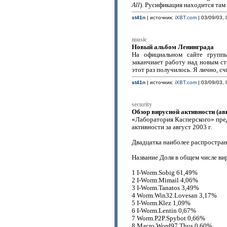
All
). Русификация находится там 
st41n
| источник:
iXBT.com
| 03/09/03, 
music
Новый альбом Ленинграда
На официальном сайте группы
заканчиает работу над новым ст
этот раз получилось. Я лично, 
st41n
| источник:
iXBT.com
| 03/09/03, 
security
Обзор вирусной активности (авг
«Лаборатория Касперского» пре
активности за август 2003 г.
Двадцатка наиболее распростра
Название Доля в общем числе ви
1 I-Worm.Sobig 61,49%
2 I-Worm.Mimail 4,06%
3 I-Worm.Tanatos 3,49%
4 Worm.Win32.Lovesan 3,17%
5 I-Worm.Klez 1,09%
6 I-Worm.Lentin 0,67%
7 Worm.P2P.Spybot 0,66%
8 Macro.Word97.Thus 0,60%