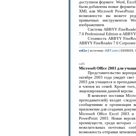
доступном формате: Word, Exce
были добавлены новые форматы –
XML или Microsoft PowerPoint.
возможности: вы можете ред
привычных инструментов Wo
изображением.
Система ABBYY FineReader
7.0 Professional Edition и ABBYY 
Стоимость ABBYY FineReade
ABBYY FineReader 7.0 Corporate 
st41n
| источник:
iXBT.com
| 03/09/03, 
soft
Microsoft Office 2003 для учащ
Представительство корпора
октябре 2003 года увидит свет 
2003 для учащихся и преподават
и членов их семей. Кроме того
лицензирования данной версии.
В комплект поставки Micro
преподавателей) входят следу
сообщениями и организации ко
приложение для создания докуме
Microsoft Office Excel 2003 и
PowerPoint 2003. Новая версия
преимуществ, среди которых —
нежелательных почтовых соо
возможность отправки мгновенн