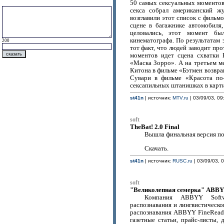
50 самых сексуальных моментов
секса собрал американский 
возглавили этот список с фильм
сцене в багажнике автомобиля,
целовались, этот момент б
кинематографа. По результатам 
200
тот факт, что людей заводит пр
моментов идет сцена схватки
«Маска Зорро». А на третьем 
Китона в фильме «Бэтмен возвр
Сувари в фильме «Красота по
сексапильных штанишках в карт
st41n
| источник:
MTV.ru
| 03/09/03, 09
soft
TheBat! 2.0 Final
Вышла финальная версия по
Скачать.
st41n
| источник:
RUSC.ru
| 03/09/03, 
soft
"Великолепная семерка" ABBY
Компания ABBYY Softw
распознавания и лингвистическ
распознавания ABBYY FineReade
газетные статьи, прайс-листы,