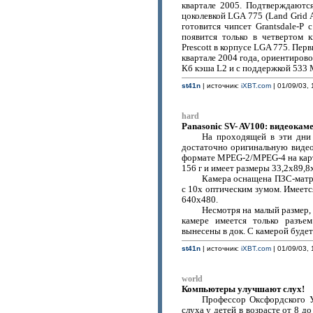
квартале 2005. Подтверждаютс
цоколевкой LGA 775 (Land Grid A
готовится чипсет Grantsdale-P
появится только в четвертом 
Prescott в корпусе LGA 775. Пер
квартале 2004 года, ориентирово
Кб кэша L2 и с поддержкой 533
st41n
| источник:
iXBT.com
| 01/09/03, 
hard
Panasonic SV- AV100: видеокам
На проходящей в эти дни 
достаточно оригинальную виде
формате MPEG-2/MPEG-4 на карты
156 г и имеет размеры 33,2х89,8
Камера оснащена ПЗС-матр
с 10х оптическим зумом. Имеет
640х480.
Несмотря на малый размер,
камере имеется только разъе
вынесены в док. С камерой будет
st41n
| источник:
iXBT.com
| 01/09/03, 
world
Компьютеры улучшают слух!
Профессор Оксфордского У
слуха у детей в возрасте от 8 д