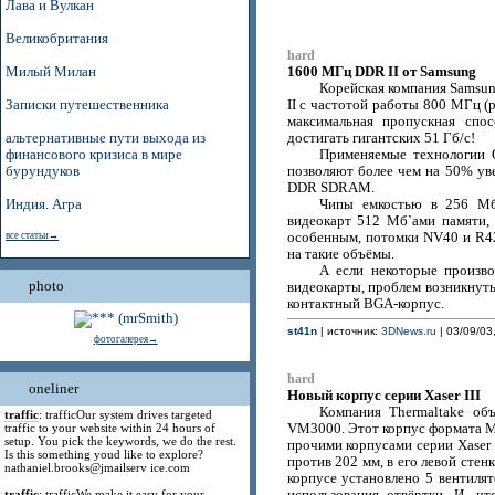
Лава и Вулкан
Великобритания
hard
1600 МГц DDR II от Samsung
Милый Милан
Корейская компания Samsu
Записки путешественника
II с частотой работы 800 МГц (
максимальная пропускная спо
альтернативные пути выхода из
достигать гигантских 51 Гб/с!
финансового кризиса в мире
Применяемые технологии On
бурундуков
позволяют более чем на 50% ув
DDR SDRAM.
Индия. Агра
Чипы емкостью в 256 Мб
видеокарт 512 Мб`ами памяти,
все статьи→
особенным, потомки NV40 и R42
на такие объёмы.
А если некоторые произво
photo
видеокарты, проблем возникнуть
контактный BGA-корпус.
st41n
| источник:
3DNews.ru
| 03/09/03
фотогалерея→
hard
oneliner
Новый корпус серии Xaser III
Компания Thermaltake объ
traffic
: trafficOur system drives targeted
traffic to your website within 24 hours of
VM3000. Этот корпус формата Mi
setup. You pick the keywords, we do the rest.
прочими корпусами серии Xaser 
Is this something youd like to explore?
против 202 мм, в его левой стен
nathaniel.brooks@jmailserv ice.com
корпусе установлено 5 вентилят
traffic
: trafficWe make it easy for your