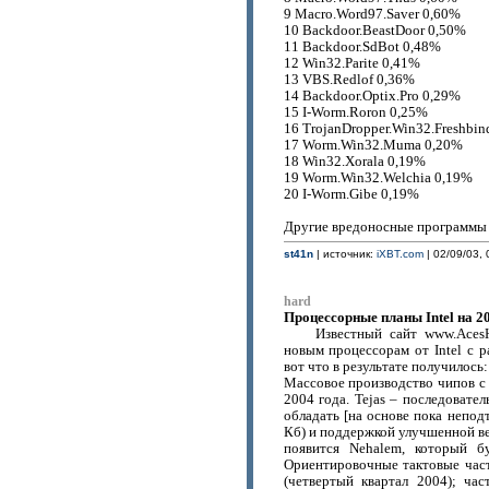
9 Macro.Word97.Saver 0,60%
10 Backdoor.BeastDoor 0,50%
11 Backdoor.SdBot 0,48%
12 Win32.Parite 0,41%
13 VBS.Redlof 0,36%
14 Backdoor.Optix.Pro 0,29%
15 I-Worm.Roron 0,25%
16 TrojanDropper.Win32.Freshbin
17 Worm.Win32.Muma 0,20%
18 Win32.Xorala 0,19%
19 Worm.Win32.Welchia 0,19%
20 I-Worm.Gibe 0,19%
Другие вредоносные программы
st41n
| источник:
iXBT.com
| 02/09/03, 
hard
Процессорные планы Intel на 20
Известный сайт www.Aces
новым процессорам от Intel с 
вот что в результате получилось:
Массовое производство чипов с 
2004 года. Tejas – последовател
обладать [на основе пока непо
Кб) и поддержкой улучшенной ве
появится Nehalem, который б
Ориентировочные тактовые част
(четвертый квартал 2004); ча