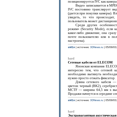
позиционируется IVC как камера
Видео записывается в MPEG
IVC постоянно транслирует вид
(дается при покупки камеры). В
увидеть, то что происходит,
пользователь может дистанционн
Среди других особеннос
режим» (Security Mode), если 
какое-либо движение, она сразу
почте пользователю или в пол
настроена).
st41n
| источник:
3DNews.ru
| 05/09/03
hard
Сетевые кабели от ELECOM
Японская компания ELECO
интересно тем, что сетевой к
необходимо вытянуть необходи
нужно просто отжать фиксатор.
Длина сетевого кабеля 
цветов: черный (BK2), серебрис
MCTF — ширина 64,5 мм x высо
Продажи начнутся в середине сен
st41n
| источник:
3DNews.ru
| 05/09/03
hard
Экстравагантная акустическая 