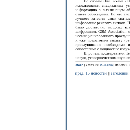
По словам Эли Бихама (Eli
использования специальных у
информацию о вызывающем або
ответа собеседника. По его сло
лучшего качества связи снача
шифрование речевого сигнала. Н
было достаточно мощных ком
шифрования. GSM Association 
несанкционированного прослуши
и уже подготовила заплату (pa
прослушивания необходимо и
сопоставима с мощностью излуч
Впрочем, исследователи Te
новую, усовершенствованную си
st41n
| источник:
iXBT.com
| 05/09/03, 
пред. 15 новостей
||
заголовки