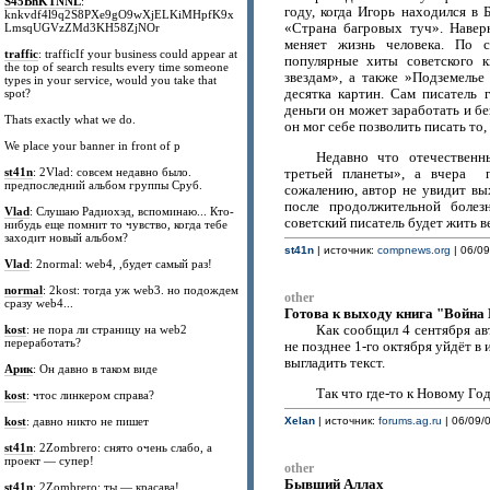
S45BhKTNNL
:
году, когда Игорь находился в 
knkvdf4l9q2S8PXe9gO9wXjELKiMHpfK9x
«Страна багровых туч». Навер
LmsqUGVzZMd3KH58ZjNOr
меняет жизнь человека. По 
traffic
: trafficIf your business could appear at
популярные хиты советского 
the top of search results every time someone
звездам», а также »Подземель
types in your service, would you take that
десятка картин. Сам писатель
spot?
деньги он может заработать и б
Thats exactly what we do.
он мог себе позволить писать то,
We place your banner in front of p
Недавно что отечественн
st41n
: 2Vlad: совсем недавно было.
третьей планеты», а вчера 
предпоследний альбом группы Сруб.
сожалению, автор не увидит вы
после продолжительной боле
Vlad
: Слушаю Радиохэд, вспоминаю... Кто-
советский писатель будет жить в
нибудь еще помнит то чувство, когда тебе
заходит новый альбом?
st41n
| источник:
compnews.org
| 06/09
Vlad
: 2normal: web4, ,будет самый раз!
normal
: 2kost: тогда уж web3. но подождем
other
сразу web4...
Готова к выходу книга "Война
kost
: не пора ли страницу на web2
Как сообщил 4 сентября ав
переработать?
не позднее 1-го октября уйдёт в
выгладить текст.
Арик
: Он давно в таком виде
Так что где-то к Новому Го
kost
: чтос линкером справа?
kost
: давно никто не пишет
Xelan
| источник:
forums.ag.ru
| 06/09/0
st41n
: 2Zombrero: снято очень слабо, а
проект — супер!
other
Бывший Аллах
st41n
: 2Zombrero: ты — красава!