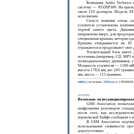
Компания Audio Technica 
систему — AT-DSP300. На прилав
около 210 долларов. Модель AT
исполнении.
Силуэт новинки очень си
усилителе установлены иллюмин
черной синего цвета. Динам
направлены вверх, для предохра
специальная крышка, которая од
Крышка откидывается на 45 г
отражаются и продолжают свое 
Усилительный блок имеет 
источника (например, CD, MP3 п
полнодиапазонных динамиков, у
Мощность усилителя — 1100 мВт 
высота 178,6 мм, вес 245 граммо
мм, масса — 115 граммов.
st41n
| источник:
3DNews.ru
| 05/09/03
security
Возможно ли несанкционирова
GSM Association попытала
шифрования разговоров станда
после того, как исследовател
израильской Хайфе сообщили о 
В GSM Association подтве
использование уязвимости пр
дорогостоящее.