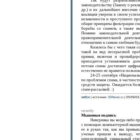
Так будут разрабатыват
законодательству (Закону о рек
др.) и их дальнейшее внесение
коалиция уверена в своем успе
незаконности и преступного пр
общие принципы фильтрации спа
борьбы со спамом, а также вы
Помимо законодательной деят
правоприменительной деятел
отношению к самым злобным буд
Казалось бы с чего такая 
такой на вид несерьезной про
прямая, включая и провайдер
приходится устанавливать до
потоки спама достигают цифры
естественно не нравится пользов
24-25 сентября «Национал
по проблемам спама, в частност
средств защиты. Ожидается бо
спам-рассылкой. :)
st41n
| источник:
3DNews.ru
| 05/09/03
security
Мышиная подпись
Наверняка вы когда-либо п
с помощью компьютерной мыши и 
ее в руках так, как мы привык
ученые пришли к выводу, что
определенный, уникальный сти