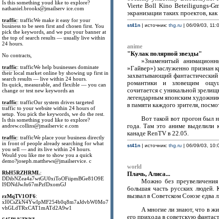
Is this something youd like to explore?
Vierte Boll Kino Beteiligungs-
nathaniel.brooks@jmailserv ice.com
экранизации таких проектов, как A
traffic
: trafficWe make it easy for your
st41n
| источник:
thg.ru
| 06/09/03, 11:
business to be seen first and chosen first. You
pick the keywords, and we put your banner at
the top of search results — usually live within
24 hours.
anime
"Кулак полярной звезды"
No contracts,
»Знаменитый анимационн
traffic
: trafficWe help businesses dominate
»Гайвер») заслуженно признан 
their local market online by showing up first in
захватывающий фантастический
search results — live within 24 hours.
романтики и зловещим ощуще
Its quick, measurable, and flexible — you can
сочитается с уникальной зрелищ
change or test new keywords an
легендарным японским художник
traffic
: trafficOur system drives targeted
в памяти каждого зрителя, посм
traffic to your website within 24 hours of
setup. You pick the keywords, we do the rest.
Вот такой вот прогон был 
Is this something youd like to explore?
года. Там это аниме выделили 
andrew.collins@jmailservic e.com
канаде RenTV в 22.05.
traffic
: trafficWe place your business directly
in front of people already searching for what
st41n
| источник:
thg.ru
| 06/09/03, 10:
you sell — and its live within 24 hours.
Would you like me to show you a quick
demo?joseph.matthews@jmailservice. c
world
RbH5RZHRML
:
Плачь, Алиса...
DDibNZea4a7wtGU0xiToOFiipmBGe81O9E
Можно без преувеличения 
I9DNdJwJn67mPzfDxomGJ
большая часть русских людей. К
вызвал в Советском Союзе едва 
rzMqTV1OF6
:
xI0CsZkN4YwIpMF254b0q8m7aJdvbW0Mo7
vhGLdTRxCAT1mATd2A9w1
А многие ли знают, что в 
его прихода в советскую фантаст