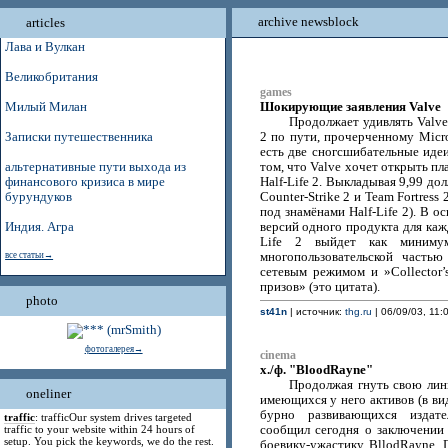
archive newsblock
articles
Лава и Вулкан
Великобритания
games
Шокирующие заявления Valve
Милый Милан
Продолжает удивлять Valve
Записки путешественника
2 по пути, прочерченному Micro
есть две сногсшибательные идеи
альтернативные пути выхода из
том, что Valve хочет открыть п
финансового кризиса в мире
Half-Life 2. Выкладывая 9,99 до
бурундуков
Counter-Strike 2 и Team Fortres
под знамёнами Half-Life 2). В 
Индия. Агра
версий одного продукта для кажд
Life 2 выйдет как миниму
все статьи→
многопользовательской часть
сетевым режимом и »Сollector’
призов» (это цитата).
photo
st41n
| источник:
thg.ru
| 06/09/03, 11:
фотогалерея→
cinema
х./ф. "BloodRayne"
Продолжая гнуть свою лин
oneliner
имеющихся у него активов (в ви
бурно развивающихся издател
traffic
: trafficOur system drives targeted
traffic to your website within 24 hours of
сообщил сегодня о заключении
setup. You pick the keywords, we do the rest.
боевику-ужастику BllodRayne. 