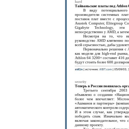
hard
Тайваньские платы под Athlon 
В виду потенциального
производители системных пла
поставок плат вместе с проце
Asustek Computer, Elitegroup Co
Gigabyte Technology, эти
непосредственно у AMD, а затем 
Несмотря на то, что н
руководство AMD клятвенно по
всей серьезностью, дабы удовлет
Первоначально решения с A
как модели для high-end рынка,
Athlon 64 3200+ составит 416 до
будут стоить более 600 долларов
st41n
| источник:
iXBT.com
| 05/09/03, 
security
Теперь в России появилась ор
Третьего сентября 2003
объявлено о создании «Национ
более чем впечатляет: Microsof
«Ашманов и партнеры» (компани
автоматического контроля содер
И в этом случае, как утвержд
победить спам. Изначально ко
включая законодательное, что
данному проекту.