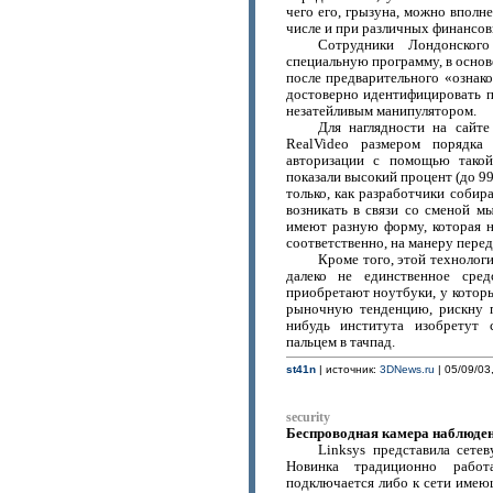
чего его, грызуна, можно вполн
числе и при различных финансов
Сотрудники Лондонског
специальную программу, в основ
после предварительного «озна
достоверно идентифицировать п
незатейливым манипулятором.
Для наглядности на сайт
RealVideo размером порядка
авторизации с помощью такой
показали высокий процент (до 9
только, как разработчики собир
возникать в связи со сменой м
имеют разную форму, которая н
соответственно, на манеру пере
Кроме того, этой технологи
далеко не единственное сре
приобретают ноутбуки, у которы
рыночную тенденцию, рискну п
нибудь института изобретут 
пальцем в тачпад.
st41n
| источник:
3DNews.ru
| 05/09/03
security
Беспроводная камера наблюден
Linksys представила сете
Новинка традиционно работ
подключается либо к сети имею