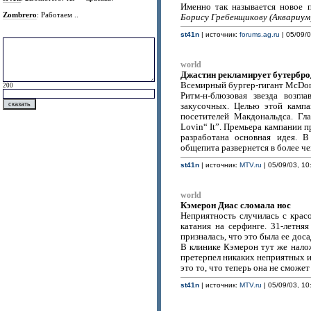
Именно так называется новое 
Zombrero
: Работаем ..
Борису Гребенщикову (Аквариум
st41n
| источник:
forums.ag.ru
| 05/09/0
world
Джастин рекламирует бутербр
Всемирный бургер-гигант McDon
200
Ритм-н-блюзовая звезда возг
закусочных. Целью этой кампа
посетителей Макдональдса. Гл
Lovin“ It”. Премьера кампании 
разработана основная идея. В
общепита развернется в более че
st41n
| источник:
MTV.ru
| 05/09/03, 10
world
Кэмерон Диас сломала нос
Неприятность случилась с крас
катания на серфинге. 31-летняя
призналась, что это была ее дос
В клинике Кэмерон тут же нало
претерпел никаких неприятных и
это то, что теперь она не сможет
st41n
| источник:
MTV.ru
| 05/09/03, 10