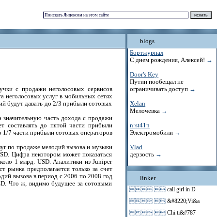
blogs
Бортжурнал
С днем рождения, Алексей!
→
Door's Key
Путин пообещал не
учки с продажи неголосовых сервисов
ограничивать доступ
→
та неголосовых услуг в мобильных сетях
ний будут давать до 2/3 прибыли сотовых
Xelan
Мелочевка
→
а значительную часть дохода с продажи
ет составлять до пятой части прибыли
n:st41n
о 1/7 части прибыли сотовых операторов
Электромобили
→
слуг по продаже мелодий вызова и музыки
Vlad
USD. Цифра некотором может показаться
дерзость
→
оло 1 млрд. USD. Аналитики из Juniper
т рынка предполагается только за счет
дий вызова в период с 2006 по 2008 год
linker
SD. Что ж, видимо будущее за сотовыми
 
call girl in D
 
&#8220;Vi&a
 
Chi ti&#787