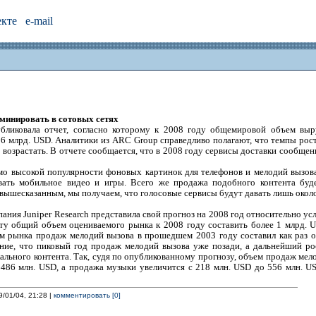
екте
e-mail
минировать в сотовых сетях
ликовала отчет, согласно которому к 2008 году общемировой объем выр
26 млрд. USD. Аналитики из ARC Group справедливо полагают, что темпы рос
 возрастать. В отчете сообщается, что в 2008 году сервисы доставки сообще
мо высокой популярности фоновых картинок для телефонов и мелодий вызов
вать мобильное видео и игры. Всего же продажа подобного контента буд
вышесказанным, мы получаем, что голосовые сервисы будут давать лишь окол
пания Juniper Research представила свой прогноз на 2008 год относительно у
ету общий объем оцениваемого рынка к 2008 году составить более 1 млрд. 
ем рынка продаж мелодий вызова в прошедшем 2003 году составил как раз ок
ние, что пиковый год продаж мелодий вызова уже позади, а дальнейший рос
ьного контента. Так, судя по опубликованному прогнозу, объем продаж мело
486 млн. USD, а продажа музыки увеличится с 218 млн. USD до 556 млн. U
9/01/04, 21:28 |
комментировать [0]