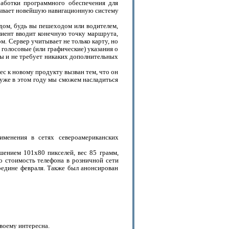
аботки программного обеспечения для
атывает новейшую навигационную систему
дом, будь вы пешеходом или водителем,
лиент вводит конечную точку маршрута,
м. Сервер учитывает не только карту, но
голосовые (или графические) указания о
пы и не требует никаких дополнительных
рес к новому продукту вызван тем, что он
о уже в этом году мы сможем насладиться
именения в сетях североамериканских
шением 101x80 пикселей, вес 85 грамм,
о стоимость телефона в розничной сети
редине февраля. Также был анонсирован
воему интересна.