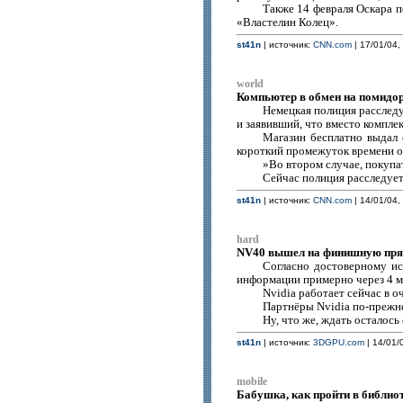
Также 14 февраля Оскара п
«Властелин Колец».
st41n
| источник:
CNN.com
| 17/01/04,
world
Компьютер в обмен на помидо
Немецкая полиция расследу
и заявивший, что вместо компл
Магазин бесплатно выдал 
короткий промежуток времени о
»Во втором случае, покупат
Сейчас полиция расследует
st41n
| источник:
CNN.com
| 14/01/04,
hard
NV40 вышел на финишную пр
Согласно достоверному ис
информации примерно через 4 ме
Nvidia работает сейчас в 
Партнёры Nvidia по-прежнем
Ну, что же, ждать осталось
st41n
| источник:
3DGPU.com
| 14/01/
mobile
Бабушка, как пройти в библио