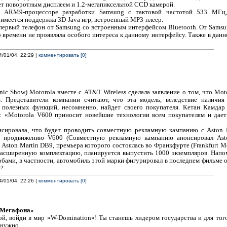
т поворотным дисплеем и 1.2-мегапиксельной CCD камерой.
а ARM9-процессоре разработки Samsung с тактовой частотой 533 МГц,
имеется поддержка 3D-Java игр, встроенный MP3-плеер.
первый телефон от Samsung со встроенным интерфейсом Bluetooth. От Samsu
 времени не проявляла особого интереса к данному интерфейсу. Также в данн
4/01/04, 22:29 |
комментировать [0]
nic Show) Motorola вместе с AT&T Wireless сделала заявление о том, что Mot
 Представители компании считают, что эта модель, вследствие наличия
 полезных функций, несомненно, найдет своего покупателя. Кетан Камдар 
ил: «Motorola V600 приносит новейшие технологии всем покупателям и дае
нсировала, что будет проводить совместную рекламную кампанию с Aston 
 продвижению V600 (Совместную рекламную кампанию анонсировал Aston
ston Martin DB9, премьера которого состоялась во Франкфурте (Frankfurt Mo
расширенную комплектацию, планируется выпустить 1000 экземпляров. Напом
бами, в частности, автомобиль этой марки фигурировал в последнем фильме 
7?
4/01/04, 22:26 |
комментировать [0]
«Мегафона»
й, войди в мир »W-Domination»! Ты станешь лидером государства и для тог
нужно...