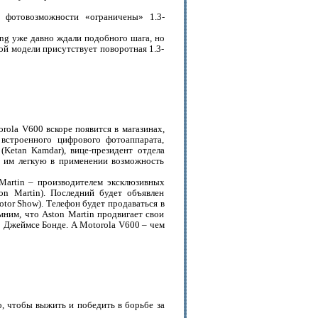
 фотовозможности «ограничены» 1.3-
ng уже давно ждали подобного шага, но
ой модели присутствует поворотная 1.3-
orola V600 вскоре появится в магазинах,
 встроенного цифрового фотоаппарата,
(Ketan Kamdar), вице-президент отдела
т им легкую в применении возможность
Martin – производителем эксклюзивных
 Martin). Последний будет объявлен
tor Show). Телефон будет продаваться в
ним, что Aston Martin продвигает свои
о Джеймсе Бонде. А Motorola V600 – чем
о, чтобы выжить и победить в борьбе за