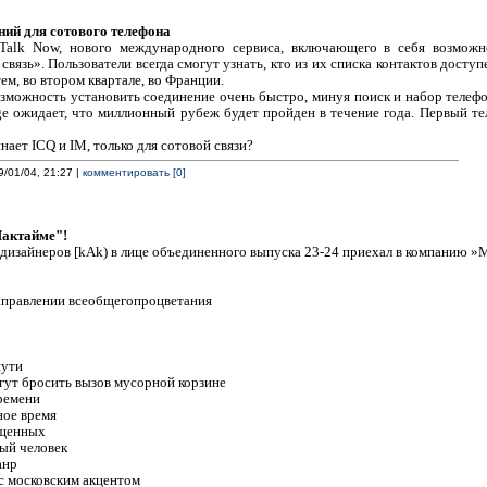
ий для сотового телефона
 Talk Now, нового международного сервиса, включающего в себя возмож
связь». Пользователи всегда смогут узнать, кто из их списка контактов досту
ем, во втором квартале, во Франции.
озможность установить соединение очень быстро, минуя поиск и набор телефо
 ожидает, что миллионный рубеж будет пройден в течение года. Первый те
нает ICQ и IM, только для сотовой связи?
9/01/04, 21:27 |
комментировать [0]
Мактайме"!
дизайнеров [kAk) в лице объединенного выпуска 23-24 приехал в компанию »
аправлении всеобщегопроцветания
пути
огут бросить вызов мусорной корзине
времени
ное время
ященных
вый человек
анр
 с московским акцентом