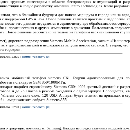
щаяся крупным инвестором в области беспроводных коммуникаций и разр
инвестиции в новую разработку компании Jentro Technologies. Jentro разраб
аявили, что в ближайшем будущем для поиска маршрута в городе или за горо
н с поддержкой GPS и Java. Новое решение является простым и недорогим: к
е, после чего данные передаются в сервис-центр, где обрабатываются серверо
ах, происшествиях и других изменениях в движении. Пользователь получает 
вать. Новое решение рассчитано не только на телефоны верхней ценовой груп
mer), директор подразделения Siemens Mobile Acceleration, заявил: «Наш инте
стоту для пользователей и несложность запуска нового сервиса. Я уверен, чт
ты городов».
4/01/04, 22:32 |
комментировать [0]
тавила мобильный телефон siemens C61. Будучи адаптированным для пр
работать в стандарте GSM 850/1900МГц.
ппарат подобен европейскому Siemens C60: 4096-цветный дисплей с разре
зговора и до 250 часов в режиме ожидания с одной зарядки. Сообщается, чт
Wireless составит около 120 USD. Аппарат будет пявится на прилавках в се
6i – американского собрата Siemens A55.
4/01/04, 22:31 |
комментировать [0]
ия о грядущих новинках от Samsung. Каждая из представленных моделей по-с