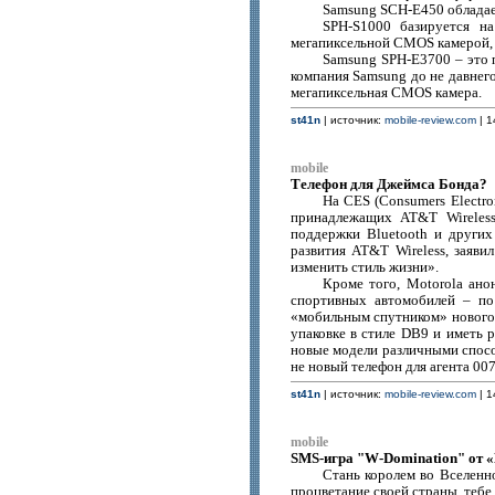
Samsung SCH-E450 обладае
SPH-S1000 базируется н
мегапиксельной CMOS камерой, 
Samsung SPH-E3700 – это 
компания Samsung до не давнего
мегапиксельная CMOS камера.
st41n
| источник:
mobile-review.com
| 1
mobile
Телефон для Джеймса Бонда?
На CES (Consumers Electro
принадлежащих AT&T Wireless.
поддержки Bluetooth и других
развития AT&T Wireless, заяв
изменить стиль жизни».
Кроме того, Motorola ано
спортивных автомобилей – по
«мобильным спутником» нового A
упаковке в стиле DB9 и иметь 
новые модели различными спосо
не новый телефон для агента 00
st41n
| источник:
mobile-review.com
| 1
mobile
SMS-игра "W-Domination" от 
Стань королем во Вселенно
процветание своей страны, тебе 