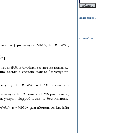
linker архив→
nitro.ru/lite
_пакета (три услуги MMS, GPRS_WAP,
)
ия*1
через ДОЛ и биофис, в ответ на попытку
ю только в составе пакета 3х-услуг по
лей услуг GPRS-WAP и GPRS-Internet об
ем услуги GPRS_пакет и SMS-рассылкой,
сть услуги. Подробности по бесплатному
RS-WAP» и «MMS» для абонентов БиЛайн