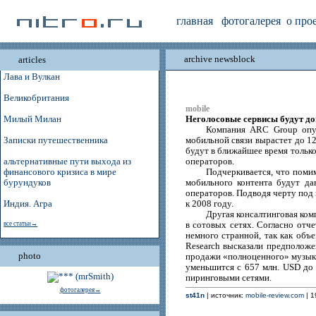
главная
фотогалерея
о про
archive newsblock
articles
Лава и Вулкан
Великобритания
mobile
Неголосовые сервисы будут до
Милый Милан
Компания ARC Group опуб
Записки путешественника
мобильной связи вырастет до 1
будут в ближайшее время только
альтернативные пути выхода из
операторов.
финансового кризиса в мире
Подчеркивается, что поми
бурундуков
мобильного контента будут да
операторов. Подводя черту под 
Индия. Агра
к 2008 году.
Другая консалтинговая ком
все статьи→
в сотовых сетях. Согласно отч
немного странной, так как объ
Research высказали предположе
photo
продажи «полноценного» музыкал
уменьшится с 657 млн. USD до 
пиринговыми сетями.
фотогалерея→
st41n
| источник:
mobile-review.com
| 1