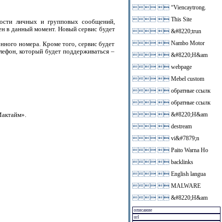
 
“Viencaytrong.
 
This Site
ности личных и групповых сообщений,
пен в данный момент. Новый сервис будет
 
&#8220;trun
 
Nambo Motor
нного номера. Кроме того, сервис будет
лефон, который будет поддерживаться –
 
&#8220;H&am
 
webpage
 
Mebel custom
 
обратные ссылк
 
обратные ссылк
Мактайм».
 
&#8220;H&am
 
destream
 
vi&#7879;n
 
Paito Warna Ho
 
backlinks
 
English langua
 
MALWARE
 
&#8220;H&am