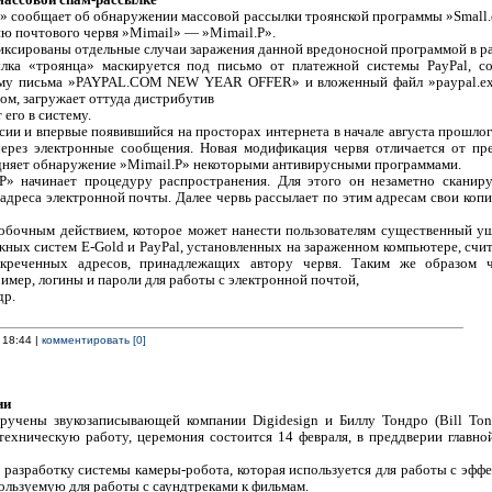
 сообщает об обнаружении массовой рассылки троянской программы »Small.cz
ию почтового червя »Mimail» — »Mimail.P».
иксированы отдельные случаи заражения данной вредоносной программой в ра
ылка «троянца» маскируется под письмо от платежной системы PayPal, с
ему письма »PAYPAL.COM NEW YEAR OFFER» и вложенный файл »paypal.exe
ом, загружает оттуда дистрибутив
 его в систему.
сии и впервые появившийся на просторах интернета в начале августа прошлог
ерез электронные сообщения. Новая модификация червя отличается от п
дняет обнаружение »Mimail.P» некоторыми антивирусными программами.
.P» начинает процедуру распространения. Для этого он незаметно сканир
адреса электронной почты. Далее червь рассылает по этим адресам свои коп
обочным действием, которое может нанести пользователям существенный уще
ных систем E-Gold и PayPal, установленных на зараженном компьютере, счи
екреченных адресов, принадлежащих автору червя. Таким же образом 
мер, логины и пароли для работы с электронной почтой,
др.
 18:44 |
комментировать [0]
ии
ручены звукозаписывающей компании Digidesign и Биллу Тондро (Bill Ton
техническую работу, церемония состоится 14 февраля, в преддверии главно
 разработку системы камеры-робота, которая используется для работы с эффек
ользуемую для работы с саундтреками к фильмам.