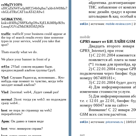
айдентика. долгоиграющие
rzMqTV1OF6
:
ТНС. избавление от компле
xI0CsZkN4YwIpMF254b0q8m7aJdvbW0Mo7
вокс дизайн. градус в крови
vhGLdTRxCAT1mATd2A9w1
штольцман & кац. особый 
S45BhKTNNL
:
knkvdf4l9q2S8PXe9gO9wXjELKiMHpfK9x
st41n
| источник:
mobile-review.com
| 1
LmsqUGVzZMd3KH58ZjNOr
traffic
: trafficIf your business could appear at
mobile
the top of search results every time someone
types in your service, would you take that
GPRS пакет от БИ ЛАЙН GSM
spot?
Двадцать второго январ
GPRS_Internet), при этом:
Thats exactly what we do.
1) С 22.01.2004 изменяетс
We place your banner in front of p
появляется аб. плата за п
(*1 только для припейда, к
st41n
: 2Vlad: совсем недавно было.
2) С 22.01.2004 старые GP
предпоследний альбом группы Сруб.
подключения через биофис буде
Vlad
: Слушаю Радиохэд, вспоминаю... Кто-
номеру 067409181»;
нибудь еще помнит то чувство, когда тебе
3) С 22.01.2004 будет дос
заходит новый альбом?
4) Для информирования аб
изменении стоимости услуги.
Vlad
: 2normal: web4, ,будет самый раз!
5) Для информирования аб
normal
: 2kost: тогда уж web3. но подождем
т.е. с 12.01 до 22.01, биофис 
сразу web4...
номеру 06047 или на сайте»
Внимание! С 22 января 2
kost
: не пора ли страницу на web2
переработать?
GSM всех систем расчётов.
Арик
: Он давно в таком виде
st41n
| источник:
pricenews.ru
| 19/01/
kost
: чтос линкером справа?
net
kost
: давно никто не пишет