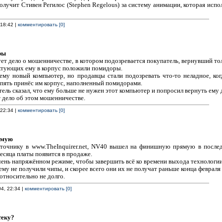
олучит Стивен Регилос (Stephen Regelous) за систему анимации, которая испо
 18:42 |
комментировать [0]
ры
ет дело о мошенничестве, в котором подозревается покупатель, вернувший т
ектующих ему в корпус положили помидоры.
ему новый компьютер, но продавцы стали подозревать что-то неладное, ког
пять принёс им корпус, наполненный помидорами.
ель сказал, что ему больше не нужен этот компьютер и попросил вернуть ему 
 дело об этом мошенничестве.
 22:34 |
комментировать [0]
ямую
точнику в www.TheInquirer.net, NV40 вышел на финишную прямую в послед
сяца платы появится в продаже.
очень напряжённом режиме, чтобы завершить всё ко времени выхода технологии
у не получили чипы, и скорее всего они их не получат раньше конца февраля 
 относительно не долго.
04, 22:34 |
комментировать [0]
теку?