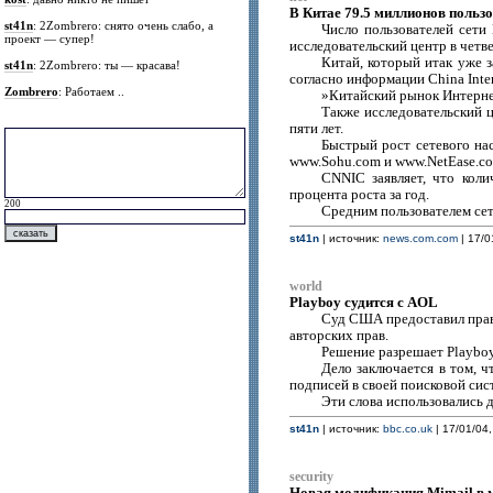
В Китае 79.5 миллионов пользо
st41n
: 2Zombrero: снято очень слабо, а
Число пользователей cети 
проект — супер!
исследовательский центр в четве
Китай, который итак уже з
st41n
: 2Zombrero: ты — красава!
согласно информации China Inter
Zombrero
: Работаем ..
»Китайский рынок Интернет
Также исследовательский 
пяти лет.
Быстрый рост сетевого на
www.Sohu.com и www.NetEase.co
CNNIC заявляет, что коли
процента роста за год.
200
Средним пользователем сет
st41n
| источник:
news.com.com
| 17/0
world
Playboy судится с AOL
Суд США предоставил право
авторских прав.
Решение разрешает Playboy 
Дело заключается в том, ч
подписей в своей поисковой сис
Эти слова использовались 
st41n
| источник:
bbc.co.uk
| 17/01/04,
security
Новая модификация Mimail в 