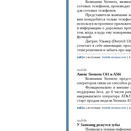
Компания Siemens, являю
сотовых телефонов, производит 
для сотовых телефонов.
Представители компании з
вам понадобится только телефо
используя встроенное приложени
и информацию о дорожных пробк
том, когда и куда ему поворачи
функций.
Дитрих Ульмер (Dietrich Ul
сочетает в себе инновации, про
этим решением и забыть про кар
st41n
| источник:
mobile-review.com
| 1
mobile
Анонс Siemens C61 и A56i
Компания Siemens предс
операторов связи он способен 
Функционально и внешне а
поддержка Java, до 6 часов ра
американского оператора AT&T 
старт продаж модели Siemens A5
st41n
| источник:
mobile-review.com
| 1
mobile
У Samsung режутся зубы
Появилась первая информац