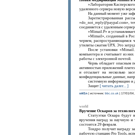
»Лаборатория Касперского»
удаленного сервера новую верс
На данный момент уже заф
Зарегистрированная расс
»do_not_reply@paypal.com», т
соединяется с удаленным сервер
»Mimail.P» и устанавливает
»Mimail», созданный в Рос
червем, распространяющимся ч
утилиты сжатия UPX. Это затру
После установки «Mimail
компьютера и считывает из них 
работы с электронной почтой.
Червь обладает опасным п
активностью приложений платеж
и отсылает на несколько зас
конфиденциальные данные, напри
системную информацию и 
Защит
[ читать далее... ]
st41n
| источник:
bbc.co.uk
| 17/01/04,
world
Вручение Оскаров за технолог
Статуэтки Оскара будут в
вручения наград за научную и 
состоится 29 февраля.
Тондро получит награду за
рабочую станцию Pro Tools, исп