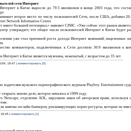
вателей сети Интернет
Интернет в Китае выросло до 79.5 миллионов в конце 2003 года, что состав
рг.
анимает второе место по числу пользователей Сети, после США, добавил 20.
net Network Information Center.
 имеет большой потенциал,» заявляет CINIC. «Уже сейчас этот рынок являетс
центр утверждает, что общее число пользователей Интернет в Китае будет р
селения уже стал причиной роста дохода Интернет компаний, нацеленных на 
m.
чество компьютеров, подключённых к Сети достигло 30.9 миллионов к кон
и Интернет в Китае является мужчина, неженатый, с возрастом до 35 лет.
1/04, 18:47 |
комментировать [0]
 издателям мужского порнографического журнала Playboy Entertainment суд
открыть заново дело, которое началось в 1999 году.
то Netscape, отделение AOL, нарушило закон об авторском праве, используя с
теме.
для замены он-лайн баннеров, рекламирующих порно-ресурсы, которые не имел
 18:45 |
комментировать [1]
массовой спам-рассылке