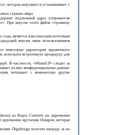
», которая загружает и устанавливает с
зных странах мира.
одержит подложный адрес отправителя
». При запуске этого файла »троянец»
о года, является классическим почтовым
редыдущей версии лишь использованием
ует некоторые директории зараженного
ии, используя встроенную процедуру для
рб. В частности, »Mimail.P» следит за
тывает из них конфиденциальные данные
червь похищает с компьютера другие
dreau) из Kuper Controls на церемонии
й церемонии вручения Оскаров, которая
тами. Digidesign получит награду за их