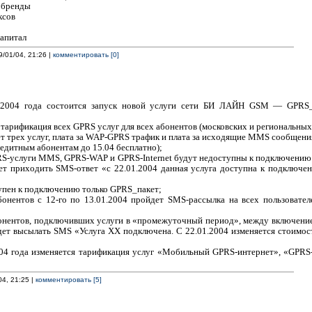
 бренды
ксов
капитал
9/01/04, 21:26 |
комментировать [0]
я 2004 года состоится запуск новой услуги сети БИ ЛАЙН GSM — GPRS
я тарификация всех GPRS услуг для всех абонентов (московских и региональных
акет трех услуг, плата за WAP-GPRS трафик и плата за исходящие MMS сообщен
редитным абонентам до 15.04 бесплатно);
RS-услуги MMS, GPRS-WAP и GPRS-Internet будут недоступны к подключению 
т приходить SMS-ответ «с 22.01.2004 данная услуга доступна к подключени
тупен к подключению только GPRS_пакет;
онентов с 12-го по 13.01.2004 пройдет SMS-рассылка на всех пользовате
онентов, подключивших услуги в «промежуточный период», между включени
будет высылать SMS «Услуга ХХ подключена. С 22.01.2004 изменяется стоимо
004 года изменяется тарификация услуг «Мобильный GPRS-интернет», «GP
04, 21:25 |
комментировать [5]