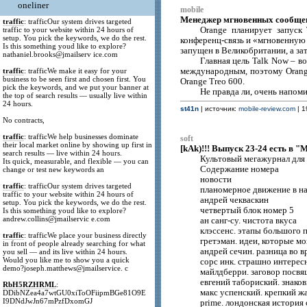
oneliner
mobile
Менеджер мгновенных сообщен
traffic
: trafficOur system drives targeted
traffic to your website within 24 hours of
Orange планирует запуск
setup. You pick the keywords, we do the rest.
конференц-связь и «мгновенную 
Is this something youd like to explore?
запущен в Великобритании, а зат
nathaniel.brooks@jmailserv ice.com
Главная цель Talk Now – в
traffic
: trafficWe make it easy for your
международным, поэтому Orange
business to be seen first and chosen first. You
Orange Treo 600.
pick the keywords, and we put your banner at
Не правда ли, очень напоми
the top of search results — usually live within
24 hours.
st41n
| источник:
mobile-review.com
| 1
No contracts,
traffic
: trafficWe help businesses dominate
soft
their local market online by showing up first in
[kAk)!!! Выпуск 23-24 есть в "
search results — live within 24 hours.
Культовый мегажурнал для 
Its quick, measurable, and flexible — you can
Содержание номера
change or test new keywords an
новости
traffic
: trafficOur system drives targeted
планомерное движение в н
traffic to your website within 24 hours of
андрей чекваскин
setup. You pick the keywords, we do the rest.
четвертый блок номер 5
Is this something youd like to explore?
andrew.collins@jmailservic e.com
ан санг-су. чистота вкуса
клэссенс. этапы большого 
traffic
: trafficWe place your business directly
гретэман. идеи, которые м
in front of people already searching for what
андрей сечин. разница во 
you sell — and its live within 24 hours.
Would you like me to show you a quick
сорс инк. страшно интерес
demo?joseph.matthews@jmailservice. c
майлдберри. заговор посв
евгений табориский. знако
RbH5RZHRML
:
макс успенский. крепкий ж
DDibNZea4a7wtGU0xiToOFiipmBGe81O9E
I9DNdJwJn67mPzfDxomGJ
prime. лондонская история