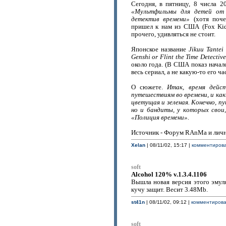
Сегодня, в пятницу, 8 числа 2
«Мультфильмы для детей от 
детектив времени»
(хотя поче
пришел к нам из США (Fox Kid
прочего, удивляться не стоит.
Японское название
Jikuu Tantei
Genshi or Flint the Time Detectiv
около года. (В США показ началс
весь сериал, а не какую-то его ча
О сюжете.
Итак, время дейст
путешествиям во времени, и как
цветущая и зеленая. Конечно, п
но и бандиты, у которых свои
«Полиция времени».
Источник - Форум RAnMa и лич
Xelan
| 08/11/02, 15:17 |
комментирова
soft
Alcohol 120% v.1.3.4.1106
Вышла новая версия этого эмул
кучу защит. Весит 3.48Mb.
st41n
| 08/11/02, 09:12 |
комментироват
soft