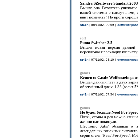
Sandra SiSoftware Standart 2003
Вышла она. Готовтесь унижаться
вашей системы с наилучшими, и
винт поменять? Но прога хороша
st41n
| 08/11/02, 09:09 |
комментироват
soft
Punto Switcher 2.5
Вышла новая версия данной к
переключает раскладку клавиату
st41n
| 07/11/02, 08:10 |
комментироват
games
Return to Castle Wolfenstein patch
Вышел данный патч в двух вариа
облегчённый для v. 1.33 (весит 
st41n
| 07/11/02, 07:54 |
комментироват
games
Не будет больше Need For Spee
Плачь, стоны и рёв можно слыша
же они нас покинули.
Electronic Arts? объявила о 
легендарных гоночных симулято
серии стала
"Need For Speed: Hot