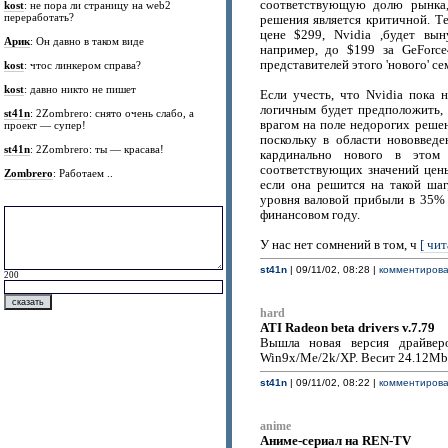
соответствующую долю рынка, 
kost
: не пора ли страницу на web2
переработать?
решения является критичной. Те
цене $299, Nvidia ,будет вы
Арик
: Он давно в таком виде
например, до $199 за GeForc
представителей этого 'нового' се
kost
: чтос линкером справа?
kost
: давно никто не пишет
Если учесть, что Nvidia пока 
логичным будет предположить, 
st41n
: 2Zombrero: снято очень слабо, а
врагом на поле недорогих реше
проект — супер!
поскольку в области нововвед
st41n
: 2Zombrero: ты — красава!
кардинально нового в этом
соответствующих значений цен
Zombrero
: Работаем ..
если она решится на такой шаг
уровня валовой прибыли в 35% 
финансовом году.
У нас нет сомнений в том, ч
[ чит
st41n
| 09/11/02, 08:28 |
комментироват
200
hard
ATI Radeon beta drivers v.7.79
Вышла новая версия драйвер
Win9x/Me/2k/XP. Весит 24.12Mb
st41n
| 09/11/02, 08:22 |
комментироват
anime
Аниме-сериал на REN-TV