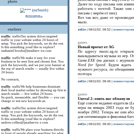
photo
Далее по ходу письма они извин
работать с почтой. Также они 
письма с вирём от них).
фотогалерея→
Вот так вот, даже от производи
мыло.
oneliner
st41n
| 09/11/02, 08:52 |
комментироват
traffic
: trafficOur system drives targeted
traffic to your website within 24 hours of
games
setup. You pick the keywords, we do the rest.
Новый проект от AG
Is this something youd like to explore?
nathaniel.brooks@jmailserv ice.com
По адресу music.ag.ru открыл
выкладываться музыка из игр. О
traffic
: trafficWe make it easy for your
Game.EXE
(на дисках с журнало
business to be seen first and chosen first. You
Need for Speed
. Будем ждать 
pick the keywords, and we put your banner at
the top of search results — usually live within
нужного ресурса, по обещаниям
24 hours.
полтора.
No contracts,
st41n
| 09/11/02, 08:46 |
комментироват
traffic
: trafficWe help businesses dominate
their local market online by showing up first in
search results — live within 24 hours.
games
Its quick, measurable, and flexible — you can
Unreal 2: опять нас обманули
change or test new keywords an
Ещё совсем недавно издатели (
L
игры на январь 2003 года не бу
traffic
: trafficOur system drives targeted
traffic to your website within 24 hours of
ноябре 2002. Теперь же они абс
setup. You pick the keywords, we do the rest.
для оптимизации и фиксинья баго
Is this something youd like to explore?
andrew.collins@jmailservic e.com
st41n
| 09/11/02, 08:40 |
комментироват
traffic
: trafficWe place your business directly
in front of people already searching for what