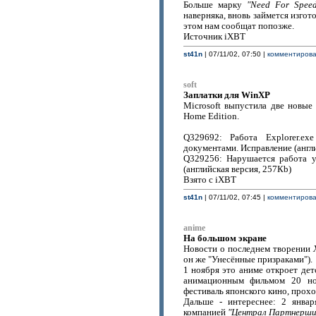
Больше марку
"Need For Spee
наверняка, вновь займется изго
этом нам сообщат попозже.
Источник iXBT
st41n
| 07/11/02, 07:50 |
комментироват
soft
Заплатки для WinXP
Microsoft выпустила две новые
Home Edition.
Q329692: Работа Explorer.
документами. Исправление (англи
Q329256: Нарушается работа у
(английская версия, 257Кb)
Взято с iXBT
st41n
| 07/11/02, 07:45 |
комментироват
anime
На большом экране
Новости о последнем творении
он же "Унесённые призраками").
1 ноября это аниме откроет дет
анимационным фильмом 20 но
фестиваль японского кино, прох
Дальше - интереснее: 2 янва
компанией
"Централ Партнерши