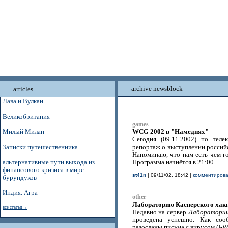
archive newsblock
articles
Лава и Вулкан
Великобритания
games
WCG 2002 в "Намеднях"
Милый Милан
Сегодня (09.11.2002) по тел
Записки путешественника
репортаж о выступлении россий
Напоминаю, что нам есть чем г
альтернативные пути выхода из
Программа начнётся в 21:00.
финансового кризиса в мире
st41n
| 09/11/02, 18:42 |
комментироват
бурундуков
Индия. Агра
other
Лабораторию Касперского хак
все статьи→
Недавно на сервер
Лаборатории
проведена успешно. Как со
разосланы письма с вирусом (I-W