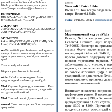
you sell — and its live within 24 hours.
games
Would you like me to show you a quick
Warcraft 3 Patch 1.04a
demo?joseph.matthews@jmailservice. c
Вышел он. Как всегда владельцы
в игре. Весит 6.18Mb.
RbH5RZHRML
:
DDibNZea4a7wtGU0xiToOFiipmBGe81O9E
st41n
| 09/11/02, 08:32 |
комментироват
I9DNdJwJn67mPzfDxomGJ
rzMqTV1OF6
:
xI0CsZkN4YwIpMF254b0q8m7aJdvbW0Mo7
hard
vhGLdTRxCAT1mATd2A9w1
Маркетинговый ход от nVidia
Вскоре, Nvidia выпустит два 
S45BhKTNNL
:
knkvdf4l9q2S8PXe9gO9wXjELKiMHpfK9x
GeForce4 Titanium. Один полу
LmsqUGVzZMd3KH58ZjNOr
Ti4800SE. Несмотря на привлека
старых будут заключаться в 
traffic
: trafficIf your business could appear at
наследницей GeForce4 Ti4600, 
the top of search results every time someone
types in your service, would you take that
просто добавит поддержку но
spot?
новыми торговыми марками. Ч
заблуждение кого угодно, в пе
Thats exactly what we do.
индекса, скорость решений увел
We place your banner in front of p
не совсем логичных цифр в на
традицией, не одна только Nvid
st41n
: 2Vlad: совсем недавно было.
имеет странную привычку дават
предпоследний альбом группы Сруб.
конечных пользователей.
Vlad
: Слушаю Радиохэд, вспоминаю... Кто-
нибудь еще помнит то чувство, когда тебе
Возникает множество вопросов,
заходит новый альбом?
графическом рынке. В настояще
Ti4600 по цене $299, а GeForce4
Vlad
: 2normal: web4, ,будет самый раз!
циркулирующим в Сети слухам, N
normal
: 2kost: тогда уж web3. но подождем
цене $399 и $299. Причиной 
сразу web4...
продуктов среди ускорителей с 