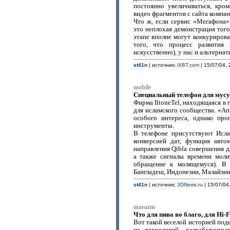
постоянно увеличиваться, кро
видео фрагментов с сайта компан
Что ж, если сервис «Мегафона
это неплохая демонстрация того
этапе вполне могут конкурирова
того, что процесс развития
искусственно), у нас и альтернат
st41n
| источник:
iXBT.com
| 15/07/04, 
mobile
Специальный телефон для мус
Фирма IltoneTel, находящаяся в 
для исламского сообщества. «Ап
особого интереса, однако пр
инструменты.
В телефоне присутствуют Исла
конверсией дат, функция авто
направления Qibla совершения д
а также сигналы времени моли
обращение к молящемуся). В 
Бангладеш, Индонезии, Малайзии
st41n
| источник:
3DNews.ru
| 15/07/04
marazm
Что для пива во благо, для Hi-F
Вот такой веселой историей поде