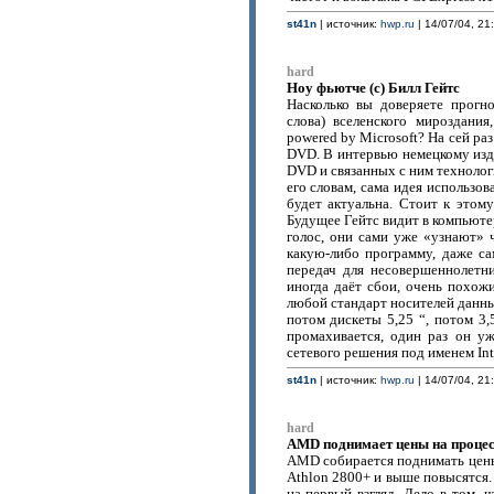
st41n
| источник:
hwp.ru
| 14/07/04, 21
hard
Ноу фьютче (с) Билл Гейтс
Насколько вы доверяете прогн
слова) вселенского мироздани
powered by Microsoft? На сей ра
DVD. В интервью немецкому изд
DVD и связанных с ним технологи
его словам, сама идея использо
будет актуальна. Стоит к этом
Будущее Гейтс видит в компьюте
голос, они сами уже «узнают» 
какую-либо программу, даже с
передач для несовершеннолетни
иногда даёт сбои, очень похож
любой стандарт носителей данны
потом дискеты 5,25 “, потом 3,
промахивается, один раз он у
сетевого решения под именем Int
st41n
| источник:
hwp.ru
| 14/07/04, 21
hard
AMD поднимает цены на процес
AMD собирается поднимать цены 
Athlon 2800+ и выше повысятся. 