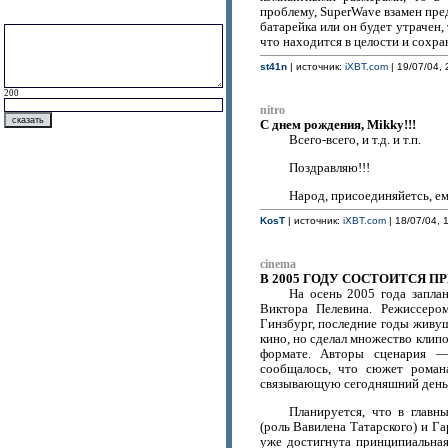
проблему, SuperWave взамен пред
батарейка или он будет утрачен,
что находится в целости и сохра
st41n
| источник:
iXBT.com
| 19/07/04, 
200
nitro
С днем рождения, Mikky!!!
Всего-всего, и т.д. и т.п.
Поздравляю!!!
Народ, присоединяйетсь, ем
KosT
| источник:
iXBT.com
| 18/07/04, 
cinema
В 2005 ГОДУ СОСТОИТСЯ П
На осень 2005 года запла
Виктора Пелевина. Режиссеро
Гинзбург, последние годы живущ
кино, но сделал множество клипо
формате. Авторы сценария 
сообщалось, что сюжет романа
связывающую сегодняшний день 
Планируется, что в главн
(роль Вавилена Татарского) и Г
уже достигнута принципиальна