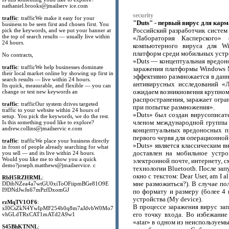
nathaniel.brooks@jmailserv ice.com
security
traffic
: trafficWe make it easy for your
"Duts" - первый вирус для ка
business to be seen first and chosen first. You
pick the keywords, and we put your banner at
Российский разработчик систем 
the top of search results — usually live within
«Лаборатория Касперского
24 hours.
компьютерного вируса для W
платформ среди мобильных устр
No contracts,
»Duts — концептуальная вредон
traffic
: trafficWe help businesses dominate
заражения платформы Windows M
their local market online by showing up first in
эффективно размножается в данн
search results — live within 24 hours.
антивирусных исследований «
Its quick, measurable, and flexible — you can
change or test new keywords an
ожидаем возникновения крупном
распространения, заражает огра
traffic
: trafficOur system drives targeted
при попытке размножения».
traffic to your website within 24 hours of
»Duts» был создан вирусописат
setup. You pick the keywords, we do the rest.
Is this something youd like to explore?
членом международной группы 
andrew.collins@jmailservic e.com
концептуальных вредоносных п
первого червя для операционной
traffic
: trafficWe place your business directly
»Duts» является классическим в
in front of people already searching for what
you sell — and its live within 24 hours.
доставлен на мобильное устр
Would you like me to show you a quick
электронной почте, интернету, 
demo?joseph.matthews@jmailservice. c
технологии Bluetooth. После зап
окно с текстом: Dear User, am I 
RbH5RZHRML
:
DDibNZea4a7wtGU0xiToOFiipmBGe81O9E
мне разможиться?). В случае по
I9DNdJwJn67mPzfDxomGJ
по формату и размеру (более 4
устройства (My device).
rzMqTV1OF6
:
В процессе заражения вирус зап
xI0CsZkN4YwIpMF254b0q8m7aJdvbW0Mo7
vhGLdTRxCAT1mATd2A9w1
его точку входа. Во избежани
«atar» в одном из неиспользуем
S45BhKTNNL
: