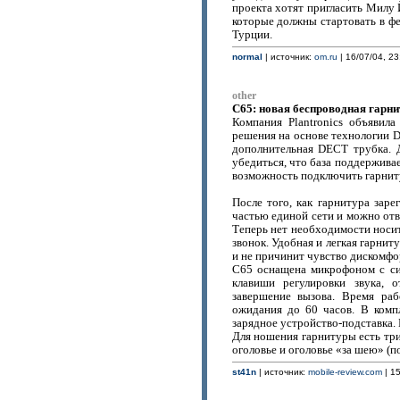
проекта хотят пригласить Милу
которые должны стартовать в фе
Турции.
normal
| источник:
om.ru
| 16/07/04, 23
other
С65: новая беспроводная гарнит
Компания Plantronics объявил
решения на основе технологии 
дополнительная DECT трубка.
убедиться, что база поддерживае
возможность подключить гарнит
После того, как гарнитура заре
частью единой сети и можно отв
Теперь нет необходимости носи
звонок. Удобная и легкая гарнит
и не причинит чувство дискомфо
C65 оснащена микрофоном с си
клавиши регулировки звука, 
завершение вызова. Время ра
ожидания до 60 часов. В комп
зарядное устройство-подставка. 
Для ношения гарнитуры есть три
оголовье и оголовье «за шею» (п
st41n
| источник:
mobile-review.com
| 15