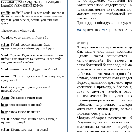
не обнаружено. «События по
knkvdf4l9q2S8PXe9gO9wXjELKiMHpfK9x
Компьютерный андерграунд ка
LmsqUGVzZMd3KH58ZjNOr
показывая новые пути развития
traffic
: trafficIf your business could appear at
момент первой глобальной э
the top of search results every time someone
Касперский.
types in your service, would you take that
Процедуры обнаружения и удал
spot?
st41n
| источник:
rol.ru
| 19/07/04, 21:3
Thats exactly what we do.
We place your banner in front of p
security
st41n
: 2Vlad: совсем недавно было.
Лекарство от склероза или защ
предпоследний альбом группы Сруб.
Как гласит старинная послови
Vlad
: Слушаю Радиохэд, вспоминаю... Кто-
Однако, зачем защищаться 
нибудь еще помнит то чувство, когда тебе
неприятностей? По такому п
заходит новый альбом?
разработавшей беспроводной мод
сотовым телефоном и отключающи
Vlad
: 2normal: web4, ,будет самый раз!
действия – это может произойти
normal
: 2kost: тогда уж web3. но подождем
случае, если телефон был украде
сразу web4...
Подход компании довольно прост
крепится, к примеру, к брелку 
kost
: не пора ли страницу на web2
переработать?
друг с другом телефон раб
автоматически блокируется, ис
Арик
: Он давно в таком виде
несанкционированного разговор
избежать неприятных последс
kost
: чтос линкером справа?
контактов в чужие руки, возмо
kost
: давно никто не пишет
лицевом счету и т. п.
Модуль обладает размерами 1
st41n
: 2Zombrero: снято очень слабо, а
Разумеется, такая технологи
проект — супер!
телефонах (а также в ноутбук
st41n
: 2Zombrero: ты — красава!
компактными размерами, то в