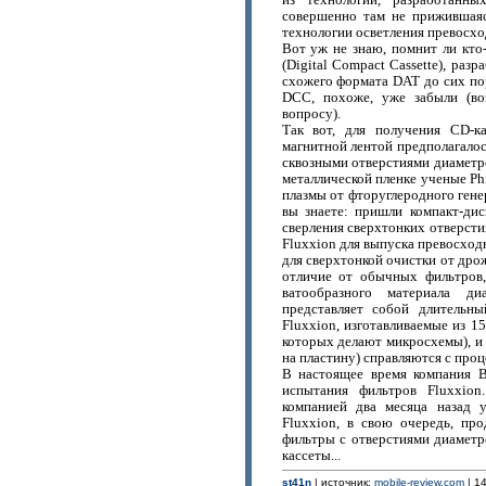
из технологий, разработанн
совершенно там не прижившаяс
технологии осветления превосхо
Вот уж не знаю, помнит ли кто
(Digital Compact Cassette), раз
схожего формата DAT до сих пор
DCC, похоже, уже забыли (во
вопросу).
Так вот, для получения CD-к
магнитной лентой предполагало
сквозными отверстиями диаметро
металлической пленке ученые Ph
плазмы от фторуглеродного гене
вы знаете: пришли компакт-дис
сверления сверхтонких отверсти
Fluxxion для выпуска превосход
для сверхтонкой очистки от дро
отличие от обычных фильтров,
ватообразного материала диа
представляет собой длительн
Fluxxion, изготавливаемые из 1
которых делают микросхемы), и
на пластину) справляются с про
В настоящее время компания B
испытания фильтров Fluxxion
компанией два месяца назад 
Fluxxion, в свою очередь, пр
фильтры с отверстиями диаметр
кассеты...
st41n
| источник:
mobile-review.com
| 14