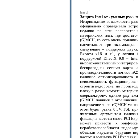
hard
Защита Intel от «умелых рук» 
Неприглядные возможности разго
официально оправдывала встр
недавно по сети распростран
материнских плат, где достат
(G)MCH, то есть очень прилично
насчитывает три экземпляра:
следующие – поддержка двух
Express x16 и x1, у логики 
поддержкой DirectX 9.0 – Intel
высококачественный интегрирова
беспроводная сетевая карта 
производительности логики i92
наличию оптимизированного к
невозможность функционирова
строить недорогие, но производ
плохую разгоняемость материн
оверклокеров», однако ряд экс
(G)MCH повинен в ограничении 
напряжение чипа (G)MCH можно 
этом будет равна 0.3V. FSB п
железным аргументом наличи
фиксации частоты слота PCI Exp
может привести к конфликт
неработоспособности видеокар
обещали наделить будущие ве
частот и вольтажа PCI Express x