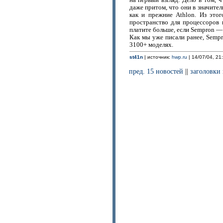
на первый взгляд. Дело в том, 
даже притом, что они в значите
как и прежние Athlon. Из это
пространство для процессоров 
платите больше, если Sempron —
Как мы уже писали ранее, Sempr
3100+ моделях.
st41n
| источник:
hwp.ru
| 14/07/04, 21
пред. 15 новостей
||
заголовки