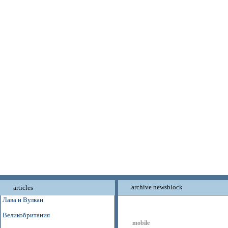
archive newsblock
articles
Лава и Вулкан
Великобритания
mobile