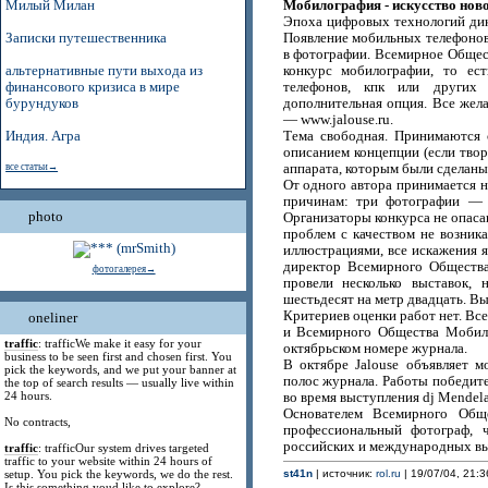
Мобилография - искусство ново
Милый Милан
Эпоха цифровых технологий дикт
Записки путешественника
Появление мобильных телефонов
в фотографии. Всемирное Общес
альтернативные пути выхода из
конкурс мобилографии, то ес
финансового кризиса в мире
телефонов, кпк или других 
бурундуков
дополнительная опция. Все жел
— www.jalouse.ru.
Индия. Агра
Тема свободная. Принимаются 
описанием концепции (если твор
все статьи→
аппарата, которым были сделаны
От одного автора принимается н
причинам: три фотографии — 
photo
Организаторы конкурса не опаса
проблем с качеством не возник
иллюстрациями, все искажения 
директор Всемирного Общества
фотогалерея→
провели несколько выставок,
шестьдесят на метр двадцать. Вы
Критериев оценки работ нет. Все
oneliner
и Всемирного Общества Мобило
traffic
: trafficWe make it easy for your
октябрьском номере журнала.
business to be seen first and chosen first. You
В октябре Jalouse объявляет 
pick the keywords, and we put your banner at
полос журнала. Работы победите
the top of search results — usually live within
24 hours.
во время выступления dj Mendela
Основателем Всемирного Общ
No contracts,
профессиональный фотограф, 
российских и международных вы
traffic
: trafficOur system drives targeted
traffic to your website within 24 hours of
setup. You pick the keywords, we do the rest.
st41n
| источник:
rol.ru
| 19/07/04, 21:3
Is this something youd like to explore?