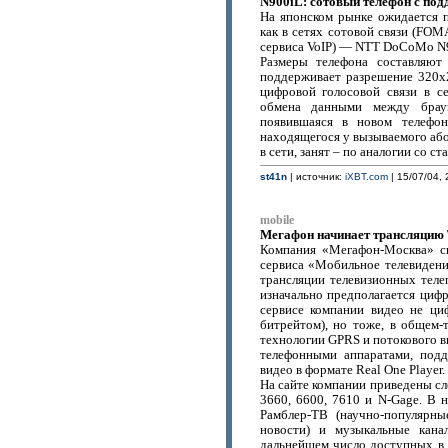
N900iL: сотовый телефон с под
На японском рынке ожидается п
как в сетях сотовой связи (FOM
сервиса VoIP) — NTT DoCoMo N
Размеры телефона составляют
поддерживает разрешение 320х
цифровой голосовой связи в с
обмена данными между брау
появившаяся в новом телефон
находящегося у вызываемого абон
в сети, занят – по аналогии со ст
st41n
| источник:
iXBT.com
| 15/07/04, 
mobile
Мегафон начинает трансляцию 
Компания «Мегафон-Москва» св
сервиса «Мобильное телевидение
трансляции телевизионных теле
изначально предполагается цифр
сервисе компании видео не ци
битрейтом), но тоже, в общем-
технологии GPRS и потокового ви
телефонными аппаратами, под
видео в формате Real One Player.
На сайте компании приведены с
3660, 6600, 7610 и N-Gage. В 
Рамблер-ТВ (научно-популярны
новости) и музыкальные кана
дальнейшем число доступных в ф