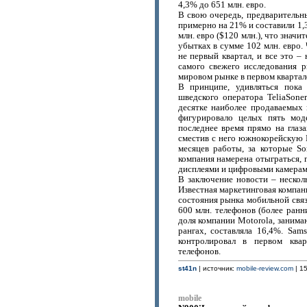
4,3% до 651 млн. евро.
В свою очередь, предварительн
примерно на 21% и составили 1,3
млн. евро ($120 млн.), что знач
убытках в сумме 102 млн. евро.
не первый квартал, и все это –
самого свежего исследования р
мировом рынке в первом квартале
В принципе, удивляться пока
шведского оператора TeliaSone
десятке наиболее продаваемых 
фигурировало целых пять моде
последнее время прямо на глаза
сместив с него южнокорейскую L
месяцев работы, за которые So
компания намерена отыграться, 
дисплеями и цифровыми камерам
В заключение новости – несколь
Известная маркетинговая компан
состояния рынка мобильной связ
600 млн. телефонов (более ранн
доля компании Motorola, занима
рангах, составляла 16,4%. Sa
контролировал в первом ква
телефонов.
st41n
| источник:
mobile-review.com
| 15
mobile