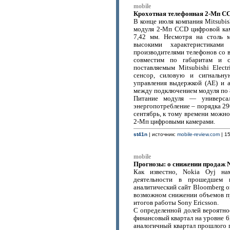
mobile
Крохотная телефонная 2-Мп CCD
В конце июля компания Mitsubis
модуля 2-Мп CCD цифровой кам
7,42 мм. Несмотря на столь 
высокими характеристикам
производителями телефонов со 
совместим по габаритам и 
поставляемым Mitsubishi Elec
сенсор, силовую и сигнальну
управления выдержкой (AE) и 
между подключением модуля по 
Питание модуля — универса
энергопотребление – порядка 29
сентябрь, к тому времени можно
2-Мп цифровыми камерами.
st41n
| источник:
mobile-review.com
| 15
mobile
Прогнозы: о снижении продаж N
Как известно, Nokia Oyj на
деятельности в прошедшем 
аналитический сайт Bloomberg о
возможном снижении объемов п
итогов работы Sony Ericsson.
С определенной долей вероятнос
финансовый квартал на уровне 6,
аналогичный квартал прошлого г