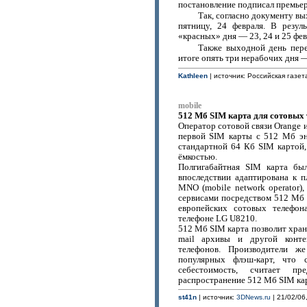
постановление подписал премье
Так, согласно документу вы
пятницу, 24 февраля. В резул
«красных» дня — 23, 24 и 25 фев
Также выходной день пере
итоге опять три нерабочих дня — 
Kathleen
| источник: Российская газета
mobile
512 Мб SIM карта для сотовых
Оператор сотовой связи Orange 
первой SIM карты с 512 Мб эн
стандартной 64 Кб SIM картой,
ёмкостью.
Полгигабайтная SIM карта был
впоследствии адаптирована к 
MNO (mobile network operator)
сервисами посредством 512 Мб 
европейских сотовых телефон
телефоне LG U8210.
512 Мб SIM карта позволит хран
mail архивы и другой контен
телефонов. Производители же
популярных флэш-карт, что 
себестоимость, считает пр
распространение 512 Мб SIM кар
st41n
| источник:
3DNews.ru
| 21/02/06,