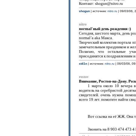
Контакт: shogun@nitro.ru
shogun
| источник:
nitro.ru
| 09/03/06, 
nitro
normal'ный день рождения :)
Сегодня, шестого марта, день р
normal’a aka Макса.
Творческий коллектив портала nit
замечательным праздником и жел
Полагаю, что остальные уча
присодинятся к поздравлениям и
st41n
| источник:
nitro.ru
| 06/03/06, 09
rostov
Внимание, Ростов-на-Дону. Роз
1 марта около 10 вечера 
водитель на серебристой десятк
свидетелей. очень нужна помощ
всего 19 лет. помогите найти сви
Вот ссылка на её ЖЖ. Она т
Звонить на 8 903 474 473 4