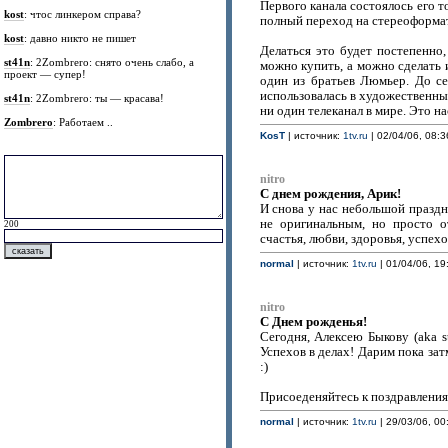
Первого канала состоялось его 
kost
: чтос линкером справа?
полный переход на стереоформа
kost
: давно никто не пишет
Делаться это будет постепенно,
st41n
: 2Zombrero: снято очень слабо, а
можно купить, а можно сделать 
проект — супер!
один из братьев Люмьер. До с
использовалась в художественны
st41n
: 2Zombrero: ты — красава!
ни один телеканал в мире. Это н
Zombrero
: Работаем ..
KosT
| источник:
1tv.ru
| 02/04/06, 08:3
nitro
C днем рождения, Арик!
И снова у нас небольшой праздн
не оригинальным, но просто 
200
счастья, любви, здоровья, успехо
normal
| источник:
1tv.ru
| 01/04/06, 19
nitro
C Днем рожденья!
Сегодня, Алексею Быкову (aka s
Успехов в делах! Дарим пока за
:)
Присоеденяйтесь к поздравления
normal
| источник:
1tv.ru
| 29/03/06, 00