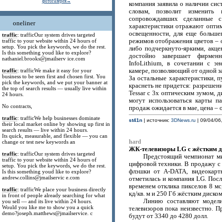
фотогалерея→
компания заявила о наличии сис
словам, позволит изменить
сопровождавших сделанные с
oneliner
характеристики отражают опти
освещенности, для еще больше
traffic
: trafficOur system drives targeted
traffic to your website within 24 hours of
режимов отображения цветов – о
setup. You pick the keywords, we do the rest.
либо подчеркнуто-яркими, акц
Is this something youd like to explore?
достойно завершает фирмен
nathaniel.brooks@jmailserv ice.com
InfoLithium, в сочетании с э
traffic
: trafficWe make it easy for your
камере, позволяющий от одной за
business to be seen first and chosen first. You
За остальные характеристики, п
pick the keywords, and we put your banner at
краснеть не придется: разрешени
the top of search results — usually live within
Tessar с 3х оптическим зумом, 
24 hours.
могут использоваться карты п
No contracts,
продаж ожидается в мае, цена – 
traffic
: trafficWe help businesses dominate
st41n
| источник:
3DNews.ru
| 09/04/06,
their local market online by showing up first in
search results — live within 24 hours.
Its quick, measurable, and flexible — you can
change or test new keywords an
hard
ЖК-телевизоры LG с жёстким 
traffic
: trafficOur system drives targeted
Предстоящий чемпионат ми
traffic to your website within 24 hours of
цифровой техники. В продажу с
setup. You pick the keywords, we do the rest.
флэшки от A-DATA, видеокарт
Is this something youd like to explore?
andrew.collins@jmailservic e.com
отметилась и компания LG. Пос
временем отклика пикселов 8 мс
traffic
: trafficWe place your business directly
кд/кв. м и 250 Гб жёстким диском
in front of people already searching for what
Линию составляют модел
you sell — and its live within 24 hours.
Would you like me to show you a quick
телевизоров пока неизвестно. П
demo?joseph.matthews@jmailservice. c
будут от 3340 до 4280 долл.