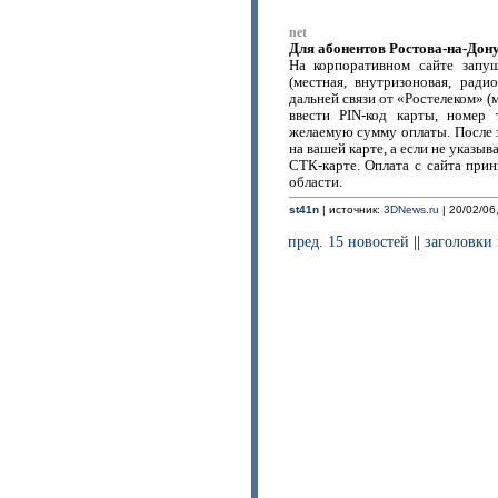
net
Для абонентов Ростова-на-Дону
На корпоративном сайте запу
(местная, внутризоновая, ради
дальней связи от «Ростелеком» 
ввести PIN-код карты, номер 
желаемую сумму оплаты. После э
на вашей карте, а если не указы
СТК-карте. Оплата с сайта прин
области.
st41n
| источник:
3DNews.ru
| 20/02/06
пред. 15 новостей
||
заголовки