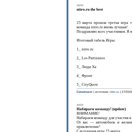
auto
nitro.ru the best
25 марта прошла третья игра 
команда nitro.ru вновь лучшая!
Поздравляю всех участников. Я 
Итоговый табель Игры:
1_ nitro.ru
2_ Los Partizanos
3_ Люди Ха
4_ Фронт
5_ CityQuest
Construxor
| источник:
nitro.ru
| 27/03/0
auto
Набираем команду! (update)
ВНИМАНИЕ!
Набираем команду для участия в 
От вас — автомобиль и желан
приключение!
Следующая игра 25 марта.