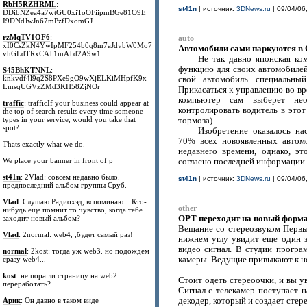
RbH5RZHRML
:
st41n
| источник:
3DNews.ru
| 09/04/06,
DDibNZea4a7wtGU0xiToOFiipmBGe81O9E
I9DNdJwJn67mPzfDxomGJ
rzMqTV1OF6
:
auto
xI0CsZkN4YwIpMF254b0q8m7aJdvbW0Mo7
Автомобили сами паркуются 
vhGLdTRxCAT1mATd2A9w1
Не так давно японская ко
функцию для своих автомобилей.
S45BhKTNNL
:
knkvdf4l9q2S8PXe9gO9wXjELKiMHpfK9x
свой автомобиль специальный
LmsqUGVzZMd3KH58ZjNOr
Прикасаться к управлению во вр
компьютер сам выберет нео
traffic
: trafficIf your business could appear at
контролировать водитель в это
the top of search results every time someone
types in your service, would you take that
тормоза).
spot?
Изобретение оказалось н
70% всех новоявленных автом
Thats exactly what we do.
недавнего времени, однако, э
We place your banner in front of p
согласно последней информации 
st41n
: 2Vlad: совсем недавно было.
st41n
| источник:
3DNews.ru
| 09/04/06,
предпоследний альбом группы Сруб.
Vlad
: Слушаю Радиохэд, вспоминаю... Кто-
other
нибудь еще помнит то чувство, когда тебе
ОРТ переходит на новый форма
заходит новый альбом?
Вещание со стереозвуком Первый
Vlad
: 2normal: web4, ,будет самый раз!
нижнем углу увидит ещe один з
видео сигнал. В студии прогр
normal
: 2kost: тогда уж web3. но подождем
сразу web4...
камеры. Ведущие привыкают к н
kost
: не пора ли страницу на web2
Стоит одеть стереоочки, и вы у
переработать?
Сигнал с телекамер поступает н
Арик
: Он давно в таком виде
декодер, который и создаeт сте