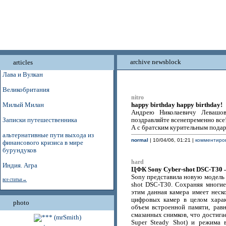
archive newsblock
articles
Лава и Вулкан
Великобритания
nitro
happy birthday happy birthday!
Милый Милан
Андрею Николаевичу Левашо
Записки путешественника
поздравляйте всенепременно все!
А с братским курительным подар
альтернативные пути выхода из
normal
| 10/04/06, 01:21 |
комментиров
финансового кризиса в мире
бурундуков
hard
Индия. Агра
ЦФК Sony Cyber-shot DSC-T30 
Sony представила новую модель 
все статьи→
shot DSC-T30. Сохраняя многие
этим данная камера имеет неск
цифровых камер в целом харак
photo
объем встроенной памяти, рав
смазанных снимков, что достига
Super Steady Shot) и режима 