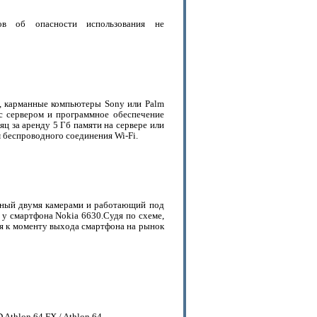
ов об опасности использования не
o, карманные компьютеры Sony или Palm
с сервером и программное обеспечение
яц за аренду 5 Гб памяти на сервере или
м беспроводного соединения Wi-Fi.
нный двумя камерами и работающий под
у смартфона Nokia 6630.Судя по схеме,
тя к моменту выхода смартфона на рынок