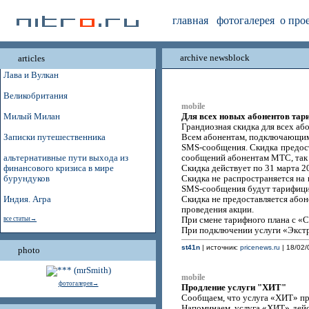
главная
фотогалерея
о про
archive newsblock
articles
Лава и Вулкан
Великобритания
mobile
Для всех новых абонентов та
Милый Милан
Грандиозная скидка для всех а
Записки путешественника
Всем абонентам, подключающимс
SMS-сообщения. Скидка предост
альтернативные пути выхода из
сообщений абонентам МТС, так 
финансового кризиса в мире
Скидка действует по 31 марта 20
бурундуков
Скидка не распространяется на
SMS-сообщения будут тарифицир
Индия. Агра
Скидка не предоставляется аб
проведения акции.
все статьи→
При смене тарифного плана с «
При подключении услуги «Экстр
st41n
| источник:
pricenews.ru
| 18/02/
photo
mobile
фотогалерея→
Продление услуги "ХИТ"
Сообщаем, что услуга «ХИТ» пр
Напоминаем, услуга «ХИТ» дейс