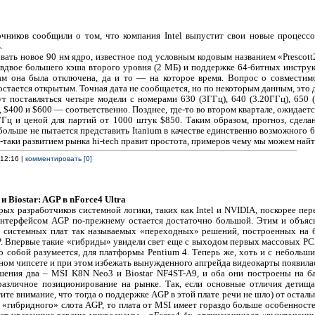
чников сообщили о том, что компания Intel выпустит свои новые процессо
.
ать новое 90 нм ядро, известное под условным кодовым названием «Prescott2
и вдвое большего кэша второго уровня (2 МБ) и поддержке 64-битных инстру
 там она была отключена, да и то — на которое время. Вопрос о совмести
остается открытым. Точная дата не сообщается, но по некоторым данным, это 
 поставляться четыре модели с номерами 630 (3ГГц), 640 (3.20ГГц), 650 (
, $400 и $600 — соответственно. Позднее, где-то во втором квартале, ожидае
ГГц и ценой для партий от 1000 штук $850. Таким образом, прогноз, сделан
больше не пытается представить Itanium в качестве единственно возможного 
-таки развитием рынка hi-tech правит простота, примеров чему мы можем найт
 12:16 |
комментировать [0]
 Biostar: AGP в nForce4 Ultra
ых разработчиков системной логики, таких как Intel и NVIDIA, поскорее пе
 интерфейсом AGP по-прежнему остается достаточно большой. Этим и объясн
й системных плат так называемых «переходных» решений, построенных на б
 Впервые такие «гибриды» увидели свет еще с выходом первых массовых PCI 
мо собой разумеется, для платформы Pentium 4. Теперь же, хоть и с неболь
ном чипсете и при этом избежать вынужденного апгрейда видеокарты появила
ения два – MSI K8N Neo3 и Biostar NF4ST-A9, и оба они построены на баз
различное позиционирование на рынке. Так, если основные отличия детища
те внимание, что тогда о поддержке AGP в этой плате речи не шло) от остальн
«гибридного» слота AGP, то плата от MSI имеет гораздо больше особенносте