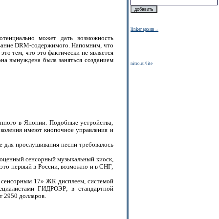
linker архив→
отенциально может дать возможность
ывание DRM-содержимого. Напомним, что
это тем, что это фактически не является
она вынуждена была заняться созданием
nitro.ru/lite
енного в Японии. Подобные устройства,
поколения имеют кнопочное управления и
де для прослушивания песни требовалось
лноценный сенсорный музыкальный киоск,
это первый в России, возможно и в СНГ,
с сенсорным 17» ЖК дисплеем, системой
пециалистами ГИДРОЭР; в стандартной
т 2950 долларов.