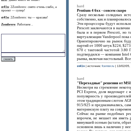
hard
st41n
: 2Zombrero: снято очень слабо, а
Pentium 4 6xx - совсем скоро
проект — супер!
Сразу несколько солидных исто
st41n
: 2Zombrero: ты — красава!
собственно, как и планировалось
Эти процессоры будут использов
Zombrero
: Работаем ..
Prescott заключаются в наличи
была и в первом Prescott, но
виртуализации Vanderpool пока 
Ориентировочно на рынок будут
партий от 1000 штук $224, $273
670 с тактовой частотой 3.80 
подтвердился — компания Intel 
рынка, включая настольный. Все
st41n
| источник:
fcenter.ru
| 13/02/05,
hard
"Переходные" решения от MSI и
Несмотря на стремление некотор
PCI Express, доля видеокарт с
популярность у производителе
этом традиционным слотом AGP.
915/925 и предназначались, са
материнскую плату на современ
Сейчас на рынке подобных реш
впрочем, не мешает им иметь 
минувшей осенью (кстати, обрати
основном лишь к наличию у нее 