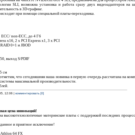
троенная на чипсете NVIDIA nForce 4 SLI, предназначена для процессоров AMD 
ологии SLI, возможна установка и работа сразу двух видеоадаптеров на ш
тельность в 3D-графике.
оисходит при помощи специальной платы-переходника.
 ECC/ non-ECC, до 4 Гб
ess x16, 2 x PCI Express x1, 3 x PCI
, RAID 0+1 и JBOD
850, выход S/PDIF
5 см
отметим, что сегодняшняя наша новинка в первую очередь рассчитана на ком
 системы максимальной производительности.
блей.
05, 12:06 |
комментировать [0]
чная цена инноваций!
на высокотехнологичные материнские платы с поддержкой последних процессо
данное и приятное исключение!
 Athlon 64 FX