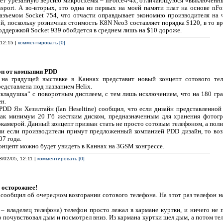
зует урезанную версию микросхемы – nForce4-4x, отличающуюся «выключенн
port. А во-вторых, это одна из первых на моей памяти плат на основе nF
зъемом Socket 754, что отчасти оправдывает экономию производителя на ч
й, поскольку розничная стоимость K8N Neo3 составляет порядка $120, в то в
оддержкой Socket 939 обойдется в среднем лишь на $10 дороже.
 12:15 |
комментировать [0]
н от компании PDD
на грядущей выставке в Каннах представит новый концепт сотового теле
едставлена под названием Helix.
складушка” с поворотным дисплеем, с тем лишь исключением, что на 180 гра
н.
DD Ян Хезилтайн (Ian Heseltine) сообщил, что если дизайн представленной
как минимум 20 Гб жестким диском, предназначенным для хранения фотог
камерой. Данный концепт призван стать не просто сотовым телефоном, а по
и если производители примут предложенный компанией PDD дизайн, то во
07 года.
онцепт можно будет увидеть в Каннах на 3GSM конгрессе.
3/02/05, 12:11 |
комментировать [0]
 осторожнее!
ообщил об очередном возгорании сотового телефона. На этот раз телефон на
 – владелец телефона) телефон просто лежал в кармане куртки, и ничего не
почувствовал дым и посмотрел вниз. Из кармана куртки шел дым, а потом те