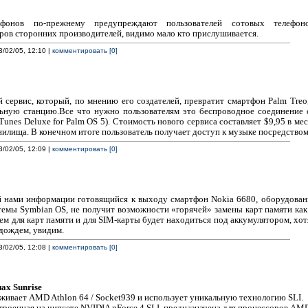
ефонов по-прежнему предупреждают пользователей сотовых телефон
ов сторонних производителей, видимо мало кто прислушивается.
3/02/05, 12:10 |
комментировать [0]
 сервис, который, по мнению его создателей, превратит смартфон Palm Tre
ьную станцию.Все что нужно пользователям это беспроводное соединение 
unes Deluxe for Palm OS 5). Стоимость нового сервиса составляет $9,95 в мес
анилища. В конечном итоге пользователь получает доступ к музыке посредство
3/02/05, 12:09 |
комментировать [0]
й нами информации готовящийся к выходу смартфон Nokia 6680, оборудова
емы Symbian OS, не получит возможности «горячей» замены карт памяти как 
ем для карт памяти и для SIM-карты будет находиться под аккумулятором, хо
одождем, увидим.
3/02/05, 12:08 |
комментировать [0]
ах Sunrise
ивает AMD Athlon 64 / Socket939 и использует уникальную технологию SLI.