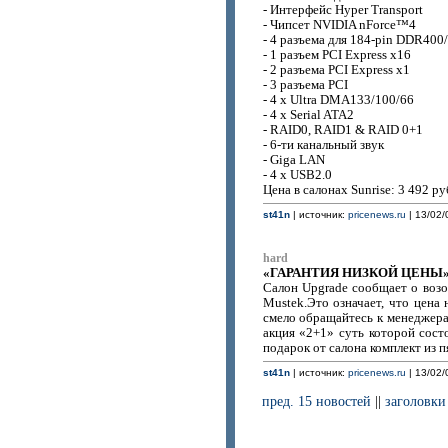
- Интерфейс Hyper Transport
- Чипсет NVIDIA nForce™4
- 4 разъема для 184-pin DDR40
- 1 разъем PCI Express x16
- 2 разъема PCI Express x1
- 3 разъема PCI
- 4 x Ultra DMA133/100/66
- 4 x Serial ATA2
- RAID0, RAID1 & RAID 0+1
- 6-ти канальный звук
- Giga LAN
- 4 x USB2.0
Цена в салонах Sunrise: 3 492 ру
st41n
| источник:
pricenews.ru
| 13/02/
hard
«ГАРАНТИЯ НИЗКОЙ ЦЕНЫ» на 
Салон Upgrade сообщает о во
Mustek.Это означает, что цена
смело обращайтесь к менеджерам
акция «2+1» суть которой сос
подарок от салона комплект из 
st41n
| источник:
pricenews.ru
| 13/02/
пред. 15 новостей
||
заголовки