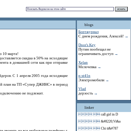
blogs
Бортжурнал
С днем рождения, Алексей!
→
Door's Key
Путин пообещал не
 10 марта!
ограничивать доступ
→
оставляется скидка в 50% на исходящие
ента в домашней сети как при отправке
Xelan
Мелочевка
→
деров. С 1 апреля 2005 года исходящие
n:st41n
Электромобили
→
ный план на ТП «Супер ДЖИНС» в период
Vlad
подключению не подлежит.
дерзость
→
linker
 
call girl in D
 
&#8220;Vi&a
 
Chi ti&#787
е звонить на все мобильные телефоны г.