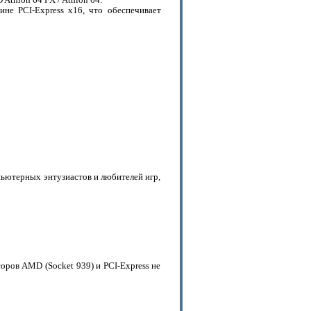
Athlon 64 FX / Athlon 64.
ине PCI-Express x16, что обеспечивает
пьютерных энтузиастов и любителей игр,
ров AMD (Socket 939) и PCI-Express не