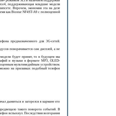
ым» режимом SLI и наличием поддержки
orce4, поддерживающая младшие модели
ипсете. Впрочем, экономия эта на деле
ремя как Biostar NF4ST-A9 с полноценной
фона предназначенного для 3G-сетей.
дусов поворачивается сам дисплей, а не
 модели будет принят, то в будущем мы
рафий и музыки в формате MP3, OLED-
лноценным мультимедийным устройством.
зможно на прилавках подобный телефон
чал дымиться и загорелся в кармане его
 предвещало такого поворота событий. В
лефон вспыхнул. Последствия возгорания