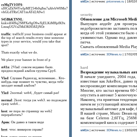
st41n
| источник:
pricenews.ru
| 18/02/
rzMqTV1OF6
:
xI0CsZkN4YwIpMF254b0q8m7aJdvbW0Mo7
vhGLdTRxCAT1mATd2A9w1
security
Обновление для Microsoft Medi
S45BhKTNNL
:
knkvdf4l9q2S8PXe9gO9wXjELKiMHpfK9x
Выпущен апдейт для проигрыв
LmsqUGVzZMd3KH58ZjNOr
недоброжелателю заставить пол
когда об этой уязвимости было 
traffic
: trafficIf your business could appear at
уязвимостью. Однако под давле
the top of search results every time someone
types in your service, would you take that
патча.
spot?
Скачать обновленный Media Play
Thats exactly what we do.
st41n
| источник:
3DNews.ru
| 17/02/05
We place your banner in front of p
st41n
: 2Vlad: совсем недавно было.
hard
предпоследний альбом группы Сруб.
Возрождение музыкальных авт
В начале ушедшего, 2004 года
Vlad
: Слушаю Радиохэд, вспоминаю... Кто-
известные как JukeBox, давно 
нибудь еще помнит то чувство, когда тебе
заходит новый альбом?
воспроизводят композиции толь
Многие, кто застал времена 60-
Vlad
: 2normal: web4, ,будет самый раз!
опустить в автомат 5 копеечную
Наконец, эта приятная тенденц
normal
: 2kost: тогда уж web3. но подождем
сразу web4...
ничем не уступающий японскому 
музыкальный автомат для кафе, 
kost
: не пора ли страницу на web2
В нашей стране, Music Dream п
переработать?
на базе Celeron 2,6ГГц, 256
Арик
: Он давно в таком виде
комплектацией киоск содержит 
kost
: чтос линкером справа?
st41n
| источник:
3DNews.ru
| 13/02/05
kost
: давно никто не пишет