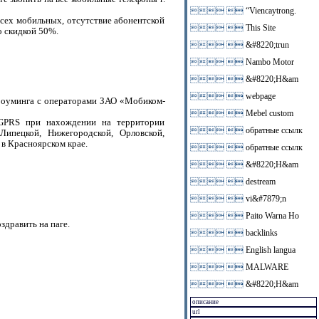
 
“Viencaytrong.
сех мобильных, отсутствие абонентской
 
This Site
о скидкой 50%.
 
&#8220;trun
 
Nambo Motor
 
&#8220;H&am
 
webpage
роуминга c операторами ЗАО «Мобиком-
 
Mebel custom
 GPRS при нахождении на территории
 
обратные ссылк
 Липецкой, Нижегородской, Орловской,
 в Красноярском крае.
 
обратные ссылк
 
&#8220;H&am
 
destream
 
vi&#7879;n
 
Paito Warna Ho
здравить на паге.
 
backlinks
 
English langua
 
MALWARE
 
&#8220;H&am