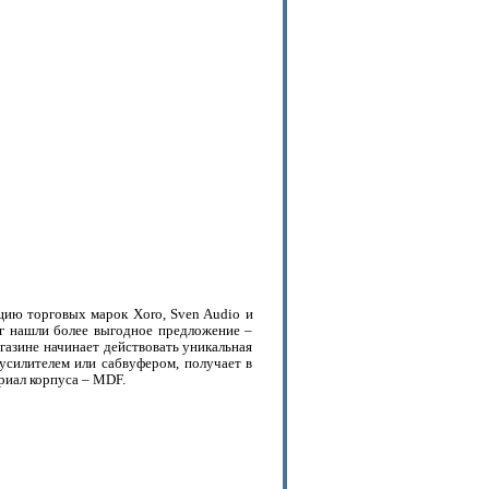
ю торговых марок Xoro, Sven Audio и
уг нашли более выгодное предложение –
газине начинает действовать уникальная
силителем или сабвуфером, получает в
риал корпуса – MDF.