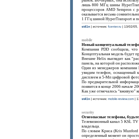
рынок. Во-первых, она исполь
лишь 800 МГц шины HyperTrans
процессоров AMD Sempron с ра
оказывается весьма сомнительно
1 ГГц шиной HyperTransport и п
st41n
| источник:
fcenter.ru
| 13/02/05,
mobile
Новый концептуальный телефо
Компания PDD сообщила, что 
Концептуальная модель будет пр
Внешне Helix выглядит как “ра
панель, на которой он расположе
Один из менеджеров компании P
увидим телефон, оснащенный 
дисплеем и 5-Мп цифровой фото
По предварительной информаци
появится в конце 2006 начале 20
Как уже отмечалось “вживую” к
st41n
| источник:
mobile-review.com
| 1
security
Огнеопасные телефоны, будьте
Телевизионный канал 5 KSL TV с
владельца.
По словам Криса (Kris Munford
определенный момент он просто 