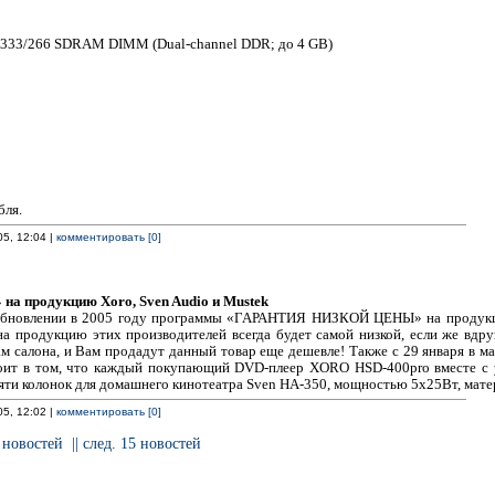
0/333/266 SDRAM DIMM (Dual-channel DDR; до 4 GB)
бля.
05, 12:04 |
комментировать [0]
продукцию Xoro, Sven Audio и Mustek
зобновлении в 2005 году программы «ГАРАНТИЯ НИЗКОЙ ЦЕНЫ» на продукци
 на продукцию этих производителей всегда будет самой низкой, если же вдр
 салона, и Вам продадут данный товар еще дешевле! Также с 29 января в ма
тоит в том, что каждый покупающий DVD-плеер XORO HSD-400pro вместе с у
пяти колонок для домашнего кинотеатра Sven HA-350, мощностью 5х25Вт, мате
05, 12:02 |
комментировать [0]
 новостей
|| след. 15 новостей