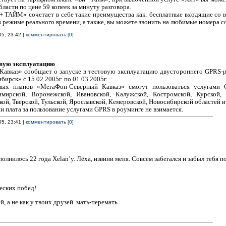
ласти по цене 59 копеек за минуту разговора.
+ ТАЙМ» сочетает в себе такие преимущества как: бесплатные входящие со в
в режиме реального времени, а также, вы можете звонить на любимые номера с
05, 23:42 |
комментировать [0]
овую эксплуатацию
авказ» сообщает о запуске в тестовую эксплуатацию двустороннего GPRS-
рск» с 15.02.2005г. по 01.03.2005г.
ных планов «МегаФон-Северный Кавказ» смогут пользоваться услугами
имирской, Воронежской, Ивановской, Калужской, Костромской, Курской,
кой, Тверской, Тульской, Ярославской, Кемеровской, Новосибирской областей и
и плата за пользование услугами GPRS в роуминге не взимается.
05, 23:41 |
комментировать [0]
лнилось 22 года Xelan’y. Лёха, извини меня. Совсем забегался и забыл тебя по
еских побед!
й, а не как у твоих друзей. мать-перемать.