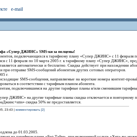
екте
e-mail
рифа «Супер ДЖИНС» SMS-ки за полцены!
бонентов, подключающихся к тарифному плану «Супер ДЖИНС» с 11 февраля по
я с 11 февраля по 10 марта 2005 г. к тарифному плану «Супер ДЖИНС», пред
авляется автоматически и бесплатно. Скидка действует при нахождении абон
и при отправке SMS-сообщений абонентам других сотовых операторов.
05 г.
 исходящие SMS-сообщения, направляемые на короткие номера контент-провай
оваться в соответствии с тарифным планом абонента.
онентам, подключившимся на другие тарифные планы и/или сменившим тариф
Супер ДЖИНС» на другие тарифные планы скидка отключается и повторному 
аДжинс+sms» скидка 50% не предоставляется.
05, 23:43 |
комментировать [2]
одлена до 01.03.2005.
твует на тарифном плане «Би+ Тайм», при включенной услуге «Хит» вы может