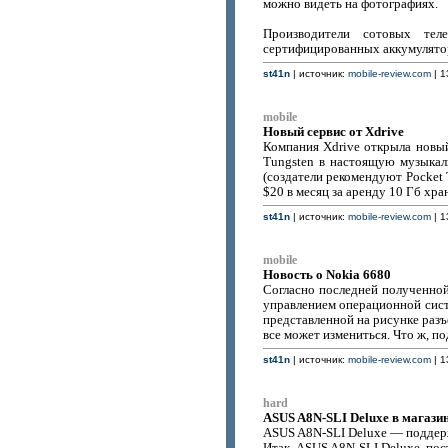
можно видеть на фотографиях.
Производители сотовых тел
сертифицированных аккумулятор
st41n
| источник:
mobile-review.com
| 1
mobile
Новый сервис от Xdrive
Компания Xdrive открыла новый
Tungsten в настоящую музыкал
(создатели рекомендуют Pocket T
$20 в месяц за аренду 10 Гб хр
st41n
| источник:
mobile-review.com
| 1
mobile
Новость о Nokia 6680
Согласно последней полученно
управлением операционной сист
представленной на рисунке разъ
все может измениться. Что ж, п
st41n
| источник:
mobile-review.com
| 1
hard
ASUS A8N-SLI Deluxe в магазин
ASUS A8N-SLI Deluxe — поддерж