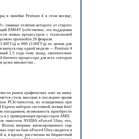
ры в линейке Pentium 4 в этом месяце,
», главные отличия которого от старого
кций EM64T (собственно, эта поддержка
мости новых процессоров с технологией
должно произойти 20 февраля.
3.40ГГц) и 660 (3.60ГГц) по ценам для
тся выпуск еще одной модели — Pentium 4
ный 2.5 года тому назад, окончательно
64-битного процессора для всех секторов
и целое множество...
ревести рынок графических плат на шину
яется столь высокая в последнее время
азе PCIe-чипсетов, но оснащенных при
Express наборов системной логики Intel
шим опозданием, возможность приобрести
сь и у приверженцев процессоров AMD.
е чипсетов NVIDIA nForce4 Ultra, что,
 Biostar, впервые анонсированного еще
ых плат на базе nForce4 Ultra сводятся в
й и, в идеале, рассчитана на бюджетный