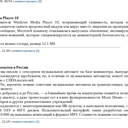
05, 08:53 |
комментировать [5]
a Player 10
ателя Windows Media Player 10, исправляющий уязвимость, которая п
ьзователя скачать вредоносный модуль или вирус вместо лицензии на проигр
сообщено, Microsoft поначалу отказывалась выпускать обновление, мотивируя 
нием компаний, которые специализируются на компьютерной безопасности, 
er можно отсюда, размер 12.1 Мб.
, 21:36 |
комментировать [3]
оматов в России
, мы писали о сенсорном музыкальном автомате на базе компьютера, выпущ
производятся зарубежном, но, в отличии от музыкальных автоматов, нового 
ко с CDDA носителей.
70х, вероятно помнят советские музыкальные автоматы на грампластинках, г
 монету.
ия добралась и до России, — в ближайшее время на нашем рынке появится по
аналогу, а даже превосходит его в плане функциональности. Music Dream — 
баров и других развлекательных учреждений.
редлагаются с монетоприемником или ИК пультом, в напольном исполнении, 
Мб ОЗУ и 40Гб диском. Пользовательский интерфейс также разработан с
10.000 музыкальных композиций в формате MP3. Стоимость новинки составляе
, 12:18 |
комментировать [1]