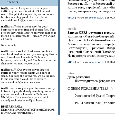
oneliner
Ростова-на-Дону и Ростовской об
Кроме того, тарифный план «Би
traffic
: trafficOur system drives targeted
traffic to your website within 24 hours of
платы, контроль над расходами 
setup. You pick the keywords, we do the rest.
Is this something youd like to explore?
st41n
| источник:
pricenews.ru
| 18/02/
nathaniel.brooks@jmailserv ice.com
traffic
: trafficWe make it easy for your
mobile
business to be seen first and chosen first. You
Запуск GPRS-роуминга в тест
pick the keywords, and we put your banner at
the top of search results — usually live within
Компания «МегаФон-Северный К
24 hours.
Центр» и ЗАО «Мобиком-Новосиби
Абоненты контрактных тариф
No contracts,
Белгородской, Брянской, Влад
traffic
: trafficWe help businesses dominate
Рязанской, Смоленской, Тамбовс
their local market online by showing up first in
На период тестовой эксплуатаци
search results — live within 24 hours.
Its quick, measurable, and flexible — you can
st41n
| источник:
pricenews.ru
| 18/02/
change or test new keywords an
traffic
: trafficOur system drives targeted
traffic to your website within 24 hours of
nitro
setup. You pick the keywords, we do the rest.
День рождения
Is this something youd like to explore?
Шестнадцатого февраля испо
andrew.collins@jmailservic e.com
traffic
: trafficWe place your business directly
С ДНЁМ РОЖДЕНИЯ ТЕБЯ! :)
in front of people already searching for what
you sell — and its live within 24 hours.
Успехов тебе! Удачи! Творч
Would you like me to show you a quick
demo?joseph.matthews@jmailservice. c
P.S. И памяти, блин, хороше
RbH5RZHRML
:
DDibNZea4a7wtGU0xiToOFiipmBGe81O9E
I9DNdJwJn67mPzfDxomGJ