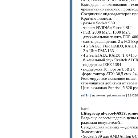
Итак, ASUS A8N-SLI Deluxe, пос
Благодаря использованию техн
чрезвычайно высокую производи
Соединение видеоадаптеров пр
Кратко о главном:
- разъем Socket 939
- чипсет NVIDIA nForce 4 SLI
- FSB: 2000 Мт/с, 1600 Мт/с
- двухканальная память DDR 400
- слоты расширения: 2 x PCI Expr
- 4 x SATA 3 Гб/с RAID0, RAID1
- 2 x UltraDMA 133
- 4 x Serial ATA, RAID0, 1, 0+1, 5
- 8-канальный звук Realtek ALC
- поддержка IEEE 1394
- поддержка 10 портов USB 2.0
-форм-фактор ATX: 30,5 см x 24,
Резюмируя все сказанное выше, 
стремящихся добиться от своей
Цена в салонах Sunrise: 5 820 ру
st41n
| источник:
pricenews.ru
| 13/02/
hard
Elitegroup nForce4-A939: отли
Ведь еще совсем недавно цены 
радовали покупателей...
Сегодняшняя новинка — долгож
Знакомимся:
- Socket 939 для AMD Athlon 64/