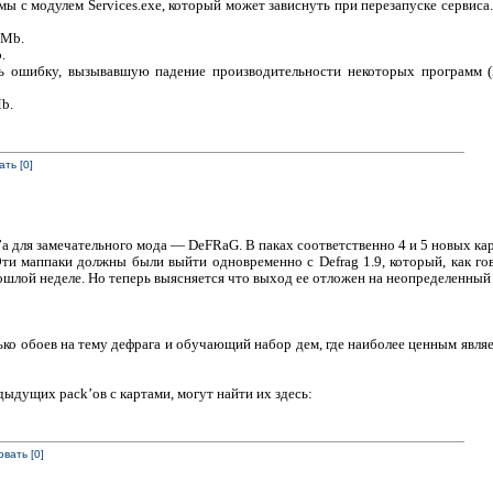
ы с модулем Services.exe, который может зависнуть при перезапуске сервиса
3Mb.
.
ь ошибку, вызывавшую падение производительности некоторых программ 
b.
ть [0]
a для замечательного мода — DeFRaG. В паках соответственно 4 и 5 новых карт
ти маппаки должны были выйти одновременно с Defrag 1.9, который, как го
ошлой неделе. Но теперь выясняется что выход ее отложен на неопределенный 
ко обоев на тему дефрага и обучающий набор дем, где наиболее ценным явля
едыдущих pack’ов с картами, могут найти их здесь:
вать [0]