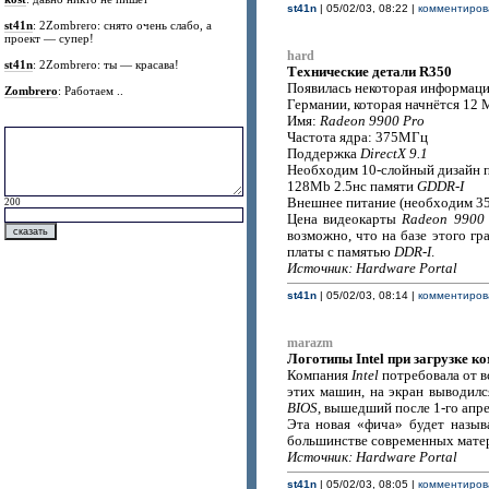
st41n
| 05/02/03, 08:22 |
комментирова
st41n
: 2Zombrero: снято очень слабо, а
проект — супер!
hard
st41n
: 2Zombrero: ты — красава!
Технические детали R350
Появилась некоторая информаци
Zombrero
: Работаем ..
Германии, которая начнётся 12 
Имя:
Radeon 9900 Pro
Частота ядра: 375МГц
Поддержка
DirectX 9.1
Необходим 10-слойный дизайн 
128Mb 2.5нс памяти
GDDR-I
Внешнее питание (необходим 35
200
Цена видеокарты
Radeon 9900
возможно, что на базе этого г
платы с памятью
DDR-I
.
Источник: Hardware Portal
st41n
| 05/02/03, 08:14 |
комментирова
marazm
Логотипы Intel при загрузке ко
Компания
Intel
потребовала от в
этих машин, на экран выводил
BIOS
, вышедший после 1-го апре
Эта новая «фича» будет назы
большинстве современных матер
Источник: Hardware Portal
st41n
| 05/02/03, 08:05 |
комментирова