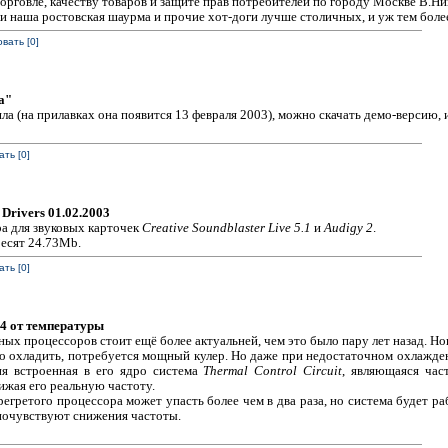
орговле, качеству товаров и защите прав потребителей по городу Москве В.Ни
 наша ростовская шаурма и прочие хот-доги лучше столичных, и уж тем более
вать [0]
а"
ла (на прилавках она появится 13 февраля 2003), можно скачать демо-версию,
ть [0]
 Drivers 01.02.2003
а для звуковых карточек
Creative Soundblaster Live 5.1
и
Audigy 2
.
Весят 24.73Mb.
ть [0]
 4 от температуры
ых процессоров стоит ещё более актуальней, чем это было пару лет назад. Н
о охладить, потребуется мощный кулер. Но даже при недостаточном охлажден
ия встроенная в его ядро система
Thermal Control Circuit
, являющаяся ча
ижая его реальную частоту.
регретого процессора может упасть более чем в два раза, но система будет р
почувствуют снижения частоты.