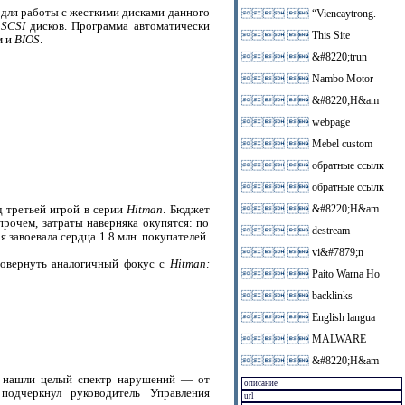
 для работы с жесткими дисками данного
 
“Viencaytrong.
и
SCSI
дисков. Программа автоматически
 
This Site
м и
BIOS
.
 
&#8220;trun
 
Nambo Motor
 
&#8220;H&am
 
webpage
 
Mebel custom
 
обратные ссылк
 
обратные ссылк
 третьей игрой в серии
Hitman
. Бюджет
 
&#8220;H&am
Впрочем, затраты наверняка окупятся: по
 
destream
я завоевала сердца 1.8 млн. покупателей.
 
vi&#7879;n
ровернуть аналогичный фокус с
Hitman:
 
Paito Warna Ho
 
backlinks
 
English langua
 
MALWARE
 
&#8220;H&am
ы нашли целый спектр нарушений — от
подчеркнул руководитель Управления