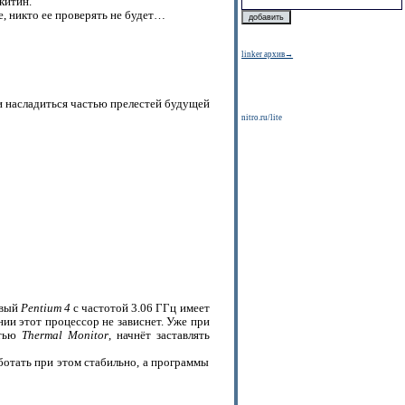
китин.
, никто ее проверять не будет…
linker архив→
 и насладиться частью прелестей будущей
nitro.ru/lite
овый
Pentium 4
с частотой 3.06 ГГц имеет
ии этот процессор не зависнет. Уже при
стью
Thermal Monitor
, начнёт заставлять
аботать при этом стабильно, а программы