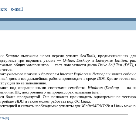
екте
e-mail
нии
Seagate
выложена новая версия утилит
SeaTools
, предназначенных дл
одверглись три варианта утилит —
Online
,
Desktop
и
Enterprise Edition
, ра
есколько общих компонентов — тест поверхности диска
Drive Self Test (DST)
,
тчетов.
загружаемого плагина к браузерам
Internet Explorer
и
Netscape
и являет собой 
чный диск и вся дальнейшая работа происходит в среде
DOS
. Кроме тестов о
нструкции по ее заполнению.
отают под операционными системами семейства
Windows
(
Desktop
— на нач
наличия ПК, построенного на процессорах компании
Intel
.
ся более продвинутой. Она позволяет производить одновременное тестиро
стройкам
HDD
, а также может работать под
ОС Linux
.
ментацией и скачать необходимые утилиты для
Win9x/ME/NT/2k
и
Linux
можно 
ть [0]