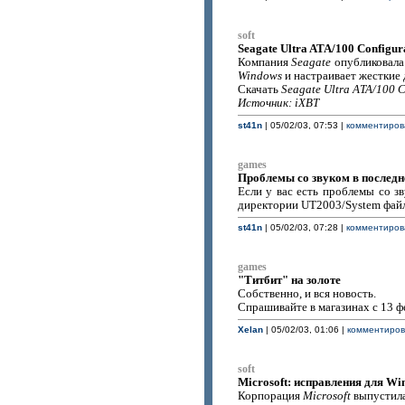
soft
Seagate Ultra ATA/100 Configurat
Компания
Seagate
опубликовала
Windows
и настраивает жесткие
Скачать
Seagate Ultra ATA/100 Co
Источник: iXBT
st41n
| 05/02/03, 07:53 |
комментирова
games
Проблемы со звуком в последн
Если у вас есть проблемы со зв
директории UT2003/System файло
st41n
| 05/02/03, 07:28 |
комментирова
games
"Титбит" на золоте
Собственно, и вся новость.
Спрашивайте в магазинах с 13 ф
Xelan
| 05/02/03, 01:06 |
комментирова
soft
Microsoft: исправления для Wi
Корпорация
Microsoft
выпустила