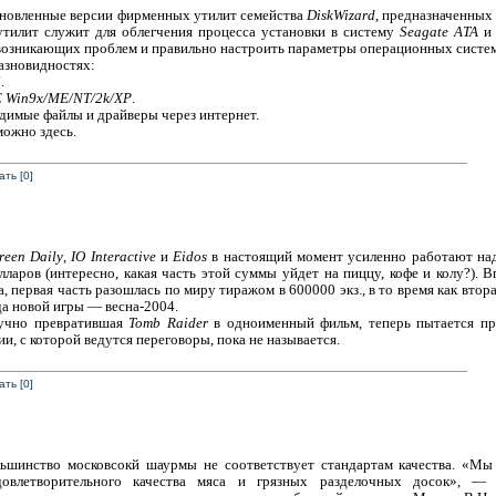
новленные версии фирменных утилит семейства
DiskWizard
, предназначенных
утилит служит для облегчения процесса установки в систему
Seagate ATA
возникающих проблем и правильно настроить параметры операционных систе
азновидностях:
S
.
 Win9x/ME/NT/2k/XP
.
димые файлы и драйверы через интернет.
ожно здесь.
ть [0]
reen Daily
,
IO Interactive
и
Eidos
в настоящий момент усиленно работают над
олларов (интересно, какая часть этой суммы уйдет на пиццу, кофе и колу?). 
, первая часть разошлась по миру тиражом в 600000 экз., в то время как втора
а новой игры — весна-2004.
олучно превратившая
Tomb Raider
в одноименный фильм, теперь пытается п
ии, с которой ведутся переговоры, пока не называется.
ть [0]
льшинство московсокй шаурмы не соответствует стандартам качества. «М
овлетворительного качества мяса и грязных разделочных досок», — 