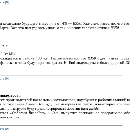
ть [0]
я касательно будущего видеочипа от
ATi
—
R350
. Уже стало известно, что эт
Марта. Вот, что нам удалось узнать о технических характеристиках
R350
.
платы
0 Вт БП)
ожидается в районе 400 у.е. Так же известно, что
R350
будет иметь подд
рафического чипа будут производиться Hi-End видеокарты с более дорогой
DD
ть [0]
мпьютеров...
сех производителей настольных компьютеров, ноутбуков и рабочих станций на
ся логотип
Intel Inside
. Все будущие материнские платы, и некоторые соврем
ля, при загрузке будут демонстрировать логотип
Intel Inside
.
ваться
»OnScreen Branding»
, и
Intel
выпустит специальное программное обе
инских плат.
ть [0]