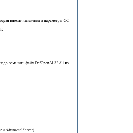
оторая вносит изменения в параметры
ОС
P.
 надо заменить файл DefOpenAL32.dll из
r
и
Advanced Server
).