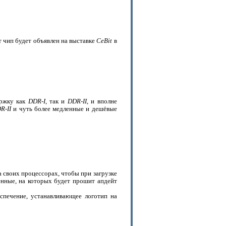
от чип будет объявлен на выставке
CeBit
в
ержку как
DDR-I
, так и
DDR-II
, и вполне
R-II
и чуть более медленные и дешёвые
 своих процессорах, чтобы при загрузке
енные, на которых будет прошит апдейт
спечение, устанавливающее логотип на