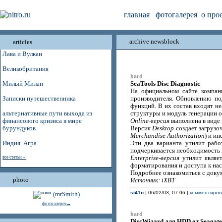
главная
фотогалерея
о про
archive newsblock
articles
Лава и Вулкан
Великобритания
hard
SeaTools Disc Diagnostic
Милый Милан
На официальном сайте компа
Записки путешественника
производителя. Обновлению п
функций. В их состав входят н
альтернативные пути выхода из
структуры и модуль генерации о
финансового кризиса в мире
Online-версия
выполнена в виде 
бурундуков
Версия
Desktop
создает загрузо
Merchandise Authorization
) и и
Индия. Агра
Эти два варианта утилит раб
подчеркивается необходимость 
все статьи→
Enterprise-версия
утилит являет
форматирования и доступа к на
Подробнее ознакомиться с доку
photo
Источник: iXBT
st41n
| 06/02/03, 07:06 |
комментирова
фотогалерея→
hard
DiscWizard для HDD от Seagate