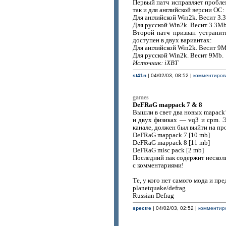
Первый патч исправляет проблем
так и для английской версии ОС:
Для английской Win2k. Весит 3.
Для русской Win2k. Весит 3.3Mb
Второй патч призван устранит
доступен в двух вариантах:
Для английской Win2k. Весит 9M
Для русской Win2k. Весит 9Mb.
Источник: iXBT
st41n
| 04/02/03, 08:52 |
комментирова
games
DeFRaG mappack 7 & 8
Вышли в свет два новых mapack’
и двух физиках — vq3 и cpm. Э
канале, должен был выйти на пр
DeFRaG mappack 7 [10 mb]
DeFRaG mappack 8 [11 mb]
DeFRaG misc pack [2 mb]
Последний пак содержит несколь
с комментариями!
Те, у кого нет самого мода и пр
planetquake/defrag
Russian Defrag
spectre
| 04/02/03, 02:52 |
комментиро