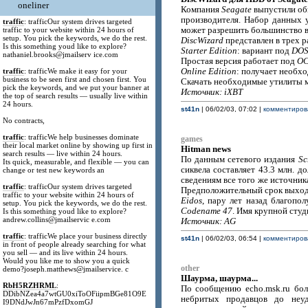
oneliner
Компания
Seagate
выпустили об
производителя. Набор данных 
traffic
: trafficOur system drives targeted
traffic to your website within 24 hours of
может разрешить большинство 
setup. You pick the keywords, we do the rest.
DiscWizard
представлен в трех р
Is this something youd like to explore?
Starter Edition
: вариант под
DO
nathaniel.brooks@jmailserv ice.com
Простая версия работает под
ОС
traffic
: trafficWe make it easy for your
Online Edition
: получает необхо
business to be seen first and chosen first. You
Скачать необходимые утилиты м
pick the keywords, and we put your banner at
Источник: iXBT
the top of search results — usually live within
24 hours.
st41n
| 06/02/03, 07:02 |
комментирова
No contracts,
traffic
: trafficWe help businesses dominate
games
their local market online by showing up first in
Hitman news
search results — live within 24 hours.
По данным сетевого издания
Sc
Its quick, measurable, and flexible — you can
сиквела составляет 43.3 млн. д
change or test new keywords an
сведениям все того же источника
traffic
: trafficOur system drives targeted
Предположительный срок выход
traffic to your website within 24 hours of
Eidos
, пару лет назад благоп
setup. You pick the keywords, we do the rest.
Codename 47
. Имя крупной студ
Is this something youd like to explore?
andrew.collins@jmailservic e.com
Источник: AG
traffic
: trafficWe place your business directly
st41n
| 06/02/03, 06:54 |
комментирова
in front of people already searching for what
you sell — and its live within 24 hours.
Would you like me to show you a quick
other
demo?joseph.matthews@jmailservice. c
Шаурма, шаурма...
RbH5RZHRML
:
По сообщению echo.msk.ru бо
DDibNZea4a7wtGU0xiToOFiipmBGe81O9E
небритых продавцов до неуд
I9DNdJwJn67mPzfDxomGJ