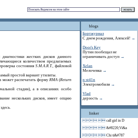
blogs
Бортжурнал
С днем рождения, Алексей!
→
Door's Key
Путин пообещал не
я диагностики жестких дисков данного
ограничивать доступ
→
зличающиеся количеством предлагаемых
 проверка состояния
S.M.A.R.T.
, файловой
Xelan
Мелочевка
→
самый простой вариант утилиты.
на может распечатать форму
RMA
(
Return
n:st41n
Электромобили
→
альной стадии), а в описаниях особо
Vlad
вание нескольких дисков, имеет опцию
дерзость
→
здесь.
linker
 
call girl in D
 
&#8220;Vi&a
 
Chi ti&#787