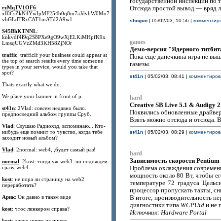
государственной инспекции по т
rzMqTV1OF6
:
Отсюда простой вывод — вряд ли
xI0CsZkN4YwIpMF254b0q8m7aJdvbW0Mo7
vhGLdTRxCAT1mATd2A9w1
shogun
| 05/02/03, 10:56 |
комментиро
S45BhKTNNL
:
knkvdf4l9q2S8PXe9gO9wXjELKiMHpfK9x
games
LmsqUGVzZMd3KH58ZjNOr
Демо-версия "Ядерного титбит
traffic
: trafficIf your business could appear at
Пока ещё данечкина игра не выш
the top of search results every time someone
гамезы.
types in your service, would you take that
spot?
st41n
| 05/02/03, 08:41 |
комментирова
Thats exactly what we do.
We place your banner in front of p
hard
Creative SB Live 5.1 & Audigy 2
st41n
: 2Vlad: совсем недавно было.
Появились обновленные драйвер
предпоследний альбом группы Сруб.
Взять можно отсюда и отсюда. 
Vlad
: Слушаю Радиохэд, вспоминаю... Кто-
нибудь еще помнит то чувство, когда тебе
st41n
| 05/02/03, 08:29 |
комментирова
заходит новый альбом?
Vlad
: 2normal: web4, ,будет самый раз!
hard
Зависимость скорости Pentium
normal
: 2kost: тогда уж web3. но подождем
сразу web4...
Проблема охлаждения современн
мощность около 80 Вт, чтобы ег
kost
: не пора ли страницу на web2
температуре 72 градуса Цельс
переработать?
процессор пропускать такты, сн
Арик
: Он давно в таком виде
В итоге, производительность пе
диагностики типа
WCPUid
и не 
kost
: чтос линкером справа?
Источник: Hardware Portal
kost
: давно никто не пишет