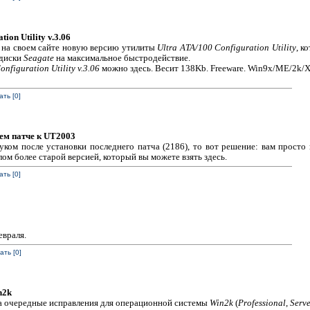
ion Utility v.3.06
 на своем сайте новую версию утилиты
Ultra ATA/100 Configuration Utility
, к
 диски
Seagate
на максимальное быстродействие.
nfiguration Utility v.3.06
можно здесь. Весит 138Kb. Freeware. Win9x/ME/2k/X
ть [0]
ем патче к UT2003
уком после установки последнего патча (2186), то вот решение: вам просто
м более старой версией, который вы можете взять здесь.
ть [0]
евраля.
ть [0]
n2k
 очередные исправления для операционной системы
Win2k
(
Professional
,
Serve