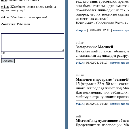
тех, кто заинтересовался прел
они были готовы идти вместе 
st41n
: 2Zombrero: снято очень слабо, а
пожаловался лишь один из тех, 
проект — супер!
говорят, что их земляк не сдела
st41n
: 2Zombrero: ты — красава!
из местных жителей.
Источник: «Советская Россия»
Zombrero
: Работаем ..
shogun
| 08/02/03, 12:13 |
комментиро
other
Заморочки с Масяней
На сайте mult.ru висит объява, 
200
специальная шумиха для раскрут
st41n
| 08/02/03, 08:17 |
комментирова
music
Мамонов в програме "Земля-В
15 февраля в 22 ч. 50 мин. сос
много лет подряд живет под Мос
Для незнающих или забывших
любимую страну своими произв
st41n
| 08/02/03, 07:30 |
комментирова
soft
Microsoft: кумулятивное обновл
Представители корпорации Mic