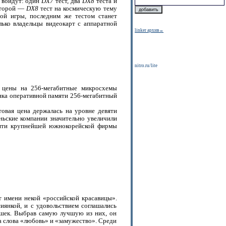
k войдут: один
DX7
тест, два
DX8
теста и
второй —
DX8
тест на космическую тему
ой игры, последним же тестом станет
ько владельцы видеокарт с аппаратной
linker архив→
nitro.ru/lite
 цены на 256-мегабитные микросхемы
нка оперативной памяти 256-мегабитный
товая цена держалась на уровне девяти
ньские компании значительно увеличили
мяти крупнейшей южнокорейской фирмы
т имени некой «российской красавицы».
иянкой, и с удовольствием соглашались
ушек. Выбрав самую лучшую из них, он
на слова «любовь» и «замужество». Среди