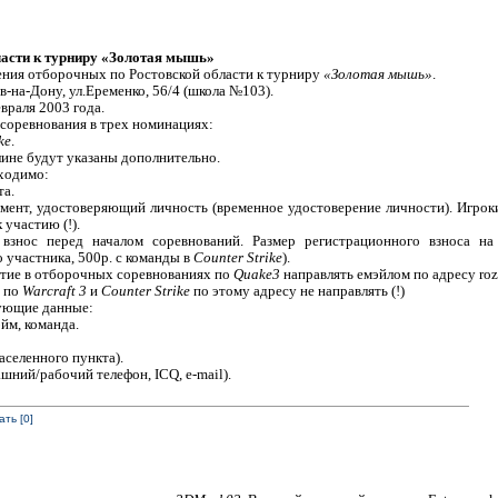
ласти к турниру «Золотая мышь»
ения отборочных по Ростовской области к турниру
«Золотая мышь»
.
ов-на-Дону, ул.Еременко, 56/4 (школа №103).
враля 2003 года.
соревнования в трех номинациях:
ke
.
ине будут указаны дополнительно.
ходимо:
та.
мент, удостоверяющий личность (временное удостоверение личности). Игроки
участию (!).
 взнос перед началом соревнований. Размер регистрационного взноса н
 участника, 500р. с команды в
Counter Strike
).
стие в отборочных соревнованиях по
Quake3
направлять емэйлом по адресу roz
х по
Warcraft 3
и
Counter Strike
по этому адресу не направлять (!)
дующие данные:
эйм, команда.
аселенного пункта).
шний/рабочий телефон, ICQ, e-mail).
ть [0]