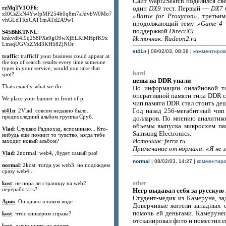
Сайт Wapr2Search поделился с
rzMqTV1OF6
:
один
DX9
тест. Первый —
DX7
xI0CsZkN4YwIpMF254b0q8m7aJdvbW0Mo7
»Battle for Proxycon»
, третьи
vhGLdTRxCAT1mATd2A9w1
продолжающий тему
»Game 4 
поддержкой
DirectX9
.
S45BhKTNNL
:
knkvdf4l9q2S8PXe9gO9wXjELKiMHpfK9x
Источник: Radeon2.ru
LmsqUGVzZMd3KH58ZjNOr
st41n
| 09/02/03, 08:38 |
комментирова
traffic
: trafficIf your business could appear at
the top of search results every time someone
types in your service, would you take that
hard
spot?
цены на DDR упали
Thats exactly what we do.
По информации онлайновой т
оперативной памяти типа DDR с
We place your banner in front of p
чип памяти DDR стал стоить деш
st41n
: 2Vlad: совсем недавно было.
Год назад 256-мегабитный чип 
предпоследний альбом группы Сруб.
долларов. По мнению аналитико
объемы выпуска микросхем па
Vlad
: Слушаю Радиохэд, вспоминаю... Кто-
Samsung Electronics.
нибудь еще помнит то чувство, когда тебе
заходит новый альбом?
Источник: ferra.ru
Примечание от нормала: «Я не з
Vlad
: 2normal: web4, ,будет самый раз!
normal
| 08/02/03, 14:27 |
комментиров
normal
: 2kost: тогда уж web3. но подождем
сразу web4...
kost
: не пора ли страницу на web2
other
переработать?
Негр выдавал себя за русскую
Студент-медик из Камеруна, за
Арик
: Он давно в таком виде
Доверчивые жители западных с
помочь ей деньгами. Камеруне
kost
: чтос линкером справа?
отсканировал фото и поместил е
kost
: давно никто не пишет