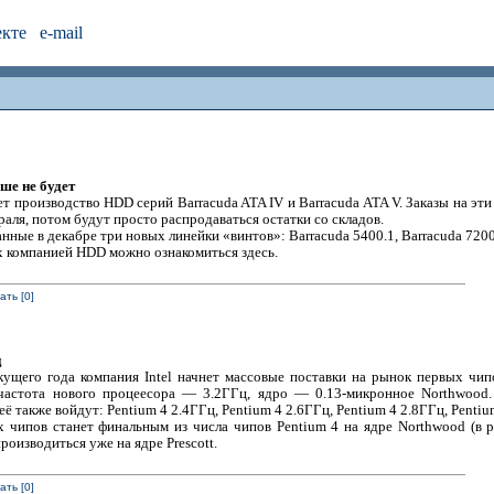
екте
e-mail
ше не будет
ет производство HDD серий Barracuda ATA IV и Barracuda ATA V. Заказы на э
раля, потом будут просто распродаваться остатки со складов.
ые в декабре три новых линейки «винтов»: Barracuda 5400.1, Barracuda 7200.
 компанией HDD можно ознакомиться здесь.
ть [0]
ц
кущего года компания Intel начнет массовые поставки на рынок первых чи
частота нового процеесора — 3.2ГГц, ядро — 0.13-микронное Northwood.
ё также войдут: Pentium 4 2.4ГГц, Pentium 4 2.6ГГц, Pentium 4 2.8ГГц, Pentiu
х чипов станет финальным из числа чипов Pentium 4 на ядре Northwood (в р
изводиться уже на ядре Prescott.
ть [0]