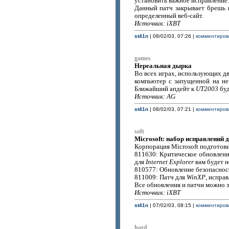
установить важное исправление.
Данный патч закрывает брешь
определенный веб-сайт.
Источник: iXBT
st41n
| 08/02/03, 07:26 |
комментирова
games
Нереальная дырка
Во всех играх, использующих 
компьютер с запущенной на н
Ближайший апдейт к
UT2003
буд
Источник: AG
st41n
| 08/02/03, 07:21 |
комментирова
soft
Microsoft: набор исправлений д
Корпорация Microsoft подготов
811630: Критическое обновлен
для
Internet Explorer
вам будет 
810577: Обновление безопаснос
811009: Патч для
WinXP
, испра
Все обновления и патчи можно з
Источник: iXBT
st41n
| 07/02/03, 08:15 |
комментирова
hard