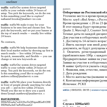
oneliner
traffic
: trafficOur system drives targeted
games
traffic to your website within 24 hours of
Отборочные по Ростовской об
setup. You pick the keywords, we do the rest.
Уточнено место и время провед
Is this something youd like to explore?
nathaniel.brooks@jmailserv ice.com
Место: клуб
«Red Army»
, г.Рост
Время проведения: с 20 по 23 фе
traffic
: trafficWe make it easy for your
В этот период будут проведены 
business to be seen first and chosen first. You
Quake 3
,
Warcraft 3
,
Counter Stri
pick the keywords, and we put your banner at
the top of search results — usually live within
Точные даты по каждой дисципл
24 hours.
Для участия в отборочных необ
1. Достигнуть 14-летнего возрас
No contracts,
2. Иметь паспорт или иной доку
traffic
: trafficWe help businesses dominate
документа, не будут допущены к 
their local market online by showing up first in
3. Оплатить регистрационный
search results — live within 24 hours.
(приблизительно 100р. с каждого
Its quick, measurable, and flexible — you can
Предварительные заявки на уча
change or test new keywords an
Заявки на участие в отборочны
traffic
: trafficOur system drives targeted
В заявке требуется указать сле
traffic to your website within 24 hours of
1. Фамилия, имя, отчество, никн
setup. You pick the keywords, we do the rest.
2. Дата рождения.
Is this something youd like to explore?
andrew.collins@jmailservic e.com
3. Место жительства (название н
4. Контактная информация (дома
traffic
: trafficWe place your business directly
Источник: РСКХ
in front of people already searching for what
you sell — and its live within 24 hours.
st41n
| 09/02/03, 08:55 |
комментирова
Would you like me to show you a quick
demo?joseph.matthews@jmailservice. c
RbH5RZHRML
:
soft
DDibNZea4a7wtGU0xiToOFiipmBGe81O9E
Слухи о 3DMark03
I9DNdJwJn67mPzfDxomGJ