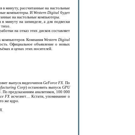
в в минуту, рассчитанные на настольные
ьные компьютеры. И
Western Digital
будет
танные на настольные компьютеры.
 в минуту на шпинделе, а для подвески
 тихо.
аботки на отказ этих дисков составляет
х компьютеров. Компания
Western Digital
ость. Официальное объявление о новых
бъёмах и ценах этих носителей.
овит выпуск видеочипов
GeForce FX
. По
facturing Corp
) остановить выпуск
GPU
5
. По предсказаниям аналитиков, 100 000
ce FX
исчезнет… Кстати, упоминание о
то же ядро.
X
.