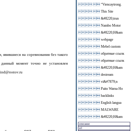
 
“Viencaytrong.
 
This Site
 
&#8220;trun
 
Nambo Motor
 
&#8220;H&am
 
webpage
 
Mebel custom
 
обратные ссылк
, явившиеся на соревнования без такого
 
обратные ссылк
а данный момент точно не установлен
 
&#8220;H&am
ind@rostov.ru
 
destream
 
vi&#7879;n
 
Paito Warna Ho
 
backlinks
 
English langua
 
MALWARE
 
&#8220;H&am