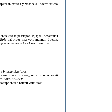
тривать файлы у человека, посетившего
ась нехилых размеров «дыра», делающая
т
Epic
работает над устранением бреши.
адельцы лицензий на
Unreal Engine
.
ра
Internet Explorer
.
тановки всех последующих исправлений
Win98/ME/2k/XP
.
 контроль над вашей машиной.