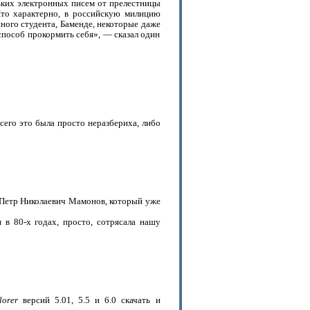
льких электронных писем от прелестницы
Что характерно, в российскую милицию
нного студента, Баменде, некоторые даже
 способ прокормить себя», — сказал один
всего это была просто неразбериха, либо
Петр Николаевич Мамонов, который уже
я в 80-х годах, просто, сотрясала нашу
lorer
версий 5.01, 5.5 и 6.0 скачать и