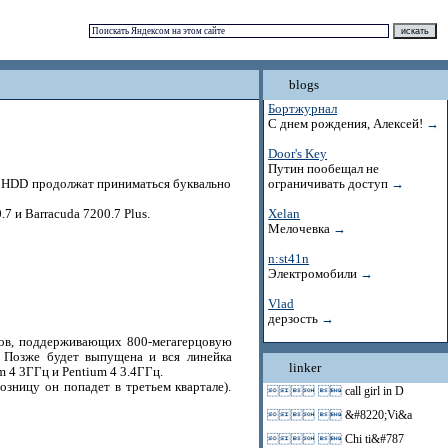
blogs
Бортжурнал
С днем рождения, Алексей!
→
Door's Key
Путин пообещал не
ти HDD продолжат приниматься буквально
ограничивать доступ
→
7 и Barracuda 7200.7 Plus.
Xelan
Мелочевка
→
n:st41n
Электромобили
→
Vlad
дерзость
→
пов, поддерживающих 800-мегагерцовую
 Позже будет выпущена и вся линейка
linker
m 4 3ГГц и Pentium 4 3.4ГГц.
озницу он попадет в третьем квартале).
 
call girl in D
 
&#8220;Vi&a
 
Chi ti&#787