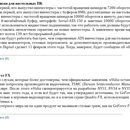
диски для настольных ПК
ервой, кто выпустил винчестеры с частотой вращения шпинделя 7200 оборото
а первой, кто выпустил винчестеры с буфером 8Mb, рассчитанные на настол
т винчестеры с частотой вращения шпинделя 10000 оборотов в минуту, рассчи
ь 8-мегабайтный буфер, интерфейс
Serial-ATA 150
и заветные 10000 оборотов
т использоваться жидкостные подшипники, так что работать они должны будут
ставлять пятилетнюю гарантию на новые винчестеры. А заявленное время нар
ляет почти 139 лет беспрерывной работы.
иски будут работать быстрее, чем современные
ATA
винчестеры для настольны
елям компьютеров, готовых переплатить за дополнительную производительн
n Digital
сделает 11 февраля этого года. Тогда, наверное, будет сообщено об о
ть [0]
rce FX
 слухам, которые более достоверны, чем официальные заявления.
nVidia
остан
ия попросила производителя видеочипов,
TSMC
(
Taiwan Semiconductor Manu
ляре. После этого
nVidia
сконцентрируется на разработке
NV31
,
NV34
и
NV3
 маю этого года, и если всё будет так, как утверждают источники, то
GeFor
только к игровым видеокартам, но и к платам серии
Quadro FX
, использующим 
ённых к
ютерного мира ни на один продукт не выливали столько грязи, как на
GeForce F
ть [0]