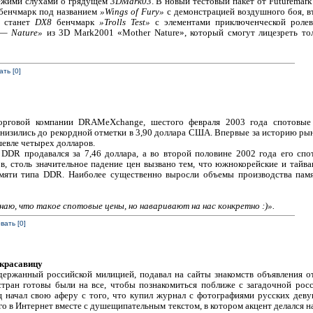
вежими слухами о грядущем
3DMark03
. В новый тестовый пакет от Futuremar
бенчмарк под названием
»Wings of Fury»
с демонстрацией воздушного боя, 
м станет
DX8
бенчмарк
»Trolls Test»
с элементами приключенческой ролев
— Nature»
из 3D Mark2001 «Mother Nature», который смогут лицезреть тол
ть [0]
орговой компании DRAMeXchange, шестого февраля 2003 года спотовые
низились до рекордной отметки в 3,90 доллара США. Впервые за историю ры
евле четырех долларов.
DDR продавался за 7,46 доллара, а во второй половине 2002 года его спо
в, столь значительное падение цен вызвано тем, что южнокорейские и тайва
мяти типа DDR. Наиболее существенно выросли объемы производства па
наю, что такое спотовые цены, но наваривают на нас конкретно :)».
ать [0]
 красавицу
держанный российской милицией, подавал на сайты знакомств объявления о
тран готовы были на все, чтобы познакомиться поближе с загадочной росс
ц начал свою аферу с того, что купил журнал с фотографиями русских дев
го в Интернет вместе с душещипательным текстом, в котором акцент делался 