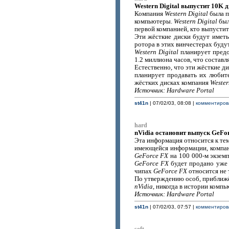
Western Digital выпустит 10K 
Компания
Western Digital
была п
компьютеры.
Western Digital
был
первой компанией, кто выпусти
Эти жёсткие диски будут имет
ротора в этих винчестерах буду
Western Digital
планирует предо
1.2 миллиона часов, что состав
Естественно, что эти жёсткие д
планирует продавать их любит
жёстких дисках компания
Wester
Источник: Hardware Portal
st41n
| 07/02/03, 08:08 |
комментирова
hard
nVidia остановит выпуск GeFo
Эта информация относится к тем
имеющейся информации, компан
GeForce FX
на 100 000-м экземп
GeForce FX
будет продано уже к
чипах
GeForce FX
относится не 
По утверждению особ, приближ
nVidia
, никогда в истории компь
Источник: Hardware Portal
st41n
| 07/02/03, 07:57 |
комментирова