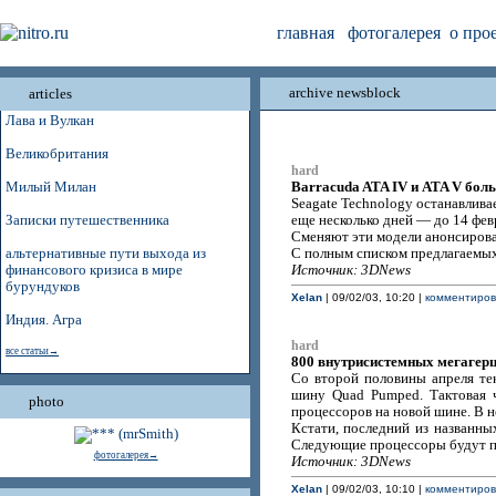
главная
фотогалерея
о про
archive newsblock
articles
Лава и Вулкан
Великобритания
hard
Barracuda ATA IV и ATA V боль
Милый Милан
Seagate Technology останавлива
Записки путешественника
еще несколько дней — до 14 фев
Сменяют эти модели анонсированн
альтернативные пути выхода из
С полным списком предлагаемых
финансового кризиса в мире
Источник: 3DNews
бурундуков
Xelan
| 09/02/03, 10:20 |
комментирова
Индия. Агра
hard
все статьи→
800 внутрисистемных мегагер
Cо второй половины апреля те
шину Quad Pumped. Тактовая 
photo
процессоров на новой шине. В не
Кстати, последний из названны
Следующие процессоры будут про
фотогалерея→
Источник: 3DNews
Xelan
| 09/02/03, 10:10 |
комментирова