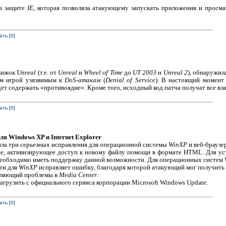
 в защите
IE
, которая позволяла атакующему запускать приложения и просма
ть [0]
движок
Unreal
(т.е. от
Unreal
и
Wheel of Time
до
UT 2003
и
Unreal 2
), обнаружил
ем игрой узязвимым к
DoS-атакам
(
Denial of Service
). В настоящий момен
ет содержать «противоядие». Кроме того, исходный код патча получат все вл
ть [0]
ля Windows XP и Internet Explorer
ила три серьезных исправления для операционной системы
WinXP
и веб-браузе
ие, активизирующее доступ к новому файлу помощи в формате HTML. Для ус
необходимо иметь поддержку данной возможности. Для операционных систем
ти для
WinXP
исправляет ошибку, благодаря которой атакующий мог получить
вляющий проблемы в
Media Center
.
агрузить с официального сервиса корпорации Microsoft Windows Update.
ть [0]