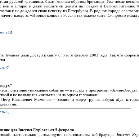
естями русской красавицы, были главным образом британцы. Уже после неско
с ней к алтарю и даже выслать ей деньги на поездку в Великобританию. 
кто так и не дождался свою невесту из Петербурга. В родном городе арестова
л ничего плохого. «В конце концов в России так тяжело жить. Он просто искал
вать [1]
что Куваеву дали доступ к сайту с пятого февраля 2003 года. Так что скорее 
ки.
ть [0]
оздух"
тоится поистинне уникальное событие — в гостях у программы
»Земля-Воздух»
квой и не появляется «живьем» ни на одном телеканале.
: Петр Николаевич Мамонов — солист и лидер группы
»Звуки Му»
, котора
едениями.
ть [0]
ение для Internet Explorer от 5 февраля
rosoft настоятельно рекомендуют пользователям веб-браузера
Internet Exp