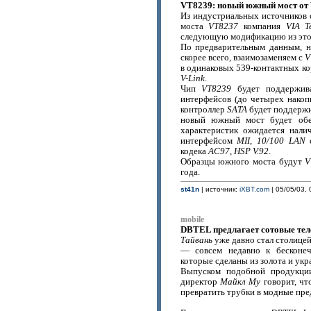
VT8239: новый южный мост от V
Из индустриальных источников с
моста
VT8237
компания
VIA T
следующую модификацию из эт
По предварительным данным, н
скорее всего, взаимозаменяем с
V
в одинаковых 539-контактных к
V-Link
.
Чип
VT8239
будет поддержив
интерфейсов (до четырех нако
контроллер
SATA
будет поддержи
новый южный мост будет об
характеристик ожидается нал
интерфейсом
MII
,
10/100 LAN
с
кодека
AC97
,
HSP V.92
.
Образцы южного моста будут
V
года.
st41n
| источник:
iXBT.com
| 05/05/03, 
mobile
DBTEL предлагает сотовые тел
Тайвань
уже давно стал столицей
— cовсем недавно к бесконеч
которые сделаны из золота и ук
Выпуском подобной продукци
директор
Майкл Му
говорит, чт
превратить трубки в модные пр