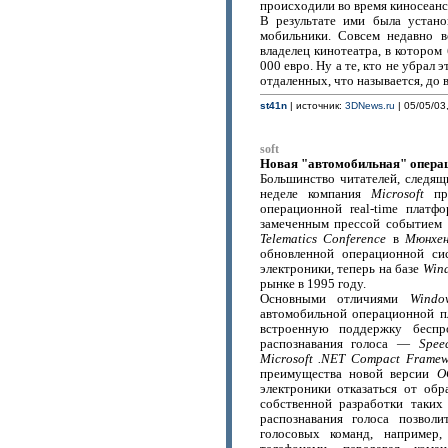
происходили во время киносеанс
В результате ими была устано
мобильники. Совсем недавно в
владелец кинотеатра, в которо
000 евро. Ну а те, кто не убрал 
отдаленных, что называется, до 
st41n
| источник:
3DNews.ru
| 05/05/03
soft
Новая "автомобильная" операци
Большинство читателей, следящ
неделе компания
Microsoft
пр
операционной real-time платф
замеченным прессой событием 
Telematics Conference
в
Мюнхен
обновленной операционной си
электроники, теперь на базе
Win
рынке в 1995 году.
Основными отличиями
Windo
автомобильной операционной п
встроенную поддержку бесп
распознавания голоса —
Spee
Microsoft .NET Compact Frame
преимущества новой версии
О
электроники отказаться от об
собственной разработки таких
распознавания голоса позвол
голосовых команд, например