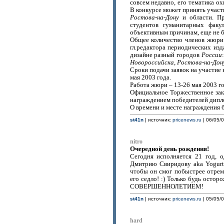
совсем недавно, его тематика 
В конкурсе может принять учас
Ростова-на-Дону
и области. Пр
студентов гуманитарных факу
объективным причинам, еще не 
Общее количество членов жюри
гл.редактора периодических изд
дизайне разный городов
России
Новороссийска
,
Ростова-на-Дон
Сроки подачи заявок на участие
мая 2003 года.
Работа жюри – 13-26 мая 2003 г
Официальное Торжественное за
награждением победителей дипло
О времени и месте награждения 
st41n
| источник:
pricenews.ru
| 06/05/0
nitro
Очередной день рождения!
Сегодня исполняется 21 год, 
Дмитрию Свиридову aka Yogurt.
чтобы он смог побыстрее отремо
его седло! :) Только будь о
СОВЕРШЕННОЛЕТИЕМ!
st41n
| источник:
pricenews.ru
| 05/05/0
hard