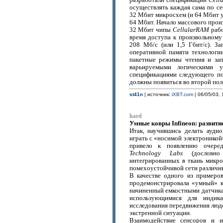
разработали спецификации
Cell
осуществлять каждая сама по с
32 Мбит микросхем (и 64 Мбит 
64 Мбит. Начало массового произ
32 Мбит чипы
CellularRAM
рабо
время доступа к произвольному
208 Мб/с (или 1,5 Гбит/с). З
оперативной памяти технологи
пакетные режимы чтения и за
варьируемыми логическими 
спецификациями следующего п
должны появиться во второй пол
st41n
| источник:
iXBT.com
| 06/05/03, 
hard
Умные ковры Infineon: развити
Итак, научившись делать ауди
играть с «носимой электроникой
привело к появлению очере
Technology Labs
(дословно 
интегрированных в ткань микр
помехоустойчивой сети различны
В качестве одного из примеро
продемонстрировала «умный» к
начиненный емкостными датчика
использующимися для индик
исследования передвижения люде
экстренной ситуации.
Взаимодействие сенсоров и 