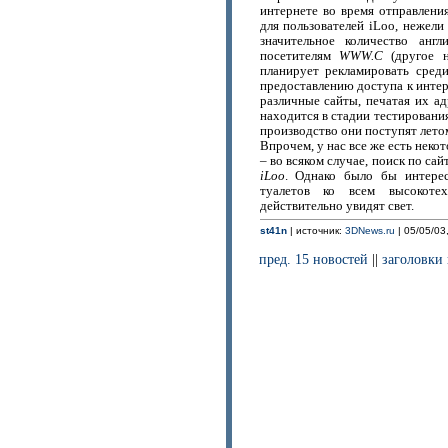
интернете во время отправлени
для пользователей iLoo, нежели
значительное количество анг
посетителям
WWW.C
(другое н
планирует рекламировать сред
предоставлению доступа к интер
различные сайты, печатая их ад
находится в стадии тестирования
производство они поступят летом
Впрочем, у нас все же есть нек
– во всяком случае, поиск по са
iLoo
. Однако было бы интерес
туалетов ко всем высокоте
действительно увидят свет.
st41n
| источник:
3DNews.ru
| 05/05/03
пред. 15 новостей
||
заголовки