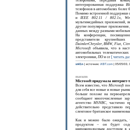
телефонами, передавая ком
интегрированная поддержка
Bl
телефонов в автомобилях более 
Помимо встроенной поддержки 
и
IEEE 802.11 / 802.1x
,
Wi
мультимедийных приложений, в
другие популярные приложения 
данных между разными мобильны
На конференции, посвященн
представители крупнейших
DaimlerChrysler
,
BMW
,
Fiat
,
Cit
Microsoft
объявила, что в наст
автомобильных телематических
электроники,
ПО
и се
[ читать дале
st41n
| источник:
iXBT.com
| 05/05/03, 
marazm
Microsoft придумала интернет-
Всем известно, что
Microsoft
пос
для себя все новые и новые рын
больше похоже на первоапрель
сообщают многочисленные зар
агентство
MSNBC
, частично 
действительно представило п
сленговое британское наименован
Как и можно было ожидать,
продуктом – он будет сод
широкополосным доступом в и