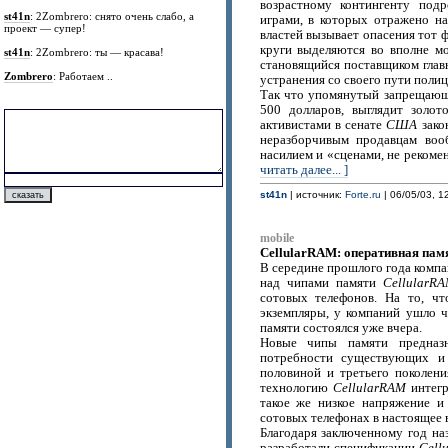
возрастному контингенту подр
st41n
: 2Zombrero: снято очень слабо, а
играми, в которых отражено на
проект — супер!
властей вызывает опасения тот 
круги выделяются во вполне м
st41n
: 2Zombrero: ты — красава!
становящийся поставщиком глав
Zombrero
: Работаем ..
устранения со своего пути поли
Так что упомянутый запрещающ
500 долларов, выглядит золо
активистами в сенате
США
зако
неразборчивым продавцам воо
насилием и «сценами, не реком
читать далее... ]
st41n
| источник:
Forte.ru
| 06/05/03, 1
mobile
CellularRAM: оперативная пам
В середине прошлого года комп
над чипами памяти
CellularR
сотовых телефонов. На то, ч
экземпляры, у компаний ушло 
памяти состоялся уже вчера.
Новые чипы памяти предназн
потребности существующих и
половиной и третьего поколен
технологию
CellularRAM
интегр
такое же низкое напряжение и
сотовых телефонах в настоящее 
Благодаря заключенному год на