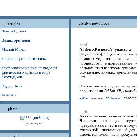
archive newsblock
articles
Лава и Вулкан
Великобритания
hard
Athlon XP в новой "упаковке"
Милый Милан
По данным французских источник
Записки путешественника
немного модифицированные п
процессоры, маркированные 
альтернативные пути выхода из
обновленным корпусом для само
финансового кризиса в мире
сожалению, никаких дополнител
бурундуков
нет.
Индия. Агра
Это как раз тот случай, когда л
обычный чип
Athlon XP
,
»новый»
все статьи→
st41n
| источник:
3DNews.ru
| 07/05/03
photo
hard
Китай – новый технологический
Японская ассоциация индус
фотогалерея→
предсказывают, что в этом году
атипичной пневмонии, буде
высокотехнологичных продуктов