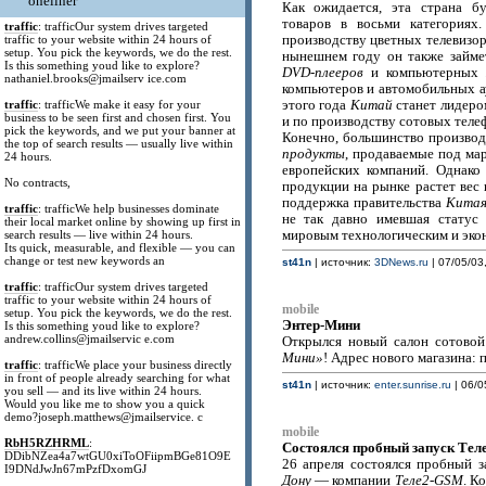
oneliner
Как ожидается, эта страна б
товаров в восьми категория
traffic
: trafficOur system drives targeted
traffic to your website within 24 hours of
производству цветных телевизоро
setup. You pick the keywords, we do the rest.
нынешнем году он также займе
Is this something youd like to explore?
DVD-плееров
и компьютерных
nathaniel.brooks@jmailserv ice.com
компьютеров и автомобильных 
traffic
: trafficWe make it easy for your
этого года
Китай
станет лидеро
business to be seen first and chosen first. You
и по производству сотовых телеф
pick the keywords, and we put your banner at
Конечно, большинство произво
the top of search results — usually live within
продукты
, продаваемые под ма
24 hours.
европейских компаний. Однако
No contracts,
продукции на рынке растет вес 
поддержка правительства
Кита
traffic
: trafficWe help businesses dominate
не так давно имевшая статус
their local market online by showing up first in
search results — live within 24 hours.
мировым технологическим и эк
Its quick, measurable, and flexible — you can
change or test new keywords an
st41n
| источник:
3DNews.ru
| 07/05/03,
traffic
: trafficOur system drives targeted
traffic to your website within 24 hours of
mobile
setup. You pick the keywords, we do the rest.
Энтер-Мини
Is this something youd like to explore?
andrew.collins@jmailservic e.com
Открылся новый салон сотовой
Мини»
! Адрес нового магазина: 
traffic
: trafficWe place your business directly
in front of people already searching for what
st41n
| источник:
enter.sunrise.ru
| 06/0
you sell — and its live within 24 hours.
Would you like me to show you a quick
demo?joseph.matthews@jmailservice. c
mobile
RbH5RZHRML
:
Состоялся пробный запуск Тел
DDibNZea4a7wtGU0xiToOFiipmBGe81O9E
26 апреля состоялся пробный з
I9DNdJwJn67mPzfDxomGJ
Дону
— компании
Теле2-GSM
. К