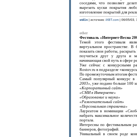
соседями, что позволяет дел
вырезать куски покрытия люб
изготовление покрытий для рек
st41n
| источник:
iXBT.com
| 06/05/03, 
other
Фестиваль «Интернет-Весна 20
Темой этого фестиваля явл
виртуальном пространстве. В
показать свои работы, раскрыть 
поучиться друг у друга и ма
начинающая свой путь в сфере 
Уже сейчас с конкурсными ра
Rostov.ru в подразделе «конкурс
По промежуточным итогам фести
Самый популярный конкурс в
2003»
, уже подано больше 100 
«Корпоративный сайт»
«СМИ в Интернете»
«Образование и наука»
«Развлекательный сайт»
«Персональная страничка»
Лауреатом в номинации
«Своб
набрать максимальное количест
портала.
Интересны по фестивальным раб
баннеров, фотографий.
Уникальный в своем роде кон