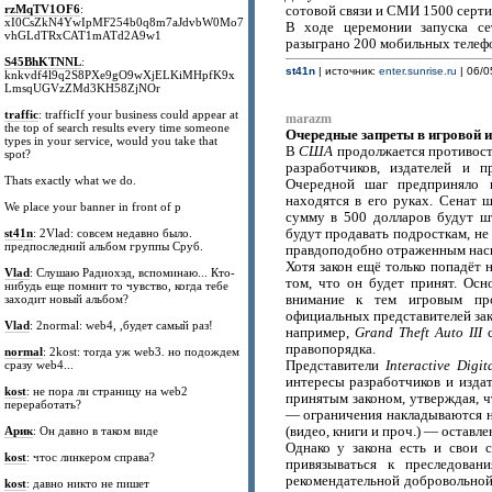
rzMqTV1OF6
:
сотовой связи и СМИ 1500 серти
xI0CsZkN4YwIpMF254b0q8m7aJdvbW0Mo7
В ходе церемонии запуска се
vhGLdTRxCAT1mATd2A9w1
разыграно 200 мобильных теле
S45BhKTNNL
:
st41n
| источник:
enter.sunrise.ru
| 06/0
knkvdf4l9q2S8PXe9gO9wXjELKiMHpfK9x
LmsqUGVzZMd3KH58ZjNOr
traffic
: trafficIf your business could appear at
marazm
the top of search results every time someone
Очередные запреты в игровой 
types in your service, would you take that
В
США
продолжается противост
spot?
разработчиков, издателей и 
Thats exactly what we do.
Очередной шаг предприняло г
находятся в его руках. Сенат 
We place your banner in front of p
сумму в 500 долларов будут ш
st41n
: 2Vlad: совсем недавно было.
будут продавать подросткам, не
предпоследний альбом группы Сруб.
правдоподобно отраженным нас
Хотя закон ещё только попадёт 
Vlad
: Слушаю Радиохэд, вспоминаю... Кто-
том, что он будет принят. Осн
нибудь еще помнит то чувство, когда тебе
заходит новый альбом?
внимание к тем игровым про
официальных представителей зако
Vlad
: 2normal: web4, ,будет самый раз!
например,
Grand Theft Auto III
с
правопорядка.
normal
: 2kost: тогда уж web3. но подождем
сразу web4...
Представители
Interactive Digi
интересы разработчиков и изда
kost
: не пора ли страницу на web2
принятым законом, утверждая, 
переработать?
— ограничения накладываются н
Арик
: Он давно в таком виде
(видео, книги и проч.) — оставл
Однако у закона есть и свои 
kost
: чтос линкером справа?
привязываться к преследован
рекомендательной добровольно
kost
: давно никто не пишет