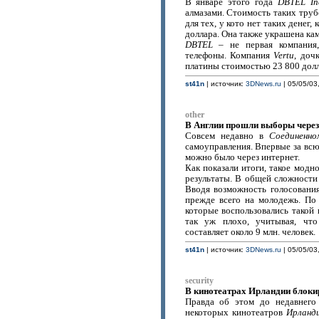
В январе этого года
DBTEL In
алмазами. Стоимость таких труб
для тех, у кото нет таких денег
доллара. Она также украшена кам
DBTEL
– не первая компания,
телефоны. Компания
Vertu
, доч
платины стоимостью 23 800 долл
st41n
| источник:
3DNews.ru
| 05/05/03
other
В Англии прошли выборы через
Совсем недавно в
Соединенно
самоуправления. Впервые за всю
можно было через интернет.
Как показали итоги, такое модн
результаты. В общей сложности 
Вводя возможность голосования
прежде всего на молодежь. По
которые воспользовались такой
так уж плохо, учитывая, что
составляет около 9 млн. человек.
st41n
| источник:
3DNews.ru
| 05/05/03
security
В кинотеатрах Ирландии блоки
Правда об этом до недавнего 
некоторых кинотеатров
Ирланд