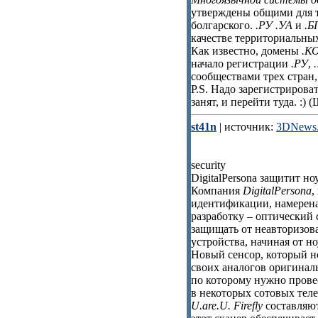
утверждены общими для т
болгарского.
.РУ
.УА
и
.Б
качестве территориальны
Как известно, домены
.К
начало регистрации
.РУ
,
сообществами трех стран
P.S. Надо зарегистриров
занят, и перейти туда. :
st41n
| источник:
3DNews.
security
DigitalPersona защитит н
Компания
DigitalPersona
,
идентификации, намерена
разработку – оптический 
защищать от неавторизов
устройства, начиная от н
Новый сенсор, который н
своих аналогов оригинал
по которому нужно прове
в некоторых сотовых теле
U.are.U. Firefly
составляют