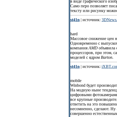
в виде графического изоб
Само перо позволяет писа
тексту или рисунку можн
st41n
| источник:
3DNews.
hard
Массовое снижение цен 
Одновременно с выпуско
компания
AMD
объявила 
процессоров, при этом, с
моделей с ядром
Barton
.
st41n
| источник:
iXBT.co
mobile
Winbond будет производи
На модную ныне тенденц
цифровыми фотокамерами 
все крупные производител
ответить на это повышен
несомненно, сделают. Ну 
совершенно естественным