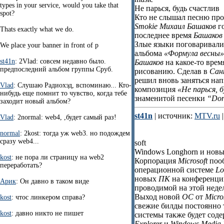
types in your service, would you take that
Не парься, будь счастлив
spot?
Кто не слышал песню пр
Smokie Михаил Башаков
го
Thats exactly what we do.
последнее время
Башаков
Злые языки поговаривали,
We place your banner in front of p
альбома
«Формула весны»
st41n
: 2Vlad: совсем недавно было.
Башаков
на какое-то врем
предпоследний альбом группы Сруб.
рисованию. Сделав в
Сан
решил вновь заняться нап
Vlad
: Слушаю Радиохэд, вспоминаю... Кто-
композиция
«Не парься, 
нибудь еще помнит то чувство, когда тебе
знаменитой песенки
“Don
заходит новый альбом?
st41n
| источник:
MTV.ru
|
Vlad
: 2normal: web4, ,будет самый раз!
normal
: 2kost: тогда уж web3. но подождем
сразу web4...
soft
Windows Longhorn и новые
kost
: не пора ли страницу на web2
Корпорация
Microsoft
пооб
переработать?
операционной системе
Lo
новых
ПК
на конференц
Арик
: Он давно в таком виде
проводимой на этой неде
Выход новой
ОС
от
Micro
kost
: чтос линкером справа?
свежие билды постоянно т
kost
: давно никто не пишет
системы также будет сод
Explorer
и
Windows Media 