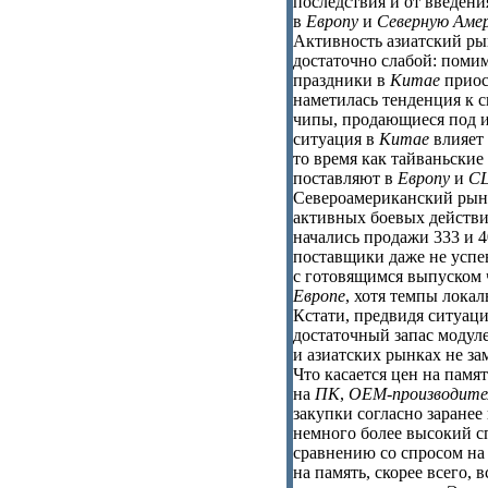
последствия и от введен
в
Европу
и
Северную Аме
Активность азиатский ры
достаточно слабой: поми
праздники в
Китае
приос
наметилась тенденция к с
чипы, продающиеся под 
ситуация в
Китае
влияет
то время как тайваньски
поставляют в
Европу
и
С
Североамериканский рыно
активных боевых действ
начались продажи 333 и 
поставщики даже не успе
с готовящимся выпуском
Европе
, хотя темпы лока
Кстати, предвидя ситуац
достаточный запас модуле
и азиатских рынках не за
Что касается цен на памя
на
ПК
,
OEM-производите
закупки согласно заране
немного более высокий с
сравнению со спросом н
на память, скорее всего, 