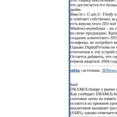
этот сканер обеспечивает
что достигается его бол
дюйм.
Вместе с
U.are.U. Firefly
п
и отвечает собственно за
есть версия этого
ПО под
Windows-ноутбуках
– на 
на свою продукцию. Кроме
создание клиентского
ПО
телефоны, не потребует м
Однако
DigitalPersona
не 
отпечатков в эти устройс
Остается добавить, что 
первом квартале 2004 года
st41n
| источник:
3DNews.
hard
DRAMeXchange о рынке па
Как сообщает
DRAMeXcha
спотовые цены на память
остаются на прежнем уро
аналитиков вызывает ра
(
SARS
), однако отмечаетс