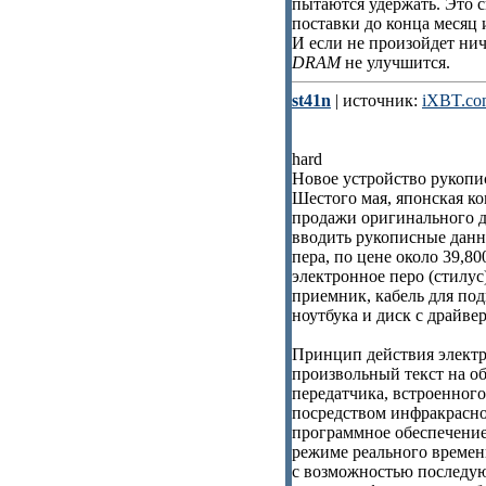
пытаются удержать. Это с
поставки до конца месяц 
И если не произойдет нич
DRAM
не улучшится.
st41n
| источник:
iXBT.co
hard
Новое устройство рукопи
Шестого мая, японская к
продажи оригинального д
вводить рукописные дан
пера, по цене около 39,8
электронное перо (стилус
приемник, кабель для по
ноутбука и диск с драйве
Принцип действия электр
произвольный текст на о
передатчика, встроенного
посредством инфракрасно
программное обеспечение
режиме реального времен
с возможностью последую