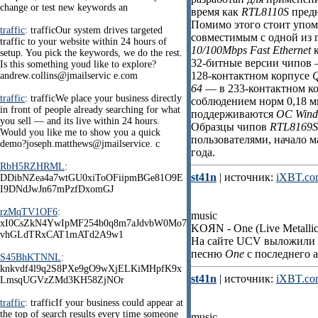
change or test new keywords an
время как
RTL8110S
предн
Помимо этого стоит упом
traffic
: trafficOur system drives targeted
совместимым с одной из
traffic to your website within 24 hours of
10/100Mbps Fast Ethernet
к
setup. You pick the keywords, we do the rest.
32-битные версии чипов
Is this something youd like to explore?
128-контактном корпусе
andrew.collins@jmailservic e.com
64
— в 233-контактном к
traffic
: trafficWe place your business directly
соблюдением норм 0,18 м
in front of people already searching for what
поддерживаются
ОС Wind
you sell — and its live within 24 hours.
Образцы чипов
RTL8169S
Would you like me to show you a quick
пользователями, начало 
demo?joseph.matthews@jmailservice. c
года.
RbH5RZHRML
:
st41n
| источник:
iXBT.co
DDibNZea4a7wtGU0xiToOFiipmBGe81O9E
I9DNdJwJn67mPzfDxomGJ
rzMqTV1OF6
:
music
xI0CsZkN4YwIpMF254b0q8m7aJdvbW0Mo7
KOЯN - One (Live Metall
vhGLdTRxCAT1mATd2A9w1
На сайте UCV выложили
песню
One
с последнего а
S45BhKTNNL
:
knkvdf4l9q2S8PXe9gO9wXjELKiMHpfK9x
st41n
| источник:
iXBT.co
LmsqUGVzZMd3KH58ZjNOr
traffic
: trafficIf your business could appear at
the top of search results every time someone
music