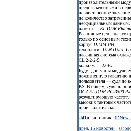
производительными моду
предназначенными в перву
первостепенное значение
не количество затраченны
неофициальным данным, 
памяти —
EL DDR Platinu
Розничные цены на эту п
только по основным техн
корпус
DIMM 184
;
технология
ULN
(
Ultra L
пассивная система охлаж
CL 2-2-2-5;
вольтаж — 2.6В.
Будут доступны модули е
пожизненную гарантию и 
пользователя — судя по в
P.S. В общем, судя по оп
OCZ EL DDR PC-3500 Plat
результирующую частоту 
высоких тактовых частота
производительна.
st41n
| источник:
3DNews.
пред. 15 новостей
||
загол