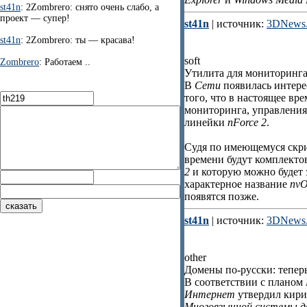
st41n
: 2Zombrero: снято очень слабо, а
проект — супер!
st41n
| источник:
3DNews.
st41n
: 2Zombrero: ты — красава!
soft
Zombrero
: Работаем ..
Утилита для мониторинга 
В
Сети
появилась интере
того, что в настоящее вр
мониторинга, управления 
линейки
nForce 2
.
Судя по имеющемуся скрин
времени будут комплекто
2
и которую можно будет 
характерное название
nvO
появятся позже.
st41n
| источник:
3DNews.
other
Домены по-русски: тепер
В соответствии с планом
Интернет
утвердил кири
Многоязычной системы д