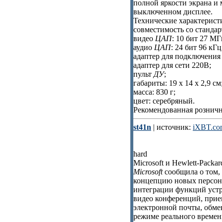
полной яркости экрана и 
выключенном дисплее.
Технические характерис
совместимость со станда
видео
ЦАП
: 10 бит 27 МГ
аудио
ЦАП
: 24 бит 96 кГц
адаптер для подключения 
адаптер для сети 220В;
пульт
ДУ
;
габариты: 19 x 14 x 2,9 см
масса: 830 г;
цвет: серебряный.
Рекомендованная рознич
st41n
| источник:
iXBT.co
hard
Microsoft и Hewlett-Pack
Microsoft
сообщила о том, 
концепцию новых персон
интеграции функций устр
видео конференций, при
электронной почты, обме
режиме реального времен