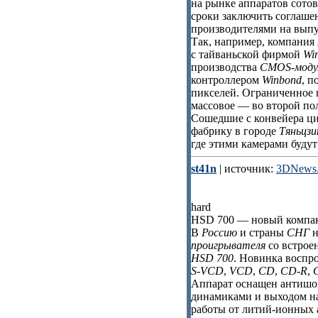
на рынке аппаратов сотов
сроки заключить соглаше
производителями на выпу
Так, например, компания
с тайваньской фирмой
Win
производства
CMOS-моду
контроллером
Winbond
, 
пикселей. Ограниченное п
массовое — во второй по
Сошедшие с конвейера ц
фабрику в городе
Тяньцзи
где этими камерами буду
st41n
| источник:
3DNews.
hard
HSD 700 — новый компак
В
Россию
и страны
СНГ
н
проигрывателя
со встро
HSD 700
. Новинка воспр
S-VCD
,
VCD
,
CD
,
CD-R
,
Аппарат оснащен антишок
динамиками и выходом на
работы от литий-ионных а