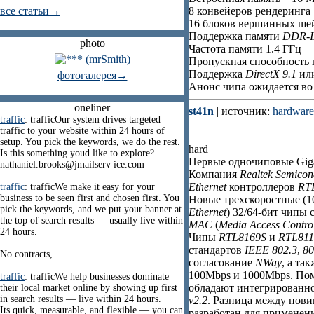
все статьи→
8 конвейеров рендеринга
16 блоков вершинных ше
Поддержка памяти
DDR-I
photo
Частота памяти 1.4 ГГц
Пропускная способность п
Поддержка
DirectX 9.1
ил
фотогалерея→
Анонс чипа ожидается во
oneliner
st41n
| источник:
hardware
traffic
: trafficOur system drives targeted
traffic to your website within 24 hours of
setup. You pick the keywords, we do the rest.
hard
Is this something youd like to explore?
Первые одночиповые Gigab
nathaniel.brooks@jmailserv ice.com
Компания
Realtek Semicon
Ethernet
контроллеров
RT
traffic
: trafficWe make it easy for your
business to be seen first and chosen first. You
Новые трехскоростные (10/
pick the keywords, and we put your banner at
Ethernet
) 32/64-бит чипы
the top of search results — usually live within
MAC
(
Media Access Control
24 hours.
Чипы
RTL8169S
и
RTL811
стандартов
IEEE 802.3
,
80
No contracts,
согласование
NWay
, а та
100Mbps и 1000Mbps. По
traffic
: trafficWe help businesses dominate
обладают интегрированн
their local market online by showing up first
in search results — live within 24 hours.
v2.2
. Разница между нови
Its quick, measurable, and flexible — you can
разработан для применени