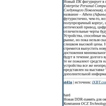
Новый
ПК
фигурирует в 
Enterprise Personal Com
Следующего Поколения)
, 
название –
Athens (Афины
футуристично, чем-то, в
полупрозрачный корпус,
оптический привод, цифр
отличительные черты буд
Устройства, способные в
рынке, но пока нельзя ска
слишком высокой цены. На
стремится выпустить но
достижения минимального
будут в течение долгого 
те не пожалеют средств 
устройства все же неопре
представлен на выставке
дополнительной информа
st41n
| источник:
iXBT.co
hard
Новая DDR-память для ов
Компания
OCZ Technolog