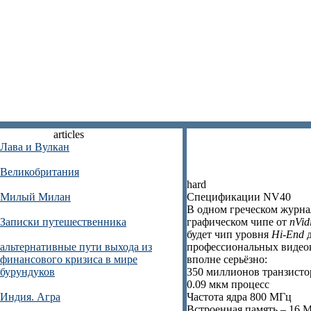
articles
Лава и Вулкан
Великобритания
hard
Милый Милан
Спецификации NV40
В одном греческом журна
Записки путешественника
графическом чипе от
nVid
будет чип уровня
Hi-End
д
альтернативные пути выхода из
профессиональных видеок
финансового кризиса в мире
вполне серьёзно:
бурундуков
350 миллионов транзисто
0.09 мкм процесс
Индия. Агра
Частота ядра 800 МГц
Встроенная память – 16