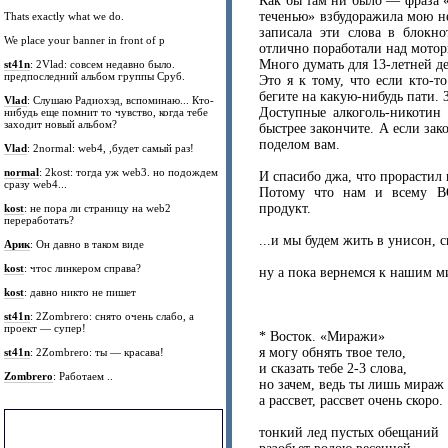
Как бы там ни было — фраза 
теченью» взбудоражила мою н
Thats exactly what we do.
записала эти слова в блокно
We place your banner in front of p
отлично поработали над мото
Много думать для 13-летней д
st41n
: 2Vlad: совсем недавно было.
предпоследний альбом группы Сруб.
Это я к тому, что если кто-т
бегите на какую-нибудь пати. З
Vlad
: Слушаю Радиохэд, вспоминаю... Кто-
Доступные алкоголь-никотин 
нибудь еще помнит то чувство, когда тебе
заходит новый альбом?
быстрее закончите. А если зако
поделом вам.
Vlad
: 2normal: web4, ,будет самый раз!
normal
: 2kost: тогда уж web3. но подождем
И спасибо джа, что прорастил 
сразу web4...
Потому что нам и всему В
продукт.
kost
: не пора ли страницу на web2
переработать?
...и мы будем жить в унисон, 
Арик
: Он давно в таком виде
kost
: чтос линкером справа?
ну а пока вернемся к нашим м
kost
: давно никто не пишет
st41n
: 2Zombrero: снято очень слабо, а
проект — супер!
* Восток. «Миражи»
я могу обнять твое тело,
st41n
: 2Zombrero: ты — красава!
и сказать тебе 2-3 слова,
Zombrero
: Работаем ..
но зачем, ведь ты лишь мираж
а рассвет, рассвет очень скоро.
тонкий лед пустых обещаний