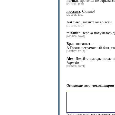
normal
: прочитал не отрываясь
[21/11/06, 15:50]
люсьена
: Сильно!
[21/11/06, 17:11]
Kathleen
: талант! он во всем.
[21/11/06, 21:13]
mrSmith
: терпко получилось :
[08/12/06, 16:08]
Врач-психопат
: .
А Гоголь неграмотный был, сжё
[16/01/07, 17:18]
Alex
: Делайте выводы после 
*правда
[26/07/08, 00:24]
Оставьте свои комментарии 
Если хотите дать ссылку, пишите полно