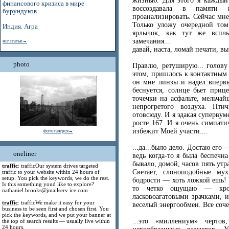
жизнью. Для этого я каждый д
финансового кризиса в мире
воссоздавала в памяти 
бурундуков
проанализировать. Сейчас мне
Только уложу очередной том
Индия. Агра
ярлычок, как тут же всплы
замечания...
все статьи→
давай, наста, ломай печати, в
photo
Правлю, ретуширую... голову
этом, пришлось к контактным 
он мне линзы и надел впервы
беснуется, солнце бьет при
точечки на асфальте, мельча
непрогретого воздуха. Пт
отовсюду. И я эдакая суперву
росте 167. И я очень симпати
избежит Моей участи....
фотогалерея→
...да...было дело. Достаю его 
oneliner
ведь когда-то я была беспечна
бывало, домой, часов пять утра
traffic
: trafficOur system drives targeted
Светает, слоноподобные мух
traffic to your website within 24 hours of
setup. You pick the keywords, we do the rest.
бодрости — хоть ложкой ешь! 
Is this something youd like to explore?
то четко ощущаю — кров
nathaniel.brooks@jmailserv ice.com
ласковоагатовыми зрачками, 
traffic
: trafficWe make it easy for your
веселый энергообмен. Все соче
business to be seen first and chosen first. You
pick the keywords, and we put your banner at
...это «миллениум» черт
the top of search results — usually live within
24 hours.