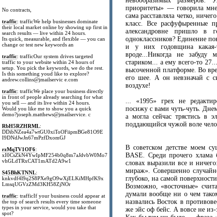
невообразимых размеров. У
приоритеты» — говорила мне 
No contracts,
сама расставляла четко, ниче
traffic
: trafficWe help businesses dominate
класс. Все расфуфыренные 
their local market online by showing up first in
александровне пришло в 
search results — live within 24 hours.
одноклассников? Единение пок
Its quick, measurable, and flexible — you can
change or test new keywords an
и у них годовщина какая-
вроде...Никогда не забуду
traffic
: trafficOur system drives targeted
стариком... а ему всего-то 27.
traffic to your website within 24 hours of
setup. You pick the keywords, we do the rest.
высоченной платформе. Во вре
Is this something youd like to explore?
его шее. А он невзначай с с
andrew.collins@jmailservic e.com
воздухе!
traffic
: trafficWe place your business directly
in front of people already searching for what
... «1995» грех не редактиро
you sell — and its live within 24 hours.
посижу с вами чуть-чуть. Дне
Would you like me to show you a quick
demo?joseph.matthews@jmailservice. c
а могла сейчас трястись в э
поддающийся чужой воле человек
RbH5RZHRML
:
DDibNZea4a7wtGU0xiToOFiipmBGe81O9E
I9DNdJwJn67mPzfDxomGJ
В советском детстве моем 
rzMqTV1OF6
:
BASE. Среди прочего хлама 
xI0CsZkN4YwIpMF254b0q8m7aJdvbW0Mo7
vhGLdTRxCAT1mATd2A9w1
словах выразили все и ничег
мираж». Совершенно случайно
S45BhKTNNL
:
глубоко, на самой поверхности
knkvdf4l9q2S8PXe9gO9wXjELKiMHpfK9x
LmsqUGVzZMd3KH58ZjNOr
Возможно, «восточные» счита
думали вообще ни о чем тако
traffic
: trafficIf your business could appear at
назвались Восток в противов
the top of search results every time someone
types in your service, would you take that
же эйс оф бейс. А вовсе не и
spot?