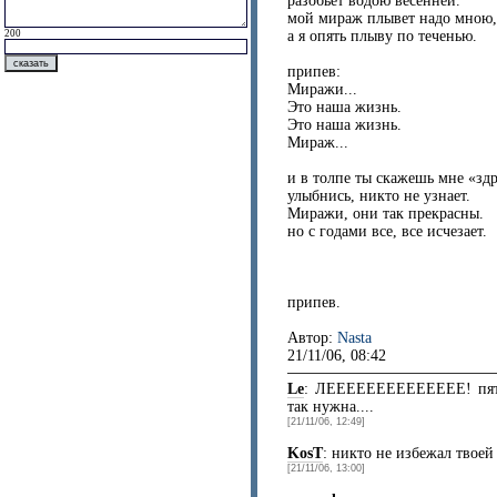
разобьет водою весенней.
мой мираж плывет надо мною
а я опять плыву по теченью.
200
припев:
Миражи...
Это наша жизнь.
Это наша жизнь.
Мираж...
и в толпе ты скажешь мне «зд
улыбнись, никто не узнает.
Миражи, они так прекрасны.
но с годами все, все исчезает.
припев.
Автор:
Nasta
21/11/06, 08:42
Le
: ЛЕЕЕЕЕЕЕЕЕЕЕЕЕЕ! пять
так нужна....
[21/11/06, 12:49]
KosT
: никто не избежал твоей 
[21/11/06, 13:00]