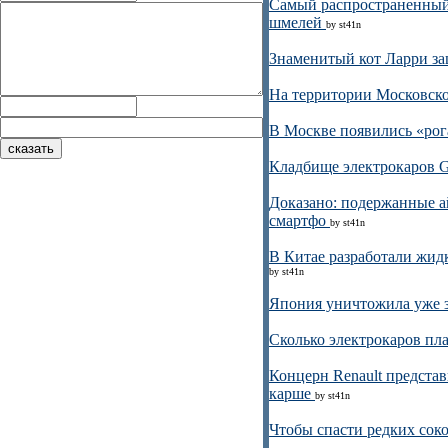
Самый распространенный 
шмелей
by st41n
Знаменитый кот Ларри за
На территории Московско
В Москве появились «рог
Кладбище электрокаров G
Доказано: подержанные а
смартфо
by st41n
В Китае разработали жидк
by st41n
Япония уничтожила уже 
Сколько электрокаров пл
Концерн Renault предста
карше
by st41n
Чтобы спасти редких сок