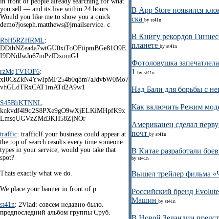
in front of people already searching for what
you sell — and its live within 24 hours.
В App Store появился кл
Would you like me to show you a quick
ска
by st41n
demo?joseph.matthews@jmailservice. c
В Книгу рекордов Гинне
RbH5RZHRML
:
планете
by st41n
DDibNZea4a7wtGU0xiToOFiipmBGe81O9E
I9DNdJwJn67mPzfDxomGJ
Фотоловушка запечатлела
1
rzMqTV1OF6
:
by st41n
xI0CsZkN4YwIpMF254b0q8m7aJdvbW0Mo7
vhGLdTRxCAT1mATd2A9w1
Над Бали для борьбы с н
S45BhKTNNL
:
Как включить Режим моде
knkvdf4l9q2S8PXe9gO9wXjELKiMHpfK9x
LmsqUGVzZMd3KH58ZjNOr
Американец сделал перву
почт
traffic
: trafficIf your business could appear at
by st41n
the top of search results every time someone
types in your service, would you take that
В Китае разработали боев
spot?
by st41n
Thats exactly what we do.
Вышел трейлер фильма «Ч
We place your banner in front of p
Российский бренд Evolut
Машин
by st41n
st41n
: 2Vlad: совсем недавно было.
предпоследний альбом группы Сруб.
В Новой Зеландии предст