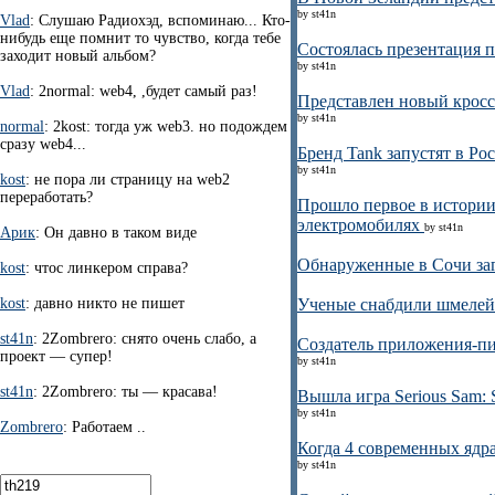
by st41n
Vlad
: Слушаю Радиохэд, вспоминаю... Кто-
нибудь еще помнит то чувство, когда тебе
Состоялась презентация п
заходит новый альбом?
by st41n
Vlad
: 2normal: web4, ,будет самый раз!
Представлен новый кроссо
by st41n
normal
: 2kost: тогда уж web3. но подождем
сразу web4...
Бренд Tank запустят в Ро
by st41n
kost
: не пора ли страницу на web2
переработать?
Прошло первое в истории
электромобилях
by st41n
Арик
: Он давно в таком виде
Обнаруженные в Сочи з
kost
: чтос линкером справа?
kost
: давно никто не пишет
Ученые снабдили шмеле
st41n
: 2Zombrero: снято очень слабо, а
Создатель приложения-пив
проект — супер!
by st41n
st41n
: 2Zombrero: ты — красава!
Вышла игра Serious Sam: 
by st41n
Zombrero
: Работаем ..
Когда 4 современных ядра
by st41n