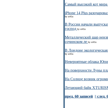
Самый высокий кот мир
iPhone 14 Plus разочарова
by st41n
В России начали выпуска
господ
by st41n
Металлический шар неиз
сочинском ле
by st41n
В Лондоне экологическая 
by st41n
Невероятные облака Юпи
На поверхности Луны пл
На Солнце возник огром
Летающий байк XTURISMO
пред. 60 записей
||
след. 