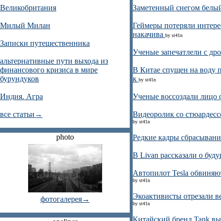
Великобритания
Заметенный снегом белый
Милый Милан
Геймеры потеряли интере
накачива
by st41n
Записки путешественника
Ученые запечатлели с др
альтернативные пути выхода из
финансового кризиса в мире
В Китае спущен на воду 
бурундуков
к
by st41n
Индия. Агра
Ученые воссоздали лицо 
все статьи→
Видеоролик со стюардессо
by st41n
photo
Редкие кадры сбрасывани
В Livan рассказали о бу
Автопилот Tesla обвиняют
by st41n
Экоактивисты отрезали в
фотогалерея→
by st41n
Китайский бренд Tank в