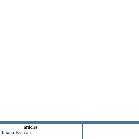
articles
Лава и Вулкан