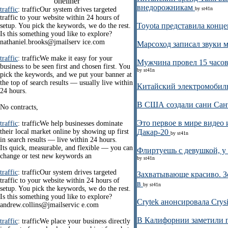
oneliner
внедорожникам
traffic
: trafficOur system drives targeted
by st41n
traffic to your website within 24 hours of
Toyota представила конце
setup. You pick the keywords, we do the rest.
Is this something youd like to explore?
nathaniel.brooks@jmailserv ice.com
Марсоход записал звуки 
traffic
: trafficWe make it easy for your
Мужчина провел 15 часов 
business to be seen first and chosen first. You
by st41n
pick the keywords, and we put your banner at
the top of search results — usually live within
Китайский электромобиль
24 hours.
В США создали сани Сан
No contracts,
Это первое в мире видео
traffic
: trafficWe help businesses dominate
their local market online by showing up first
Дакар-20
by st41n
in search results — live within 24 hours.
Its quick, measurable, and flexible — you can
Флиртуешь с девушкой, у 
change or test new keywords an
by st41n
traffic
: trafficOur system drives targeted
Захватывающе красиво. З
traffic to your website within 24 hours of
в
by st41n
setup. You pick the keywords, we do the rest.
Is this something youd like to explore?
Crytek анонсировала Crys
andrew.collins@jmailservic e.com
В Калифорнии заметили п
traffic
: trafficWe place your business directly