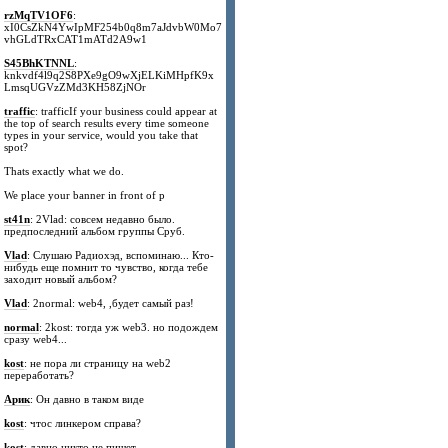
rzMqTV1OF6
:
xI0CsZkN4YwIpMF254b0q8m7aJdvbW0Mo7
vhGLdTRxCAT1mATd2A9w1
S45BhKTNNL
:
knkvdf4l9q2S8PXe9gO9wXjELKiMHpfK9x
LmsqUGVzZMd3KH58ZjNOr
traffic
: trafficIf your business could appear at
the top of search results every time someone
types in your service, would you take that
spot?
Thats exactly what we do.
We place your banner in front of p
st41n
: 2Vlad: совсем недавно было.
предпоследний альбом группы Сруб.
Vlad
: Слушаю Радиохэд, вспоминаю... Кто-
нибудь еще помнит то чувство, когда тебе
заходит новый альбом?
Vlad
: 2normal: web4, ,будет самый раз!
normal
: 2kost: тогда уж web3. но подождем
сразу web4...
kost
: не пора ли страницу на web2
переработать?
Арик
: Он давно в таком виде
kost
: чтос линкером справа?
kost
: давно никто не пишет