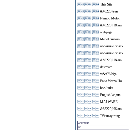
 
This Site
 
&#8220;trun
 
Nambo Motor
 
&#8220;H&am
 
webpage
 
Mebel custom
 
обратные ссылк
 
обратные ссылк
 
&#8220;H&am
 
destream
 
vi&#7879;n
 
Paito Warna Ho
 
backlinks
 
English langua
 
MALWARE
 
&#8220;H&am
 
“Viencaytrong.