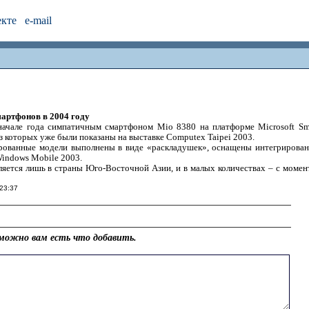
екте
e-mail
артфонов в 2004 году
начале года симпатичным смартфоном Mio 8380 на платформе Microsoft Sm
з которых уже были показаны на выставке Computex Taipei 2003.
рованные модели выполнены в виде «раскладушек», оснащены интегрирова
Windows Mobile 2003.
ляется лишь в страны Юго-Восточной Азии, и в малых количествах – с момен
 23:37
можно вам есть что добавить.