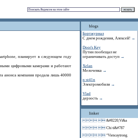
blogs
Бортжурнал
С днем рождения, Алексей!
→
Door's Key
Путин пообещал не
artphone, планирует в следующем году
ограничивать доступ
→
нными цифровыми камерами и работают
Xelan
Мелочевка
→
та анонса компания продала лишь 40000
n:st41n
Электромобили
→
Vlad
дерзость
→
linker
 
&#8220;Vi&a
 
Chi ti&#787
 
“Viencaytrong.