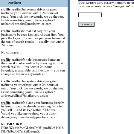
oneliner
Если хотите дать ссылку, пишите полн
Если заключить слово в *звёздочки*, 
traffic
: trafficOur system drives targeted
traffic to your website within 24 hours of
setup. You pick the keywords, we do the rest.
Is this something youd like to explore?
nathaniel.brooks@jmailserv ice.com
traffic
: trafficWe make it easy for your
business to be seen first and chosen first. You
pick the keywords, and we put your banner at
the top of search results — usually live within
24 hours.
No contracts,
traffic
: trafficWe help businesses dominate
their local market online by showing up first in
search results — live within 24 hours.
Its quick, measurable, and flexible — you can
change or test new keywords an
traffic
: trafficOur system drives targeted
traffic to your website within 24 hours of
setup. You pick the keywords, we do the rest.
Is this something youd like to explore?
andrew.collins@jmailservic e.com
traffic
: trafficWe place your business directly
in front of people already searching for what
you sell — and its live within 24 hours.
Would you like me to show you a quick
demo?joseph.matthews@jmailservice. c
RbH5RZHRML
:
DDibNZea4a7wtGU0xiToOFiipmBGe81O9E
I9DNdJwJn67mPzfDxomGJ