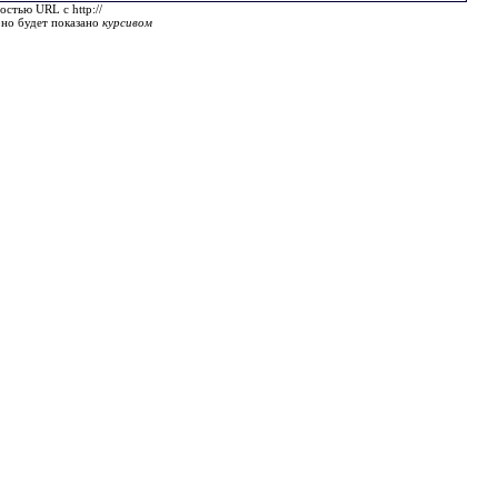
остью URL с http://
оно будет показано
курсивом