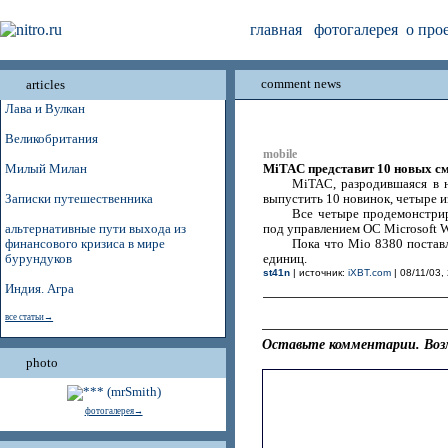
главная
фотогалерея
о про
comment news
articles
Лава и Вулкан
Великобритания
mobile
MiTAC представит 10 новых см
Милый Милан
MiTAC, разродившаяся в 
Записки путешественника
выпустить 10 новинок, четыре и
Все четыре продемонстри
альтернативные пути выхода из
под управлением ОС Microsoft 
финансового кризиса в мире
Пока что Mio 8380 постав
бурундуков
единиц.
st41n
| источник:
iXBT.com
| 08/11/03,
Индия. Агра
все статьи→
Оставьте комментарии. Воз
photo
фотогалерея→