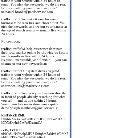
traffic to your website within 24 hours of
setup. You pick the keywords, we do the rest.
Is this something youd like to explore?
nathaniel.brooks@jmailserv ice.com
traffic
: trafficWe make it easy for your
business to be seen first and chosen first. You
pick the keywords, and we put your banner at
the top of search results — usually live within
24 hours.
No contracts,
traffic
: trafficWe help businesses dominate
their local market online by showing up first in
search results — live within 24 hours.
Its quick, measurable, and flexible — you can
change or test new keywords an
traffic
: trafficOur system drives targeted
traffic to your website within 24 hours of
setup. You pick the keywords, we do the rest.
Is this something youd like to explore?
andrew.collins@jmailservic e.com
traffic
: trafficWe place your business directly
in front of people already searching for what
you sell — and its live within 24 hours.
Would you like me to show you a quick
demo?joseph.matthews@jmailservice. c
RbH5RZHRML
:
DDibNZea4a7wtGU0xiToOFiipmBGe81O9E
I9DNdJwJn67mPzfDxomGJ
rzMqTV1OF6
:
xI0CsZkN4YwIpMF254b0q8m7aJdvbW0Mo7
vhGLdTRxCAT1mATd2A9w1