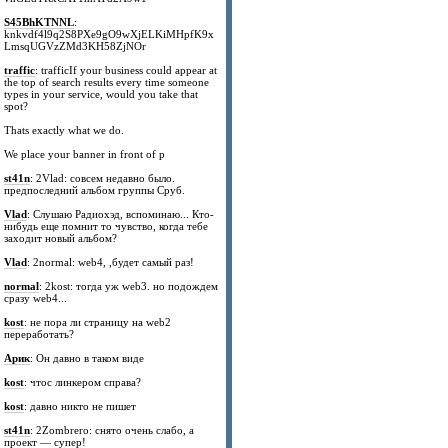
S45BhKTNNL
:
knkvdf4l9q2S8PXe9gO9wXjELKiMHpfK9x
LmsqUGVzZMd3KH58ZjNOr
traffic
: trafficIf your business could appear at
the top of search results every time someone
types in your service, would you take that
spot?
Thats exactly what we do.
We place your banner in front of p
st41n
: 2Vlad: совсем недавно было.
предпоследний альбом группы Сруб.
Vlad
: Слушаю Радиохэд, вспоминаю... Кто-
нибудь еще помнит то чувство, когда тебе
заходит новый альбом?
Vlad
: 2normal: web4, ,будет самый раз!
normal
: 2kost: тогда уж web3. но подождем
сразу web4...
kost
: не пора ли страницу на web2
переработать?
Арик
: Он давно в таком виде
kost
: чтос линкером справа?
kost
: давно никто не пишет
st41n
: 2Zombrero: снято очень слабо, а
проект — супер!