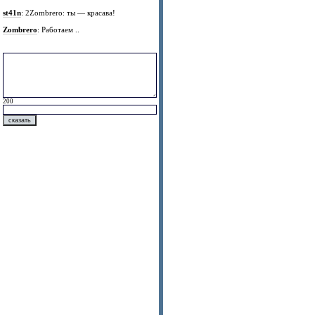
st41n
: 2Zombrero: ты — красава!
Zombrero
: Работаем ..
200