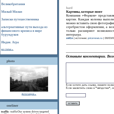
Великобритания
hard
Картины, которые поют
Милый Милан
Компания »Форком» представля
Записки путешественника
картин. Каждая колонка выполн
можно вставить свою фотографию
альтернативные пути выхода из
серебристом оформлении, а воз
финансового кризиса в мире
только расширяют возможност
бурундуков
интерьера.
st41n
| источник:
pricenews.ru
| 06/03/0
Индия. Агра
все статьи→
Оставьте комментарии. Возм
photo
Если хотите дать ссылку, пишите полно
Если заключить слово в *звёздочки*, 
фотогалерея→
oneliner
traffic
: trafficOur system drives targeted