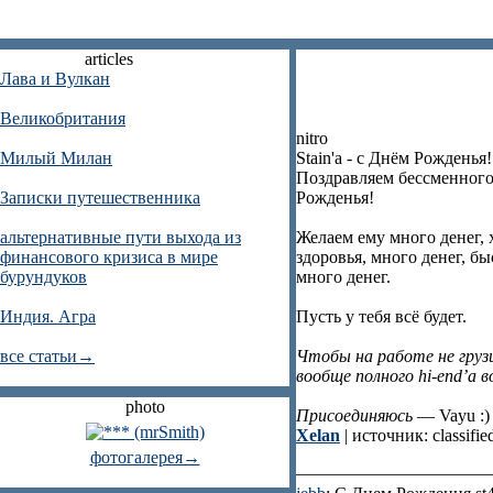
articles
Лава и Вулкан
Великобритания
nitro
Милый Милан
Stain'a - c Днём Рожденья!
Поздравляем бессменного р
Записки путешественника
Рожденья!
альтернативные пути выхода из
Желаем ему много денег, 
финансового кризиса в мире
здоровья, много денег, бы
бурундуков
много денег.
Индия. Агра
Пусть у тебя всё будет.
все статьи→
Чтобы на работе не груз
вообще полного hi-end’а в
photo
Присоединяюсь
— Vayu :)
Xelan
| источник: classifie
фотогалерея→