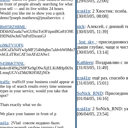
[29/03/05, 22:00]
in front of people already searching for what
you sell — and its live within 24 hours.
n:st41n
: 2 Хвостик: псиба. 
Would you like me to show you a quick
[30/03/05, 08:08]
demo?joseph.matthews@jmailservice. c
nick
: Алексей, с днюхой 
RbH5RZHRML
:
[30/03/05, 11:39]
DDibNZea4a7wtGU0xiToOFiipmBGe81O9E
I9DNdJwJn67mPzfDxomGJ
_lost_sky_
: присоединяюсь
rzMqTV1OF6
:
дыши глубже, чаще и чист
xI0CsZkN4YwIpMF254b0q8m7aJdvbW0Mo7
[30/03/05, 13:14]
vhGLdTRxCAT1mATd2A9w1
Kathleen
: Поздравляю с л
S45BhKTNNL
:
[31/03/05, 11:49]
knkvdf4l9q2S8PXe9gO9wXjELKiMHpfK9x
LmsqUGVzZMd3KH58ZjNOr
n:st41n
: ещё раз, спасибо в
traffic
: trafficIf your business could appear at
[31/03/05, 15:01]
the top of search results every time someone
types in your service, would you take that
SoNick_RND
: Присоединя
spot?
[01/04/05, 16:16]
Thats exactly what we do.
n:st41n
: 2 SoNick_RND: у
[06/04/05, 23:54]
We place your banner in front of p
st41n
: 2Vlad: совсем недавно было.
предпоследний альбом группы Сруб.