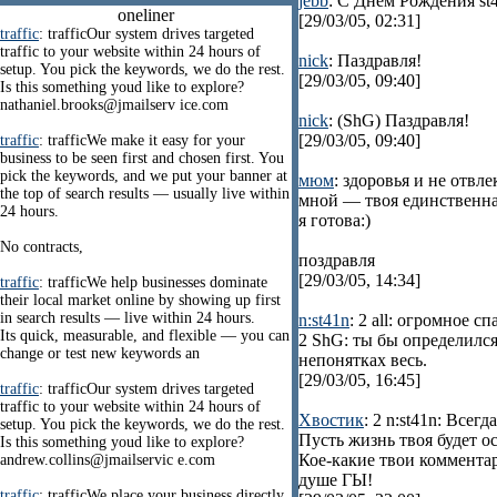
jebb
: С Днем Рождения st4
oneliner
[29/03/05, 02:31]
traffic
: trafficOur system drives targeted
traffic to your website within 24 hours of
nick
: Паздравля!
setup. You pick the keywords, we do the rest.
[29/03/05, 09:40]
Is this something youd like to explore?
nathaniel.brooks@jmailserv ice.com
nick
: (ShG) Паздравля!
[29/03/05, 09:40]
traffic
: trafficWe make it easy for your
business to be seen first and chosen first. You
pick the keywords, and we put your banner at
мюм
: здоровья и не отвл
the top of search results — usually live within
мной — твоя единственна
24 hours.
я готова:)
No contracts,
поздравля
[29/03/05, 14:34]
traffic
: trafficWe help businesses dominate
their local market online by showing up first
in search results — live within 24 hours.
n:st41n
: 2 all: огромное сп
Its quick, measurable, and flexible — you can
2 ShG: ты бы определился
change or test new keywords an
непонятках весь.
[29/03/05, 16:45]
traffic
: trafficOur system drives targeted
traffic to your website within 24 hours of
Хвостик
: 2 n:st41n: Всег
setup. You pick the keywords, we do the rest.
Пусть жизнь твоя будет о
Is this something youd like to explore?
Кое-какие твои коммента
andrew.collins@jmailservic e.com
душе ГЫ!
traffic
: trafficWe place your business directly