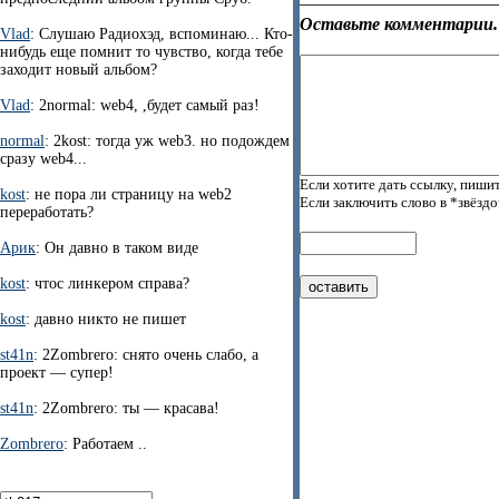
Оставьте комментарии.
Vlad
: Слушаю Радиохэд, вспоминаю... Кто-
нибудь еще помнит то чувство, когда тебе
заходит новый альбом?
Vlad
: 2normal: web4, ,будет самый раз!
normal
: 2kost: тогда уж web3. но подождем
сразу web4...
Если хотите дать ссылку, пишит
kost
: не пора ли страницу на web2
Если заключить слово в *звёзд
переработать?
Арик
: Он давно в таком виде
kost
: чтос линкером справа?
kost
: давно никто не пишет
st41n
: 2Zombrero: снято очень слабо, а
проект — супер!
st41n
: 2Zombrero: ты — красава!
Zombrero
: Работаем ..