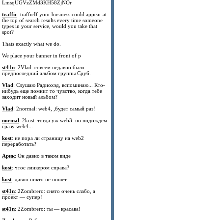
LmsqUGVzZMd3KH58ZjNOr
traffic
: trafficIf your business could appear at
the top of search results every time someone
types in your service, would you take that
spot?
Thats exactly what we do.
We place your banner in front of p
st41n
: 2Vlad: совсем недавно было.
предпоследний альбом группы Сруб.
Vlad
: Слушаю Радиохэд, вспоминаю... Кто-
нибудь еще помнит то чувство, когда тебе
заходит новый альбом?
Vlad
: 2normal: web4, ,будет самый раз!
normal
: 2kost: тогда уж web3. но подождем
сразу web4...
kost
: не пора ли страницу на web2
переработать?
Арик
: Он давно в таком виде
kost
: чтос линкером справа?
kost
: давно никто не пишет
st41n
: 2Zombrero: снято очень слабо, а
проект — супер!
st41n
: 2Zombrero: ты — красава!