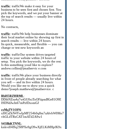
traffic
: trafficWe make it easy for your
business to be seen first and chosen first. You
pick the keywords, and we put your banner at
the top of search results — usually live within
24 hours.
No contracts,
traffic
: trafficWe help businesses dominate
their local market online by showing up first in
search results — live within 24 hours.
Its quick, measurable, and flexible — you can
change or test new keywords an
traffic
: trafficOur system drives targeted
traffic to your website within 24 hours of
setup. You pick the keywords, we do the rest.
Is this something youd like to explore?
andrew.collins@jmailservic e.com
traffic
: trafficWe place your business directly
in front of people already searching for what
you sell — and its live within 24 hours.
Would you like me to show you a quick
demo?joseph.matthews@jmailservice. c
RbH5RZHRML
:
DDibNZea4a7wtGU0xiToOFiipmBGe81O9E
I9DNdJwJn67mPzfDxomGJ
rzMqTV1OF6
:
xI0CsZkN4YwIpMF254b0q8m7aJdvbW0Mo7
vhGLdTRxCAT1mATd2A9w1
S45BhKTNNL
:
knkvdf4l9q2S8PXe9gO9wXjELKiMHpfK9x