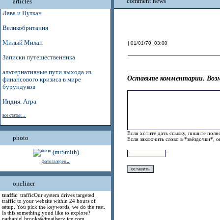
comment news
articles
Лава и Вулкан
Великобритания
Милый Милан
| 01/01/70, 03:00
Записки путешественника
альтернативные пути выхода из
Оставьте комментарии. Возм
финансового кризиса в мире
бурундуков
Индия. Агра
все статьи→
Если хотите дать ссылку, пишите полно
photo
Если заключить слово в *звёздочки*, 
фотогалерея→
oneliner
traffic
: trafficOur system drives targeted
traffic to your website within 24 hours of
setup. You pick the keywords, we do the rest.
Is this something youd like to explore?
nathaniel.brooks@jmailserv ice.com