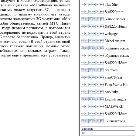
 получит в России 3G-лицензию, то мы
 
This Site
ентов инициатива «МегаФона» вызывает
ески мы можем запустить 3G, — говорит
 
&#8220;trun
Однако, по нашему мнению, нет нужды
е готовы пользоваться 3G-услугами». «Мы
 
Nambo Motor
службы общественных связей МТС Павел
 
&#8220;H&am
м году первым регионом, в котором мы
совершенно не подходит: в этой стране
 
webpage
G просто бесполезно». Правда, аналитик
 
Mebel custom
 все-таки есть: «В этой стране сотовой
слуги третьего поколения. Помимо этого
 
обратные ссылк
небольших капитальных затрат». Также
которые еще в прошлом году устремились
 
обратные ссылк
 
&#8220;H&am
 
destream
 
vi&#7879;n
 
Paito Warna Ho
 
backlinks
 
English langua
 
MALWARE
 
&#8220;H&am
 
“Viencaytrong.