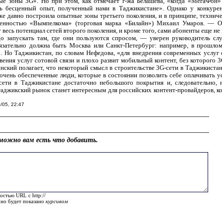
е зоны 3G». Но при этом, как отмечает г-жа Белашева, «когда «МегаФон»
ть бесценный опыт, полученный нами в Таджикистане». Однако у конкур
е давно построила опытные зоны третьего поколения, и в принципе, технич
венностью «Вымпелкома» (торговая марка «Билайн») Михаил Умаров. — 
т весь потенциал сетей второго поколения, и кроме того, сами абоненты еще н
до запускать там, где они пользуются спросом, — уверен руководитель 
зательно должна быть Москва или Санкт-Петербург: например, в прошло
. Но Таджикистан, по словам Нефедова, «для внедрения современных услуг 
ения услуг сотовой связи и плохо развит мобильный контент, без которого 3
кий полагает, что некоторый смысл в строительстве 3G-сети в Таджикистане
очень обеспеченные люди, которые в состоянии позволить себе оплачивать у
сети в Таджикистане достаточно небольшого покрытия и, следовательно, 
 таджикский рынок станет интересным для российских контент-провайдеров, 
/05, 22:47
можно вам есть что добавить.
остью URL с http://
оно будет показано
курсивом