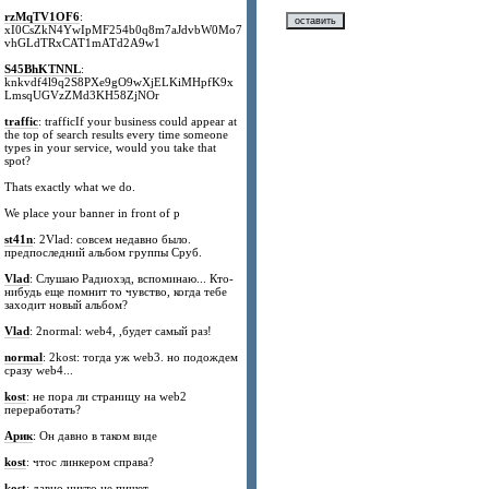
rzMqTV1OF6
:
xI0CsZkN4YwIpMF254b0q8m7aJdvbW0Mo7
vhGLdTRxCAT1mATd2A9w1
S45BhKTNNL
:
knkvdf4l9q2S8PXe9gO9wXjELKiMHpfK9x
LmsqUGVzZMd3KH58ZjNOr
traffic
: trafficIf your business could appear at
the top of search results every time someone
types in your service, would you take that
spot?
Thats exactly what we do.
We place your banner in front of p
st41n
: 2Vlad: совсем недавно было.
предпоследний альбом группы Сруб.
Vlad
: Слушаю Радиохэд, вспоминаю... Кто-
нибудь еще помнит то чувство, когда тебе
заходит новый альбом?
Vlad
: 2normal: web4, ,будет самый раз!
normal
: 2kost: тогда уж web3. но подождем
сразу web4...
kost
: не пора ли страницу на web2
переработать?
Арик
: Он давно в таком виде
kost
: чтос линкером справа?
kost
: давно никто не пишет