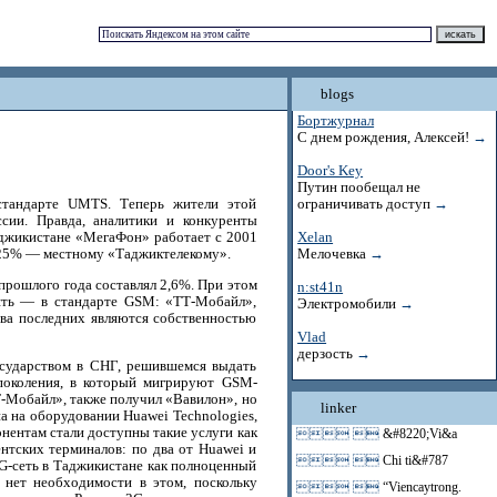
blogs
Бортжурнал
С днем рождения, Алексей!
→
Door's Key
Путин пообещал не
стандарте UMTS. Теперь жители этой
ограничивать доступ
→
сии. Правда, аналитики и конкуренты
аджикистане «МегаФон» работает с 2001
Xelan
а 25% — местному «Таджиктелекому».
Мелочевка
→
прошлого года составлял 2,6%. При этом
n:st41n
пять — в стандарте GSM: «ТТ-Мобайл»,
Электромобили
→
ва последних являются собственностью
Vlad
дерзость
→
сударством в СНГ, решившемся выдать
 поколения, в который мигрируют GSM-
-Мобайл», также получил «Вавилон», но
linker
а на оборудовании Huawei Technologies,
онентам стали доступны такие услуги как
 
&#8220;Vi&a
нтских терминалов: по два от Huawei и
 
Chi ti&#787
G-сеть в Таджикистане как полноценный
о нет необходимости в этом, поскольку
 
“Viencaytrong.