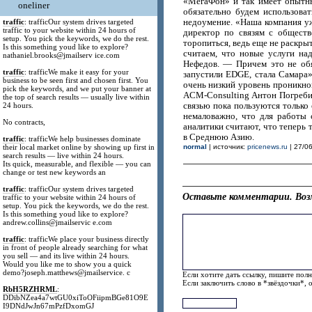
«МегаФон» и так имеет опытны
oneliner
обязательно будем использова
недоумение. «Наша компания уж
traffic
: trafficOur system drives targeted
traffic to your website within 24 hours of
директор по связям с общест
setup. You pick the keywords, we do the rest.
торопиться, ведь еще не раскры
Is this something youd like to explore?
считаем, что новые услуги на
nathaniel.brooks@jmailserv ice.com
Нефедов. — Причем это не обя
traffic
: trafficWe make it easy for your
запустили EDGE, стала Самара»
business to be seen first and chosen first. You
очень низкий уровень проникнов
pick the keywords, and we put your banner at
ACM-Consulting Антон Погребинс
the top of search results — usually live within
связью пока пользуются только 
24 hours.
немаловажно, что для работы 
No contracts,
аналитики считают, что теперь
в Среднюю Азию.
traffic
: trafficWe help businesses dominate
their local market online by showing up first in
normal
| источник:
pricenews.ru
| 27/06
search results — live within 24 hours.
Its quick, measurable, and flexible — you can
change or test new keywords an
traffic
: trafficOur system drives targeted
Оставьте комментарии. Воз
traffic to your website within 24 hours of
setup. You pick the keywords, we do the rest.
Is this something youd like to explore?
andrew.collins@jmailservic e.com
traffic
: trafficWe place your business directly
in front of people already searching for what
you sell — and its live within 24 hours.
Would you like me to show you a quick
demo?joseph.matthews@jmailservice. c
Если хотите дать ссылку, пишите полн
Если заключить слово в *звёздочки*, 
RbH5RZHRML
:
DDibNZea4a7wtGU0xiToOFiipmBGe81O9E
I9DNdJwJn67mPzfDxomGJ