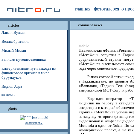
главная
фотогалерея
о про
comment news
articles
Лава и Вулкан
Великобритания
mobile
Таджикистан обогнал Россию п
Милый Милан
«МегаФон» запустил в Таджик
Записки путешественника
среднеазиатской страны могу
«МегаФона» высказывают сомнен
альтернативные пути выхода из
года через совместное предпри
финансового кризиса в мире
Рынок сотовой связи наход
бурундуков
в Таджикистане, по данным AC
«Вавилон», «Таджик Тел» (вла
Индия. Агра
американской MCT Corp. и рабо
все статьи→
Еще один оператор — «Т
лицензии на работу в стандар
операторы и который обеспечив
photo
«дочка» «МегаФона» успела пер
на закупку которого до конца г
видеозвонок и конференцвидеос
фотогалерея→
Motorola и один от Nokia. По 
коммерческий проект, а не ка