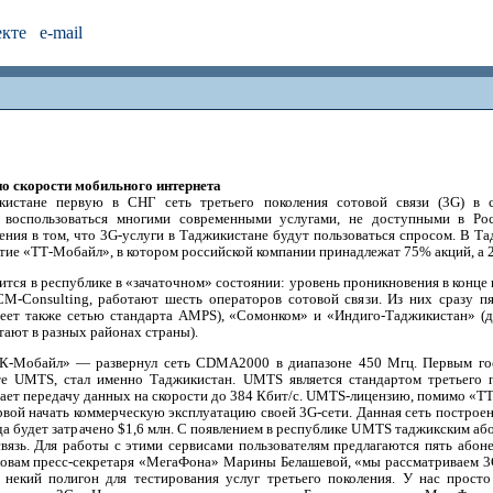
екте
e-mail
о скорости мобильного интернета
истане первую в СНГ сеть третьего поколения сотовой связи (3G) в 
т воспользоваться многими современными услугами, не доступными в Рос
ия в том, что 3G-услуги в Таджикистане будут пользоваться спросом. В Т
ятие «ТТ-Мобайл», в котором российской компании принадлежат 75% акций, 
ится в республике в «зачаточном» состоянии: уровень проникновения в конце 
M-Consulting, работают шесть операторов сотовой связи. Из них сразу 
деет также сетью стандарта AMPS), «Сомонком» и «Индиго-Таджикистан» (д
тают в разных районах страны).
К-Мобайл» — развернул сеть CDMA2000 в диапазоне 450 Мгц. Первым го
те UMTS, стал именно Таджикистан. UMTS является стандартом третьего
ает передачу данных на скорости до 384 Кбит/с. UMTS-лицензию, помимо «ТТ
вой начать коммерческую эксплуатацию своей 3G-сети. Данная сеть построен
ода будет затрачено $1,6 млн. С появлением в республике UMTS таджикским аб
вязь. Для работы с этими сервисами пользователям предлагаются пять абоне
словам пресс-секретаря «МегаФона» Марины Белашевой, «мы рассматриваем 3
к некий полигон для тестирования услуг третьего поколения. У нас прост