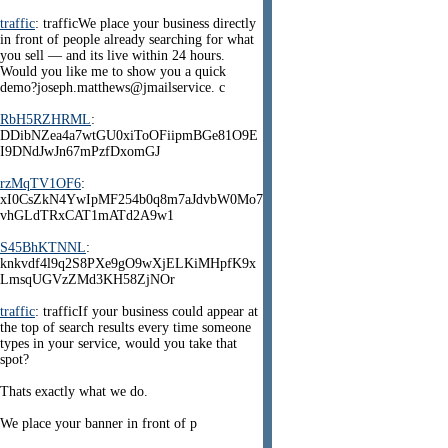
traffic
: trafficWe place your business directly
in front of people already searching for what
you sell — and its live within 24 hours.
Would you like me to show you a quick
demo?joseph.matthews@jmailservice. c
RbH5RZHRML
:
DDibNZea4a7wtGU0xiToOFiipmBGe81O9E
I9DNdJwJn67mPzfDxomGJ
rzMqTV1OF6
:
xI0CsZkN4YwIpMF254b0q8m7aJdvbW0Mo7
vhGLdTRxCAT1mATd2A9w1
S45BhKTNNL
:
knkvdf4l9q2S8PXe9gO9wXjELKiMHpfK9x
LmsqUGVzZMd3KH58ZjNOr
traffic
: trafficIf your business could appear at
the top of search results every time someone
types in your service, would you take that
spot?
Thats exactly what we do.
We place your banner in front of p