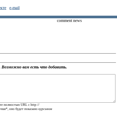
екте
e-mail
comment news
 Возможно вам есть что добавить.
те полностью URL с http://
очки*, оно будет показано
курсивом