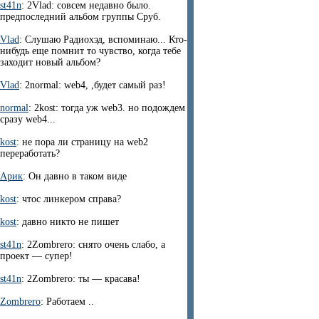
st41n
: 2Vlad: совсем недавно было.
предпоследний альбом группы Сруб.
Vlad
: Слушаю Радиохэд, вспоминаю... Кто-
нибудь еще помнит то чувство, когда тебе
заходит новый альбом?
Vlad
: 2normal: web4, ,будет самый раз!
normal
: 2kost: тогда уж web3. но подождем
сразу web4...
kost
: не пора ли страницу на web2
переработать?
Арик
: Он давно в таком виде
kost
: чтос линкером справа?
kost
: давно никто не пишет
st41n
: 2Zombrero: снято очень слабо, а
проект — супер!
st41n
: 2Zombrero: ты — красава!
Zombrero
: Работаем ..