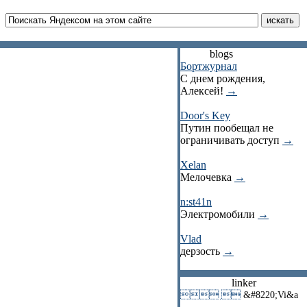
blogs
Бортжурнал
С днем рождения,
Алексей!
→
Door's Key
Путин пообещал не
ограничивать доступ
→
Xelan
Мелочевка
→
n:st41n
Электромобили
→
Vlad
дерзость
→
linker
 
&#8220;Vi&a