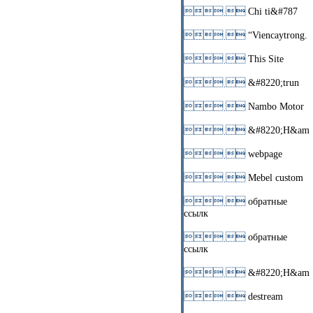
 
Chi ti&#787
 
“Viencaytrong.
 
This Site
 
&#8220;trun
 
Nambo Motor
 
&#8220;H&am
 
webpage
 
Mebel custom
 
обратные
ссылк
 
обратные
ссылк
 
&#8220;H&am
 
destream