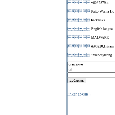
 
vi&#7879;n
 
Paito Warna Ho
 
backlinks
 
English langua
 
MALWARE
 
&#8220;H&am
 
“Viencaytrong.
linker архив→