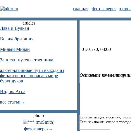
главная
фотогалерея
о про
articles
Лава и Вулкан
Великобритания
Милый Милан
| 01/01/70, 03:00
Записки путешественника
альтернативные пути выхода из
Оставьте комментарии.
финансового кризиса в мире
бурундуков
Индия. Агра
все статьи→
photo
Если хотите дать ссылку, пиши
Если заключить слово в *звёзд
фотогалерея→