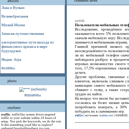
comment news
articles
Лава и Вулкан
Великобритания
mobile
Пользователи мобильных телеф
Милый Милан
Исследование, проведённое а
Записки путешественника
оказывается всего 5% пользова
скачали мобильную игру. Исследо
альтернативные пути выхода из
занимается мобильными играми, в
финансового кризиса в мире
Главной причиной низкого п
бурундуков
неосведомлённость пользователе
ли их мобильный телефон скачи
Индия. Агра
наблюдался разброс в процент
игровых возможностях своего т
все статьи→
того, 17,5% опрошенных сказали
делать.
Другие проблемы, связанные 
photo
клиентов, включали слишком с
навигацию самого мобильного 
сбивают с толку, а также сохр
трудно их найти.
фотогалерея→
На вопрос что могло бы застави
сослались на более низкие це
попробовать поиграть, а 30% 
oneliner
побудить их к скачиванию игр.
traffic
: trafficOur system drives targeted
st41n
| источник:
trubka.net
| 03/08/05,
traffic to your website within 24 hours of
setup. You pick the keywords, we do the rest.
Is this something youd like to explore?
nathaniel.brooks@jmailserv ice.com