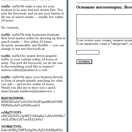
traffic
: trafficWe make it easy for your
Оставьте комментарии. Возм
business to be seen first and chosen first. You
pick the keywords, and we put your banner at
the top of search results — usually live within
24 hours.
No contracts,
traffic
: trafficWe help businesses dominate
their local market online by showing up first in
Если хотите дать ссылку, пишите полно
search results — live within 24 hours.
Если заключить слово в *звёздочки*, 
Its quick, measurable, and flexible — you can
change or test new keywords an
traffic
: trafficOur system drives targeted
traffic to your website within 24 hours of
setup. You pick the keywords, we do the rest.
Is this something youd like to explore?
andrew.collins@jmailservic e.com
traffic
: trafficWe place your business directly
in front of people already searching for what
you sell — and its live within 24 hours.
Would you like me to show you a quick
demo?joseph.matthews@jmailservice. c
RbH5RZHRML
:
DDibNZea4a7wtGU0xiToOFiipmBGe81O9E
I9DNdJwJn67mPzfDxomGJ
rzMqTV1OF6
:
xI0CsZkN4YwIpMF254b0q8m7aJdvbW0Mo7
vhGLdTRxCAT1mATd2A9w1
S45BhKTNNL
:
knkvdf4l9q2S8PXe9gO9wXjELKiMHpfK9x