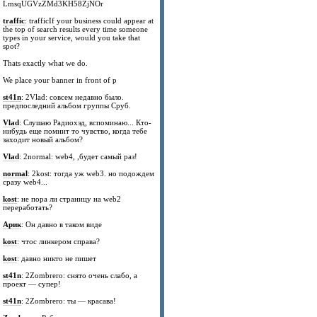
LmsqUGVzZMd3KH58ZjNOr
traffic
: trafficIf your business could appear at
the top of search results every time someone
types in your service, would you take that
spot?
Thats exactly what we do.
We place your banner in front of p
st41n
: 2Vlad: совсем недавно было.
предпоследний альбом группы Сруб.
Vlad
: Слушаю Радиохэд, вспоминаю... Кто-
нибудь еще помнит то чувство, когда тебе
заходит новый альбом?
Vlad
: 2normal: web4, ,будет самый раз!
normal
: 2kost: тогда уж web3. но подождем
сразу web4...
kost
: не пора ли страницу на web2
переработать?
Арик
: Он давно в таком виде
kost
: чтос линкером справа?
kost
: давно никто не пишет
st41n
: 2Zombrero: снято очень слабо, а
проект — супер!
st41n
: 2Zombrero: ты — красава!