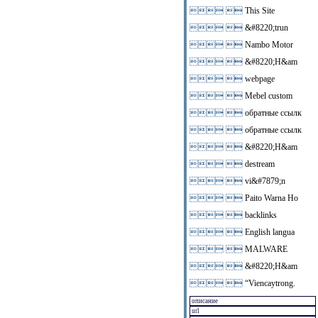
 
This Site
 
&#8220;trun
 
Nambo Motor
 
&#8220;H&am
 
webpage
 
Mebel custom
 
обратные ссылк
 
обратные ссылк
 
&#8220;H&am
 
destream
 
vi&#7879;n
 
Paito Warna Ho
 
backlinks
 
English langua
 
MALWARE
 
&#8220;H&am
 
“Viencaytrong.