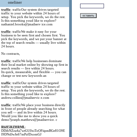
oneliner
traffic
: trafficOur system drives targeted
traffic to your website within 24 hours of
setup. You pick the keywords, we do the rest.
Is this something youd like to explore?
nathaniel.brooks@jmailserv ice.com
traffic
: trafficWe make it easy for your
business to be seen first and chosen first. You
pick the keywords, and we put your banner at
the top of search results — usually live within
24 hours.
No contracts,
traffic
: trafficWe help businesses dominate
their local market online by showing up first in
search results — live within 24 hours.
Its quick, measurable, and flexible — you can
change or test new keywords an
traffic
: trafficOur system drives targeted
traffic to your website within 24 hours of
setup. You pick the keywords, we do the rest.
Is this something youd like to explore?
andrew.collins@jmailservic e.com
traffic
: trafficWe place your business directly
in front of people already searching for what
you sell — and its live within 24 hours.
Would you like me to show you a quick
demo?joseph.matthews@jmailservice. c
RbH5RZHRML
:
DDibNZea4a7wtGU0xiToOFiipmBGe81O9E
I9DNdJwJn67mPzfDxomGJ