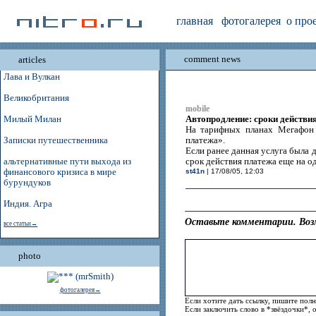
главная
фотогалерея
о про
comment news
articles
Лава и Вулкан
Великобритания
mobile
Автопродление: сроки действи
Милый Милан
На тарифных планах Мегафон
Записки путешественника
платежа».
Если ранее данная услуга была 
альтернативные пути выхода из
срок действия платежа еще на од
финансового кризиса в мире
st41n
| 17/08/05, 12:03
бурундуков
Индия. Агра
Оставьте комментарии. Воз
все статьи→
photo
фотогалерея→
Если хотите дать ссылку, пишите полн
Если заключить слово в *звёздочки*, 