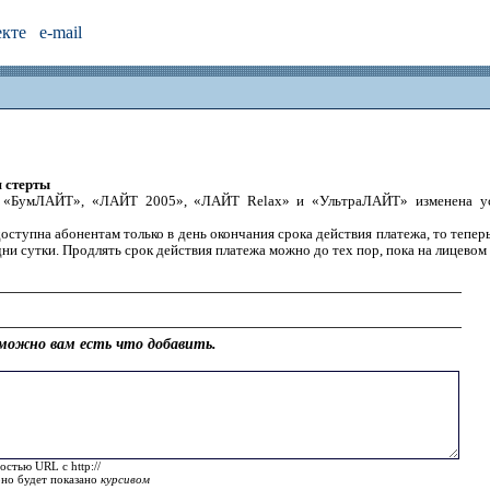
екте
e-mail
я стерты
 «БумЛАЙТ», «ЛАЙТ 2005», «ЛАЙТ Relax» и «УльтраЛАЙТ» изменена усл
доступна абонентам только в день окончания срока действия платежа, то тепер
ни сутки. Продлять срок действия платежа можно до тех пор, пока на лицевом 
можно вам есть что добавить.
остью URL с http://
оно будет показано
курсивом