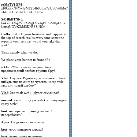
rzMqTV1OF6
:
xI0CsZkN4YwIpMF254b0q8m7aJdvbW0Mo7
vhGLdTRxCAT1mATd2A9w1
S45BhKTNNL
:
knkvdf4l9q2S8PXe9gO9wXjELKiMHpfK9x
LmsqUGVzZMd3KH58ZjNOr
traffic
: trafficIf your business could appear at
the top of search results every time someone
types in your service, would you take that
spot?
Thats exactly what we do.
We place your banner in front of p
st41n
: 2Vlad: совсем недавно было.
предпоследний альбом группы Сруб.
Vlad
: Слушаю Радиохэд, вспоминаю... Кто-
нибудь еще помнит то чувство, когда тебе
заходит новый альбом?
Vlad
: 2normal: web4, ,будет самый раз!
normal
: 2kost: тогда уж web3. но подождем
сразу web4...
kost
: не пора ли страницу на web2
переработать?
Арик
: Он давно в таком виде
kost
: чтос линкером справа?
kost
: давно никто не пишет