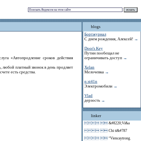
blogs
Бортжурнал
С днем рождения, Алексей!
→
Door's Key
Путин пообещал не
уга «Автопродление сроков действия
ограничивать доступ
→
ь, любой платный звонок в день продляет
Xelan
счете есть средства.
Мелочевка
→
n:st41n
Электромобили
→
Vlad
дерзость
→
linker
 
&#8220;Vi&a
 
Chi ti&#787
 
“Viencaytrong.