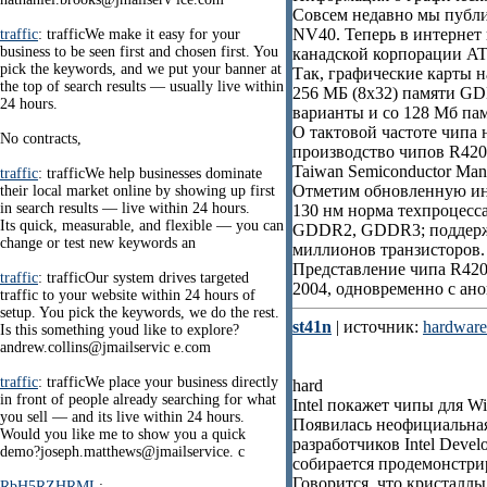
Совсем недавно мы публи
NV40. Теперь в интернет
traffic
: trafficWe make it easy for your
business to be seen first and chosen first. You
канадской корпорации ATI
pick the keywords, and we put your banner at
Так, графические карты н
the top of search results — usually live within
256 МБ (8х32) памяти G
24 hours.
варианты и со 128 Мб пам
О тактовой частоте чипа 
No contracts,
производство чипов R420
Taiwan Semiconductor Man
traffic
: trafficWe help businesses dominate
Отметим обновленную ин
their local market online by showing up first
in search results — live within 24 hours.
130 нм норма техпроцесс
Its quick, measurable, and flexible — you can
GDDR2, GDDR3; поддержка 
change or test new keywords an
миллионов транзисторов.
Представление чипа R420 
traffic
: trafficOur system drives targeted
2004, одновременно с ан
traffic to your website within 24 hours of
setup. You pick the keywords, we do the rest.
st41n
| источник:
hardware
Is this something youd like to explore?
andrew.collins@jmailservic e.com
traffic
: trafficWe place your business directly
hard
in front of people already searching for what
Intel покажет чипы для Wi
you sell — and its live within 24 hours.
Появилась неофициальная 
Would you like me to show you a quick
разработчиков Intel Devel
demo?joseph.matthews@jmailservice. c
собирается продемонстрир
Говорится, что кристаллы
RbH5RZHRML
: