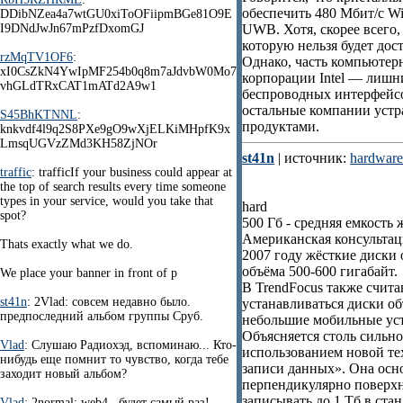
обеспечить 480 Mбит/с Wi
DDibNZea4a7wtGU0xiToOFiipmBGe81O9E
I9DNdJwJn67mPzfDxomGJ
UWB. Хотя, скорее всего,
которую нельзя будет дос
rzMqTV1OF6
:
Однако, часть компьютер
xI0CsZkN4YwIpMF254b0q8m7aJdvbW0Mo7
корпорации Intel — лишн
vhGLdTRxCAT1mATd2A9w1
беспроводных интерфейсов
остальные компании уст
S45BhKTNNL
:
продуктами.
knkvdf4l9q2S8PXe9gO9wXjELKiMHpfK9x
LmsqUGVzZMd3KH58ZjNOr
st41n
| источник:
hardware
traffic
: trafficIf your business could appear at
the top of search results every time someone
types in your service, would you take that
hard
spot?
500 Гб - средняя емкость 
Американская консультац
Thats exactly what we do.
2007 году жёсткие диски
объёма 500-600 гигабайт.
We place your banner in front of p
В TrendFocus также счита
st41n
: 2Vlad: совсем недавно было.
устанавливаться диски об
предпоследний альбом группы Сруб.
небольшие мобильные уст
Объясняется столь сильн
Vlad
: Слушаю Радиохэд, вспоминаю... Кто-
использованием новой те
нибудь еще помнит то чувство, когда тебе
записи данных». Она осн
заходит новый альбом?
перпендикулярно поверхно
записывать до 1 Тб в ст
Vlad
: 2normal: web4, ,будет самый раз!