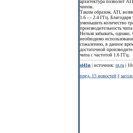
архитектура позволит ATI
чипов.
Таким образом, ATI, возм
1.6 — 2.4 ГГц. Благодаря
уменьшить количество тра
производительность чипа
Нельзя забывать, однако,
необходимо использовани
сожалению, в данное врем
достаточной производите
чипа с частотой 1.6 ГГц.
st41n
| источник:
nt.ru
| 10
пред. 15 новостей
||
загол