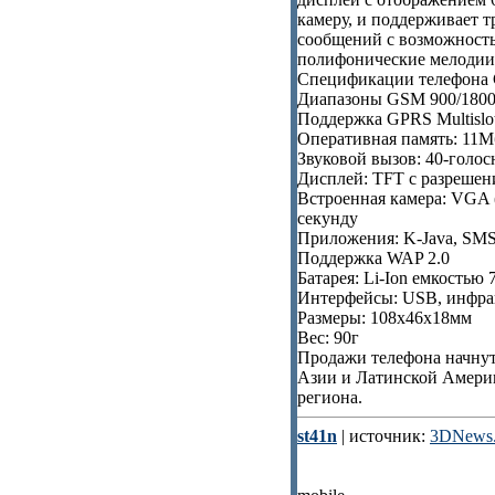
камеру, и поддерживает 
сообщений с возможность
полифонические мелодии 
Спецификации телефона
Диапазоны GSM 900/1800
Поддержка GPRS Multislot
Оперативная память: 11М
Звуковой вызов: 40-голо
Дисплей: TFT с разрешен
Встроенная камера: VGA (
секунду
Приложения: K-Java, SM
Поддержка WAP 2.0
Батарея: Li-Ion емкостью
Интерфейсы: USB, инфра
Размеры: 108х46х18мм
Вес: 90г
Продажи телефона начнутс
Азии и Латинской Америк
региона.
st41n
| источник:
3DNews.