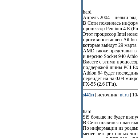
hard
Апрель 2004 – целый ряд
В Сети появилась информа
процессор Pentium 4 E (Pre
Этот процессор Intel нов
противопоставлен Athlon 6
которые выйдут 29 марта 
AMD также представит в м
и версию Socket 940 Athlo
Вместе с этими процессо
поддержкой шины PCI-Exp
Athlon 64 будет последн
перейдет на на 0.09 микро
FX-55 (2.6 ГГц).
st41n
| источник:
nt.ru
| 10
hard
SiS больше не будет вып
В Сети появился план вып
По информации из роадмэ
менее четырех новых чипс