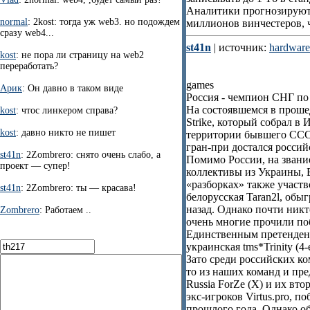
Аналитики прогнозируют,
normal
: 2kost: тогда уж web3. но подождем
миллионов винчестеров, ч
сразу web4...
st41n
| источник:
hardware
kost
: не пора ли страницу на web2
переработать?
games
Арик
: Он давно в таком виде
Россия - чемпион CНГ по
На состоявшемся в проше
kost
: чтос линкером справа?
Strike, который собрал в
kost
: давно никто не пишет
территории бывшего СССР
гран-при достался российс
st41n
: 2Zombrero: снято очень слабо, а
Помимо России, на зван
проект — супер!
коллективы из Украины, 
«разборках» также участ
st41n
: 2Zombrero: ты — красава!
белорусская Taran2l, обы
назад. Однако почти никт
Zombrero
: Работаем ..
очень многие прочили поб
Единственным претендент
украинская tms*Trinity (4-
Зато среди российских ко
то из наших команд и пр
Russia ForZe (X) и их вт
экс-игроков Virtus.pro, 
прошлого года. Однако о