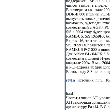
поддержкой FSB 800 и DD
чипсет выйдет в апреле.
В четвертом квартале 200
DDR-II 800 и шины PCI-Ex
выпускать новых решений
возможно, будет единств
совместимый с AGP и PCI
SiS в 2004 году будет пр
RAMBUS. SiS R659FX бу
Express 16, этот чипсет в
SiS R659TX появится в пе
RAMBUS PC1600 и шиной 
Для Athlon 64 / 64-FX Si
совместим с шиной HyperT
квартале 2004. В мае 200
и PCI-Express 4x (для до
В этом году SiS не плани
st41n
| источник:
nt.ru
| 10
hard
Частоты чипов ATI увелич
ATI заключила соглашение 
архитектуру Fast14. В Се