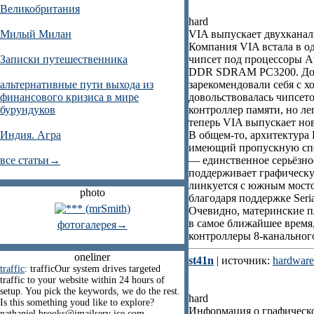
Великобритания
hard
Милый Милан
VIA выпускает двухканал
Компания VIA встала в од
Записки путешественника
чипсет под процессоры A
DDR SDRAM PC3200. До э
альтернативные пути выхода из
зарекомендовали себя с х
финансового кризиса в мире
довольствовалась чипсет
бурундуков
контроллер памяти, но лег
теперь VIA выпускает но
Индия. Агра
В общем-то, архитектура 
имеющий пропускную спо
все статьи→
— единственное серьёзное
поддерживает графическ
линкуется с южным мост
photo
благодаря поддержке Seri
Очевидно, материнские п
в самое ближайшее время,
фотогалерея→
контроллеры 8-канального
oneliner
st41n
| источник:
hardware
traffic
: trafficOur system drives targeted
traffic to your website within 24 hours of
setup. You pick the keywords, we do the rest.
hard
Is this something youd like to explore?
Информация о графическо
nathaniel.brooks@jmailserv ice.com