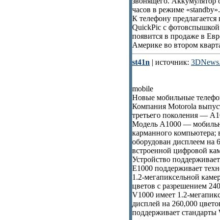
звонящего. Аккумулятор о
часов в режиме «standby».
К телефону предлагается
QuickPic с фотовспышкой
появится в продаже в Евр
Америке во втором кварта
st41n
| источник:
3DNews.
mobile
Новые мобильные телефо
Компания Motorola выпус
третьего поколения — A1
Модель A1000 — мобильн
карманного компьютера; в
оборудован дисплеем на 6
встроенной цифровой кам
Устройство поддержива
E1000 поддерживает техн
1.2-мегапиксельной кам
цветов с разрешением 240
V1000 имеет 1.2-мегапи
дисплей на 260,000 цвето
поддерживает стандарты