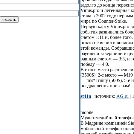
задолго до конца первенс
Virtus.pro и легендарная
стала в 2002 году первы
мира по Counter-Strike.
Первую карту Virtus.pro вы
события развивались бол
счетом 1:11 и, более того
никто не верил в возможн
этой команды. Собравшис
раунды и завершили игру
равным счетом — 3:3, и т
победу — 4:0.
В итоге места распредели
(3500$), 2-e место — M19 
— tms*Trinity (500$), 5-е 
поздравления призерам!
st41n
| источник:
AG.ru
| 
mobile
Мультимедийный телефон
В Мадриде компанией Si
мобильный телефон ново
дисплей с отображением