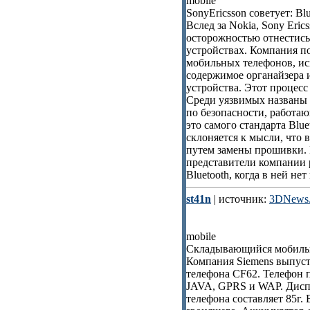
mobile
SonyEricsson советует: Bl
Вслед за Nokia, Sony Eri
осторожностью отнестись
устройствах. Компания по
мобильных телефонов, исп
содержимое органайзера и
устройства. Этот процесс 
Среди уязвимых названы 
по безопасности, работаю
это самого стандарта Blue
склоняется к мысли, что 
путем замены прошивки. 
представители компании
Bluetooth, когда в ней не
st41n
| источник:
3DNews.
mobile
Складывающийся мобильн
Компания Siemens выпус
телефона CF62. Телефон
JAVA, GPRS и WAP. Диспл
телефона составляет 85г.