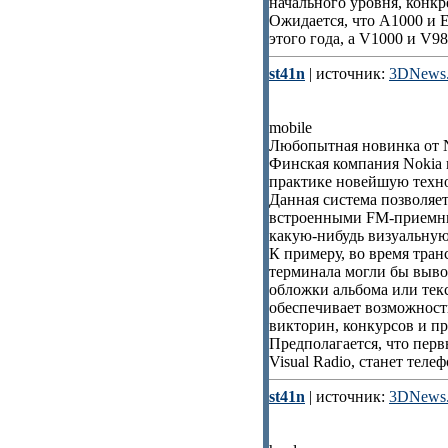
начального уровня, конк
Ожидается, что A1000 и 
этого года, а V1000 и V9
st41n
| источник:
3DNews.
mobile
Любопытная новинка от 
Финская компания Nokia н
практике новейшую техно
Данная система позволяе
встроенными FM-приемник
какую-нибудь визуальну
К примеру, во время тра
терминала могли бы выво
обложки альбома или текс
обеспечивает возможност
викторин, конкурсов и п
Предполагается, что пе
Visual Radio, станет теле
st41n
| источник:
3DNews.