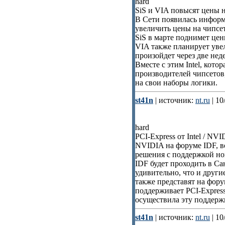
hard
SiS и VIA повысят цены 
В Сети появилась информа
увеличить цены на чипсет
SiS в марте поднимет цен
VIA также планирует уве
произойдет через две нед
Вместе с этим Intel, кото
производителей чипсетов,
на свои наборы логики.
st41n
| источник:
nt.ru
| 10
hard
PCI-Express от Intel / NV
NVIDIA на форуме IDF, в
решения с поддержкой но
IDF будет проходить в Са
удивительно, что и други
также представят на фор
поддерживает PCI-Expres
осуществила эту поддерж
st41n
| источник:
nt.ru
| 10