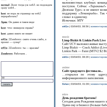
малоизвестных клубных коман
normal
: 2kost: тогда уж web3. но подождем
поступок. Сейчас
«Тараканы!»
сразу web4...
Дюжина Туре»
и не имеют возмо
поддержку
«Ленинграда»
. Так
kost
: не пора ли страницу на web2
переработать?
слова» в одиночку.
Источник: MTV
Арик
: Он давно в таком виде
st41n
| 03/04/03, 08:56 |
комментирова
kost
: чтос линкером справа?
kost
: давно никто не пишет
music
st41n
: 2Zombrero: снято очень слабо, а
Limp Bizkit & Linkin Park Live
проект — супер!
Сайт UCV выложил живые выступ
Limp Bizkit — Crack Addict (Liv
st41n
: 2Zombrero: ты — красава!
Linkin Park — Faint (MTV2 $2 Bil
Zombrero
: Работаем ..
st41n
| 03/04/03, 08:29 |
комментирова
anime
Сайт грядущего фестиваля...
…открылся по этому адрес
информационного наполнения.
200
Xelan
| 03/04/03, 01:09 |
комментирова
nitro
День рождения братана!
Сегодня день Рождения нашего 
Удачи ему в бизнесе (больше бабо