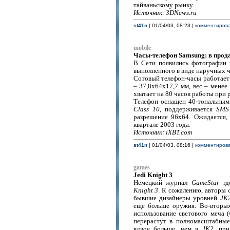
тайваньскому рынку.
Источник: 3DNews.ru
st41n
| 01/04/03, 08:23 |
комментирова
mobile
Часы-телефон Samsung: в прода
В Сети появились фотографии 
выполненного в виде наручных ч
Сотовый телефон-часы работает
– 37,8x64x17,7 мм, вес – менее
хватает на 80 часов работы при 
Телефон оснащен 40-тональным
Class 10
, поддерживается
SMS
разрешение 96х64. Ожидается,
квартале 2003 года.
Источник: iXBT.com
st41n
| 01/04/03, 08:16 |
комментирова
games
Jedi Knight 3
Немецкий журнал
GameStar
где
Knight 3
. К сожалению, авторы 
бывшие дизайнеры уровней
JK
еще больше оружия. Во-вторых
использование светового меча 
перерастут в полномасштабные
вдвое больше, чем в
JK2
, пр