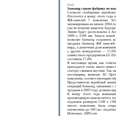
hard
Samsung строит фабрику по вы
Согласно сообщению корейско
Electronics
к концу этого года 
ЖК-панелей 7 поколения. Уст
запланирована на начало 2004 г
уже ко второму кварталу будущег
Линия будет расположена в
Ас
1800 х 2100 мм. Запуск новой
позволит
Samsung
сохранить за
продажи
Samsung ЖК
панелей 
млрд., а рыночная доля компани
у других конкурентов — 17,6%
совместного предприятия
LG Ele
составила 17,4%.
В настоящее время, как отмеч
приходится очень много инвес
секторе слишком жесткая. Так, н
поставщики, включая
AU Optro
поколения, соответствующим обр
Представители корейской комп
операций
Samsung
, связанных с
продажи в 2003 году должны выр
К концу этого года компания
производящую панели пятого по
подложек размером 1100 х 130
пятого поколения, была откр
ежемесячно до 100 тыс. подложе
Источник: iXBT.com