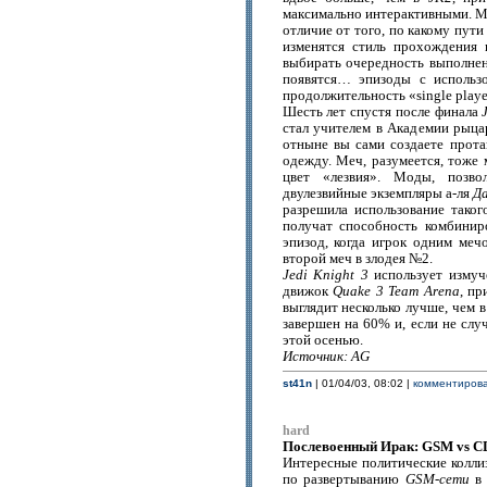
максимально интерактивными. М
отличие от того, по какому пут
изменятся стиль прохождения 
выбирать очередность выполнени
появятся… эпизоды с использо
продолжительность «single playe
Шесть лет спустя после финала
стал учителем в Академии рыцар
отныне вы сами создаете прота
одежду. Меч, разумеется, тоже 
цвет «лезвия». Моды, позв
двулезвийные экземпляры а-ля
Д
разрешила использование тако
получат способность комбинир
эпизод, когда игрок одним ме
второй меч в злодея №2.
Jedi Knight 3
использует измуч
движок
Quake 3 Team Arena
, пр
выглядит несколько лучше, чем 
завершен на 60% и, если не слу
этой осенью.
Источник: AG
st41n
| 01/04/03, 08:02 |
комментирова
hard
Послевоенный Ирак: GSM vs 
Интересные политические колли
по развертыванию
GSM-сети
в 