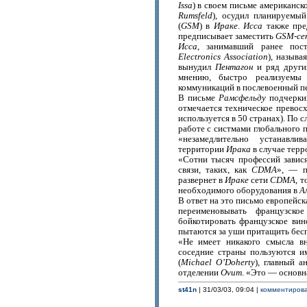
Issa
) в своем письме американс
Rumsfeld
), осудил планируемый
(
GSM
) в
Ираке
.
Исса
также пре
предписывает заместить
GSM-се
Исса
, занимавший ранее по
Electronics Association
), называ
вынудил
Пентагон
и ряд других
мнению, быстро реализуемы 
коммуникаций в послевоенный п
В письме
Рамсфельду
подчеркив
отмечается техническое превос
используется в 50 странах). По 
работе с систмами глобального 
«незамедлительно устанавл
территории
Ирака
в случае терр
«Сотни тысяч профессий завис
связи, таких, как
CDMA
», — 
развернет в
Ираке
сети
CDMA
, 
необходимого оборудования в
А
В ответ на это письмо европейс
переименовывать французск
бойкотировать французское вин
пытаются за уши притащить бесп
«Не имеет никакого смысла в
соседние страны пользуются и
(
Michael O’Doherty
), главный 
отделении
Ovum
. «Это — основн
st41n
| 31/03/03, 09:04 |
комментирова