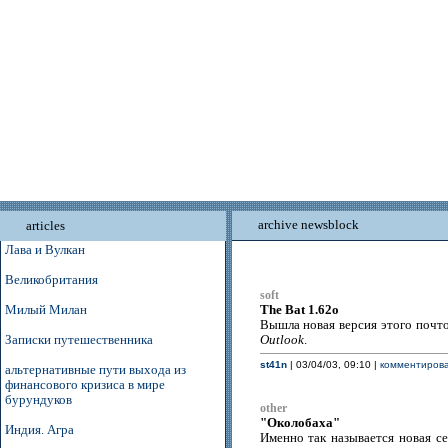
archive newsblock
articles
Лава и Вулкан
Великобритания
soft
The Bat 1.62o
Милый Милан
Вышла новая версия этого почт
Записки путешественника
Outlook
.
st41n
| 03/04/03, 09:10 |
комментирова
альтернативные пути выхода из
финансового кризиса в мире
бурундуков
other
"Околобаха"
Индия. Агра
Именно так называется новая с