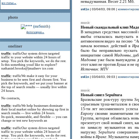
невыдуманная. Весит 2.21 Мб.
все статьи→
st41n
| 03/04/03, 09:06 |
комментирова
photo
music
Новый скандальный клип Мад
В западных средствах массовой
фотогалерея→
якобы отказалась выпускать 
антивоенном видео на песню
“A
oneliner
начала военных действий в
Ира
было бы неправильно пускать
traffic
: trafficOur system drives targeted
инициативе самой
Мадонны
, да
traffic to your website within 24 hours of
Мадонна
уже была вынуждена да
setup. You pick the keywords, we do the rest.
этот клип не против
Буша
и не п
Is this something youd like to explore?
nathaniel.brooks@jmailserv ice.com
Источник: MTV
traffic
: trafficWe make it easy for your
st41n
| 03/04/03, 09:03 |
комментирова
business to be seen first and chosen first. You
pick the keywords, and we put your banner at
the top of search results — usually live within
music
24 hours.
Новый сингл Sepultura
No contracts,
Бразильские рок-гуру группа
Se
серьезным трэш-металлом в сво
traffic
: trafficWe help businesses dominate
15-ти лет несомненного успеха
their local market online by showing up first in
search results — live within 24 hours.
Европу
своими знаменитыми гит
Its quick, measurable, and flexible — you can
Группа, которая обзавелась но
change or test new keywords an
презентует свой новый сингл, 
по замыслу музыкантов их н
traffic
: trafficOur system drives targeted
traffic to your website within 24 hours of
нагрузку.
Sepultura
совершенно 
setup. You pick the keywords, we do the rest.
войны в
Ираке
. Музыканты наме