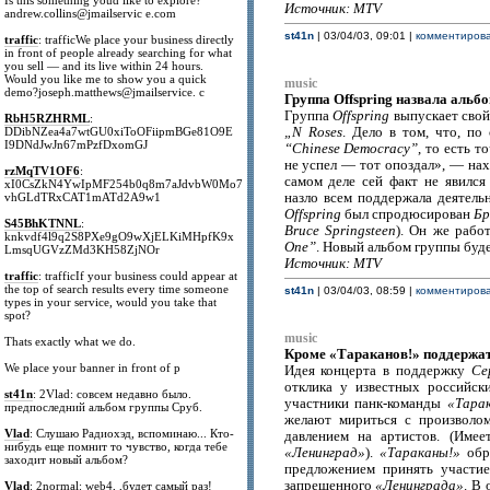
Is this something youd like to explore?
Источник: MTV
andrew.collins@jmailservic e.com
st41n
| 03/04/03, 09:01 |
комментирова
traffic
: trafficWe place your business directly
in front of people already searching for what
you sell — and its live within 24 hours.
Would you like me to show you a quick
music
demo?joseph.matthews@jmailservice. c
Группа Offspring назвала альбо
Группа
Offspring
выпускает свой
RbH5RZHRML
:
DDibNZea4a7wtGU0xiToOFiipmBGe81O9E
„N Roses
. Дело в том, что, п
I9DNdJwJn67mPzfDxomGJ
“Chinese Democracy”
, то есть т
не успел — тот опоздал», — на
rzMqTV1OF6
:
самом деле сей факт не явилс
xI0CsZkN4YwIpMF254b0q8m7aJdvbW0Mo7
vhGLdTRxCAT1mATd2A9w1
назло всем поддержала деятель
Offspring
был спродюсирован
Бр
S45BhKTNNL
:
Bruce Springsteen
). Он же рабо
knkvdf4l9q2S8PXe9gO9wXjELKiMHpfK9x
One”
. Новый альбом группы буд
LmsqUGVzZMd3KH58ZjNOr
Источник: MTV
traffic
: trafficIf your business could appear at
the top of search results every time someone
st41n
| 03/04/03, 08:59 |
комментирова
types in your service, would you take that
spot?
music
Thats exactly what we do.
Кроме «Тараканов!» поддержат
We place your banner in front of p
Идея концерта в поддержку
Се
отклика у известных российск
st41n
: 2Vlad: совсем недавно было.
участники панк-команды
«Тара
предпоследний альбом группы Сруб.
желают мириться с произволо
Vlad
: Слушаю Радиохэд, вспоминаю... Кто-
давлением на артистов. (Имее
нибудь еще помнит то чувство, когда тебе
«Ленинград»
).
«Тараканы!»
обра
заходит новый альбом?
предложением принять участие
запрещенного
«Ленинграда»
. В
Vlad
: 2normal: web4, ,будет самый раз!