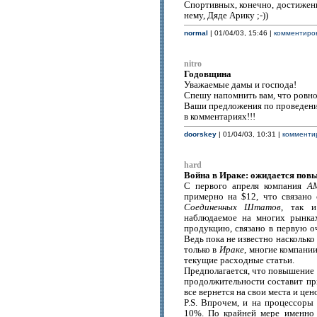
Спортивных, конечно, достижени
нему, Дяде Арику ;-))
normal
| 01/04/03, 15:46 |
комментиров
nitro
Годовщина
Уважаемые дамы и господа!
Спешу напомнить вам, что ровно
Ваши предложения по проведению
в комментариях!!!
doorskey
| 01/04/03, 10:31 |
комментир
hard
Война в Ираке: ожидается пов
С первого апреля компания
A
примерно на $12, что связано
Соединенных Штатов
, так и
наблюдаемое на многих рынка
продукцию, связано в первую 
Ведь пока не известно насколько
только в
Ираке
, многие компани
текущие расходные статьи.
Предполагается, что повышение 
продолжительности составит пр
все вернется на свои места и це
P.S. Впрочем, и на процессоры
10%. По крайней мере именно 