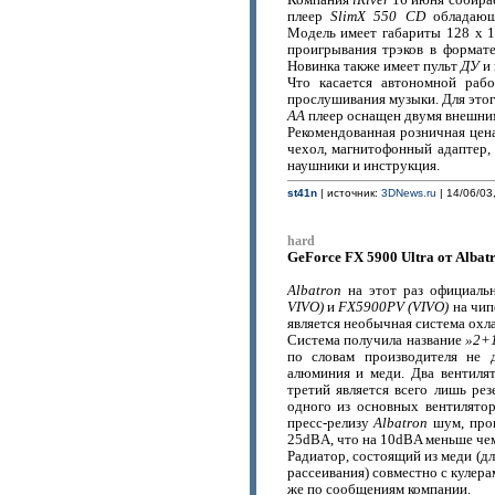
Компания
iRiver
16 июня собирае
плеер
SlimX 550 CD
обладающи
Модель имеет габариты 128 х 1
проигрывания трэков в форма
Новинка также имеет пульт
ДУ
и 
Что касается автономной ра
прослушивания музыки. Для этог
АА
плеер оснащен двумя внешни
Рекомендованная розничная цен
чехол, магнитофонный адаптер, 
наушники и инструкция.
st41n
| источник:
3DNews.ru
| 14/06/03
hard
GeForce FX 5900 Ultra от Alba
Albatron
на этот раз официаль
VIVO)
и
FX5900PV (VIVO)
на чи
является необычная система охл
Система получила название
»2+
по словам производителя не 
алюминия и меди. Два вентиля
третий является всего лишь рез
одного из основных вентилято
пресс-релизу
Albatron
шум, прои
25dBA, что на 10dBA меньше чем
Радиатор, состоящий из меди (д
рассеивания) совместно с кулера
же по сообщениям компании.