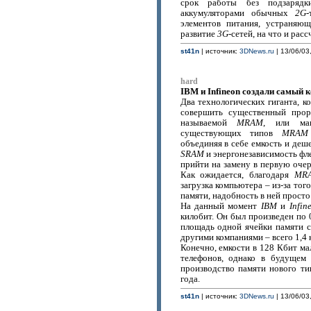
срок работы без подзаряд
аккумуляторами обычных
2G
-
элементов питания, устраняющ
развитие
3G
-сетей, на что и рас
st41n
| источник:
3DNews.ru
| 13/06/03,
hard
IBM и Infineon создали самый
Два технологических гиганта, 
совершить существенный прор
называемой
MRAM
, или маг
существующих типов
MRAM
объединяя в себе емкость и деш
SRAM
и энергонезависимость фл
прийти на замену в первую оч
Как ожидается, благодаря
MR
загрузка компьютера – из-за тог
памяти, надобность в ней просто
На данный момент
IBM
и
Infin
килобит. Он был произведен по
площадь одной ячейки памяти 
другими компаниями – всего 1,4
Конечно, емкости в 128 Кбит м
телефонов, однако в будущем 
производство памяти нового ти
года.
st41n
| источник:
3DNews.ru
| 13/06/03,