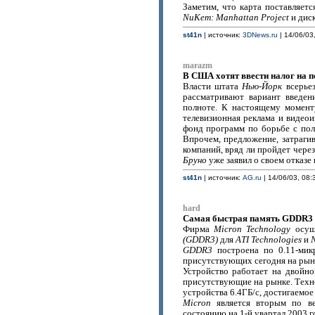
Заметим, что карта поставляет
NuKem: Manhattan Project
и диск
st41n
| источник:
3DNews.ru
| 14/06/03
marazm
В США хотят ввести налог на п
Власти штата
Нью-Йорк
всерьез
рассматривают вариант введен
полноте. К настоящему момент
телевизионная реклама и видеои
фонд программ по борьбе с пол
Впрочем, предложение, затраг
компаний, вряд ли пройдет через
Бруно
уже заявил о своем отказе
st41n
| источник:
AG.ru
| 14/06/03, 08:
hard
Самая быстрая память GDDR3 д
Фирма
Micron Technology
осущ
(GDDR3)
для
ATI Technologies
и
N
GDDR3
построена по 0.11-мик
присутствующих сегодня на рын
Устройство работает на двойно
присутствующие на рынке. Тех
устройства 6.4ГБ/с, достигаемое
Micron
является вторым по в
состоянию на 1-й увартал 2003 г