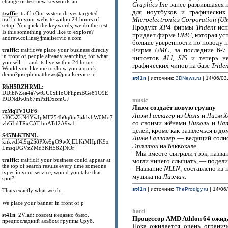
change or test new keywords an
Graphics Inc
ранее развившаяся 
для ноутбуков и графически
traffic
: trafficOur system drives targeted
traffic to your website within 24 hours of
Microelectronics Corporation (U
setup. You pick the keywords, we do the rest.
Продукт
XP4
фирмы
Trident
исп
Is this something youd like to explore?
придает фирме
UMC
, которая у
andrew.collins@jmailservic e.com
больше уверенности по поводу п
traffic
: trafficWe place your business directly
Фирма
UMC
, за последние 6-
in front of people already searching for what
чипсетов
ALI
,
SIS
и теперь не
you sell — and its live within 24 hours.
графических чипов на базе
Triden
Would you like me to show you a quick
demo?joseph.matthews@jmailservice. c
st41n
| источник:
3DNews.ru
| 14/06/03
RbH5RZHRML
:
DDibNZea4a7wtGU0xiToOFiipmBGe81O9E
I9DNdJwJn67mPzfDxomGJ
music
Лиэм создаёт новую группу
rzMqTV1OF6
:
Лиэм Галлагер
из
Oasis
и
Лиэм 
xI0CsZkN4YwIpMF254b0q8m7aJdvbW0Mo7
со своими жёнами
Николь
и
На
vhGLdTRxCAT1mATd2A9w1
целей, кроме как развлечься в до
S45BhKTNNL
:
Лиэм Галлагер
— ведущий солист
knkvdf4l9q2S8PXe9gO9wXjELKiMHpfK9x
Эпплтон
на бэквокале.
LmsqUGVzZMd3KH58ZjNOr
- Мы вместе сыграли трэк, назв
traffic
: trafficIf your business could appear at
могли ничего слышать, — подел
the top of search results every time someone
- Название
NLLN
, составлено из
types in your service, would you take that
музыка на
Лиэмах
.
spot?
st41n
| источник:
TheProdigy.ru
| 14/06/
Thats exactly what we do.
We place your banner in front of p
hard
st41n
: 2Vlad: совсем недавно было.
Процессор AMD Athlon 64 ожида
предпоследний альбом группы Сруб.
Пока ожидается очень огранич