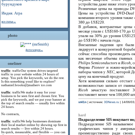
бурундуков
устройства даже ниже этого уро
Розничные цены на приводы
DV
Индия. Агра
Цены на устройства
DVD-Dual
компании второго уровня также 
все статьи→
380 до
US$
220.
В добавок, контрактные цены
месяце упали с
US$
160-170 до
U
photo
упали на 30% до уровня
US$
125
до
US$
190 с начала года.
Внезапные падения цен был
лидирует в конкурентной борьбе
фотогалерея→
сейчас способна производить о
как месячные объемы главных
Philips Semiconductors
и
Ricoh
, 
oneliner
Фирма
Pioneer
и южно-корейс
traffic
: trafficOur system drives targeted
наборы чипов у
NEC
, которой Д
traffic to your website within 24 hours of
цену на конечный продукт.
setup. You pick the keywords, we do the rest.
Хотя компания сильно отстает
Is this something youd like to explore?
nathaniel.brooks@jmailserv ice.com
возможностью записи от главны
Ricoh
зачастую поставляют 30
traffic
: trafficWe make it easy for your
поставляет менее чем 100,000 шт
business to be seen first and chosen first. You
pick the keywords, and we put your banner at
st41n
| источник:
3DNews.ru
| 14/06/03
the top of search results — usually live within
24 hours.
No contracts,
hard
Подразделение SIS покупает по
traffic
: trafficWe help businesses dominate
Подразделение
SIS
называемо
their local market online by showing up first in
search results — live within 24 hours.
графических чипов у америк
Its quick, measurable, and flexible — you can
преимущественно ради своих 