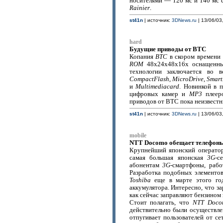
носителями — 120 мс и 140 мс 
Rainier
.
st41n
| источник:
3DNews.ru
| 13/06/03,
hard
Будущие приводы от BTC
Копания
BTC
в скором времени
ROM
48x24x48x16x оснащенны
технологии заключается во 
CompactFlash
,
MicroDrive
,
Smar
и
Multimediacard
. Новинкой в 
цифровых камер и
MP3
плееро
приводов от BTC пока неизвестн
st41n
| источник:
3DNews.ru
| 13/06/03,
mobile
NTT Docomo обещает телефоны 
Крупнейший японский операто
самая большая японская
3G
-с
абонентам
3G
-смартфоны, раб
Разработка подобных элементо
Toshiba
еще в марте этого го
аккумулятора. Интересно, что за
как сейчас заправляют бензином 
Стоит полагать, что
NTT Doco
действительно были осуществлен
отпугивает пользователей от се