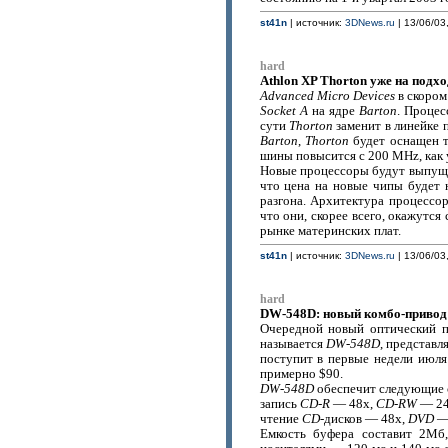
st41n
| источник:
3DNews.ru
| 13/06/03,
hard
Athlon XP Thorton уже на подхо
Advanced Micro Devices
в скором
Socket A
на ядре
Barton
. Процес
сути
Thorton
заменит в линейке
Barton
,
Thorton
будет оснащен 
шины повысится с 200 MHz, как
Новые процессоры будут выпу
что цена на новые чипы будет 
разгона. Архитектура процессор
что они, скорее всего, окажутс
рынке материнских плат.
st41n
| источник:
3DNews.ru
| 13/06/03,
hard
DW-548D: новый комбо-привод
Очередной новый оптический п
называется
DW-548D
, представл
поступит в первые недели июля
примерно $90.
DW-548D
обеспечит следующие с
запись
CD-R
— 48x,
CD-RW
— 24
чтение
CD
-дисков — 48x,
DVD
— 
Емкость буфера составит 2Мб