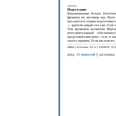
cinema
Игры и кино
Кинокомпания
Artisan Entertai
фильмов по мотивам игр
Alone
находится в стадии подготовки к
— зрители увидят его уже этой 
Тем временем коллектив
Majes
интеллектуальной собственн
представителям кино-, теле- и 
своего кармана. Если им повезет
st41n
| источник:
AG.ru
| 13/06/03, 11:
пред. 15 новостей
||
заголовки