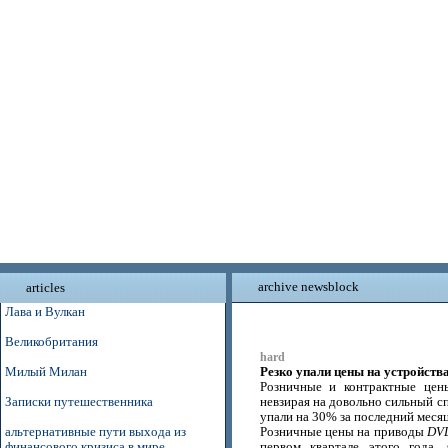
archive newsblock
articles
Лава и Вулкан
Великобритания
hard
Резко упали цены на устройств
Милый Милан
Розничные и контрактные це
Записки путешественника
невзирая на довольно сильный с
упали на 30% за последний месяц
альтернативные пути выхода из
Розничные цены на приводы
DV
финансового кризиса в мире
первом квартале этого года