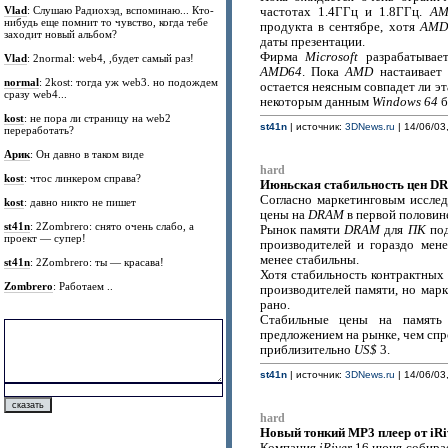
Vlad
: Слушаю Радиохэд, вспоминаю... Кто-
частотах 1.4ГГц и 1.8ГГц.
A
нибудь еще помнит то чувство, когда тебе
продукта в сентябре, хотя
AMD
заходит новый альбом?
даты презентации.
Фирма
Microsoft
разрабатывае
Vlad
: 2normal: web4, ,будет самый раз!
AMD64
. Пока
AMD
настаивает 
normal
: 2kost: тогда уж web3. но подождем
остается неясным совпадет ли э
сразу web4...
некоторым данным
Windows 64
б
kost
: не пора ли страницу на web2
st41n
| источник:
3DNews.ru
| 14/06/03
переработать?
Арик
: Он давно в таком виде
hard
kost
: чтос линкером справа?
Июньская стабильность цен D
Согласно маркетинговым иссл
kost
: давно никто не пишет
цены на
DRAM
в первой половин
st41n
: 2Zombrero: снято очень слабо, а
Рынок памяти
DRAM
для
ПК
под
проект — супер!
производителей и гораздо мен
менее стабильны.
st41n
: 2Zombrero: ты — красава!
Хотя стабильность контрактных
Zombrero
: Работаем ..
производителей памяти, но мар
рано.
Стабильные цены на память
предложением на рынке, чем сп
приблизительно
US$
3.
st41n
| источник:
3DNews.ru
| 14/06/03
hard
Новый тонкий MP3 плеер от iRi