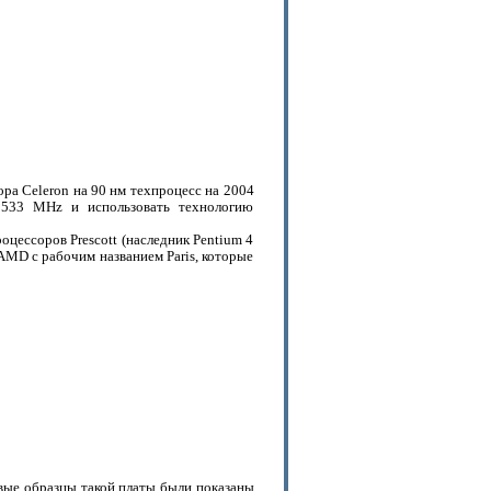
ра Celeron на 90 нм техпроцесс на 2004
 533 MHz и использовать технологию
роцессоров Prescott (наследник Pentium 4
 AMD с рабочим названием Paris, которые
вые образцы такой платы были показаны