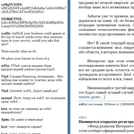
продажи во втором квартале до
rzMqTV1OF6
:
вообще ниже всех возможных пр
xI0CsZkN4YwIpMF254b0q8m7aJdvbW0Mo7
vhGLdTRxCAT1mATd2A9w1
Забыты уже те времена, ко
S45BhKTNNL
:
держаться на плаву ей, по бол
knkvdf4l9q2S8PXe9gO9wXjELKiMHpfK9x
итерации затягивания поясов.
LmsqUGVzZMd3KH58ZjNOr
сплошные технологические фиас
traffic
: trafficIf your business could appear at
неизвестно куда пропавших по в
the top of search results every time someone
types in your service, would you take that
Нет! В своей текущей неуд
spot?
ссылается компания: мол, эпид
Thats exactly what we do.
обе области, в которых компани
We place your banner in front of p
Интересно при этом отме
потенциальные клиенты Intel со
st41n
: 2Vlad: совсем недавно было.
предпоследний альбом группы Сруб.
все же средняя цель остается 
громадном ассортименте Intel
Vlad
: Слушаю Радиохэд, вспоминаю... Кто-
избавления от всего и вся, таки
нибудь еще помнит то чувство, когда тебе
заходит новый альбом?
Начинающийся третий квар
Vlad
: 2normal: web4, ,будет самый раз!
это будет самый лучший случай. 
читать далее... ]
normal
: 2kost: тогда уж web3. но подождем
сразу web4...
st41n
| источник:
3DNews.ru
| 26/06/03
kost
: не пора ли страницу на web2
переработать?
other
Арик
: Он давно в таком виде
Начинается открытая регистрац
»Фонд развития Интернет»
kost
: чтос линкером справа?
этом сообцил официальный реги
kost
: давно никто не пишет