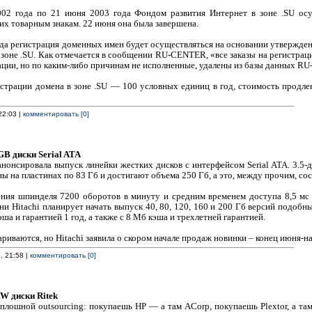
002 года по 21 июня 2003 года Фондом развития Интернет в зоне .SU осу
х товарным знакам. 22 июня она была завершена.
ода регистрация доменных имен будет осуществляться на основании утвержде
зоне .SU. Как отмечается в сообщении RU-CENTER, «все заказы на регистрац
ации, но по каким-либо причинам не исполненные, удалены из базы данных R
страции домена в зоне .SU — 100 условных единиц в год, стоимость продл
22:03 |
комментировать [0]
GB диски Serial ATA
анонсировала выпуск линейки жестких дисков с интерфейсом Serial ATA. 3.
ы на пластинах по 83 Гб и достигают объема 250 Гб, а это, между прочим, со
ния шпинделя 7200 оборотов в минуту и средним временем доступа 8,5 мс
и Hitachi планирует начать выпуск 40, 80, 120, 160 и 200 Гб версий подобн
ша и гарантией 1 год, а также с 8 Мб кэша и трехлетней гарантией.
ариваются, но Hitachi заявила о скором начале продаж новинки – конец июня-н
, 21:58 |
комментировать [0]
W диски Ritek
сплошной outsourcing: покупаешь HP — а там ACorp, покупаешь Plextor, а т