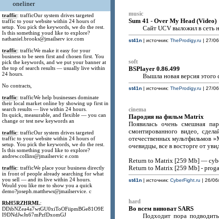
oneliner
music
traffic
: trafficOur system drives targeted
Sum 41 - Over My Head (Video)
traffic to your website within 24 hours of
setup. You pick the keywords, we do the rest.
Сайт UCV выложил в сеть н
Is this something youd like to explore?
nathaniel.brooks@jmailserv ice.com
st41n
| источник:
TheProdigy.ru
| 27/06
traffic
: trafficWe make it easy for your
business to be seen first and chosen first. You
soft
pick the keywords, and we put your banner at
the top of search results — usually live within
BSPlayer 0.86.499
24 hours.
Вышла новая версия этого
No contracts,
st41n
| источник:
TheProdigy.ru
| 27/06
traffic
: trafficWe help businesses dominate
their local market online by showing up first in
search results — live within 24 hours.
cinema
Its quick, measurable, and flexible — you can
Пародия на фильм Matrix
change or test new keywords an
Появилась очень смешная пар
смонтированного видео, сдела
traffic
: trafficOur system drives targeted
traffic to your website within 24 hours of
отечественных мультфильмов »
setup. You pick the keywords, we do the rest.
очевидцы, все в восторге от ув
Is this something youd like to explore?
andrew.collins@jmailservic e.com
Return to Matrix [259 Mb] — cybe
traffic
: trafficWe place your business directly
Return to Matrix [259 Mb] - prog
in front of people already searching for what
you sell — and its live within 24 hours.
st41n
| источник:
CyberFight.ru
| 26/06
Would you like me to show you a quick
demo?joseph.matthews@jmailservice. c
hard
RbH5RZHRML
:
Во всем виноват SARS
DDibNZea4a7wtGU0xiToOFiipmBGe81O9E
I9DNdJwJn67mPzfDxomGJ
Подходит пора подводить