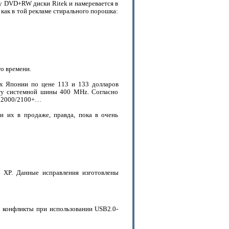
ву DVD+RW диски Ritek и намеревается в
ак в той рекламе стирального порошка:
го времени.
ах Японии по цене 113 и 133 долларов
оту системной шины 400 MHz. Согласно
XP 2000/2100+…
и их в продаже, правда, пока в очень
 XP. Данные исправления изготовлены
т конфликты при использовании USB2.0-