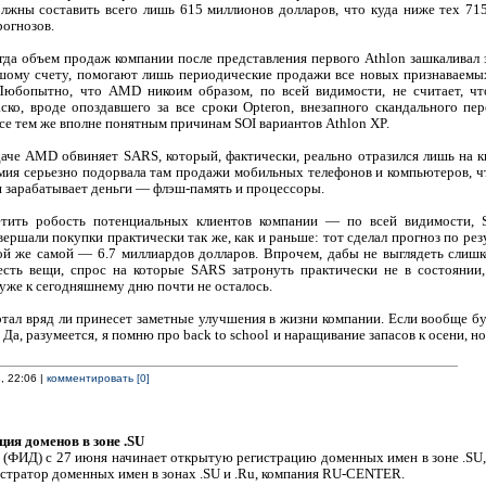
лжны составить всего лишь 615 миллионов долларов, что куда ниже тех 715,
огнозов.
гда объем продаж компании после представления первого Athlon зашкаливал з
ьшому счету, помогают лишь периодические продажи все новых признаваемы
 Любопытно, что AMD никоим образом, по всей видимости, не считает, 
ко, вроде опоздавшего за все сроки Opteron, внезапного скандального пер
се тем же вполне понятным причинам SOI вариантов Athlon XP.
аче AMD обвиняет SARS, который, фактически, реально отразился лишь на к
емия серьезно подорвала там продажи мобильных телефонов и компьютеров, ч
я зарабатывает деньги — флэш-память и процессоры.
тить робость потенциальных клиентов компании — по всей видимости, S
вершали покупки практически так же, как и раньше: тот сделал прогноз по ре
той же самой — 6.7 миллиардов долларов. Впрочем, дабы не выглядеть слишк
 есть вещи, спрос на которые SARS затронуть практически не в состоянии
х уже к сегодняшнему дню почти не осталось.
тал вряд ли принесет заметные улучшения в жизни компании. Если вообще бу
Да, разумеется, я помню про back to school и наращивание запасов к осени, 
, 22:06 |
комментировать [0]
ия доменов в зоне .SU
 (ФИД) с 27 июня начинает открытую регистрацию доменных имен в зоне .SU,
стратор доменных имен в зонах .SU и .Ru, компания RU-CENTER.