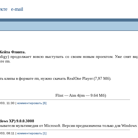
екте
e-mail
Кейта Флинта.
odigy) продолжает вовсю выступать со своим новым проектом. Уже снят ви
те rm.
ь клипы в формате rm, нужно скачать RealOne Player (7,97 Мб).
Flint — Aim 4(rm — 9.64 Mб)
/03, 11:30 |
комментировать [6]
ows XP) 9.0.0.3008
ывателя мультимедия от Microsoft. Версия предназначена только для Windows 
/03, 08:11 |
комментировать [1]