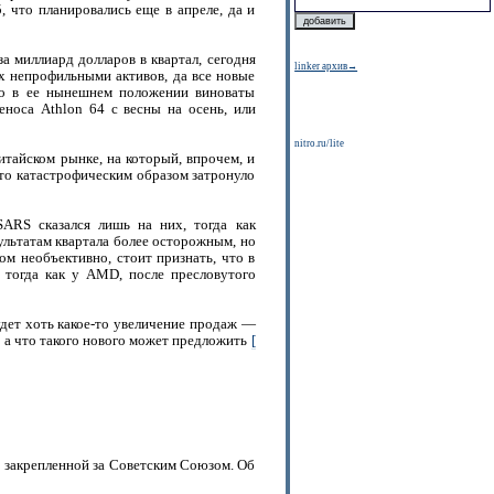
 что планировались еще в апреле, да и
а миллиард долларов в квартал, сегодня
linker архив→
х непрофильными активов, да все новые
что в ее нынешнем положении виноваты
еноса Athlon 64 с весны на осень, или
nitro.ru/lite
итайском рынке, на который, впрочем, и
то катастрофическим образом затронуло
ARS сказался лишь на них, тогда как
зультатам квартала более осторожным, но
ом необъективно, стоит признать, что в
, тогда как у AMD, после пресловутого
дет хоть какое-то увеличение продаж —
но а что такого нового может предложить
[
 закрепленной за Советским Союзом. Об