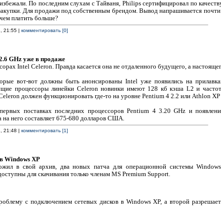
избежали. По последним слухам с Тайваня, Philips сертифицировал по качест
акупки. Для продажи под собственным брендом. Вывод напрашивается почти к
ачем платить больше?
, 21:55 |
комментировать [0]
 2.6 GHz уже в продаже
орах Intel Celeron. Правда касается она не отдаленного будущего, а настояще
торые вот-вот должны быть анонсированы Intel уже появились на прилавк
ущие процессоры линейки Celeron новинки имеют 128 кб кэша L2 и част
l Celeron должен функционировать где-то на уровне Pentium 4 2.2 или Athlon 
первых поставках последних процессоров Pentium 4 3.20 GHz и появлени
 на него составляет 675-680 долларов США.
, 21:48 |
комментировать [1]
 в Windows XP
ложил в свой архив, два новых патча для операционной системы Windows
 доступны для скачивания только членам MS Premium Support.
роблему с подключением сетевых дисков в Windows XP, а второй разрешае