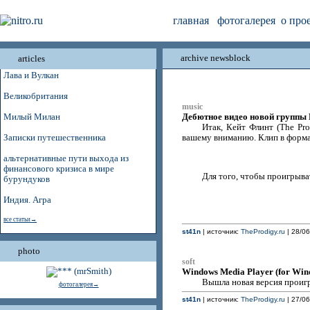
главная
фотогалерея
о про
archive newsblock
articles
Лава и Вулкан
Великобритания
music
Дебютное видео новой группы 
Милый Милан
Итак, Кейт Флинт (The Pr
Записки путешественника
вашему вниманию. Клип в форма
альтернативные пути выхода из
финансового кризиса в мире
Для того, чтобы проигрыват
бурундуков
Индия. Агра
все статьи→
st41n
| источник:
TheProdigy.ru
| 28/06
photo
soft
Windows Media Player (for Wind
Вышла новая версия проигр
фотогалерея→
st41n
| источник:
TheProdigy.ru
| 27/06