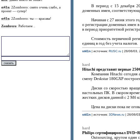
В период с 15 декабря 2
st41n
: 2Zombrero: снято очень слабо, а
доменных имен, соответствующи
проект — супер!
st41n
: 2Zombrero: ты — красава!
Начиная с 27 июня этого г
о регистрации доменных имен в 
Zombrero
: Работаем ..
в период приоритетной регистр
Стоимость первичной реги
единиц в год без учета налогов.
st41n
| источник:
RUSC.ru
| 26/06/03, 
hard
Hitachi представит первые 250
Компания Hitachi сегодня 
смену Deskstar 180GXP построен
Диски со скоростью враще
настольных ПК. В скором времен
жестких дисков данной с 2 Мб кэ
Цена на диски пока не огов
st41n
| источник:
3DNews.ru
| 26/06/03
hard
Philips сертифицировал DVD+R
Outsourcing, кругом один 