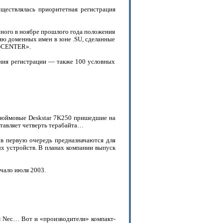
ществлялась приоритетная регистрация
нного в ноябре прошлого года положения
ию доменных имен в зоне .SU, сделанные
U-CENTER».
ения регистрации — также 100 условных
5-дюймовые Deskstar 7K250 пришедшие на
ставляет четверть терабайта…
 в первую очередь предназначаются для
ых устройств. В планах компании выпуск
ачало июля 2003.
ам Nec… Вот и «производители» компакт-