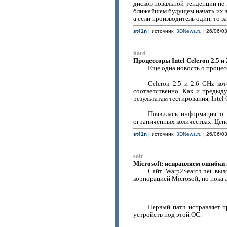
дисков повальной тенденции не 
ближайшем будущем начать их з
а если производитель один, то з
st41n
| источник:
3DNews.ru
| 26/06/03
hard
Процессоры Intel Celeron 2.5 и
Еще одна новость о процесс
Celeron 2.5 и 2.6 GHz ко
соответственно. Как и предыд
результатам тестирования, Inte
Появилась информация о 
ограниченных количествах. Цена
st41n
| источник:
3DNews.ru
| 26/06/03
soft
Microsoft: исправляем ошибки
Сайт Warp2Search.net вы
корпорацией Microsoft, но пока
Первый патч исправляет п
устройств под этой ОС.