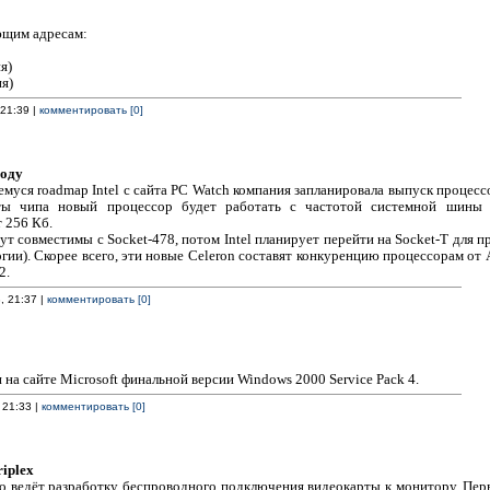
ющим адресам:
я)
я)
 21:39 |
комментировать [0]
году
муся roadmap Intel с сайта PC Watch компания запланировала выпуск процессо
ты чипа новый процессор будет работать с частотой системной шины
 256 Кб.
ут совместимы с Socket-478, потом Intel планирует перейти на Socket-T для п
гии). Скорее всего, эти новые Celeron составят конкуренцию процессорам от
2.
, 21:37 |
комментировать [0]
на сайте Microsoft финальной версии Windows 2000 Service Pack 4.
 21:33 |
комментировать [0]
iplex
но ведёт разработку беспроводного подключения видеокарты к монитору. Пер