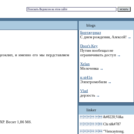
blogs
Бортжурнал
С днем рождения, Алексей!
→
Door's Key
Путин пообещал не
деоклип, и именно его мы пердставляем
ограничивать доступ
→
Xelan
Мелочевка
→
n:st41n
Электромобили
→
Vlad
дерзость
→
linker
 
&#8220;Vi&a
XP. Весит 1,86 Мб.
 
Chi ti&#787
 
“Viencaytrong.