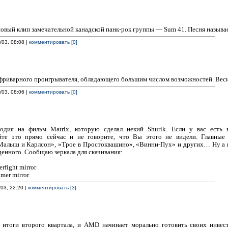
овый клип замечательной канадской панк-рок группы — Sum 41. Песня называе
/03, 08:08 |
комментировать [0]
 фриварного проигрывателя, обладающего большим числом возможностей. Веси
/03, 08:06 |
комментировать [0]
одия на фильм Matrix, которую сделал некий Shurik. Если у вас есть
йте это прямо сейчас и не говорите, что Вы этого не видели. Главные
Малыш и Карлсон», »Трое в Простоквашино», «Винни-Пух» и других… Ну а п
иденного. Сообщаю зеркала для скачивания:
rfight mirror
amer mirror
/03, 22:20 |
комментировать [3]
 итоги второго квартала, и AMD начинает морально готовить своих инве