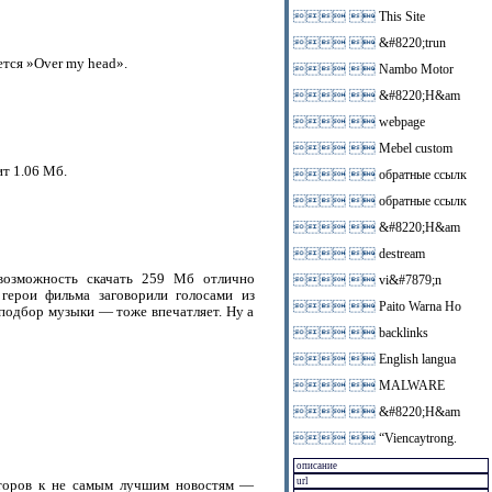
 
This Site
 
&#8220;trun
тся »Over my head».
 
Nambo Motor
 
&#8220;H&am
 
webpage
 
Mebel custom
т 1.06 Мб.
 
обратные ссылк
 
обратные ссылк
 
&#8220;H&am
 
destream
 возможность скачать 259 Мб отлично
 
vi&#7879;n
 герои фильма заговорили голосами из
 
Paito Warna Ho
одбор музыки — тоже впечатляет. Ну а
 
backlinks
 
English langua
 
MALWARE
 
&#8220;H&am
 
“Viencaytrong.
сторов к не самым лучшим новостям —