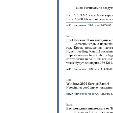
Файлы скачивать по следу
Патч 1 (3,3 Мб, английская верси
Патч 2 (280 Кб, английская верси
st41n
| источник:
iXBT.com
| 26/06/03,
hard
Intel Celeron 90 нм в будущем 
Согласно недавно появивше
год. Кроме повышения часто
Hyperthreading. Кэш L2 составит
Первые модели Intel Celeron буд
изготовленный по 90 нм техноло
также будут оснащены 256 Кб L
st41n
| источник:
3DNews.ru
| 26/06/03
soft
Windows 2000 Service Pack 4
Neowin.net сообщил о появлении 
st41n
| источник:
radeon.ru
| 26/06/03,
hard
Беспроводная видеокарта от Tr
Компания Triplex уже дав