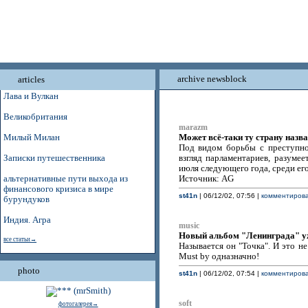
archive newsblock
articles
Лава и Вулкан
Великобритания
marazm
Может всё-таки ту страну назв
Милый Милан
Под видом борьбы с преступно
Записки путешественника
взгляд парламентариев, разумее
июля следующего года, среди ег
альтернативные пути выхода из
Источник: AG
финансового кризиса в мире
st41n
| 06/12/02, 07:56 |
комментирова
бурундуков
Индия. Агра
music
Новый альбом "Ленинграда" у
все статьи→
Называется он "Точка". И это н
Must by одназначно!
photo
st41n
| 06/12/02, 07:54 |
комментирова
soft
фотогалерея→