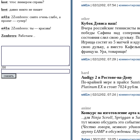
kost
: чтос линкером справа?
st41n
| 02/12/02, 07:54 |
комментирова
kost
: давно никто не пишет
st41n
: 2Zombrero: снято очень слабо, а
other
проект — супер!
Кубок Дэвиса наш!
Вчера российские теннисисты вс
st41n
: 2Zombrero: ты — красава!
победы Сафина над сопернико
Zombrero
: Работаем ..
состояния слил свою дуэльку. П
Игрища состят из 5 матчей и иду
свою дульку, а вместо Кафел
француза. Ура, товарищи!
st41n
| 02/12/02, 07:29 |
комментирова
200
hard
Audigy 2 в Ростове-на-Дону
По-крайней мере в прайсе Sunri
Platinum EX
и стоит 7024 рубля. 
st41n
| 02/12/02, 07:24 |
комментирова
anime
Конкурс на изготовление арта к
...для
Ninja Scroll, Spriggan
и
Sa
тут можно обсудить это событие
(
Честно говоря, немного удив
группу LAMP в обсуждении. Неу
Xelan
| 30/11/02, 10:05 |
комментирова