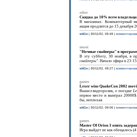
other
Скидка до 10% всем владельца
В магазинах: Компьютерный ми
акция продлится до 15 декабря 2
st41n
| 30/11/02, 09:49 |
комментироват
music
"Ночные снайперы" в программ
В эту субботу, 30 ноября, в 
снайперы"
. Начало эфира в 23:1
st41n
| 30/11/02, 09:27 |
комментироват
games
Lexer wins QuakeCon 2002 movi
Вышел видеоролик, о поездке
Le
первое место и выиграл 20000$
бы, неплохая.
st41n
| 30/11/02, 09:06 |
комментироват
games
Master Of Orion 3 опять задерж
Игра выйдет не как обещалось (4 