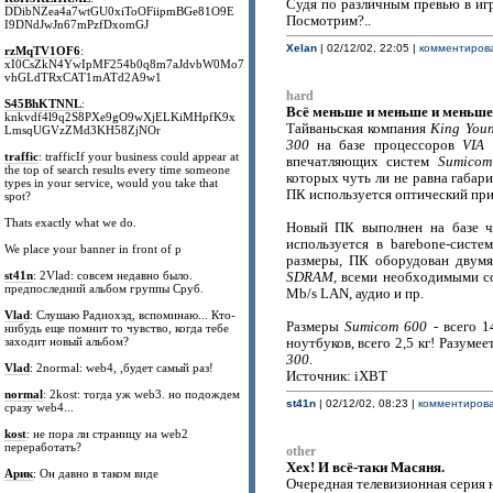
Судя по различным превью в игр
DDibNZea4a7wtGU0xiToOFiipmBGe81O9E
Посмотрим?..
I9DNdJwJn67mPzfDxomGJ
Xelan
| 02/12/02, 22:05 |
комментирова
rzMqTV1OF6
:
xI0CsZkN4YwIpMF254b0q8m7aJdvbW0Mo7
vhGLdTRxCAT1mATd2A9w1
hard
S45BhKTNNL
:
Всё меньше и меньше и меньше
knkvdf4l9q2S8PXe9gO9wXjELKiMHpfK9x
Тайваньская компания
King You
LmsqUGVzZMd3KH58ZjNOr
300
на базе процессоров
VIA
traffic
: trafficIf your business could appear at
впечатляющих систем
Sumicom
the top of search results every time someone
которых чуть ли не равна габа
types in your service, would you take that
ПК используется оптический при
spot?
Thats exactly what we do.
Новый ПК выполнен на базе ч
используется в barebone-сист
We place your banner in front of p
размеры, ПК оборудован двум
st41n
: 2Vlad: совсем недавно было.
SDRAM
, всеми необходимыми 
предпоследний альбом группы Сруб.
Mb/s LAN, аудио и пр.
Vlad
: Слушаю Радиохэд, вспоминаю... Кто-
Размеры
Sumicom 600
- всего 1
нибудь еще помнит то чувство, когда тебе
заходит новый альбом?
ноутбуков, всего 2,5 кг! Разуме
300
.
Vlad
: 2normal: web4, ,будет самый раз!
Источник: iXBT
normal
: 2kost: тогда уж web3. но подождем
st41n
| 02/12/02, 08:23 |
комментирова
сразу web4...
kost
: не пора ли страницу на web2
переработать?
other
Хех! И всё-таки Масяня.
Арик
: Он давно в таком виде
Очередная телевизионная серия 