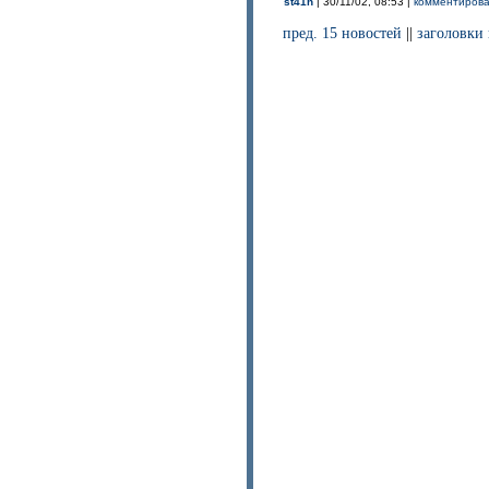
st41n
| 30/11/02, 08:53 |
комментироват
пред. 15 новостей
||
заголовки