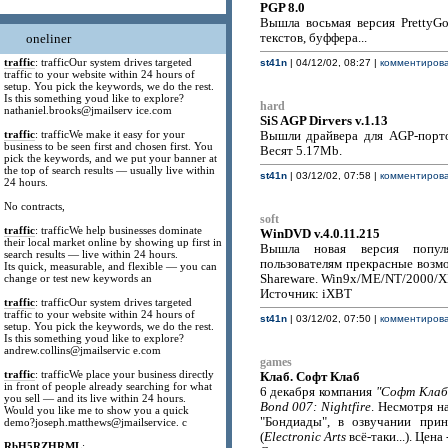
PGP 8.0
Вышла восьмая версия PrettyGo
oneliner
текстов, буффера...
traffic
: trafficOur system drives targeted
st41n
| 04/12/02, 08:27 |
комментирова
traffic to your website within 24 hours of
setup. You pick the keywords, we do the rest.
Is this something youd like to explore?
hard
nathaniel.brooks@jmailserv ice.com
SiS AGP Dirvers v.1.13
traffic
: trafficWe make it easy for your
Вышли драйвера для AGP-порто
business to be seen first and chosen first. You
Весят 5.17Mb.
pick the keywords, and we put your banner at
the top of search results — usually live within
st41n
| 03/12/02, 07:58 |
комментирова
24 hours.
No contracts,
soft
traffic
: trafficWe help businesses dominate
WinDVD v.4.0.11.215
their local market online by showing up first in
Вышла новая версия популя
search results — live within 24 hours.
пользователям прекрасные возм
Its quick, measurable, and flexible — you can
change or test new keywords an
Shareware. Win9x/ME/NT/2000/X
Источник: iXBT
traffic
: trafficOur system drives targeted
traffic to your website within 24 hours of
st41n
| 03/12/02, 07:50 |
комментирова
setup. You pick the keywords, we do the rest.
Is this something youd like to explore?
andrew.collins@jmailservic e.com
games
traffic
: trafficWe place your business directly
Клаб. Софт Клаб
in front of people already searching for what
6 декабря компания
"Софт Клаб
you sell — and its live within 24 hours.
Bond 007: Nightfire
. Несмотря н
Would you like me to show you a quick
"Бондиады", в озвучании при
demo?joseph.matthews@jmailservice. c
(
Electronic Arts
всё-таки...). Цена
RbH5RZHRML
: