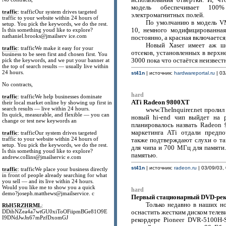
использования отвёртки. И, чт
модель обеспечивает 100%
traffic
: trafficOur system drives targeted
электромагнитных полей.
traffic to your website within 24 hours of
По умолчанию в модель VM
setup. You pick the keywords, we do the rest.
Is this something youd like to explore?
10, немного модифицированная
nathaniel.brooks@jmailserv ice.com
постоянно, а красная включается,
Новый Xaser имеет аж ш
traffic
: trafficWe make it easy for your
отсеков, установленных в верхн
business to be seen first and chosen first. You
pick the keywords, and we put your banner at
3000 пока что остаётся неизвест
the top of search results — usually live within
24 hours.
st41n
| источник:
hardwareportal.ru
| 03
No contracts,
hard
traffic
: trafficWe help businesses dominate
ATi Radeon 9800XT
their local market online by showing up first in
search results — live within 24 hours.
www.TheInquirer.net пролил
Its quick, measurable, and flexible — you can
новый hi-end чип выйдет на 
change or test new keywords an
планировалось назвать Radeon 
маркетинга ATi отдали предпо
traffic
: trafficOur system drives targeted
traffic to your website within 24 hours of
также подтверждают слухи о т
setup. You pick the keywords, we do the rest.
для чипа и 700 МГц для памяти.
Is this something youd like to explore?
памятью.
andrew.collins@jmailservic e.com
st41n
| источник:
radeon.ru
| 03/09/03,
traffic
: trafficWe place your business directly
in front of people already searching for what
you sell — and its live within 24 hours.
Would you like me to show you a quick
hard
demo?joseph.matthews@jmailservice. c
Первый стационарный DVD-рек
Только недавно в наших н
RbH5RZHRML
:
DDibNZea4a7wtGU0xiToOFiipmBGe81O9E
оснастить жестким диском телев
I9DNdJwJn67mPzfDxomGJ
рекордере Pioneer DVR-5100H-