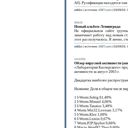
All
). Русификация находится там 
st41n
| источник:
iXBT.com
| 03/09/03, 
music
Новый альбом Ленинграда
На официальном сайте группы
заканчиает работу над новым ст
этот раз получилось. Я лично, 
st41n
| источник:
iXBT.com
| 03/09/03, 
security
Обзор вирусной активности (авг
«Лаборатория Касперского» пре
активности за август 2003 г.
Двадцатка наиболее распростра
Название Доля в общем числе ви
1 I-Worm.Sobig 61,49%
2 I-Worm.Mimail 4,06%
3 I-Worm.Tanatos 3,49%
4 Worm.Win32.Lovesan 3,17%
5 I-Worm.Klez 1,09%
6 I-Worm.Lentin 0,67%
7 Worm.P2P.Spybot 0,66%
8 Macro.Word97.Thus 0,60%