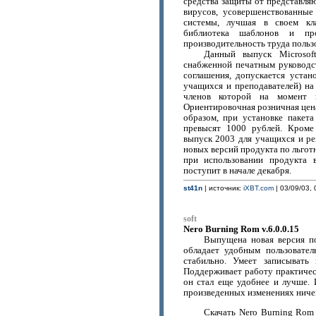
средства защиты от представл
вирусов, усовершенствованные
системы, лучшая в своем кла
библиотека шаблонов и пр
производительность труда польз
Данный выпуск Microsoft
снабженной печатным руководст
соглашения, допускается устан
учащихся и преподавателей) на
членов которой на момент п
Ориентировочная розничная цен
образом, при установке пакет
превысят 1000 рублей. Кроме 
выпуск 2003 для учащихся и ре
новых версий продукта по льгот
при использовании продукта 
поступит в начале декабря.
st41n
| источник:
iXBT.com
| 03/09/03, 
soft
Nero Burning Rom v.6.0.0.15
Выпущена новая версия по
обладает удобным пользовател
стабильно. Умеет записывать
Поддерживает работу практичес
он стал еще удобнее и лучше.
произведенных изменениях ничег
Скачать Nero Burning Rom 