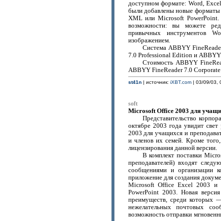
доступном формате: Word, Exce
были добавлены новые форматы –
XML или Microsoft PowerPoint.
возможности: вы можете ред
привычных инструментов Wo
изображением.
Система ABBYY FineReader
7.0 Professional Edition и ABBYY 
Стоимость ABBYY FineReade
ABBYY FineReader 7.0 Corporate 
st41n
| источник:
iXBT.com
| 03/09/03, 
soft
Microsoft Office 2003 для учащ
Представительство корпора
октябре 2003 года увидит свет 
2003 для учащихся и преподават
и членов их семей. Кроме того
лицензирования данной версии.
В комплект поставки Micro
преподавателей) входят следу
сообщениями и организации ко
приложение для создания докуме
Microsoft Office Excel 2003 и
PowerPoint 2003. Новая версия
преимуществ, среди которых —
нежелательных почтовых соо
возможность отправки мгновенн