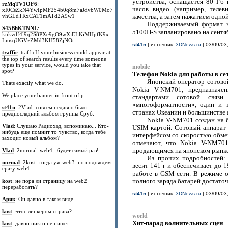
устройства, оснащается 80 Гб
rzMqTV1OF6
:
часов видео (например, теле
xI0CsZkN4YwIpMF254b0q8m7aJdvbW0Mo7
vhGLdTRxCAT1mATd2A9w1
качества, а затем нажатием одно
Поддерживаемый формат н
S45BhKTNNL
:
5100H-S запланировано на сентя
knkvdf4l9q2S8PXe9gO9wXjELKiMHpfK9x
LmsqUGVzZMd3KH58ZjNOr
st41n
| источник:
3DNews.ru
| 03/09/03
traffic
: trafficIf your business could appear at
the top of search results every time someone
types in your service, would you take that
mobile
spot?
Телефон Nokia для работы в с
Японский оператор сотовой
Thats exactly what we do.
Nokia V-NM701, предназначе
We place your banner in front of p
стандартами сотовой свя
«многоформатности», один и 
st41n
: 2Vlad: совсем недавно было.
странах Океании и большинстве 
предпоследний альбом группы Сруб.
Nokia V-NM701 создан на б
Vlad
: Слушаю Радиохэд, вспоминаю... Кто-
USIM-картой. Сотовый аппарат
нибудь еще помнит то чувство, когда тебе
интерфейсом со скоростью обмен
заходит новый альбом?
отмечают, что Nokia V-NM701
Vlad
: 2normal: web4, ,будет самый раз!
продающимся на японском рынке
Из прочих подробностей:
normal
: 2kost: тогда уж web3. но подождем
весит 141 г и обеспечивает до
сразу web4...
работе в GSM-сети. В режиме о
kost
: не пора ли страницу на web2
полного заряда батарей достаточ
переработать?
st41n
| источник:
3DNews.ru
| 03/09/03
Арик
: Он давно в таком виде
kost
: чтос линкером справа?
world
Хит-парад волнительных сцен
kost
: давно никто не пишет