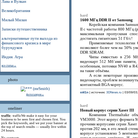
Лава и Вулкан
Великобритания
hard
1600 МГц DDR II от Samsung
Милый Милан
Корейская компания Samsu
Записки путешественника
II с частотой работы 800 МГц (
максимальная пропускная спо
альтернативные пути выхода из
достигать гигантских 51 Гб/с!
финансового кризиса в мире
Применяемые технологии On
бурундуков
позволяют более чем на 50% ув
DDR SDRAM.
Индия. Агра
Чипы емкостью в 256 Мб
видеокарт 512 Мб`ами памяти,
все статьи→
особенным, потомки NV40 и R42
на такие объёмы.
А если некоторые произво
photo
видеокарты, проблем возникнуть
контактный BGA-корпус.
st41n
| источник:
3DNews.ru
| 03/09/03
фотогалерея→
hard
oneliner
Новый корпус серии Xaser III
Компания Thermaltake объ
traffic
: trafficWe make it easy for your
business to be seen first and chosen first. You
VM3000. Этот корпус формата Mi
pick the keywords, and we put your banner at
прочими корпусами серии Xaser 
the top of search results — usually live within
против 202 мм, в его левой стен
24 hours.
корпусе установлено 5 вентилят
No contracts,