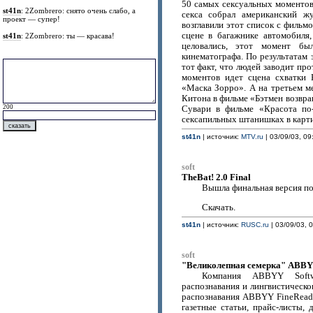
50 самых сексуальных моментов
st41n
: 2Zombrero: снято очень слабо, а
секса собрал американский 
проект — супер!
возглавили этот список с фильм
сцене в багажнике автомобиля,
st41n
: 2Zombrero: ты — красава!
целовались, этот момент б
кинематографа. По результатам 
тот факт, что людей заводит пр
моментов идет сцена схватки
«Маска Зорро». А на третьем 
Китона в фильме «Бэтмен возвр
200
Сувари в фильме «Красота по
сексапильных штанишках в карт
st41n
| источник:
MTV.ru
| 03/09/03, 09
soft
TheBat! 2.0 Final
Вышла финальная версия по
Скачать.
st41n
| источник:
RUSC.ru
| 03/09/03, 
soft
"Великолепная семерка" ABBY
Компания ABBYY Softw
распознавания и лингвистическ
распознавания ABBYY FineReade
газетные статьи, прайс-листы,