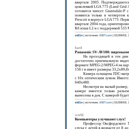
квартале 2005. Подтверждаютс
цоколевкой LGA 775 (Land Grid A
готовится чипсет Grantsdale-P
появится только в четвертом 
Prescott в корпусе LGA 775. Пер
квартале 2004 года, ориентирово
Кб кэша L2 и с поддержкой 533
st41n
| источник:
iXBT.com
| 01/09/03, 
hard
Panasonic SV- AV100: видеокам
На проходящей в эти дни 
достаточно оригинальную виде
формате MPEG-2/MPEG-4 на карты
156 г и имеет размеры 33,2х89,8
Камера оснащена ПЗС-матр
с 10х оптическим зумом. Имеет
640х480.
Несмотря на малый размер,
камере имеется только разъе
вынесены в док. С камерой будет
st41n
| источник:
iXBT.com
| 01/09/03, 
world
Компьютеры улучшают слух!
Профессор Оксфордского У
слуха у детей в возрасте от 8 д