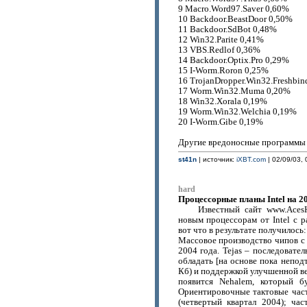
9 Macro.Word97.Saver 0,60%
10 Backdoor.BeastDoor 0,50%
11 Backdoor.SdBot 0,48%
12 Win32.Parite 0,41%
13 VBS.Redlof 0,36%
14 Backdoor.Optix.Pro 0,29%
15 I-Worm.Roron 0,25%
16 TrojanDropper.Win32.Freshbin
17 Worm.Win32.Muma 0,20%
18 Win32.Xorala 0,19%
19 Worm.Win32.Welchia 0,19%
20 I-Worm.Gibe 0,19%
Другие вредоносные программы
st41n
| источник:
iXBT.com
| 02/09/03, 
hard
Процессорные планы Intel на 20
Известный сайт www.Aces
новым процессорам от Intel с 
вот что в результате получилось:
Массовое производство чипов с 
2004 года. Tejas – последовател
обладать [на основе пока непо
Кб) и поддержкой улучшенной ве
появится Nehalem, который б
Ориентировочные тактовые част
(четвертый квартал 2004); ча