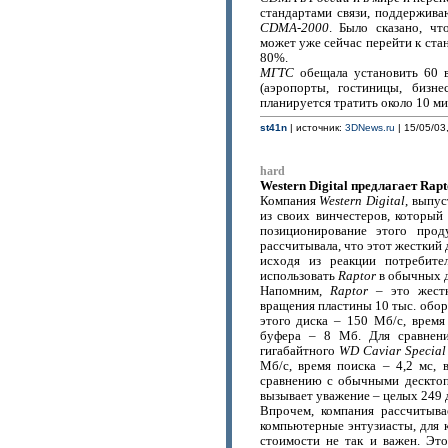
стандартами связи, поддержива
CDMA-2000
. Было сказано, ч
может уже сейчас перейти к ст
80%.
МГТС
обещала установить 60 в
(аэропорты, гостиницы, бизн
планируется тратить около 10 м
st41n
| источник:
3DNews.ru
| 15/05/03
hard
Western Digital предлагает Ra
Компания
Western Digital
, выпу
из своих винчестеров, который
позиционирование этого прод
рассчитывала, что этот жесткий д
исходя из реакции потребит
использовать
Raptor
в обычных 
Напомним,
Raptor
– это жест
вращения пластины 10 тыс. обор
этого диска – 150 Мб/с, время 
буфера – 8 Мб. Для сравнени
гигабайтного
WD Caviar Special 
Мб/с, время поиска – 4,2 мс, 
сравнению с обычными дескт
вызывает уважение – целых 249 
Впрочем, компания рассчитыва
компьютерные энтузиасты, для 
стоимости не так и важен. Эт