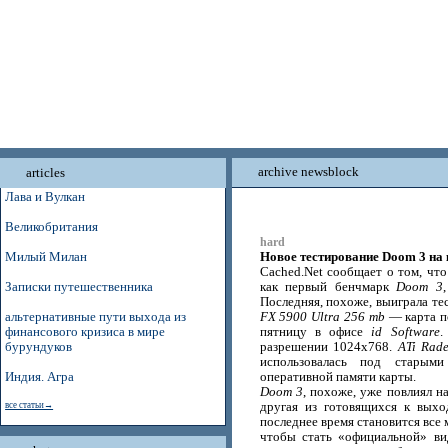
archive newsblock
articles
Лава и Вулкан
Великобритания
hard
Новое тестирование Doom 3 на 
Милый Милан
Cached.Net сообщает о том, чт
Записки путешественника
как первый бенчмарк
Doom 3
Последняя, похоже, выиграла т
альтернативные пути выхода из
FX 5900 Ultra 256 mb
— карта п
финансового кризиса в мире
пятницу в офисе
id Software
.
бурундуков
разрешении 1024x768.
ATi Rad
использовалась под старым
Индия. Агра
оперативной памяти карты.
Doom 3
, похоже, уже повлиял н
все статьи→
другая из готовящихся к выход
последнее время становится все 
чтобы стать «официальной» в