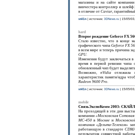
магазины и на сайте компани
винчестера контроллер и шлейф
в отличие от
Caviar
, гарантийны
st41n
| источник:
3DNews.ru
| 15/05/03
hard
Второе рождение Geforce FX 56
Стало известно, что в конце 
графического чипа
Geforce FX 56
в всем мире и теперь причина з
GPU
.
Изменения будут заключаться в
время в первой ревизии чипа 
обновленный чип будет выделять
Возможно,
nVidia
отложила в
характеристик памяти/ядра что
Radeon 9600 Pro
.
st41n
| источник:
3DNews.ru
| 15/05/03
mobile
СвязьЭкспоКомм 2003: СКАЙЛ
На проходящей в эти дни выст
компании
«Московская Сотовая
MC-450
в
Москве
и
Московско
компания «Дельта-Телеком»
зап
работающую в стандарте
CDMA
результатом совместной рабо