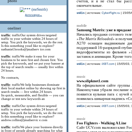
photo
счетов, и я не стал бы расс
окончательные.
st41n
| источник:
CyberFight.ru
| 15/05/
фотогалерея→
mobile
oneliner
Samsung Matrix: уже в продаже
Начались продажи сотового тел
traffic
: trafficOur system drives targeted
traffic to your website within 24 hours of
»The Matrix Reloaded»
и получив
setup. You pick the keywords, we do the rest.
N270
оснащен выдвижным дин
Is this something youd like to explore?
поддержкой 16-разрядной глубин
nathaniel.brooks@jmailserv ice.com
видеофрагменты из фильмов
»
traffic
: trafficWe make it easy for your
заставок и анимации. Кроме того
business to be seen first and chosen first. You
pick the keywords, and we put your banner at
st41n
| источник:
iXBT.com
| 15/05/03, 
the top of search results — usually live within
24 hours.
music
No contracts,
www.slipknot1.com
traffic
: trafficWe help businesses dominate
На официальном сайте группы
their local market online by showing up first in
Наконец-таки убрали послание о
search results — live within 24 hours.
появится кульная пага с кучей 
Its quick, measurable, and flexible — you can
появилась шикарная надпись «Co
change or test new keywords an
traffic
: trafficOur system drives targeted
st41n
| источник:
iXBT.com
| 15/05/03, 
traffic to your website within 24 hours of
setup. You pick the keywords, we do the rest.
Is this something youd like to explore?
music
andrew.collins@jmailservic e.com
Foo Fighters - Walking A Line
traffic
: trafficWe place your business directly
Сайт UCV.com выложил клип Foo 
in front of people already searching for what