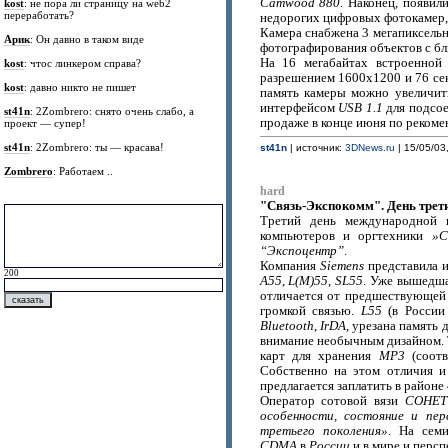
Camwood 880
. Наконец, появил
kost
: не пора ли страницу на web2
переработать?
недорогих цифровых фотокамер, 
Камера снабжена 3 мегапиксель
Арик
: Он давно в таком виде
фотографирования объектов с бл
На 16 мегабайтах встроенной
kost
: чтос линкером справа?
разрешением 1600х1200 и 76 сек
kost
: давно никто не пишет
память камеры можно увеличит
интерфейсом
USB 1.1
для подсое
st41n
: 2Zombrero: снято очень слабо, а
продаже в конце июня по рекоме
проект — супер!
st41n
: 2Zombrero: ты — красава!
st41n
| источник:
3DNews.ru
| 15/05/03
Zombrero
: Работаем ..
hard
"Связь-Экспокомм". День трет
Третий день международной в
компьютеров и оргтехники
»С
“Экспоцентр”
.
Компания
Siemens
представила и
200
А55
,
L(M)55
,
SL55
. Уже вышедша
отличается от предшествующей
громкой связью.
L55
(в Росси
Bluetooth
,
IrDA
, урезана память 
внимание необычным дизайном. 
карт для хранения
MP3
(соотв
Собственно на этом отличия и
предлагается заплатить в районе
Оператор сотовой вязи
СОНЕТ
особенности, состояние и пе
третьего поколения»
. На сем
CDMА
в
России
и в мире и персп