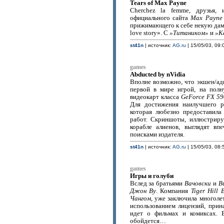
Tears of Max Payne
Cherchez la femme, друзья, 
официального сайта
Max Payne
прижимающего к себе некую дамо
love story». С
»Титаником»
и
»К
st41n
| источник:
AG.ru
| 15/05/03, 09:
games
Abducted by nVidia
Вполне возможно, что экшен/а
первой в мире игрой, на пол
видеокарт класса
GeForce FX 59
Для достижения наилучшего р
которая любезно предоставила
работ. Скриншоты, иллюстриру
корабле алиенов, выглядят в
поисками издателя.
st41n
| источник:
AG.ru
| 15/05/03, 08:
games
Игры и голуби
Вслед за братьями
Вачовски
и
В
Джон Ву
. Компания
Tiger Hill 
Чангом
, уже заключила многоле
использованием лицензий, при
идет о фильмах и комиксах. 
обойдется…