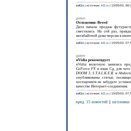
st41n
| источник:
AG.ru
| 15/05/03, 08:
games
Отложения: Breed
Дата начала продаж футурис
сместилась. На сей раз, правд
мегабайтной демо-версии в июне,
st41n
| источник:
AG.ru
| 15/05/03, 07:
games
nVidia рекомендует
nVidia
вплотную занялась про
GeForce FX
и язык
Cg
, для чег
DOOM 3
,
S.T.A.L.K.E.R.
и
Abduct
опубликованы статьи, посвящ
посещением не забудьте устано
качестве Интернет-соединения.
st41n
| источник:
AG.ru
| 15/05/03, 07:
пред. 15 новостей
||
заголовки