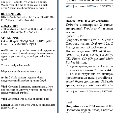
группы этот ньюс и посвящается!
you sell — and its live within 24 hours.
Would you like me to show you a quick
st41n
| источник:
iXBT.com
| 15/05/03, 
demo?joseph.matthews@jmailservice. c
RbH5RZHRML
:
DDibNZea4a7wtGU0xiToOFiipmBGe81O9E
hard
I9DNdJwJn67mPzfDxomGJ
Новые DVD±RW от Verbatim
Verbatim
анонсировал 2 мильт
rzMqTV1OF6
:
внутренний
Producer 44
и внеш
xI0CsZkN4YwIpMF254b0q8m7aJdvbW0Mo7
vhGLdTRxCAT1mATd2A9w1
таковы:
Буфер – 2Мб
S45BhKTNNL
:
Скорость записи:
Dvd-r
4X,
Dvd-
knkvdf4l9q2S8PXe9gO9wXjELKiMHpfK9x
Скорость чтения:
Dvd-rom
12x,
C
LmsqUGVzZMd3KH58ZjNOr
Метод записи:
Disc-At-ounce
traffic
: trafficIf your business could appear at
Форматы дисков:
DVD ROM and V
the top of search results every time someone
DVD+RW
,
Cd-R
,
Cd-rw
,
Cd-da (A
types in your service, would you take that
CD
,
Photo CD (Single and Multi
spot?
Packet Writing
.
Thats exactly what we do.
Среднее время доступа:
Dvd-rom
Комплект поставки
Producer 44
в
We place your banner in front of p
4,7Гб и инструкцию по эксплу
st41n
: 2Vlad: совсем недавно было.
предпологаемя цена устройства
предпоследний альбом группы Сруб.
вещей будет дополнена
USB
каб
время, цена устройства – 400
US
Vlad
: Слушаю Радиохэд, вспоминаю... Кто-
нибудь еще помнит то чувство, когда тебе
st41n
| источник:
3DNews.ru
| 15/05/03
заходит новый альбом?
Vlad
: 2normal: web4, ,будет самый раз!
hard
normal
: 2kost: тогда уж web3. но подождем
Подробности о PC-Camwood 880
сразу web4...
Несколько недель назад
Creative