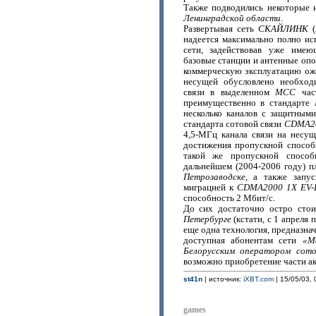
Также подводились некоторые 
Ленинградской области
.
Развертывая сеть
СКАЙЛИНК
(
надеется максимально полно и
сети, задействовав уже имею
базовые станции и антенные опо
коммерческую эксплуатацию ожи
несущей обусловлено необход
связи в выделенном
МСС
част
преимущественно в стандарте
несколько каналов с защитным
стандарта сотовой связи
CDMA2
4,5-МГц канала связи на несущ
достижения пропускной способ
такой же пропускной спосо
дальнейшем (2004-2006 году) п
Петрозаводске
, а также запу
миграцией к
CDMA2000 1Х EV-
способность 2 Мбит/с.
До сих достаточно остро сто
Петербурге
(кстати, с 1 апреля
еще одна технология, предназн
доступная абонентам сети
«М
Белорусским оператором сото
возможно приобретение части а
st41n
| источник:
iXBT.com
| 15/05/03, 
games