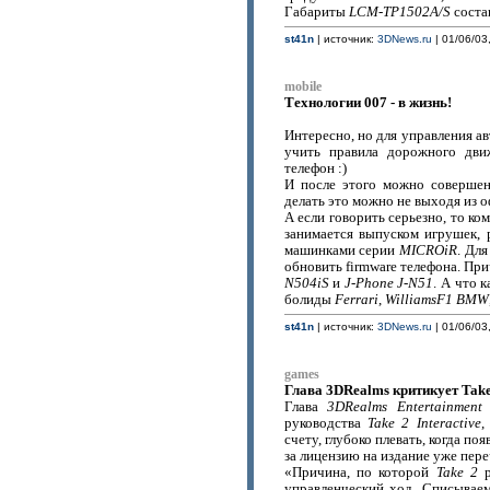
Габариты
LCM-TP1502A/S
состав
st41n
| источник:
3DNews.ru
| 01/06/03
mobile
Технологии 007 - в жизнь!
Интересно, но для управления а
учить правила дорожного дви
телефон :)
И после этого можно совершен
делать это можно не выходя из о
А если говорить серьезно, то к
занимается выпуском игрушек, 
машинками серии
MICROiR
. Дл
обновить firmware телефона. Пр
N504iS
и
J-Phone J-N51
. А что 
болиды
Ferrari
,
WilliamsF1 BMW
st41n
| источник:
3DNews.ru
| 01/06/03
games
Глава 3DRealms критикует Take
Глава
3DRealms Entertainmen
руководства
Take 2 Interactive
,
счету, глубоко плевать, когда поя
за лицензию на издание уже пер
«Причина, по которой
Take 2
р
управленческий ход. Списываем