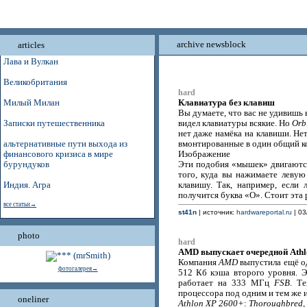
archive newsblock
articles
Лава и Вулкан
Великобритания
hard
Клавиатура без клавиш
Милый Милан
Вы думаете, что вас не удивишь 
Записки путешественника
видел клавиатуры всякие. Но
Orb
нет даже намёка на клавиши. Нет
альтернативные пути выхода из
вмонтированные в один общий к
финансового кризиса в мире
Изображение
бурундуков
Эти подобия «мышек» двигаются
того, куда вы нажимаете леву
Индия. Агра
клавишу. Так, например, если
получится буква «О». Cтоит эта 
все статьи→
st41n
| источник:
hardwareportal.ru
| 03
photo
hard
AMD выпускает очередной Athl
Компания
AMD
выпустила ещё о
фотогалерея→
512 Кб кэша второго уровня. 
работает на 333 МГц
FSB
. Т
процессора под одним и тем же 
oneliner
Athlon XP 2600+
:
Thoroughbred