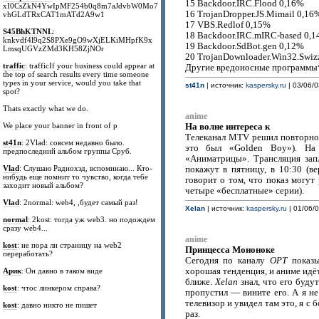
15 Backdoor.IRC.Flood 0,16%
xI0CsZkN4YwIpMF254b0q8m7aJdvbW0Mo7
16 TrojanDropper.JS.Mimail 0,16
vhGLdTRxCAT1mATd2A9w1
17 VBS.Redlof 0,15%
S45BhKTNNL
:
18 Backdoor.IRC.mIRC-based 0,
knkvdf4l9q2S8PXe9gO9wXjELKiMHpfK9x
19 Backdoor.SdBot.gen 0,12%
LmsqUGVzZMd3KH58ZjNOr
20 TrojanDownloader.Win32.Swiz
traffic
: trafficIf your business could appear at
Другие вредоносные программы
the top of search results every time someone
types in your service, would you take that
st41n
| источник:
kaspersky.ru
| 03/06/0
spot?
Thats exactly what we do.
anime
We place your banner in front of p
На волне интереса к
Телеканал MTV решил повторно 
st41n
: 2Vlad: совсем недавно было.
это был «Golden Boy»). На
предпоследний альбом группы Сруб.
«Аниматрицы». Трансляция зап
Vlad
: Слушаю Радиохэд, вспоминаю... Кто-
покажут в пятницу, в 10:30 (в
нибудь еще помнит то чувство, когда тебе
говорит о том, что показ могут
заходит новый альбом?
четыре «бесплатные» серии).
Vlad
: 2normal: web4, ,будет самый раз!
Xelan
| источник:
kaspersky.ru
| 01/06/0
normal
: 2kost: тогда уж web3. но подождем
сразу web4...
anime
kost
: не пора ли страницу на web2
Принцесса Мононоке
переработать?
Сегодня по каналу
ОРТ
показы
Арик
: Он давно в таком виде
хорошая тенденция, и аниме идёт
ближе.
Xelan
знал, что его будут
kost
: чтос линкером справа?
пропустил — вините его. А я не
телевизор и увидел там это, я с
kost
: давно никто не пишет
раз.