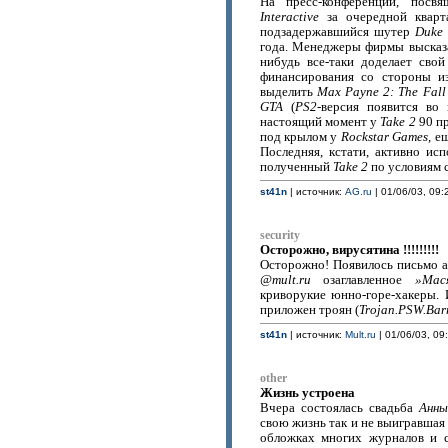
На пресс-конференции, посв
Interactive
за очередной кварта
подзадержавшийся шутер
Duke 
года. Менеджеры фирмы высказ
нибудь все-таки доделает свой
финансирования со стороны из
выделить
Max Payne 2: The Fall
GTA
(
PS2
-версия появится во
настоящий момент у
Take 2
90 пр
под крылом у
Rockstar Games
, е
Последняя, кстати, активно ис
полученный
Take 2
по условиям 
st41n
| источник:
AG.ru
| 01/06/03, 09:
security
Осторожно, вирусятина !!!!!!!!!
Осторожно! Появилось письмо 
@mult.ru
озаглавленное
»Мас
криворукие юнно-горе-хакеры. 
приложен троян (
Trojan.PSW.Bar
st41n
| источник:
Mult.ru
| 01/06/03, 09
other
Жизнь устроена
Вчера состоялась свадьба
Анны
свою жизнь так и не выигравшая
обложках многих журналов и 