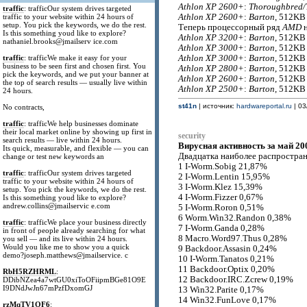
Athlon XP 2600+
:
Thoroughbred/
traffic
: trafficOur system drives targeted
traffic to your website within 24 hours of
Athlon XP 2600+
:
Barton
, 512K
setup. You pick the keywords, we do the rest.
Теперь процессорный ряд
AMD
н
Is this something youd like to explore?
Athlon XP 3200+
:
Barton
, 512K
nathaniel.brooks@jmailserv ice.com
Athlon XP 3000+
:
Barton
, 512K
traffic
: trafficWe make it easy for your
Athlon XP 3000+
:
Barton
, 512K
business to be seen first and chosen first. You
Athlon XP 2800+
:
Barton
, 512K
pick the keywords, and we put your banner at
Athlon XP 2600+
:
Barton
, 512K
the top of search results — usually live within
Athlon XP 2500+
:
Barton
, 512K
24 hours.
st41n
| источник:
hardwareportal.ru
| 03
No contracts,
traffic
: trafficWe help businesses dominate
their local market online by showing up first in
security
search results — live within 24 hours.
Вирусная активность за май 200
Its quick, measurable, and flexible — you can
Двадцатка наиболее распростра
change or test new keywords an
1 I-Worm.Sobig 21,87%
traffic
: trafficOur system drives targeted
2 I-Worm.Lentin 15,95%
traffic to your website within 24 hours of
3 I-Worm.Klez 15,39%
setup. You pick the keywords, we do the rest.
4 I-Worm.Fizzer 0,67%
Is this something youd like to explore?
andrew.collins@jmailservic e.com
5 I-Worm.Roron 0,51%
6 Worm.Win32.Randon 0,38%
traffic
: trafficWe place your business directly
7 I-Worm.Ganda 0,28%
in front of people already searching for what
8 Macro.Word97.Thus 0,28%
you sell — and its live within 24 hours.
Would you like me to show you a quick
9 Backdoor.Assasin 0,24%
demo?joseph.matthews@jmailservice. c
10 I-Worm.Tanatos 0,21%
11 Backdoor.Optix 0,20%
RbH5RZHRML
:
12 Backdoor.IRC.Zcrew 0,19%
DDibNZea4a7wtGU0xiToOFiipmBGe81O9E
I9DNdJwJn67mPzfDxomGJ
13 Win32.Parite 0,17%
14 Win32.FunLove 0,17%
rzMqTV1OF6
: