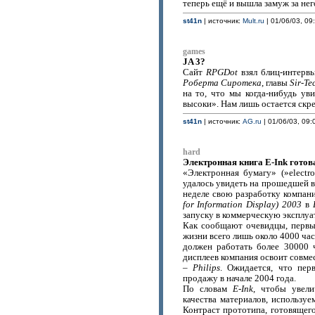
теперь ещё и вышла замуж за него
st41n
| источник:
Mult.ru
| 01/06/03, 09
games
JA 3?
Сайт
RPGDot
взял блиц-интерв
Роберта Сиротека
, главы
Sir-T
на то, что мы когда-нибудь у
высоки». Нам лишь остается скре
st41n
| источник:
AG.ru
| 01/06/03, 09:
hard
Электронная книга E-Ink готов
«Электронная бумагу» (»electr
удалось увидеть на прошедшей в
неделе свою разработку компан
for Information Display) 2003
в
запуску в коммерческую эксплуа
Как сообщают очевидцы, первы
жизни всего лишь около 4000 ча
должен работать более 30000 
дисплеев компания освоит совме
–
Philips
. Ожидается, что пе
продажу в начале 2004 года.
По словам
E-Ink
, чтобы увели
качества материалов, используе
Контраст прототипа, готовящего