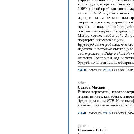
успехом, а доходы стремятся к н
100% чистой прибыли, поскольку
«Сама
Take 2
не делает ничего.
игры, то зачем же мы тогда п
запросто плюнуть, закрыть прое
нужно — тихая, спокойная работ
показать то, над чем трудились
Мы не хотим, чтобы
Take 2
пор
поддержания курса акций».
Бруссард
затем добавил, что его
издателя «настолько быстро, что
этого делать, а
Duke Nukem Fore
контента (основной код и тех
будут), появится-таки в обозрим
st41n
| источник:
AG.ru
| 01/06/03, 09:
other
Судьба Маськи
Вышел червертый, предпоследн
пятый, выйдет, как всегда, в ноч
будет показан на
НТВ
. На этом 
Дальше читайте на заглавной стр
st41n
| источник:
AG.ru
| 01/06/03, 09:
games
О планах Take 2