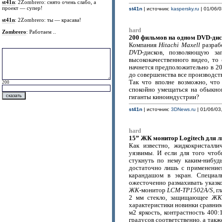
st41n
: 2Zombrero: снято очень слабо, а
проект — супер!
st41n
| источник:
kaspersky.ru
| 01/06/0
st41n
: 2Zombrero: ты — красава!
hard
Zombrero
: Работаем ..
200 фильмов на одном DVD-дис
Компания
Hitachi Maxell
разраб
DVD
-дисков, позволяющую з
высококачественного видео, т
начнется предположительно в 20
до совершенства все производст
Так что вполне возможно, что 
200
спокойно умещаться на обыкн
гиганты киноиндустрии?
st41n
| источник:
3DNews.ru
| 01/06/03
hard
15” ЖК монитор Logitech для л
Как известно, жидкокристалли
уязвимы. И если для того что
стукнуть по нему каким-нибуд
достаточно лишь с применение
карандашом в экран. Специал
ожесточенно размахивать указк
ЖК
-монитор
LCM-TP1502A/S
, 
2 мм стекло, защищающее
ЖК
характеристики новинки сравни
м2 яркость, контрастность 400:
градусов соответственно, а такж